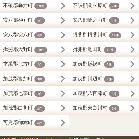
不破郡垂井町
不破郡関ケ原町
10件
2件
安八郡神戸町
安八郡輪之内町
4件
4件
安八郡安八町
揖斐郡揖斐川町
4件
11件
揖斐郡大野町
揖斐郡池田町
10件
10件
本巣郡北方町
加茂郡坂祝町
2件
5件
加茂郡富加町
加茂郡川辺町
3件
2件
加茂郡七宗町
加茂郡八百津町
2件
3件
加茂郡白川町
加茂郡東白川村
2件
2件
可児郡御嵩町
4件