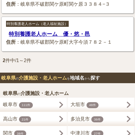
住所
：岐阜県不破郡関ケ原町関ケ原３３８４−３
特別養護老人ホーム（老人福祉施設）
特別養護老人ホーム 優・悠・邑
住所
：岐阜県不破郡関ケ原町大字今須７８２－１
2
件中/1～2件
岐阜県
介護施設・老人ホーム
地域名
探す
の
を
から
岐阜県
介護施設・老人ホーム
の
岐阜市
大垣市
111件
48件
高山市
多治見市
21件
36件
関市
中津川市
38件
27件