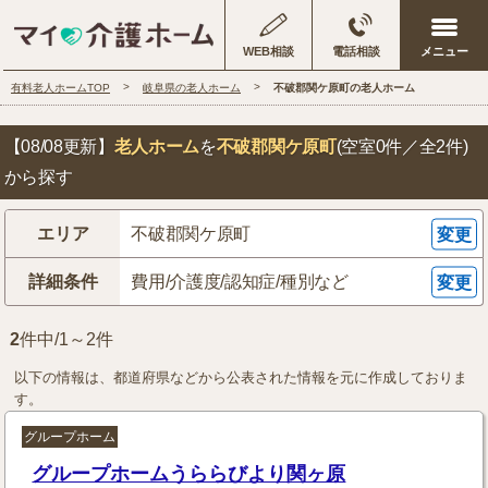
WEB相談
電話相談
有料老人ホームTOP
岐阜県の老人ホーム
不破郡関ケ原町の老人ホーム
【08/08更新】
老人ホーム
を
不破郡関ケ原町
(空室0件／全2件)
から探す
エリア
不破郡関ケ原町
変更
詳細条件
費用/介護度/認知症/種別など
変更
2
件中/1～2件
以下の情報は、都道府県などから公表された情報を元に作成しておりま
す。
グループホーム
グループホームうららびより関ヶ原