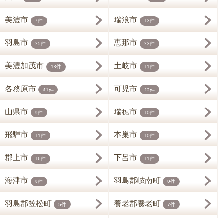
美濃市
瑞浪市
7件
13件
羽島市
恵那市
25件
23件
美濃加茂市
土岐市
13件
11件
各務原市
可児市
41件
22件
山県市
瑞穂市
9件
10件
飛騨市
本巣市
11件
10件
郡上市
下呂市
16件
11件
海津市
羽島郡岐南町
9件
9件
羽島郡笠松町
養老郡養老町
5件
7件