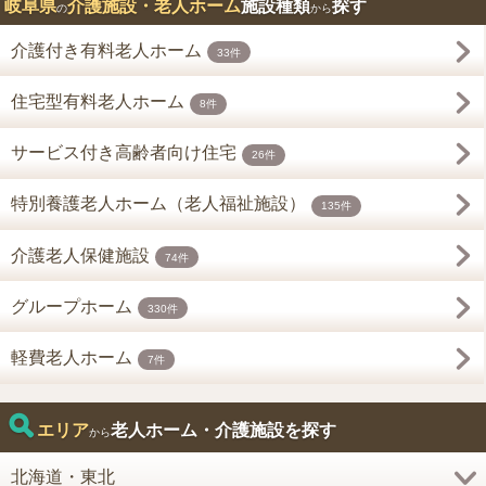
岐阜県
介護施設・老人ホーム
施設種類
探す
の
から
介護付き有料老人ホーム
33件
住宅型有料老人ホーム
8件
サービス付き高齢者向け住宅
26件
特別養護老人ホーム（老人福祉施設）
135件
介護老人保健施設
74件
グループホーム
330件
軽費老人ホーム
7件
エリア
老人ホーム・介護施設を探す
から
北海道・東北