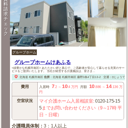
料
請
求
チ
ェ
ッ
ク
グループホーム
グループホームけあふる
<緑豊かな札幌市南区> あたたかい絆と真心で、ご高齢者が安心して暮らせる充実のサー
ビスをご提供いたします。 当社が経営する介護施設は、皆さま...
北海道
札幌市南区
住所
：
北海道
札幌市南区
藤野3条4丁目13-2
交通：□じょうて
7
10
10
14
費用
入居時
.2
～
.4
万円
月額
.886
～
.136
万
円
空室状況
マイ介護ホーム入居相談室
:
0120-175-15
5
までお問い合わせください（9～17時 平
日・日曜）
介護職員体制
：
3：1人以上