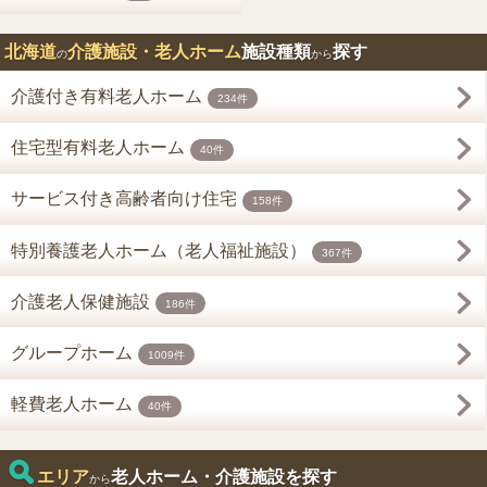
北海道
介護施設・老人ホーム
施設種類
探す
の
から
介護付き有料老人ホーム
234件
住宅型有料老人ホーム
40件
サービス付き高齢者向け住宅
158件
特別養護老人ホーム（老人福祉施設）
367件
介護老人保健施設
186件
グループホーム
1009件
軽費老人ホーム
40件
エリア
老人ホーム・介護施設を探す
から