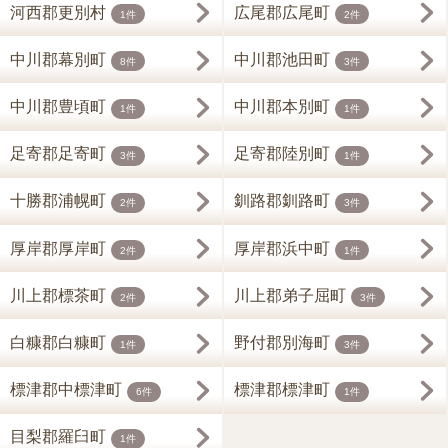
河西郡更別村
広尾郡広尾町
1件
2件
中川郡幕別町
中川郡池田町
8件
3件
中川郡豊頃町
中川郡本別町
1件
1件
足寄郡足寄町
足寄郡陸別町
3件
1件
十勝郡浦幌町
釧路郡釧路町
2件
3件
厚岸郡厚岸町
厚岸郡浜中町
2件
1件
川上郡標茶町
川上郡弟子屈町
2件
3件
白糠郡白糠町
野付郡別海町
1件
3件
標津郡中標津町
標津郡標津町
6件
1件
目梨郡羅臼町
1件