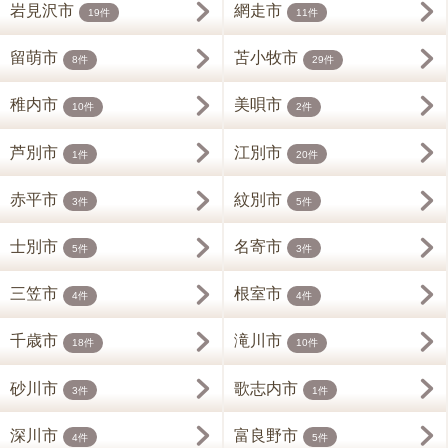
岩見沢市
網走市
19件
11件
留萌市
苫小牧市
8件
29件
稚内市
美唄市
10件
2件
芦別市
江別市
1件
20件
赤平市
紋別市
3件
5件
士別市
名寄市
5件
3件
三笠市
根室市
4件
4件
千歳市
滝川市
18件
10件
砂川市
歌志内市
3件
1件
深川市
富良野市
4件
5件