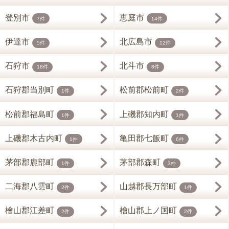
登別市
恵庭市
7件
14件
伊達市
北広島市
5件
12件
石狩市
北斗市
18件
8件
石狩郡当別町
松前郡松前町
1件
2件
松前郡福島町
上磯郡知内町
1件
1件
上磯郡木古内町
亀田郡七飯町
1件
6件
茅部郡鹿部町
茅部郡森町
1件
3件
二海郡八雲町
山越郡長万部町
2件
1件
檜山郡江差町
檜山郡上ノ国町
2件
2件