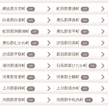
網走郡大空町
虻田郡豊浦町
3件
2件
白老郡白老町
勇払郡厚真町
5件
3件
虻田郡洞爺湖町
勇払郡安平町
2件
3件
勇払郡むかわ町
沙流郡日高町
2件
2件
沙流郡平取町
新冠郡新冠町
2件
1件
浦河郡浦河町
日高郡新ひだか町
1件
7件
河東郡音更町
河東郡士幌町
8件
1件
上川郡新得町
上川郡清水町
2件
4件
河西郡芽室町
河西郡中札内村
5件
1件