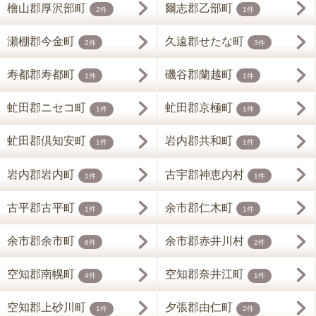
檜山郡厚沢部町
爾志郡乙部町
2件
1件
瀬棚郡今金町
久遠郡せたな町
2件
3件
寿都郡寿都町
磯谷郡蘭越町
1件
1件
虻田郡ニセコ町
虻田郡京極町
1件
1件
虻田郡倶知安町
岩内郡共和町
1件
1件
岩内郡岩内町
古宇郡神恵内村
1件
1件
古平郡古平町
余市郡仁木町
1件
1件
余市郡余市町
余市郡赤井川村
6件
2件
空知郡南幌町
空知郡奈井江町
4件
1件
空知郡上砂川町
夕張郡由仁町
1件
2件