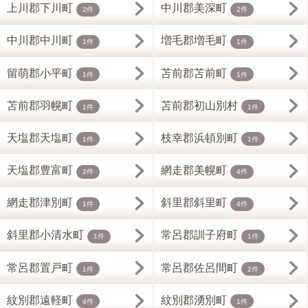
上川郡下川町
中川郡美深町
2件
2件
中川郡中川町
増毛郡増毛町
1件
1件
留萌郡小平町
苫前郡苫前町
1件
1件
苫前郡羽幌町
苫前郡初山別村
1件
1件
天塩郡天塩町
枝幸郡浜頓別町
1件
1件
天塩郡豊富町
網走郡美幌町
2件
4件
網走郡津別町
斜里郡斜里町
1件
4件
斜里郡小清水町
常呂郡訓子府町
1件
1件
常呂郡置戸町
常呂郡佐呂間町
1件
2件
紋別郡遠軽町
紋別郡湧別町
4件
1件