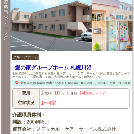
資
料
請
求
チ
ェ
ッ
ク
グループホーム
愛の家グループホーム 札幌川沿
全国で200以上の事業所を展開するメディカル・ケア・サービス(株)が運営するグループ
ホームです。「愛の家」では、大規模な老人ホームとは違い、ご...
北海道
札幌市南区
住所
：
北海道
札幌市南区
川沿四条3丁目5-37
交通：地下鉄東富線
10
14
費用
入居時
万円
月額
.9501
～
万円
空室状況
1〜4室
介護職員体制
：
-
開設
：
2004年8月
運営会社
：
メディカル・ケア・サービス株式会社