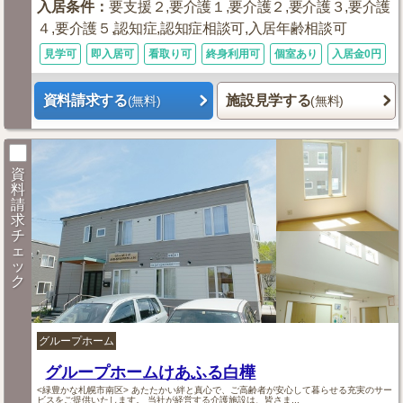
入居条件
：
要支援２,要介護１,要介護２,要介護３,要介護
４,要介護５,認知症,認知症相談可,入居年齢相談可
見学可
即入居可
看取り可
終身利用可
個室あり
入居金0円
資料請求する
施設見学する
(無料)
(無料)
資
料
請
求
チ
ェ
ッ
ク
グループホーム
グループホームけあふる白樺
<緑豊かな札幌市南区> あたたかい絆と真心で、ご高齢者が安心して暮らせる充実のサー
ビスをご提供いたします。 当社が経営する介護施設は、皆さま...