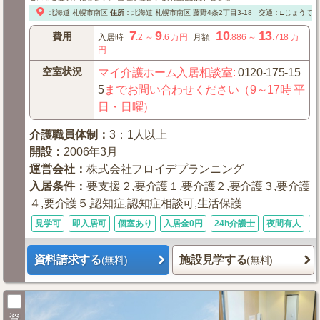
北海道
札幌市南区
住所
：
北海道
札幌市南区
藤野4条2丁目3-18
交通：□じょうて
7
9
10
13
費用
入居時
.2
～
.6
万円
月額
.886
～
.718
万
円
空室状況
マイ介護ホーム入居相談室
:
0120-175-15
5
までお問い合わせください（9～17時 平
日・日曜）
介護職員体制
：
3：1人以上
開設
：
2006年3月
運営会社
：
株式会社フロイデプランニング
入居条件
：
要支援２,要介護１,要介護２,要介護３,要介護
４,要介護５,認知症,認知症相談可,生活保護
見学可
即入居可
個室あり
入居金0円
24h介護士
夜間有人
資料請求する
施設見学する
(無料)
(無料)
資