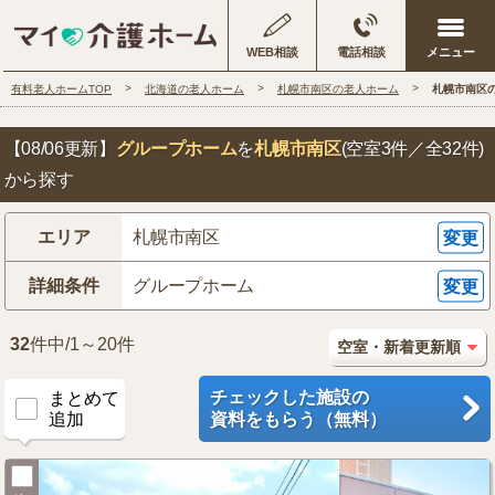
WEB相談
電話相談
有料老人ホームTOP
北海道の老人ホーム
札幌市南区の老人ホーム
札幌市南区
【08/06更新】
グループホーム
を
札幌市南区
(空室3件／全32件)
から探す
エリア
札幌市南区
変更
詳細条件
グループホーム
変更
32
件中/1～20件
チェックした施設の
まとめて
追加
資料をもらう（無料）