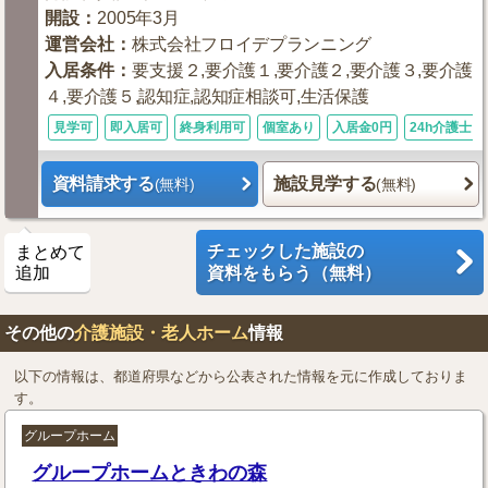
開設
：
2005年3月
運営会社
：
株式会社フロイデプランニング
入居条件
：
要支援２,要介護１,要介護２,要介護３,要介護
４,要介護５,認知症,認知症相談可,生活保護
見学可
即入居可
終身利用可
個室あり
入居金0円
24h介護士
資料請求する
施設見学する
(無料)
(無料)
チェックした施設の
まとめて
追加
資料をもらう（無料）
その他の
介護施設・老人ホーム
情報
以下の情報は、都道府県などから公表された情報を元に作成しておりま
す。
グループホーム
グループホームときわの森