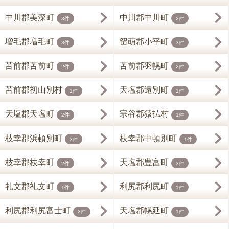
中川郡美深町
中川郡中川町
3件
2件
増毛郡増毛町
留萌郡小平町
3件
3件
苫前郡苫前町
苫前郡羽幌町
2件
2件
苫前郡初山別村
天塩郡遠別町
1件
1件
天塩郡天塩町
宗谷郡猿払村
2件
1件
枝幸郡浜頓別町
枝幸郡中頓別町
3件
1件
枝幸郡枝幸町
天塩郡豊富町
2件
3件
礼文郡礼文町
利尻郡利尻町
1件
1件
利尻郡利尻富士町
天塩郡幌延町
2件
1件