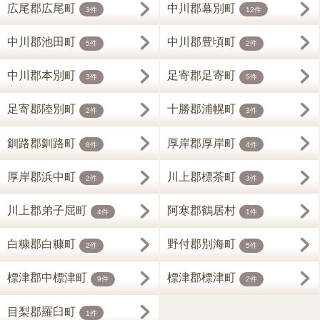
広尾郡広尾町
中川郡幕別町
3件
12件
中川郡池田町
中川郡豊頃町
5件
2件
中川郡本別町
足寄郡足寄町
3件
5件
足寄郡陸別町
十勝郡浦幌町
2件
3件
釧路郡釧路町
厚岸郡厚岸町
8件
4件
厚岸郡浜中町
川上郡標茶町
2件
3件
川上郡弟子屈町
阿寒郡鶴居村
4件
1件
白糠郡白糠町
野付郡別海町
2件
5件
標津郡中標津町
標津郡標津町
9件
2件
目梨郡羅臼町
1件