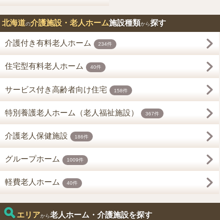
北海道
介護施設・老人ホーム
施設種類
探す
の
から
介護付き有料老人ホーム
234件
住宅型有料老人ホーム
40件
サービス付き高齢者向け住宅
158件
特別養護老人ホーム（老人福祉施設）
367件
介護老人保健施設
186件
グループホーム
1009件
軽費老人ホーム
40件
エリア
老人ホーム・介護施設を探す
から