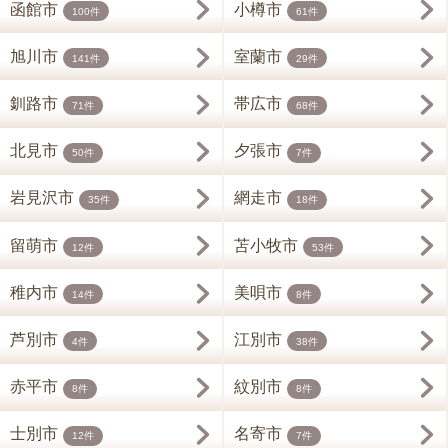
函館市
小樽市
100件
61件
旭川市
室蘭市
141件
29件
釧路市
帯広市
71件
68件
北見市
夕張市
50件
7件
岩見沢市
網走市
35件
18件
留萌市
苫小牧市
12件
53件
稚内市
美唄市
14件
8件
芦別市
江別市
4件
38件
赤平市
紋別市
8件
8件
士別市
名寄市
12件
7件