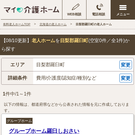
WEB相談
電話相談
有料老人ホームTOP
北海道の老人ホーム
目梨郡羅臼町の老人ホーム
【08/10更新】
老人ホーム
を
目梨郡羅臼町
(空室0件／全1件)
か
ら探す
エリア
目梨郡羅臼町
変更
詳細条件
費用/介護度/認知症/種別など
変更
1
件中/1～1件
以下の情報は、都道府県などから公表された情報を元に作成しておりま
す。
グループホーム
グループホーム羅臼しおさい