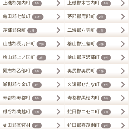
上磯郡知内町
上磯郡木古内町
2件
2件
亀田郡七飯町
茅部郡鹿部町
11件
2件
茅部郡森町
二海郡八雲町
7件
7件
山越郡長万部町
檜山郡江差町
2件
4件
檜山郡上ノ国町
檜山郡厚沢部町
3件
4件
爾志郡乙部町
奥尻郡奥尻町
2件
1件
瀬棚郡今金町
久遠郡せたな町
4件
5件
寿都郡寿都町
寿都郡黒松内町
2件
3件
磯谷郡蘭越町
虻田郡ニセコ町
2件
2件
虻田郡真狩村
虻田郡喜茂別町
1件
1件