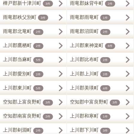
樺戸郡新十津川町
雨竜郡妹背牛町
3件
2件
雨竜郡秩父別町
雨竜郡雨竜町
3件
1件
雨竜郡北竜町
雨竜郡沼田町
2件
2件
上川郡鷹栖町
上川郡東神楽町
2件
6件
上川郡当麻町
上川郡比布町
5件
2件
上川郡愛別町
上川郡上川町
2件
2件
上川郡東川町
上川郡美瑛町
5件
4件
空知郡上富良野町
空知郡中富良野町
3件
3件
空知郡南富良野町
上川郡和寒町
2件
1件
上川郡剣淵町
上川郡下川町
2件
3件