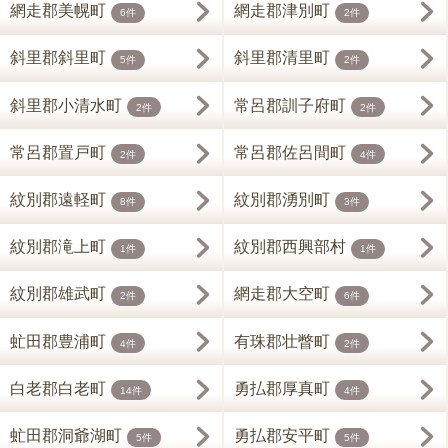
網走郡美幌町
網走郡津別町
6件
2件
斜里郡斜里町
斜里郡清里町
5件
2件
斜里郡小清水町
常呂郡訓子府町
2件
2件
常呂郡置戸町
常呂郡佐呂間町
2件
4件
紋別郡遠軽町
紋別郡湧別町
8件
3件
紋別郡滝上町
紋別郡西興部村
1件
1件
紋別郡雄武町
網走郡大空町
2件
6件
虻田郡豊浦町
有珠郡壮瞥町
4件
2件
白老郡白老町
勇払郡厚真町
14件
4件
虻田郡洞爺湖町
勇払郡安平町
5件
5件