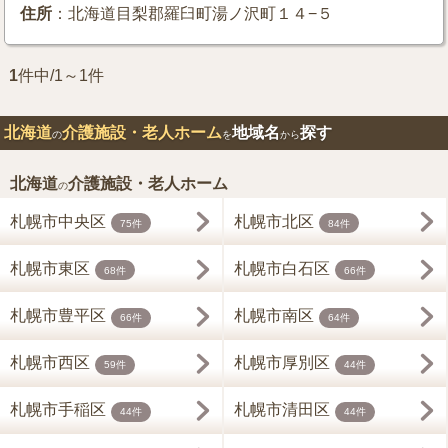
住所
：北海道目梨郡羅臼町湯ノ沢町１４−５
1
件中/1～1件
北海道
介護施設・老人ホーム
地域名
探す
の
を
から
北海道
介護施設・老人ホーム
の
札幌市中央区
札幌市北区
75件
84件
札幌市東区
札幌市白石区
68件
66件
札幌市豊平区
札幌市南区
66件
64件
札幌市西区
札幌市厚別区
59件
44件
札幌市手稲区
札幌市清田区
44件
44件