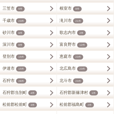
三笠市
根室市
6件
8件
千歳市
滝川市
23件
21件
砂川市
歌志内市
8件
2件
深川市
富良野市
8件
12件
登別市
恵庭市
15件
23件
伊達市
北広島市
15件
23件
石狩市
北斗市
28件
23件
石狩郡当別町
石狩郡新篠津村
4件
1件
松前郡松前町
松前郡福島町
3件
2件