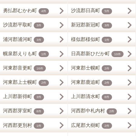
勇払郡むかわ町
沙流郡日高町
4件
5件
沙流郡平取町
新冠郡新冠町
3件
3件
浦河郡浦河町
様似郡様似町
3件
1件
幌泉郡えりも町
日高郡新ひだか町
1件
10件
河東郡音更町
河東郡士幌町
16件
2件
河東郡上士幌町
河東郡鹿追町
2件
2件
上川郡新得町
上川郡清水町
3件
6件
河西郡芽室町
河西郡中札内村
8件
2件
河西郡更別村
広尾郡大樹町
1件
2件