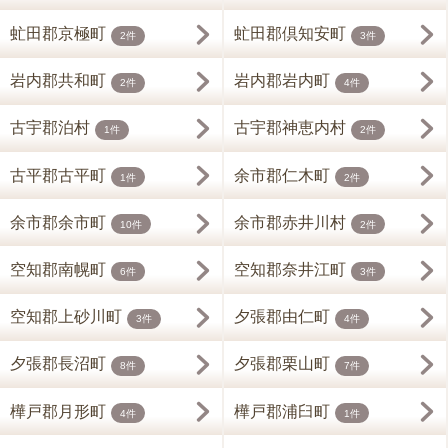
虻田郡京極町
虻田郡倶知安町
2件
3件
岩内郡共和町
岩内郡岩内町
2件
4件
古宇郡泊村
古宇郡神恵内村
1件
2件
古平郡古平町
余市郡仁木町
1件
2件
余市郡余市町
余市郡赤井川村
10件
2件
空知郡南幌町
空知郡奈井江町
6件
3件
空知郡上砂川町
夕張郡由仁町
3件
4件
夕張郡長沼町
夕張郡栗山町
8件
7件
樺戸郡月形町
樺戸郡浦臼町
4件
1件