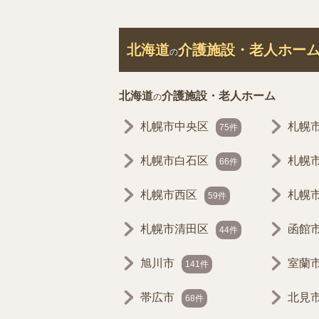
北海道
介護施設・老人ホー
の
北海道
介護施設・老人ホーム
の
札幌市中央区
札幌
75件
札幌市白石区
札幌
66件
札幌市西区
札幌
59件
札幌市清田区
函館
44件
旭川市
室蘭
141件
帯広市
北見
68件