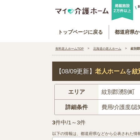
トップページに戻る
都道府県か
有料老人ホームTOP
北海道の老人ホーム
紋別郡
【08/09更新】
老人ホーム
を
紋
エリア
紋別郡湧別町
詳細条件
費用/介護度/認
3
件中/1～3件
以下の情報は、都道府県などから公表された情