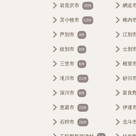
岩見沢市
網走
35件
苫小牧市
稚内
53件
芦別市
江別
4件
紋別市
士別
8件
三笠市
根室
6件
滝川市
砂川
21件
深川市
富良
8件
恵庭市
伊達
23件
石狩市
北斗
28件