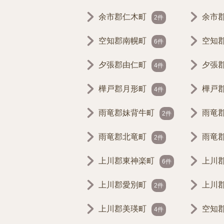
余市郡仁木町
余市
2件
空知郡南幌町
空知
6件
夕張郡由仁町
夕張
4件
樺戸郡月形町
樺戸
4件
雨竜郡妹背牛町
雨竜
2件
雨竜郡北竜町
雨竜
2件
上川郡東神楽町
上川
6件
上川郡愛別町
上川
2件
上川郡美瑛町
空知
4件