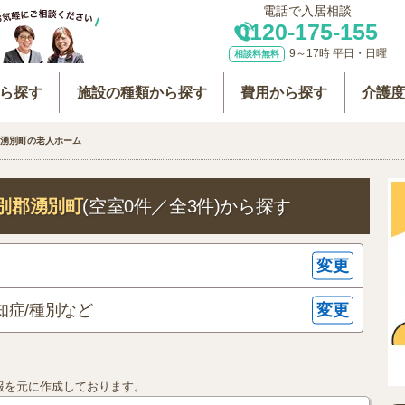
電話で入居相談
0120-175-155
9～17時 平日・日曜
相談料無料
ら探す
施設の種類から探す
費用から探す
介護
湧別町の老人ホーム
別郡湧別町
(空室0件／全3件)
から探す
変更
変更
知症/種別など
報を元に作成しております。