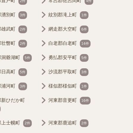
郡置戸町
常呂郡佐呂間町
2件
4件
郡湧別町
紋別郡滝上町
3件
1件
郡雄武町
網走郡大空町
2件
6件
郡壮瞥町
白老郡白老町
2件
14件
郡洞爺湖町
勇払郡安平町
5件
5件
郡日高町
沙流郡平取町
5件
3件
郡浦河町
様似郡様似町
3件
1件
郡新ひだか町
河東郡音更町
16件
郡上士幌町
河東郡鹿追町
2件
2件