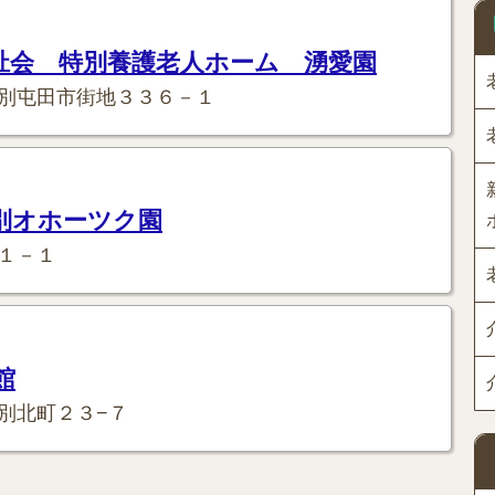
祉会 特別養護老人ホーム 湧愛園
別屯田市街地３３６－１
別オホーツク園
１－１
館
別北町２３−７