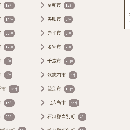
市
留萌市
18件
12件
市
美唄市
14件
8件
市
赤平市
38件
8件
市
名寄市
12件
7件
市
千歳市
8件
23件
市
歌志内市
8件
2件
野市
登別市
12件
15件
市
北広島市
15件
23件
市
石狩郡当別町
23件
4件