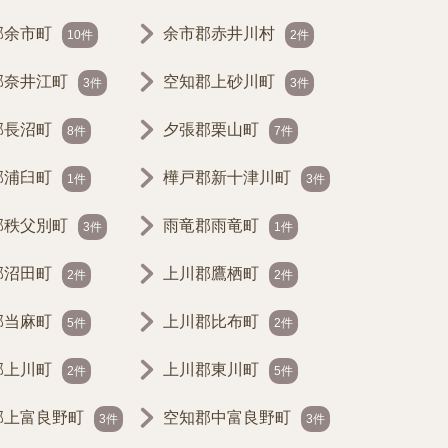
郡余市町
余市郡赤井川村
10件
2件
郡奈井江町
空知郡上砂川町
3件
3件
郡長沼町
夕張郡栗山町
8件
7件
郡浦臼町
樺戸郡新十津川町
1件
3件
郡秩父別町
雨竜郡雨竜町
3件
1件
郡沼田町
上川郡鷹栖町
2件
2件
郡当麻町
上川郡比布町
5件
2件
郡上川町
上川郡東川町
2件
5件
郡上富良野町
空知郡中富良野町
3件
3件