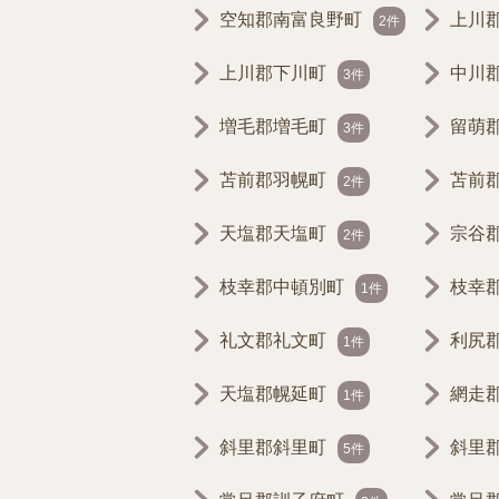
空知郡南富良野町
上川
2件
上川郡下川町
中川
3件
増毛郡増毛町
留萌
3件
苫前郡羽幌町
苫前
2件
天塩郡天塩町
宗谷
2件
枝幸郡中頓別町
枝幸
1件
礼文郡礼文町
利尻
1件
天塩郡幌延町
網走
1件
斜里郡斜里町
斜里
5件