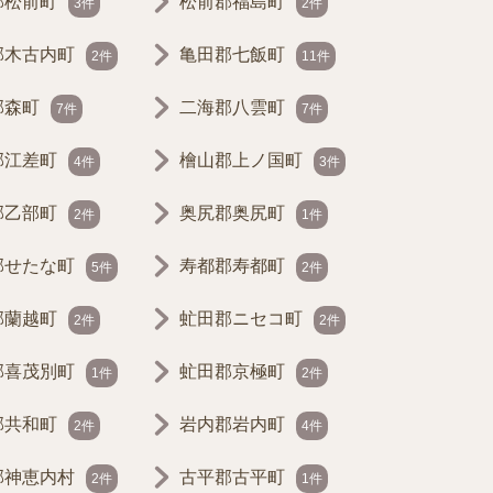
郡松前町
松前郡福島町
3件
2件
郡木古内町
亀田郡七飯町
2件
11件
郡森町
二海郡八雲町
7件
7件
郡江差町
檜山郡上ノ国町
4件
3件
郡乙部町
奥尻郡奥尻町
2件
1件
郡せたな町
寿都郡寿都町
5件
2件
郡蘭越町
虻田郡ニセコ町
2件
2件
郡喜茂別町
虻田郡京極町
1件
2件
郡共和町
岩内郡岩内町
2件
4件
郡神恵内村
古平郡古平町
2件
1件