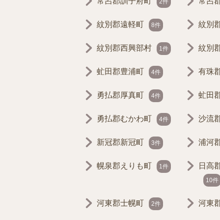
常呂郡訓子府町
常呂
2件
紋別郡遠軽町
紋別
8件
紋別郡西興部村
紋別
1件
虻田郡豊浦町
有珠
4件
勇払郡厚真町
虻田
4件
勇払郡むかわ町
沙流
4件
新冠郡新冠町
浦河
3件
幌泉郡えりも町
日高
1件
10件
河東郡士幌町
河東
2件