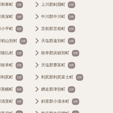
郡和寒町
上川郡剣淵町
1件
2件
郡美深町
中川郡中川町
3件
2件
郡小平町
苫前郡苫前町
3件
2件
郡初山別村
天塩郡遠別町
1件
1件
郡猿払村
枝幸郡浜頓別町
1件
3件
郡枝幸町
天塩郡豊富町
2件
3件
郡利尻町
利尻郡利尻富士町
1件
2件
郡美幌町
網走郡津別町
6件
2件
郡清里町
斜里郡小清水町
2件
2件