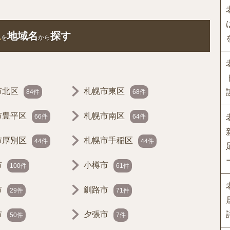
ム
地域名
探す
を
から
市北区
札幌市東区
84件
68件
市豊平区
札幌市南区
66件
64件
市厚別区
札幌市手稲区
44件
44件
市
小樽市
100件
61件
市
釧路市
29件
71件
市
夕張市
50件
7件