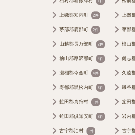
石狩郡新篠津村
松前
1件
上磯郡知内町
上磯
2件
茅部郡鹿部町
茅部
2件
山越郡長万部町
檜山
2件
檜山郡厚沢部町
爾志
4件
瀬棚郡今金町
久遠
4件
寿都郡黒松内町
磯谷
3件
虻田郡真狩村
虻田
1件
虻田郡倶知安町
岩内
3件
古宇郡泊村
古宇
1件