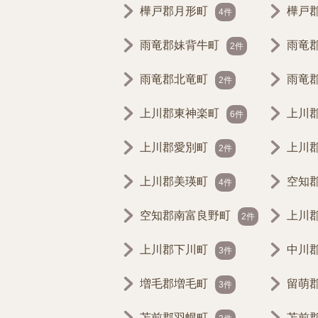
樺戸郡月形町
樺戸
4件
雨竜郡妹背牛町
雨竜
2件
雨竜郡北竜町
雨竜
2件
上川郡東神楽町
上川
6件
上川郡愛別町
上川
2件
上川郡美瑛町
空知
4件
空知郡南富良野町
上川
2件
上川郡下川町
中川
3件
増毛郡増毛町
留萌
3件
苫前郡羽幌町
苫前