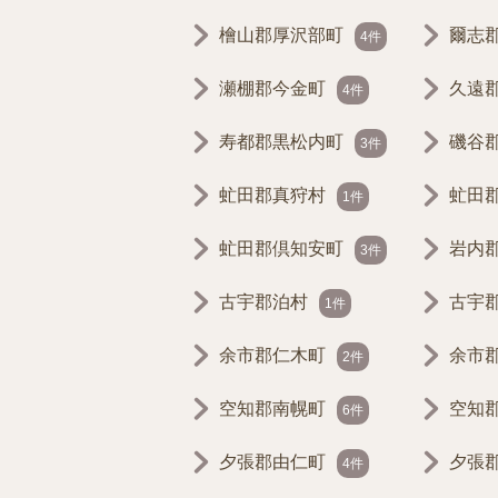
檜山郡厚沢部町
爾志
4件
瀬棚郡今金町
久遠
4件
寿都郡黒松内町
磯谷
3件
虻田郡真狩村
虻田
1件
虻田郡倶知安町
岩内
3件
古宇郡泊村
古宇
1件
余市郡仁木町
余市
2件
空知郡南幌町
空知
6件
夕張郡由仁町
夕張
4件