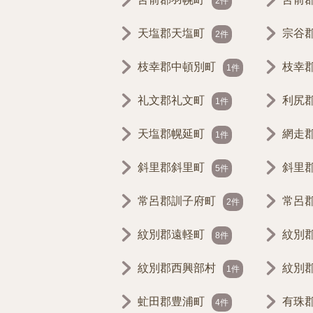
2件
天塩郡天塩町
宗谷
2件
枝幸郡中頓別町
枝幸
1件
礼文郡礼文町
利尻
1件
天塩郡幌延町
網走
1件
斜里郡斜里町
斜里
5件
常呂郡訓子府町
常呂
2件
紋別郡遠軽町
紋別
8件
紋別郡西興部村
紋別
1件
虻田郡豊浦町
有珠
4件