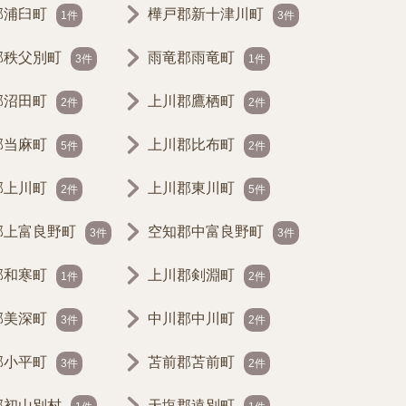
郡浦臼町
樺戸郡新十津川町
1件
3件
郡秩父別町
雨竜郡雨竜町
3件
1件
郡沼田町
上川郡鷹栖町
2件
2件
郡当麻町
上川郡比布町
5件
2件
郡上川町
上川郡東川町
2件
5件
郡上富良野町
空知郡中富良野町
3件
3件
郡和寒町
上川郡剣淵町
1件
2件
郡美深町
中川郡中川町
3件
2件
郡小平町
苫前郡苫前町
3件
2件
郡初山別村
天塩郡遠別町