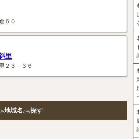
倉５０
斜里
里２３－３６
ム
地域名
探す
を
から