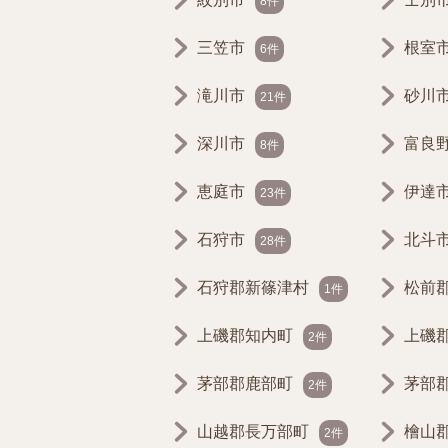
8件
三笠市
根室
6件
滝川市
砂川
21件
深川市
富良
8件
恵庭市
伊達
23件
石狩市
北斗
28件
石狩郡新篠津村
松前
1件
上磯郡知内町
上磯
2件
茅部郡鹿部町
茅部
2件
山越郡長万部町
檜山
2件