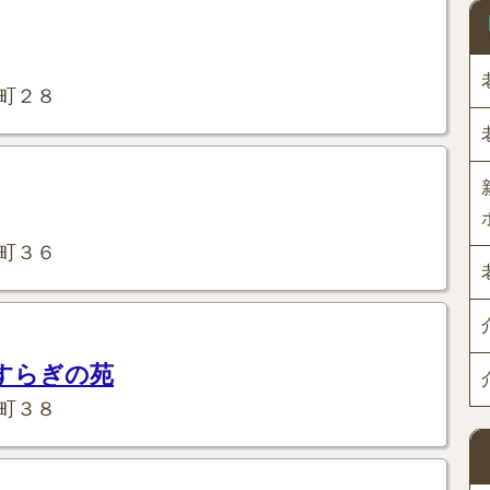
町２８
町３６
すらぎの苑
町３８