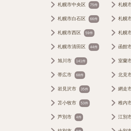
札幌市中央区
札幌
75件
札幌市白石区
札幌
66件
札幌市西区
札幌
59件
札幌市清田区
函館
44件
旭川市
室蘭
141件
帯広市
北見
68件
岩見沢市
網走
35件
苫小牧市
稚内
53件
芦別市
江別
4件
紋別市
士別