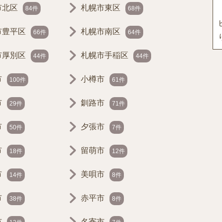
市北区
札幌市東区
84件
68件
市豊平区
札幌市南区
66件
64件
市厚別区
札幌市手稲区
44件
44件
市
小樽市
100件
61件
市
釧路市
29件
71件
市
夕張市
50件
7件
市
留萌市
18件
12件
市
美唄市
14件
8件
市
赤平市
38件
8件
市
名寄市