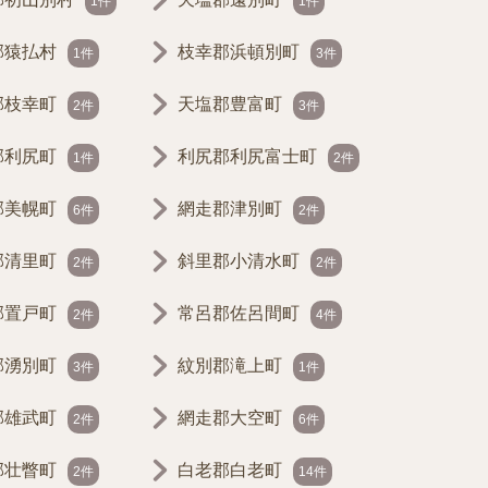
1件
1件
郡猿払村
枝幸郡浜頓別町
1件
3件
郡枝幸町
天塩郡豊富町
2件
3件
郡利尻町
利尻郡利尻富士町
1件
2件
郡美幌町
網走郡津別町
6件
2件
郡清里町
斜里郡小清水町
2件
2件
郡置戸町
常呂郡佐呂間町
2件
4件
郡湧別町
紋別郡滝上町
3件
1件
郡雄武町
網走郡大空町
2件
6件
郡壮瞥町
白老郡白老町
2件
14件