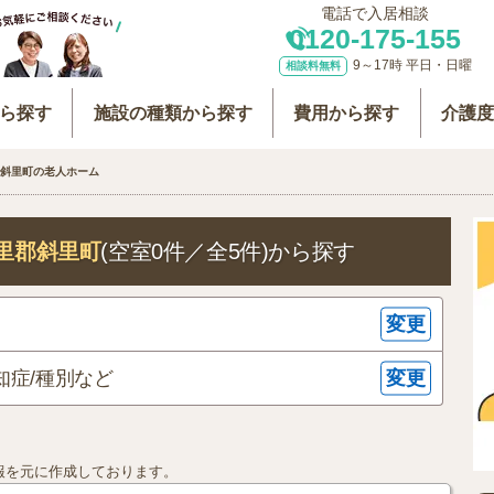
電話で入居相談
0120-175-155
9～17時 平日・日曜
相談料無料
ら探す
施設の種類から探す
費用から探す
介護
斜里町の老人ホーム
里郡斜里町
(空室0件／全5件)
から探す
変更
変更
知症/種別など
報を元に作成しております。