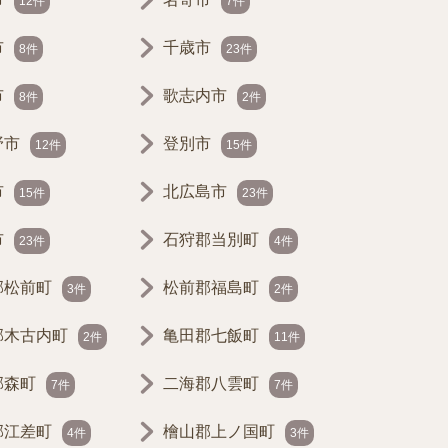
12件
7件
市
千歳市
8件
23件
市
歌志内市
8件
2件
野市
登別市
12件
15件
市
北広島市
15件
23件
市
石狩郡当別町
23件
4件
郡松前町
松前郡福島町
3件
2件
郡木古内町
亀田郡七飯町
2件
11件
郡森町
二海郡八雲町
7件
7件
郡江差町
檜山郡上ノ国町
4件
3件