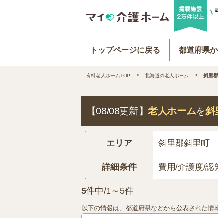
トップページに戻る
都道府県か
有料老人ホームTOP
北海道の老人ホーム
斜里郡
【08/08更新】
老人ホーム
を
斜
エリア
斜里郡斜里町
詳細条件
費用/介護度/認
5
件中/1～5件
以下の情報は、都道府県などから公表された情