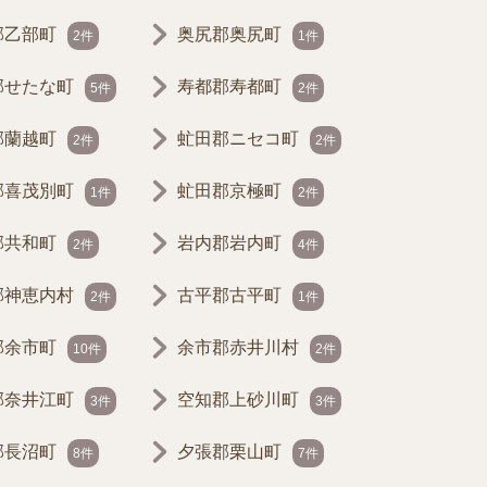
郡乙部町
奥尻郡奥尻町
2件
1件
郡せたな町
寿都郡寿都町
5件
2件
郡蘭越町
虻田郡ニセコ町
2件
2件
郡喜茂別町
虻田郡京極町
1件
2件
郡共和町
岩内郡岩内町
2件
4件
郡神恵内村
古平郡古平町
2件
1件
郡余市町
余市郡赤井川村
10件
2件
郡奈井江町
空知郡上砂川町
3件
3件
郡長沼町
夕張郡栗山町
8件
7件