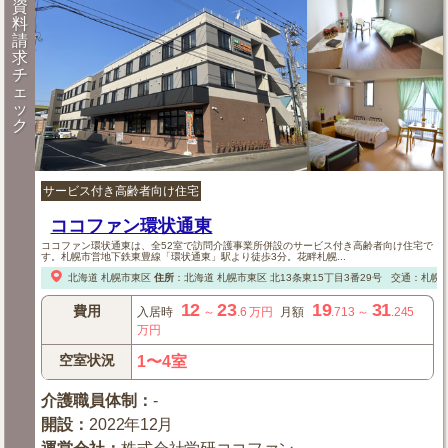
資
料
請
求
チ
ェ
ッ
ク
サービス付き高齢者向け住宅
ココファン環状通東
ココファン環状通東は、全52室で訪問介護事業所併設のサービス付き高齢者向け住宅で
す。札幌市営地下鉄東豊線「環状通東」駅より徒歩3分。花畔札幌...
北海道
札幌市東区
住所
：
北海道
札幌市東区
北13条東15丁目3番29号
交通：札幌
12
23
19
31
費用
入居時
～
.6
万円
月額
.713
～
.245
万円
空室状況
1〜4室
介護職員体制
：
-
開設
：
2022年12月