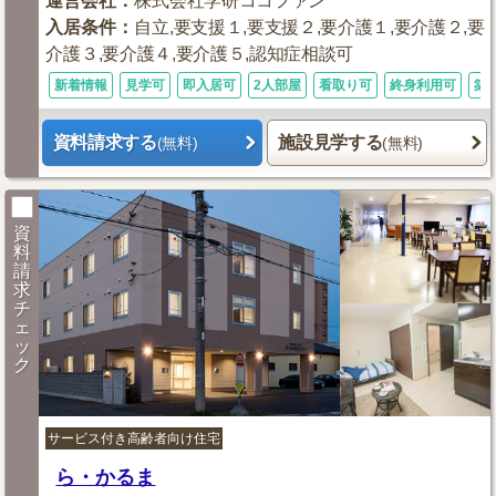
運営会社
：
株式会社学研ココファン
入居条件
：
自立,要支援１,要支援２,要介護１,要介護２,要
介護３,要介護４,要介護５,認知症相談可
新着情報
見学可
即入居可
2人部屋
看取り可
終身利用可
築
資料請求する
施設見学する
(無料)
(無料)
資
料
請
求
チ
ェ
ッ
ク
サービス付き高齢者向け住宅
ら・かるま