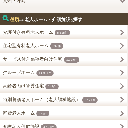
九州・沖縄
種類
老人ホーム・介護施設
探す
から
を
介護付き有料老人ホーム
5,635件
住宅型有料老人ホーム
894件
サービス付き高齢者向け住宅
2,255件
グループホーム
14,901件
高齢者向け賃貸住宅
242件
特別養護老人ホーム（老人福祉施設）
8,191件
軽費老人ホーム
478件
介護老人保健施設
4,121件