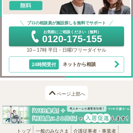
プロの相談員が施設探しを無料でサポート
お気軽にご相談ください（無料）
0120-175-155
10～17時 平日・日曜/フリーダイヤル
24時間受付
ネットから相談
ページ上部へ
トップ
一般のみなさま
介護従事者・事業者