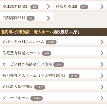
標津郡中標津町
標津郡標津町
9件
2件
目梨郡羅臼町
1件
北海道
介護施設・老人ホーム
施設種類
探す
の
から
介護付き有料老人ホーム
234件
住宅型有料老人ホーム
40件
サービス付き高齢者向け住宅
158件
特別養護老人ホーム（老人福祉施設）
367件
介護老人保健施設
186件
グループホーム
1009件