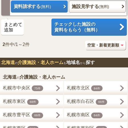
資料請求する
施設見学する
(無料)
(無料)
チェックした施設の
まとめて
追加
資料をもらう（無料）
2
件中/1～2件
北海道
介護施設・老人ホーム
地域名
探す
の
を
から
北海道
介護施設・老人ホーム
の
札幌市中央区
札幌市北区
75件
84件
札幌市東区
札幌市白石区
68件
66件
札幌市豊平区
札幌市南区
66件
64件