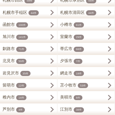
札幌市西区
札幌市厚別区
59件
44件
札幌市手稲区
札幌市清田区
44件
44件
函館市
小樽市
100件
61件
旭川市
室蘭市
141件
29件
釧路市
帯広市
71件
68件
北見市
夕張市
50件
7件
岩見沢市
網走市
35件
18件
留萌市
苫小牧市
12件
53件
稚内市
美唄市
14件
8件
芦別市
江別市
4件
38件