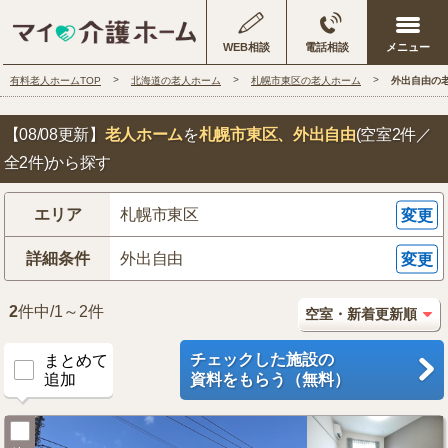
WEB相談
電話相談
有料老人ホームTOP
北海道の老人ホーム
札幌市東区の老人ホーム
外出自由の
【08/08更新】
老人ホーム
を
札幌市東区
、外出自由
(空室2件／
全2件)から探す
エリア
札幌市東区
変更
詳細条件
外出自由
変更
2
件中/1～2件
チェックした施設の
まとめて
追加
資料をもらう（無料）