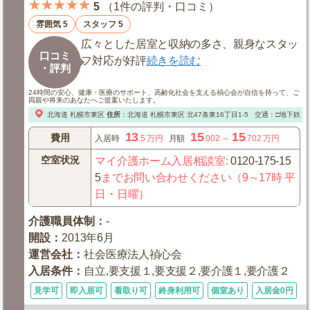
★★★★★
5
（
1件の評判・口コミ
）
雰囲気 5
スタッフ 5
広々とした居室と収納の多さ、親身なスタッ
口コミ
フ対応が好評
続きを読む
・評判
24時間の安心、健康・医療のサポート、高齢化社会を支える禎心会が自信を持って、ご
両親や将来のあなたへご提案いたします。
北海道
札幌市東区
住所
：
北海道
札幌市東区
北47条東16丁目1-5
交通：□地下鉄「
13
15
15
費用
入居時
.5
万円
月額
.002
～
.702
万円
空室状況
マイ介護ホーム入居相談室
:
0120-175-15
5
までお問い合わせください（9～17時 平
日・日曜）
介護職員体制
：
-
開設
：
2013年6月
運営会社
：
社会医療法人禎心会
入居条件
：
自立,要支援１,要支援２,要介護１,要介護２
見学可
即入居可
看取り可
終身利用可
個室あり
入居金0円