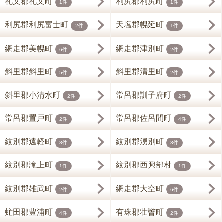
礼文郡礼文町
利尻郡利尻町
1件
1件
利尻郡利尻富士町
天塩郡幌延町
2件
1件
網走郡美幌町
網走郡津別町
6件
2件
斜里郡斜里町
斜里郡清里町
5件
2件
斜里郡小清水町
常呂郡訓子府町
2件
2件
常呂郡置戸町
常呂郡佐呂間町
2件
4件
紋別郡遠軽町
紋別郡湧別町
8件
3件
紋別郡滝上町
紋別郡西興部村
1件
1件
紋別郡雄武町
網走郡大空町
2件
6件
虻田郡豊浦町
有珠郡壮瞥町
4件
2件