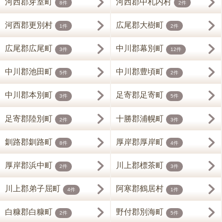
河西郡芽室町
河西郡中札内村
8件
2件
河西郡更別村
広尾郡大樹町
1件
2件
広尾郡広尾町
中川郡幕別町
3件
12件
中川郡池田町
中川郡豊頃町
5件
2件
中川郡本別町
足寄郡足寄町
3件
5件
足寄郡陸別町
十勝郡浦幌町
2件
3件
釧路郡釧路町
厚岸郡厚岸町
8件
4件
厚岸郡浜中町
川上郡標茶町
2件
3件
川上郡弟子屈町
阿寒郡鶴居村
4件
1件
白糠郡白糠町
野付郡別海町
2件
5件