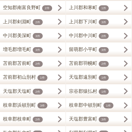
空知郡南富良野町
上川郡和寒町
2件
1件
上川郡剣淵町
上川郡下川町
2件
3件
中川郡美深町
中川郡中川町
3件
2件
増毛郡増毛町
留萌郡小平町
3件
3件
苫前郡苫前町
苫前郡羽幌町
2件
2件
苫前郡初山別村
天塩郡遠別町
1件
1件
天塩郡天塩町
宗谷郡猿払村
2件
1件
枝幸郡浜頓別町
枝幸郡中頓別町
3件
1件
枝幸郡枝幸町
天塩郡豊富町
2件
3件