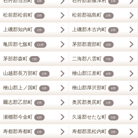
石狩郡当別町
石狩郡新篠津村
4件
1件
松前郡松前町
松前郡福島町
3件
2件
上磯郡知内町
上磯郡木古内町
2件
2件
亀田郡七飯町
茅部郡鹿部町
11件
2件
茅部郡森町
二海郡八雲町
7件
7件
山越郡長万部町
檜山郡江差町
2件
4件
檜山郡上ノ国町
檜山郡厚沢部町
3件
4件
爾志郡乙部町
奥尻郡奥尻町
2件
1件
瀬棚郡今金町
久遠郡せたな町
4件
5件
寿都郡寿都町
寿都郡黒松内町
2件
3件