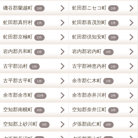
磯谷郡蘭越町
虻田郡ニセコ町
2件
2件
虻田郡真狩村
虻田郡喜茂別町
1件
1件
虻田郡京極町
虻田郡倶知安町
2件
3件
岩内郡共和町
岩内郡岩内町
2件
4件
古宇郡泊村
古宇郡神恵内村
1件
2件
古平郡古平町
余市郡仁木町
1件
2件
余市郡余市町
余市郡赤井川村
10件
2件
空知郡南幌町
空知郡奈井江町
6件
3件
空知郡上砂川町
夕張郡由仁町
3件
4件