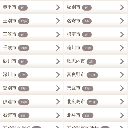
赤平市
紋別市
8件
8件
士別市
名寄市
12件
7件
三笠市
根室市
6件
8件
千歳市
滝川市
23件
21件
砂川市
歌志内市
8件
2件
深川市
富良野市
8件
12件
登別市
恵庭市
15件
23件
伊達市
北広島市
15件
23件
石狩市
北斗市
28件
23件