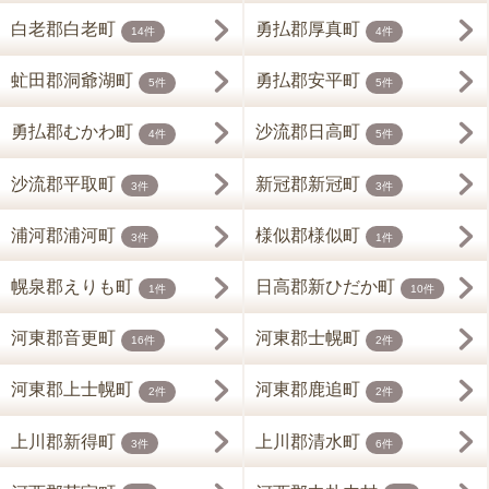
白老郡白老町
勇払郡厚真町
14件
4件
虻田郡洞爺湖町
勇払郡安平町
5件
5件
勇払郡むかわ町
沙流郡日高町
4件
5件
沙流郡平取町
新冠郡新冠町
3件
3件
浦河郡浦河町
様似郡様似町
3件
1件
幌泉郡えりも町
日高郡新ひだか町
1件
10件
河東郡音更町
河東郡士幌町
16件
2件
河東郡上士幌町
河東郡鹿追町
2件
2件
上川郡新得町
上川郡清水町
3件
6件