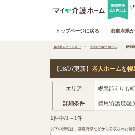
トップページに戻る
都道府県か
有料老人ホームTOP
北海道の老人ホーム
幌泉郡
【08/07更新】
老人ホーム
を
幌
エリア
幌泉郡えりも
詳細条件
費用/介護度/認
1
件中/1～1件
以下の情報は、都道府県などから公表された情