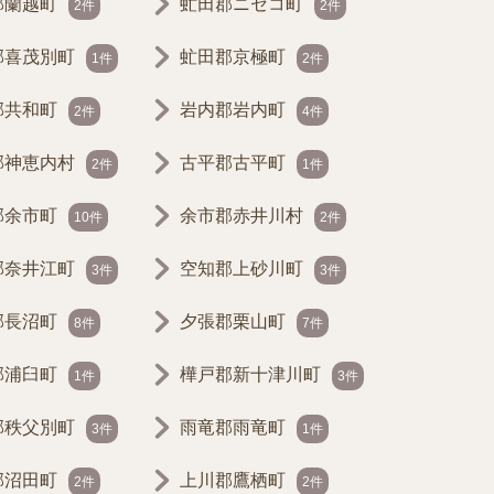
郡蘭越町
虻田郡ニセコ町
2件
2件
郡喜茂別町
虻田郡京極町
1件
2件
郡共和町
岩内郡岩内町
2件
4件
郡神恵内村
古平郡古平町
2件
1件
郡余市町
余市郡赤井川村
10件
2件
郡奈井江町
空知郡上砂川町
3件
3件
郡長沼町
夕張郡栗山町
8件
7件
郡浦臼町
樺戸郡新十津川町
1件
3件
郡秩父別町
雨竜郡雨竜町
3件
1件
郡沼田町
上川郡鷹栖町
2件
2件