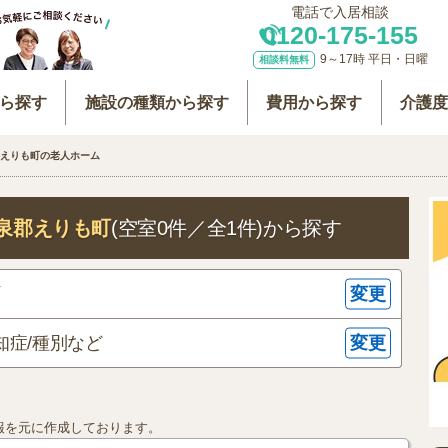
電話で入居相談
0120-175-155
9～17時 平日・日曜
相談料無料
ら探す
施設の種類から探す
費用から探す
介護
えりも町の老人ホーム
泉郡えりも町
(空室0件／全1件)
から探す
変更
町
変更
知症/種別など
報を元に作成しております。