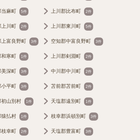
郡当麻町
上川郡比布町
5件
2件
郡上川町
上川郡東川町
2件
5件
郡上富良野町
空知郡中富良野町
3件
3件
郡和寒町
上川郡剣淵町
1件
2件
郡美深町
中川郡中川町
3件
2件
郡小平町
苫前郡苫前町
3件
2件
郡初山別村
天塩郡遠別町
1件
1件
郡猿払村
枝幸郡浜頓別町
1件
3件
郡枝幸町
天塩郡豊富町
2件
3件