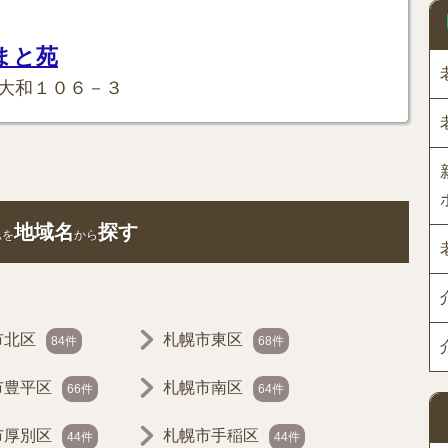
まと苑
大和１０６－３
ム
地域名
探す
を
から
市北区
札幌市東区
84件
68件
市豊平区
札幌市南区
66件
64件
市厚別区
札幌市手稲区
44件
44件