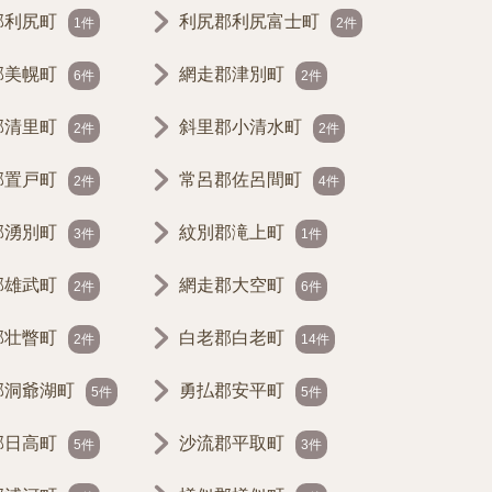
郡利尻町
利尻郡利尻富士町
1件
2件
郡美幌町
網走郡津別町
6件
2件
郡清里町
斜里郡小清水町
2件
2件
郡置戸町
常呂郡佐呂間町
2件
4件
郡湧別町
紋別郡滝上町
3件
1件
郡雄武町
網走郡大空町
2件
6件
郡壮瞥町
白老郡白老町
2件
14件
郡洞爺湖町
勇払郡安平町
5件
5件
郡日高町
沙流郡平取町
5件
3件