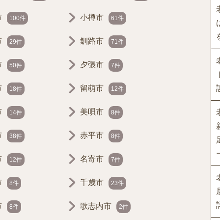
市
小樽市
100件
61件
市
釧路市
29件
71件
市
夕張市
50件
7件
市
留萌市
18件
12件
市
美唄市
14件
8件
市
赤平市
38件
8件
市
名寄市
12件
7件
市
千歳市
8件
23件
市
歌志内市
8件
2件