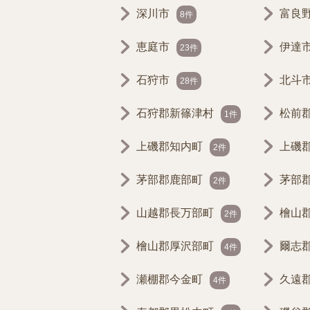
深川市
富良
8件
恵庭市
伊達
23件
石狩市
北斗
28件
石狩郡新篠津村
松前
1件
上磯郡知内町
上磯
2件
茅部郡鹿部町
茅部
2件
山越郡長万部町
檜山
2件
檜山郡厚沢部町
爾志
4件
瀬棚郡今金町
久遠
4件