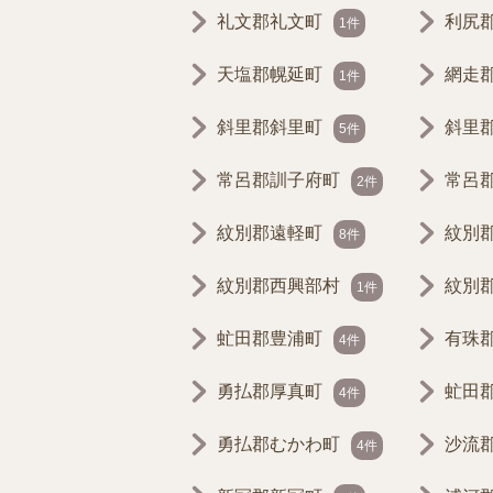
礼文郡礼文町
利尻
1件
天塩郡幌延町
網走
1件
斜里郡斜里町
斜里
5件
常呂郡訓子府町
常呂
2件
紋別郡遠軽町
紋別
8件
紋別郡西興部村
紋別
1件
虻田郡豊浦町
有珠
4件
勇払郡厚真町
虻田
4件
勇払郡むかわ町
沙流
4件