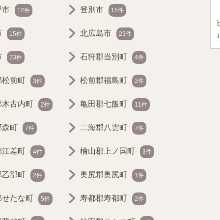
野市
登別市
12件
15件
市
北広島市
15件
23件
市
石狩郡当別町
23件
4件
郡松前町
松前郡福島町
3件
2件
郡木古内町
亀田郡七飯町
2件
11件
郡森町
二海郡八雲町
7件
7件
郡江差町
檜山郡上ノ国町
4件
3件
郡乙部町
奥尻郡奥尻町
2件
1件
郡せたな町
寿都郡寿都町
5件
2件