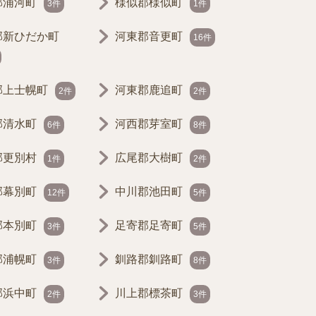
郡浦河町
様似郡様似町
3件
1件
郡新ひだか町
河東郡音更町
16件
郡上士幌町
河東郡鹿追町
2件
2件
郡清水町
河西郡芽室町
6件
8件
郡更別村
広尾郡大樹町
1件
2件
郡幕別町
中川郡池田町
12件
5件
郡本別町
足寄郡足寄町
3件
5件
郡浦幌町
釧路郡釧路町
3件
8件
郡浜中町
川上郡標茶町
2件
3件