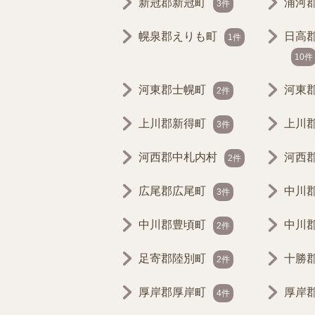
新冠郡新冠町
浦河
3件
幌泉郡えりも町
日高
1件
10件
河東郡士幌町
河東
2件
上川郡新得町
上川
3件
河西郡中札内村
河西
2件
広尾郡広尾町
中川
3件
中川郡豊頃町
中川
2件
足寄郡陸別町
十勝
2件
厚岸郡厚岸町
厚岸
4件