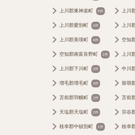
上川郡東神楽町
上川
6件
上川郡愛別町
上川
2件
上川郡美瑛町
空知
4件
空知郡南富良野町
上川
2件
上川郡下川町
中川
3件
増毛郡増毛町
留萌
3件
苫前郡羽幌町
苫前
2件
天塩郡天塩町
宗谷
2件
枝幸郡中頓別町
枝幸
1件