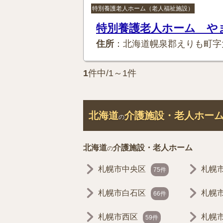
特別養護老人ホーム（老人福祉施設）
特別養護老人ホーム や
住所
：北海道幌泉郡えりも町字
1
件中/1～1件
北海道
介護施設・老人ホー
の
北海道
介護施設・老人ホーム
の
札幌市中央区
札幌
75件
札幌市白石区
札幌
66件
札幌市西区
札幌
59件