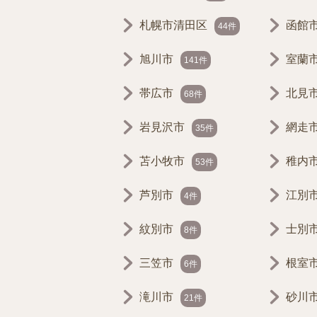
札幌市清田区
函館
44件
旭川市
室蘭
141件
帯広市
北見
68件
岩見沢市
網走
35件
苫小牧市
稚内
53件
芦別市
江別
4件
紋別市
士別
8件
三笠市
根室
6件
滝川市
砂川
21件