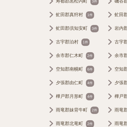
寿都郡黒松内町
磯谷
3件
虻田郡真狩村
虻田
1件
虻田郡倶知安町
岩内
3件
古宇郡泊村
古宇
1件
余市郡仁木町
余市
2件
空知郡南幌町
空知
6件
夕張郡由仁町
夕張
4件
樺戸郡月形町
樺戸
4件
雨竜郡妹背牛町
雨竜
2件
雨竜郡北竜町
雨竜
2件