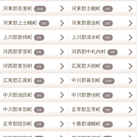
河東郡音更町
河東郡士幌町
16件
2件
河東郡上士幌町
河東郡鹿追町
2件
2件
上川郡新得町
上川郡清水町
3件
6件
河西郡芽室町
河西郡中札内村
8件
2件
河西郡更別村
広尾郡大樹町
1件
2件
広尾郡広尾町
中川郡幕別町
3件
12件
中川郡池田町
中川郡豊頃町
5件
2件
中川郡本別町
足寄郡足寄町
3件
5件
足寄郡陸別町
十勝郡浦幌町
2件
3件