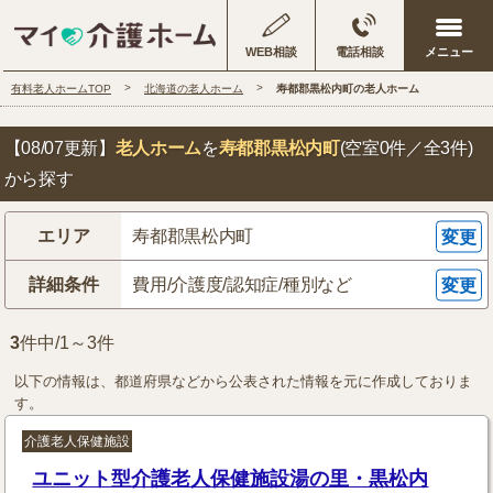
WEB相談
電話相談
有料老人ホームTOP
北海道の老人ホーム
寿都郡黒松内町の老人ホーム
【08/07更新】
老人ホーム
を
寿都郡黒松内町
(空室0件／全3件)
から探す
エリア
寿都郡黒松内町
変更
詳細条件
費用/介護度/認知症/種別など
変更
3
件中/1～3件
以下の情報は、都道府県などから公表された情報を元に作成しておりま
す。
介護老人保健施設
ユニット型介護老人保健施設湯の里・黒松内