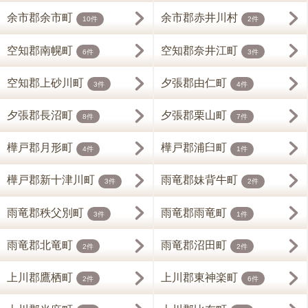
余市郡余市町
余市郡赤井川村
10件
2件
空知郡南幌町
空知郡奈井江町
6件
3件
空知郡上砂川町
夕張郡由仁町
3件
4件
夕張郡長沼町
夕張郡栗山町
8件
7件
樺戸郡月形町
樺戸郡浦臼町
4件
1件
樺戸郡新十津川町
雨竜郡妹背牛町
3件
2件
雨竜郡秩父別町
雨竜郡雨竜町
3件
1件
雨竜郡北竜町
雨竜郡沼田町
2件
2件
上川郡鷹栖町
上川郡東神楽町
2件
6件