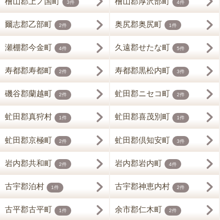
檜山郡上ノ国町
檜山郡厚沢部町
3件
4件
爾志郡乙部町
奥尻郡奥尻町
2件
1件
瀬棚郡今金町
久遠郡せたな町
4件
5件
寿都郡寿都町
寿都郡黒松内町
2件
3件
磯谷郡蘭越町
虻田郡ニセコ町
2件
2件
虻田郡真狩村
虻田郡喜茂別町
1件
1件
虻田郡京極町
虻田郡倶知安町
2件
3件
岩内郡共和町
岩内郡岩内町
2件
4件
古宇郡泊村
古宇郡神恵内村
1件
2件
古平郡古平町
余市郡仁木町
1件
2件