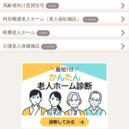
高齢者向け賃貸住宅
242件
特別養護老人ホーム（老人福祉施設）
8,191件
軽費老人ホーム
478件
介護老人保健施設
4,121件