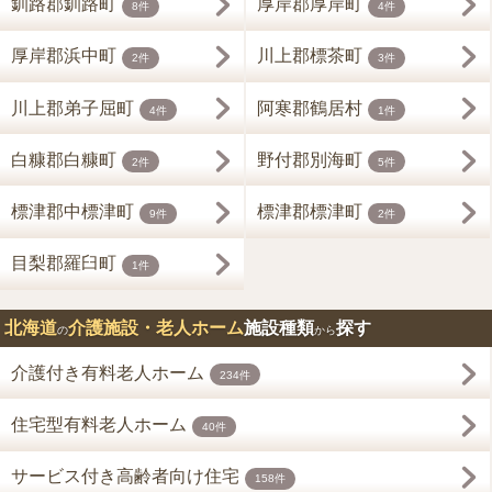
釧路郡釧路町
厚岸郡厚岸町
8件
4件
厚岸郡浜中町
川上郡標茶町
2件
3件
川上郡弟子屈町
阿寒郡鶴居村
4件
1件
白糠郡白糠町
野付郡別海町
2件
5件
標津郡中標津町
標津郡標津町
9件
2件
目梨郡羅臼町
1件
北海道
介護施設・老人ホーム
施設種類
探す
の
から
介護付き有料老人ホーム
234件
住宅型有料老人ホーム
40件
サービス付き高齢者向け住宅
158件