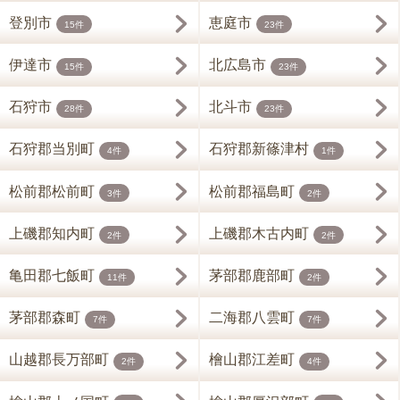
登別市
恵庭市
15件
23件
伊達市
北広島市
15件
23件
石狩市
北斗市
28件
23件
石狩郡当別町
石狩郡新篠津村
4件
1件
松前郡松前町
松前郡福島町
3件
2件
上磯郡知内町
上磯郡木古内町
2件
2件
亀田郡七飯町
茅部郡鹿部町
11件
2件
茅部郡森町
二海郡八雲町
7件
7件
山越郡長万部町
檜山郡江差町
2件
4件