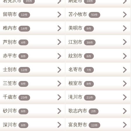
岩見沢市
網走市
35件
18件
留萌市
苫小牧市
12件
53件
稚内市
美唄市
14件
8件
芦別市
江別市
4件
38件
赤平市
紋別市
8件
8件
士別市
名寄市
12件
7件
三笠市
根室市
6件
8件
千歳市
滝川市
23件
21件
砂川市
歌志内市
8件
2件
深川市
富良野市
8件
12件