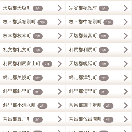
天塩郡天塩町
宗谷郡猿払村
2件
1件
枝幸郡浜頓別町
枝幸郡中頓別町
3件
1件
枝幸郡枝幸町
天塩郡豊富町
2件
3件
礼文郡礼文町
利尻郡利尻町
1件
1件
利尻郡利尻富士町
天塩郡幌延町
2件
1件
網走郡美幌町
網走郡津別町
6件
2件
斜里郡斜里町
斜里郡清里町
5件
2件
斜里郡小清水町
常呂郡訓子府町
2件
2件
常呂郡置戸町
常呂郡佐呂間町
2件
4件