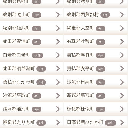
紋別郡遠軽町
紋別郡湧別町
8件
3件
紋別郡滝上町
紋別郡西興部村
1件
1件
紋別郡雄武町
網走郡大空町
2件
6件
虻田郡豊浦町
有珠郡壮瞥町
4件
2件
白老郡白老町
勇払郡厚真町
14件
4件
虻田郡洞爺湖町
勇払郡安平町
5件
5件
勇払郡むかわ町
沙流郡日高町
4件
5件
沙流郡平取町
新冠郡新冠町
3件
3件
浦河郡浦河町
様似郡様似町
3件
1件
幌泉郡えりも町
日高郡新ひだか町
1件
10件