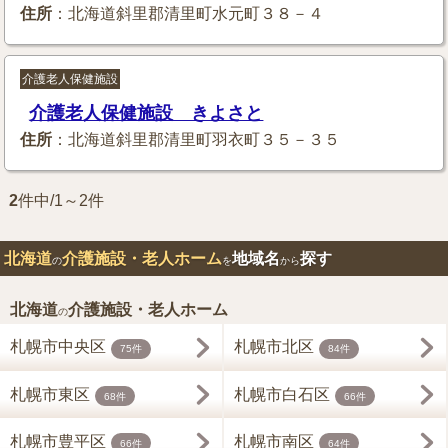
住所
：北海道斜里郡清里町水元町３８－４
介護老人保健施設
介護老人保健施設 きよさと
住所
：北海道斜里郡清里町羽衣町３５－３５
2
件中/1～2件
北海道
介護施設・老人ホーム
地域名
探す
の
を
から
北海道
介護施設・老人ホーム
の
札幌市中央区
札幌市北区
75件
84件
札幌市東区
札幌市白石区
68件
66件
札幌市豊平区
札幌市南区
66件
64件