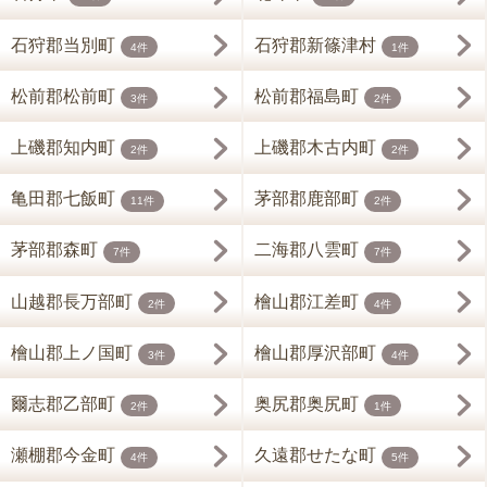
石狩郡当別町
石狩郡新篠津村
4件
1件
松前郡松前町
松前郡福島町
3件
2件
上磯郡知内町
上磯郡木古内町
2件
2件
亀田郡七飯町
茅部郡鹿部町
11件
2件
茅部郡森町
二海郡八雲町
7件
7件
山越郡長万部町
檜山郡江差町
2件
4件
檜山郡上ノ国町
檜山郡厚沢部町
3件
4件
爾志郡乙部町
奥尻郡奥尻町
2件
1件
瀬棚郡今金町
久遠郡せたな町
4件
5件