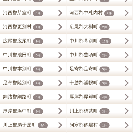
河西郡芽室町
河西郡中札内村
8件
2件
河西郡更別村
広尾郡大樹町
1件
2件
広尾郡広尾町
中川郡幕別町
3件
12件
中川郡池田町
中川郡豊頃町
5件
2件
中川郡本別町
足寄郡足寄町
3件
5件
足寄郡陸別町
十勝郡浦幌町
2件
3件
釧路郡釧路町
厚岸郡厚岸町
8件
4件
厚岸郡浜中町
川上郡標茶町
2件
3件
川上郡弟子屈町
阿寒郡鶴居村
4件
1件