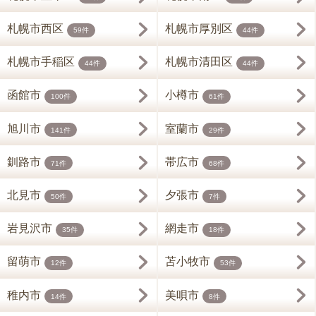
札幌市西区
札幌市厚別区
59件
44件
札幌市手稲区
札幌市清田区
44件
44件
函館市
小樽市
100件
61件
旭川市
室蘭市
141件
29件
釧路市
帯広市
71件
68件
北見市
夕張市
50件
7件
岩見沢市
網走市
35件
18件
留萌市
苫小牧市
12件
53件
稚内市
美唄市
14件
8件