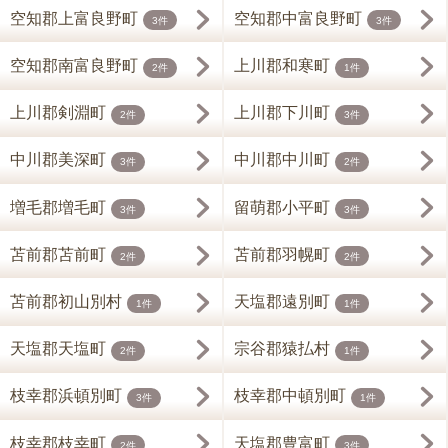
空知郡上富良野町
空知郡中富良野町
3件
3件
空知郡南富良野町
上川郡和寒町
2件
1件
上川郡剣淵町
上川郡下川町
2件
3件
中川郡美深町
中川郡中川町
3件
2件
増毛郡増毛町
留萌郡小平町
3件
3件
苫前郡苫前町
苫前郡羽幌町
2件
2件
苫前郡初山別村
天塩郡遠別町
1件
1件
天塩郡天塩町
宗谷郡猿払村
2件
1件
枝幸郡浜頓別町
枝幸郡中頓別町
3件
1件
枝幸郡枝幸町
天塩郡豊富町
2件
3件