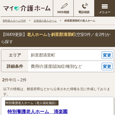
WEB相談
電話相談
有料老人ホームTOP
北海道の老人ホーム
斜里郡清里町の老人ホーム
【08/09更新】
老人ホーム
を
斜里郡清里町
(空室0件／全2件)
か
ら探す
エリア
斜里郡清里町
変更
詳細条件
費用/介護度/認知症/種別など
変更
2
件中/1～2件
以下の情報は、都道府県などから公表された情報を元に作成しておりま
す。
特別養護老人ホーム（老人福祉施設）
特別養護老人ホーム 清楽園