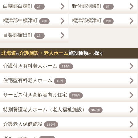
白糠郡白糠町
野付郡別海町
2件
5件
標津郡中標津町
標津郡標津町
9件
2件
目梨郡羅臼町
1件
北海道
介護施設・老人ホーム
施設種類
探す
の
から
介護付き有料老人ホーム
234件
住宅型有料老人ホーム
40件
サービス付き高齢者向け住宅
158件
特別養護老人ホーム（老人福祉施設）
367件
介護老人保健施設
186件