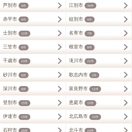
芦別市
江別市
4件
38件
赤平市
紋別市
8件
8件
士別市
名寄市
12件
7件
三笠市
根室市
6件
8件
千歳市
滝川市
23件
21件
砂川市
歌志内市
8件
2件
深川市
富良野市
8件
12件
登別市
恵庭市
15件
23件
伊達市
北広島市
15件
23件
石狩市
北斗市
28件
23件