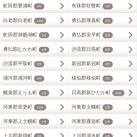
虻田郡豊浦町
有珠郡壮瞥町
4件
2件
白老郡白老町
勇払郡厚真町
14件
4件
虻田郡洞爺湖町
勇払郡安平町
5件
5件
勇払郡むかわ町
沙流郡日高町
4件
5件
沙流郡平取町
新冠郡新冠町
3件
3件
浦河郡浦河町
様似郡様似町
3件
1件
幌泉郡えりも町
日高郡新ひだか町
1件
10件
河東郡音更町
河東郡士幌町
16件
2件
河東郡上士幌町
河東郡鹿追町
2件
2件
上川郡新得町
上川郡清水町
3件
6件