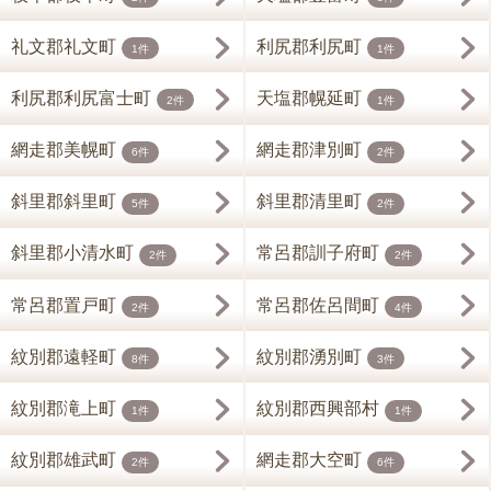
礼文郡礼文町
利尻郡利尻町
1件
1件
利尻郡利尻富士町
天塩郡幌延町
2件
1件
網走郡美幌町
網走郡津別町
6件
2件
斜里郡斜里町
斜里郡清里町
5件
2件
斜里郡小清水町
常呂郡訓子府町
2件
2件
常呂郡置戸町
常呂郡佐呂間町
2件
4件
紋別郡遠軽町
紋別郡湧別町
8件
3件
紋別郡滝上町
紋別郡西興部村
1件
1件
紋別郡雄武町
網走郡大空町
2件
6件