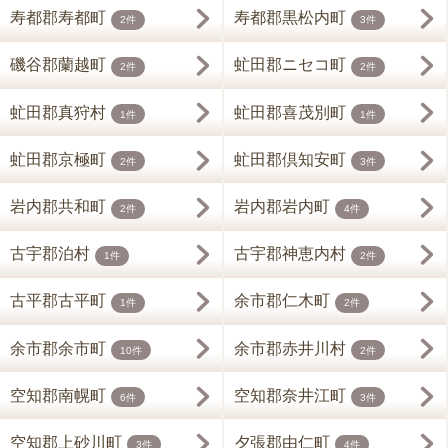
寿都郡寿都町
寿都郡黒松内町
2件
3件
磯谷郡蘭越町
虻田郡ニセコ町
2件
2件
虻田郡真狩村
虻田郡喜茂別町
1件
1件
虻田郡京極町
虻田郡倶知安町
2件
3件
岩内郡共和町
岩内郡岩内町
2件
4件
古宇郡泊村
古宇郡神恵内村
1件
2件
古平郡古平町
余市郡仁木町
1件
2件
余市郡余市町
余市郡赤井川村
10件
2件
空知郡南幌町
空知郡奈井江町
6件
3件
空知郡上砂川町
夕張郡由仁町
3件
4件