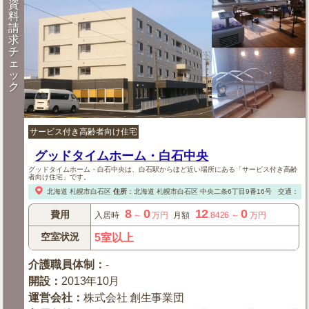
資
料
請
求
チ
ェ
ッ
ク
サービス付き高齢者向け住宅
グッドタイムホーム・白石中央
グッドタイムホーム・白石中央は、白石駅からほど近い場所にある「サービス付き高齢
者向け住宅」です。
北海道
札幌市白石区
住所
：
北海道
札幌市白石区
中央二条6丁目9番16号
交通：【
8
0
12
0
費用
入居時
～
万円
月額
.8426
～
万円
空室状況
5室以上
介護職員体制
：
-
開設
：
2013年10月
運営会社
：
株式会社 創生事業団