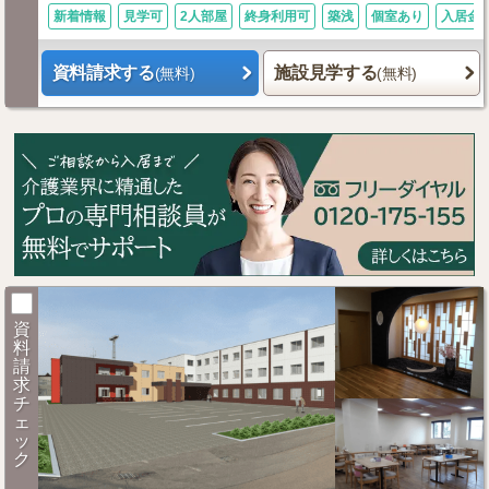
新着情報
見学可
2人部屋
終身利用可
築浅
個室あり
入居金0
資料請求する
施設見学する
(無料)
(無料)
資
料
請
求
チ
ェ
ッ
ク