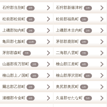
石狩郡当別町
石狩郡新篠津村
4件
1件
松前郡松前町
松前郡福島町
3件
2件
上磯郡知内町
上磯郡木古内町
2件
2件
亀田郡七飯町
茅部郡鹿部町
11件
2件
茅部郡森町
二海郡八雲町
7件
7件
山越郡長万部町
檜山郡江差町
2件
4件
檜山郡上ノ国町
檜山郡厚沢部町
3件
4件
爾志郡乙部町
奥尻郡奥尻町
2件
1件
瀬棚郡今金町
久遠郡せたな町
4件
5件