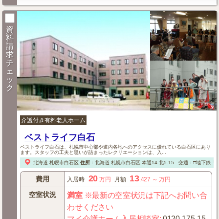
資
料
請
求
チ
ェ
ッ
ク
介護付き有料老人ホーム
ベストライフ白石
ベストライフ白石は、札幌市中心部や道内各地へのアクセスに優れている白石区にあり
ます。スタッフの工夫と思いが詰まったレクリエーションは、入...
北海道
札幌市白石区
住所
：
北海道
札幌市白石区
本通14-北5-15
交通：□地下鉄「南
20
13
費用
入居時
万円
月額
.427
～
万円
空室状況
満室
※最新の空室状況は下記へお問い合
わせください
マイ介護ホーム入居相談室
:
0120-175-15