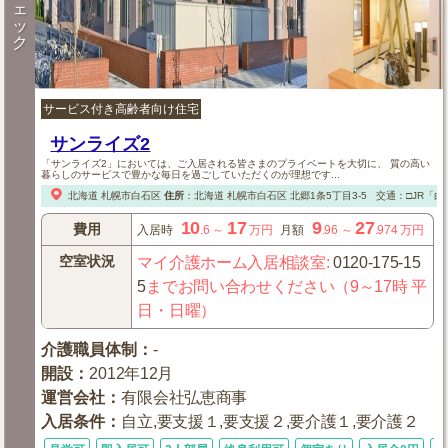
ェ
ッ
ク
サービス付き高齢者向け住宅
サンライズ2
「サンライズ2」においては、ご入居される皆さまのプライベートを大切に、 質の高い
暮らしのサービスで豊かな毎日を過ごしていただくのが理想です...
北海道
札幌市白石区
住所
：
北海道
札幌市白石区
北郷1条5丁目3-5
交通：□JR「
10
17
9
27
費用
入居時
.6
～
万円
月額
.96
～
.974
万円
空室状況
マイ介護ホーム入居相談室
:
0120-175-15
5
までお問い合わせください（9～17時 平
日・日曜）
介護職員体制
：
-
開設
：
2012年12月
運営会社
：
有限会社弘恵商事
入居条件
：
自立,要支援１,要支援２,要介護１,要介護２