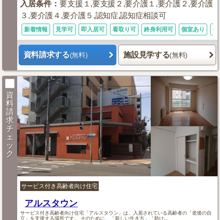
入居条件
：
要支援１,要支援２,要介護１,要介護２,要介護
３,要介護４,要介護５,認知症,認知症相談可
新着情報
見学可
即入居可
看取り可
終身利用可
個室あり
体
資料請求する
施設見学する
(無料)
(無料)
資
料
請
求
チ
ェ
ッ
ク
サービス付き高齢者向け住宅
アルスタウン
サービス付き高齢者向け住宅「アルスタウン」は、入居されている高齢者の「老後の自
立」を支援する場所です。 そのために、「新しい生き方」「助け...