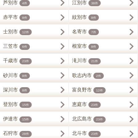
芦別市
江別市
4件
38件
赤平市
紋別市
8件
8件
士別市
名寄市
12件
7件
三笠市
根室市
6件
8件
千歳市
滝川市
23件
21件
砂川市
歌志内市
8件
2件
深川市
富良野市
8件
12件
登別市
恵庭市
15件
23件
伊達市
北広島市
15件
23件
石狩市
北斗市
28件
23件