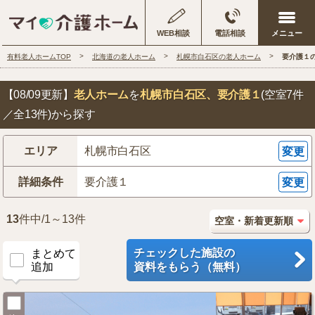
WEB相談
電話相談
有料老人ホームTOP
北海道の老人ホーム
札幌市白石区の老人ホーム
要介護１
【08/09更新】
老人ホーム
を
札幌市白石区
、要介護１
(空室7件
／全13件)から探す
エリア
札幌市白石区
変更
詳細条件
要介護１
変更
13
件中/1～13件
チェックした施設の
まとめて
追加
資料をもらう（無料）