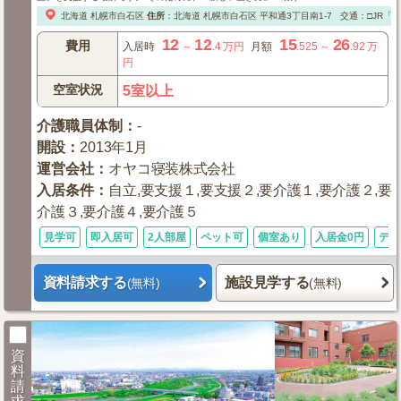
北海道
札幌市白石区
住所
：
北海道
札幌市白石区
平和通3丁目南1-7
交通：□JR「
12
12
15
26
費用
入居時
～
.4
万円
月額
.525
～
.92
万
円
空室状況
5室以上
介護職員体制
：
-
開設
：
2013年1月
運営会社
：
オヤコ寝装株式会社
入居条件
：
自立,要支援１,要支援２,要介護１,要介護２,要
介護３,要介護４,要介護５
見学可
即入居可
2人部屋
ペット可
個室あり
入居金0円
デイ
資料請求する
施設見学する
(無料)
(無料)
資
料
請