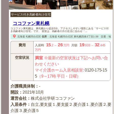
サービス付き高齢者向け住宅
ココファン東札幌
ココファン東札幌は、東札幌から徒歩5分。アクセスしやすい場所にある「サービス付
き高齢者向け住宅」です。 居室は、高齢者の方の生活に合わせ「...
北海道
札幌市白石区
住所
：
北海道
札幌市白石区
東札幌四条3丁目1-36
交通：地下
15
26
19
32
費用
入居時
.2
～
万円
月額
.933
～
.445
万円
空室状況
満室
※最新の空室状況は下記へお問い合
わせください
マイ介護ホーム入居相談室
:
0120-175-15
5
（9～17時 平日・日曜）
介護職員体制
：
-
開設
：
2021年10月
運営会社
：
株式会社学研ココファン
入居条件
：
自立,要支援１,要支援２,要介護１,要介護２,要
介護３,要介護５