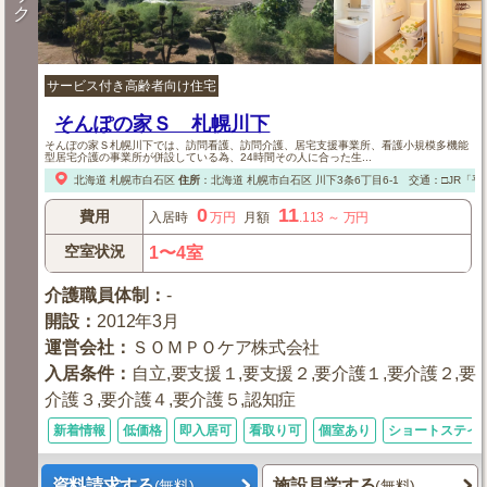
ク
サービス付き高齢者向け住宅
そんぽの家Ｓ 札幌川下
そんぽの家Ｓ札幌川下では、訪問看護、訪問介護、居宅支援事業所、看護小規模多機能
型居宅介護の事業所が併設している為、24時間その人に合った生...
北海道
札幌市白石区
住所
：
北海道
札幌市白石区
川下3条6丁目6-1
交通：□JR「平
0
11
費用
入居時
万円
月額
.113
～
万円
空室状況
1〜4室
介護職員体制
：
-
開設
：
2012年3月
運営会社
：
ＳＯＭＰＯケア株式会社
入居条件
：
自立,要支援１,要支援２,要介護１,要介護２,要
介護３,要介護４,要介護５,認知症
新着情報
低価格
即入居可
看取り可
個室あり
ショートステイ
資料請求する
施設見学する
(無料)
(無料)