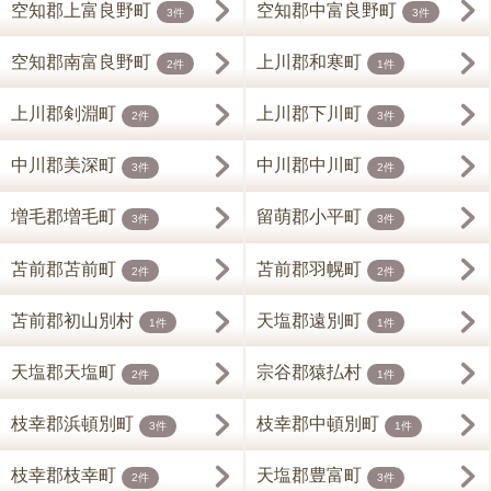
空知郡上富良野町
空知郡中富良野町
3件
3件
空知郡南富良野町
上川郡和寒町
2件
1件
上川郡剣淵町
上川郡下川町
2件
3件
中川郡美深町
中川郡中川町
3件
2件
増毛郡増毛町
留萌郡小平町
3件
3件
苫前郡苫前町
苫前郡羽幌町
2件
2件
苫前郡初山別村
天塩郡遠別町
1件
1件
天塩郡天塩町
宗谷郡猿払村
2件
1件
枝幸郡浜頓別町
枝幸郡中頓別町
3件
1件
枝幸郡枝幸町
天塩郡豊富町
2件
3件