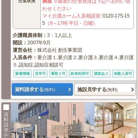
空室状況
満室
※最新の空室状況は下記へお問い合
わせください
マイ介護ホーム入居相談室
:
0120-175-15
5
（9～17時 平日・日曜）
介護職員体制
：
3：1人以上
開設
：
2007年9月
運営会社
：
株式会社 創生事業団
入居条件
：
要介護１,要介護２,要介護３,要介護４,要介護
５,認知症,認知症相談可
新着情報
見学可
看取り可
終身利用可
個室あり
体験入居可
資料請求する
施設見学する
(無料)
(無料)
資
料
請
求
チ