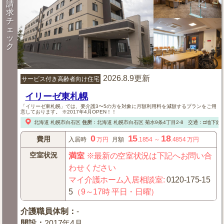
請
求
チ
ェ
ッ
ク
2026.8.9更新
サービス付き高齢者向け住宅
イリーゼ東札幌
「イリーゼ東札幌」では、要介護3〜5の方を対象に月額利用料を減額するプランをご用
意しております。 ※2017年4月OPEN！！
北海道
札幌市白石区
住所
：
北海道
札幌市白石区
菊水9条4丁目2-8
交通：□地下鉄「
0
15
18
費用
入居時
万円
月額
.1854
～
.4854
万円
空室状況
満室
※最新の空室状況は下記へお問い合
わせください
マイ介護ホーム入居相談室
:
0120-175-15
5
（9～17時 平日・日曜）
介護職員体制
：
-
開設
：
2017年4月