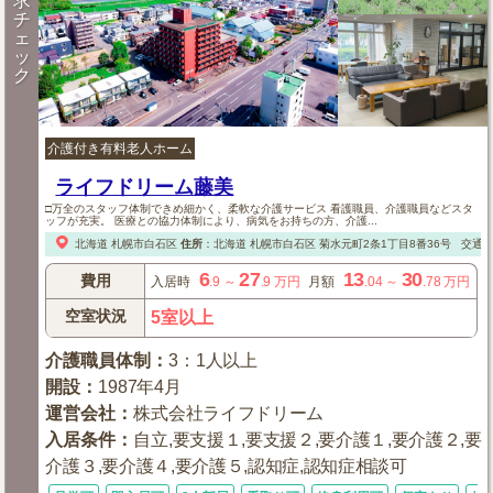
求
チ
ェ
ッ
ク
介護付き有料老人ホーム
ライフドリーム藤美
□万全のスタッフ体制できめ細かく、柔軟な介護サービス 看護職員、介護職員などスタ
ッフが充実。 医療との協力体制により、病気をお持ちの方、介護...
北海道
札幌市白石区
住所
：
北海道
札幌市白石区
菊水元町2条1丁目8番36号
交通：
6
27
13
30
費用
入居時
.9
～
.9
万円
月額
.04
～
.78
万円
空室状況
5室以上
介護職員体制
：
3：1人以上
開設
：
1987年4月
運営会社
：
株式会社ライフドリーム
入居条件
：
自立,要支援１,要支援２,要介護１,要介護２,要
介護３,要介護４,要介護５,認知症,認知症相談可