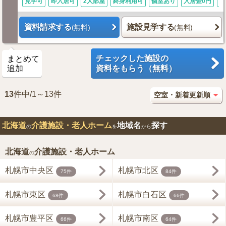
見学可
即入居可
2人部屋
終身利用可
個室あり
入居金0円
病
資料請求する
施設見学する
(無料)
(無料)
チェックした施設の
まとめて
追加
資料をもらう（無料）
13
件中/1～13件
北海道
介護施設・老人ホーム
地域名
探す
の
を
から
北海道
介護施設・老人ホーム
の
札幌市中央区
札幌市北区
75件
84件
札幌市東区
札幌市白石区
68件
66件
札幌市豊平区
札幌市南区
66件
64件