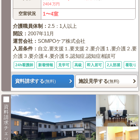
2404
万円
空室状況
1〜4室
介護職員体制
：
2.5：1人以上
開設
：
2007年11月
運営会社
：
SOMPOケア株式会社
入居条件
：
自立,要支援１,要支援２,要介護１,要介護２,要
介護３,要介護４,要介護５,認知症,認知症相談可
24h看護師
新着情報
見学可
高級
即入居可
2人部屋
看取り
資料請求する
施設見学する
(無料)
(無料)
資
料
請
求
チ
ェ
ッ