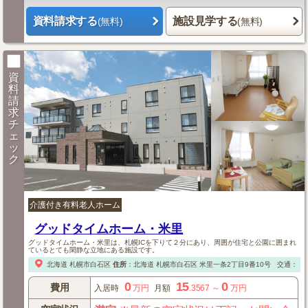
資料請求する
施設見学する
(無料)
(無料)
資
料
請
求
チ
ェ
ッ
ク
介護付き有料老人ホーム
グッドタイムホーム・米里
グッドタイムホーム・米里は、札幌ICを下りて２分にあり、周囲が住宅と公園に囲まれ
ているとても閑静な立地にある施設です。
北海道
札幌市白石区
住所
：
北海道
札幌市白石区
米里一条2丁目9番10号
交通：【
0
15
0
費用
入居時
万円
月額
.3567
～
万円