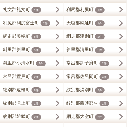
礼文郡礼文町
利尻郡利尻町
1件
1件
利尻郡利尻富士町
天塩郡幌延町
2件
1件
網走郡美幌町
網走郡津別町
6件
2件
斜里郡斜里町
斜里郡清里町
5件
2件
斜里郡小清水町
常呂郡訓子府町
2件
2件
常呂郡置戸町
常呂郡佐呂間町
2件
4件
紋別郡遠軽町
紋別郡湧別町
8件
3件
紋別郡滝上町
紋別郡西興部村
1件
1件
紋別郡雄武町
網走郡大空町
2件
6件