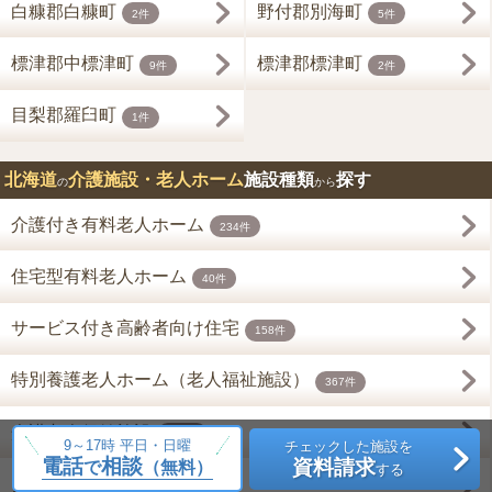
白糠郡白糠町
野付郡別海町
2件
5件
標津郡中標津町
標津郡標津町
9件
2件
目梨郡羅臼町
1件
北海道
介護施設・老人ホーム
施設種類
探す
の
から
介護付き有料老人ホーム
234件
住宅型有料老人ホーム
40件
サービス付き高齢者向け住宅
158件
特別養護老人ホーム（老人福祉施設）
367件
介護老人保健施設
186件
9～17時 平日・日曜
チェックした施設を
電話
相談
資料請求
で
（無料）
する
グループホーム
1009件