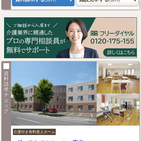
資
料
請
求
チ
ェ
ッ
ク
介護付き有料老人ホーム