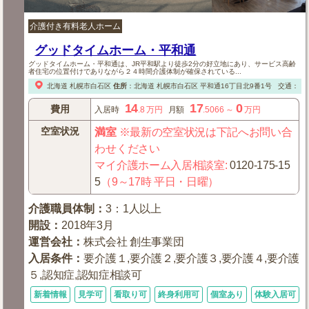
介護付き有料老人ホーム
グッドタイムホーム・平和通
グッドタイムホーム・平和通は、JR平和駅より徒歩2分の好立地にあり、サービス高齢
者住宅の位置付けでありながら２４時間介護体制が確保されている...
北海道
札幌市白石区
住所
：
北海道
札幌市白石区
平和通16丁目北9番1号
交通：【
14
17
0
費用
入居時
.8
万円
月額
.5066
～
万円
空室状況
満室
※最新の空室状況は下記へお問い合
わせください
マイ介護ホーム入居相談室
:
0120-175-15
5
（9～17時 平日・日曜）
介護職員体制
：
3：1人以上
開設
：
2018年3月
運営会社
：
株式会社 創生事業団
入居条件
：
要介護１,要介護２,要介護３,要介護４,要介護
５,認知症,認知症相談可
新着情報
見学可
看取り可
終身利用可
個室あり
体験入居可