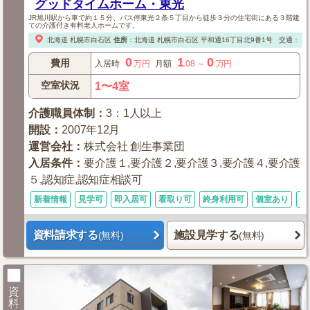
グッドタイムホーム・東光
JR旭川駅から車で約１５分、バス停東光２条５丁目から徒歩３分の住宅街にある３階建
ての介護付き有料老人ホームです。
北海道
札幌市白石区
住所
：
北海道
札幌市白石区
平和通16丁目北9番1号
交通：【
0
1
0
費用
入居時
万円
月額
.08
～
万円
空室状況
1〜4室
介護職員体制
：
3：1人以上
開設
：
2007年12月
運営会社
：
株式会社 創生事業団
入居条件
：
要介護１,要介護２,要介護３,要介護４,要介護
５,認知症,認知症相談可
新着情報
見学可
即入居可
看取り可
終身利用可
個室あり
体
資料請求する
施設見学する
(無料)
(無料)
資
料