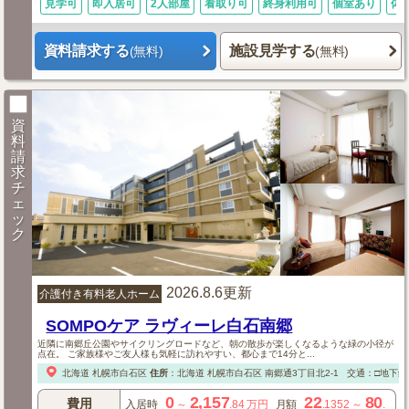
見学可
即入居可
2人部屋
看取り可
終身利用可
個室あり
体
資料請求する
施設見学する
(無料)
(無料)
資
料
請
求
チ
ェ
ッ
ク
2026.8.6更新
介護付き有料老人ホーム
SOMPOケア ラヴィーレ白石南郷
近隣に南郷丘公園やサイクリングロードなど、朝の散歩が楽しくなるような緑の小径が
点在。 ご家族様やご友人様も気軽に訪れやすい、都心まで14分と...
北海道
札幌市白石区
住所
：
北海道
札幌市白石区
南郷通3丁目北2-1
交通：□地下鉄
0
2,157
22
80
費用
入居時
～
.84
万円
月額
.1352
～
.