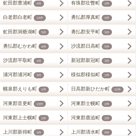
虻田郡豊浦町
有珠郡壮瞥町
4件
2件
白老郡白老町
勇払郡厚真町
14件
4件
虻田郡洞爺湖町
勇払郡安平町
5件
5件
勇払郡むかわ町
沙流郡日高町
4件
5件
沙流郡平取町
新冠郡新冠町
3件
3件
浦河郡浦河町
様似郡様似町
3件
1件
幌泉郡えりも町
日高郡新ひだか町
1件
10件
河東郡音更町
河東郡士幌町
16件
2件
河東郡上士幌町
河東郡鹿追町
2件
2件
上川郡新得町
上川郡清水町
3件
6件