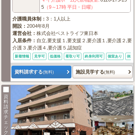
5
（9～17時 平日・日曜）
介護職員体制
：
3：1人以上
開設
：
2004年8月
運営会社
：
株式会社ベストライフ東日本
入居条件
：
自立,要支援１,要支援２,要介護１,要介護２,要
介護３,要介護４,要介護５,認知症
新着情報
見学可
低価格
看取り可
終身利用可
個室あり
体験
資料請求する
施設見学する
(無料)
(無料)
資
料
請
求
チ
ェ
ッ
ク