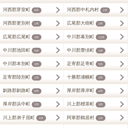
河西郡芽室町
河西郡中札内村
8件
2件
河西郡更別村
広尾郡大樹町
1件
2件
広尾郡広尾町
中川郡幕別町
3件
12件
中川郡池田町
中川郡豊頃町
5件
2件
中川郡本別町
足寄郡足寄町
3件
5件
足寄郡陸別町
十勝郡浦幌町
2件
3件
釧路郡釧路町
厚岸郡厚岸町
8件
4件
厚岸郡浜中町
川上郡標茶町
2件
3件
川上郡弟子屈町
阿寒郡鶴居村
4件
1件