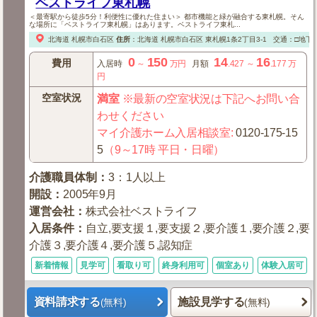
ベストライフ東札幌
＜最寄駅から徒歩5分！利便性に優れた住まい＞ 都市機能と緑が融合する東札幌。そん
な場所に「ベストライフ東札幌」はあります。ベストライフ東札...
北海道
札幌市白石区
住所
：
北海道
札幌市白石区
東札幌1条2丁目3-1
交通：□地下
0
150
14
16
費用
入居時
～
万円
月額
.427
～
.177
万
円
空室状況
満室
※最新の空室状況は下記へお問い合
わせください
マイ介護ホーム入居相談室
:
0120-175-15
5
（9～17時 平日・日曜）
介護職員体制
：
3：1人以上
開設
：
2005年9月
運営会社
：
株式会社ベストライフ
入居条件
：
自立,要支援１,要支援２,要介護１,要介護２,要
介護３,要介護４,要介護５,認知症
新着情報
見学可
看取り可
終身利用可
個室あり
体験入居可
資料請求する
施設見学する
(無料)
(無料)