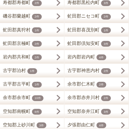
寿都郡寿都町
寿都郡黒松内町
2件
3件
磯谷郡蘭越町
虻田郡ニセコ町
2件
2件
虻田郡真狩村
虻田郡喜茂別町
1件
1件
虻田郡京極町
虻田郡倶知安町
2件
3件
岩内郡共和町
岩内郡岩内町
2件
4件
古宇郡泊村
古宇郡神恵内村
1件
2件
古平郡古平町
余市郡仁木町
1件
2件
余市郡余市町
余市郡赤井川村
10件
2件
空知郡南幌町
空知郡奈井江町
6件
3件
空知郡上砂川町
夕張郡由仁町
3件
4件