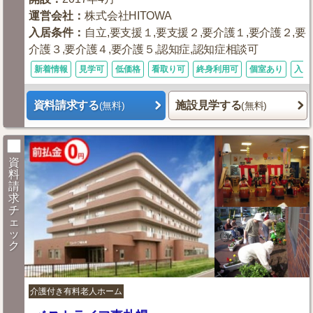
運営会社
：
株式会社HITOWA
入居条件
：
自立,要支援１,要支援２,要介護１,要介護２,要
介護３,要介護４,要介護５,認知症,認知症相談可
新着情報
見学可
低価格
看取り可
終身利用可
個室あり
入居
資料請求する
施設見学する
(無料)
(無料)
資
料
請
求
チ
ェ
ッ
ク
介護付き有料老人ホーム