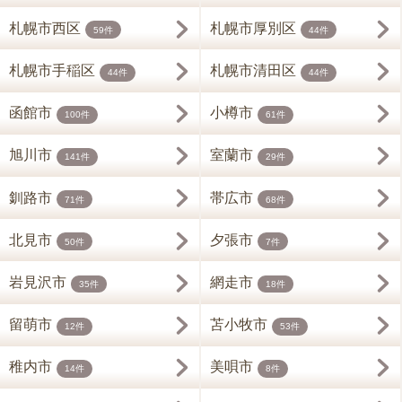
札幌市西区
札幌市厚別区
59件
44件
札幌市手稲区
札幌市清田区
44件
44件
函館市
小樽市
100件
61件
旭川市
室蘭市
141件
29件
釧路市
帯広市
71件
68件
北見市
夕張市
50件
7件
岩見沢市
網走市
35件
18件
留萌市
苫小牧市
12件
53件
稚内市
美唄市
14件
8件