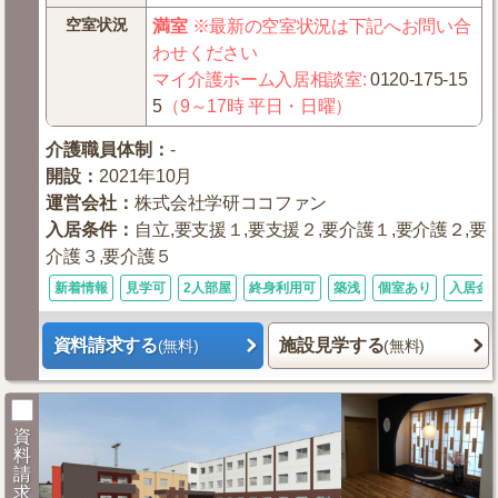
空室状況
満室
※最新の空室状況は下記へお問い合
わせください
マイ介護ホーム入居相談室
:
0120-175-15
5
（9～17時 平日・日曜）
介護職員体制
：
-
開設
：
2021年10月
運営会社
：
株式会社学研ココファン
入居条件
：
自立,要支援１,要支援２,要介護１,要介護２,要
介護３,要介護５
新着情報
見学可
2人部屋
終身利用可
築浅
個室あり
入居金0
資料請求する
施設見学する
(無料)
(無料)
資
料
請
求