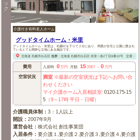
ッ
ク
介護付き有料老人ホーム
グッドタイムホーム・米里
グッドタイムホーム・米里は、札幌ICを下りて２分にあり、周囲が住宅と公園に囲まれ
ているとても閑静な立地にある施設です。
北海道
札幌市白石区
住所
：
北海道
札幌市白石区
米里一条2丁目9番10号
交通：【
0
15
0
費用
入居時
万円
月額
.3567
～
万円
空室状況
満室
※最新の空室状況は下記へお問い合
わせください
マイ介護ホーム入居相談室
:
0120-175-15
5
（9～17時 平日・日曜）
介護職員体制
：
3：1人以上
開設
：
2007年9月
運営会社
：
株式会社 創生事業団
入居条件
：
要介護１,要介護２,要介護３,要介護４,要介護