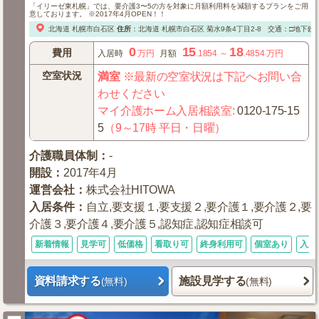
「イリーゼ東札幌」では、要介護3〜5の方を対象に月額利用料を減額するプランをご用
意しております。 ※2017年4月OPEN！！
北海道
札幌市白石区
住所
：
北海道
札幌市白石区
菊水9条4丁目2-8
交通：□地下鉄「
0
15
18
費用
入居時
万円
月額
.1854
～
.4854
万円
空室状況
満室
※最新の空室状況は下記へお問い合
わせください
マイ介護ホーム入居相談室
:
0120-175-15
5
（9～17時 平日・日曜）
介護職員体制
：
-
開設
：
2017年4月
運営会社
：
株式会社HITOWA
入居条件
：
自立,要支援１,要支援２,要介護１,要介護２,要
介護３,要介護４,要介護５,認知症,認知症相談可
新着情報
見学可
低価格
看取り可
終身利用可
個室あり
入居
資料請求する
施設見学する
(無料)
(無料)