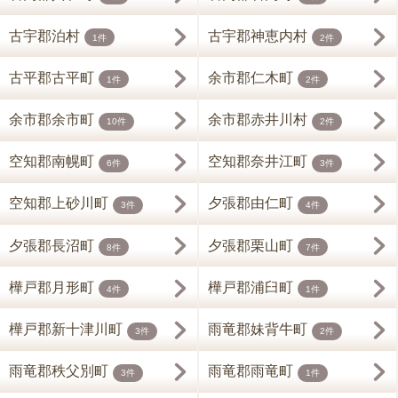
古宇郡泊村
古宇郡神恵内村
1件
2件
古平郡古平町
余市郡仁木町
1件
2件
余市郡余市町
余市郡赤井川村
10件
2件
空知郡南幌町
空知郡奈井江町
6件
3件
空知郡上砂川町
夕張郡由仁町
3件
4件
夕張郡長沼町
夕張郡栗山町
8件
7件
樺戸郡月形町
樺戸郡浦臼町
4件
1件
樺戸郡新十津川町
雨竜郡妹背牛町
3件
2件
雨竜郡秩父別町
雨竜郡雨竜町
3件
1件