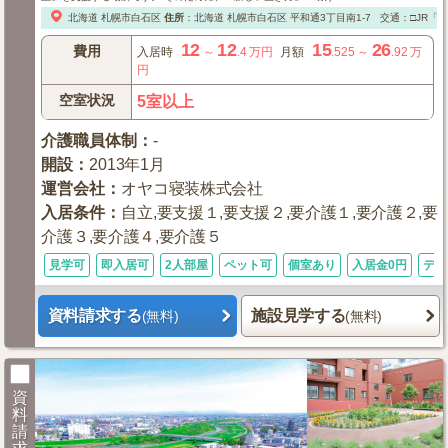
北海道
札幌市白石区
住所
：
北海道
札幌市白石区
平和通3丁目南1-7
交通：□JR「
12
12
15
26
費用
入居時
～
.4
万円
月額
.525
～
.92
万
円
空室状況
5室以上
介護職員体制
：
-
開設
：
2013年1月
運営会社
：
オヤコ寝装株式会社
入居条件
：
自立,要支援１,要支援２,要介護１,要介護２,要
介護３,要介護４,要介護５
見学可
即入居可
2人部屋
ペット可
個室あり
入居金0円
デイ
資料請求する
施設見学する
(無料)
(無料)
資
料
請