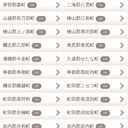
茅部郡森町
二海郡八雲町
7件
7件
山越郡長万部町
檜山郡江差町
2件
4件
檜山郡上ノ国町
檜山郡厚沢部町
3件
4件
爾志郡乙部町
奥尻郡奥尻町
2件
1件
瀬棚郡今金町
久遠郡せたな町
4件
5件
寿都郡寿都町
寿都郡黒松内町
2件
3件
磯谷郡蘭越町
虻田郡ニセコ町
2件
2件
虻田郡真狩村
虻田郡喜茂別町
1件
1件
虻田郡京極町
虻田郡倶知安町
2件
3件
岩内郡共和町
岩内郡岩内町
2件
4件