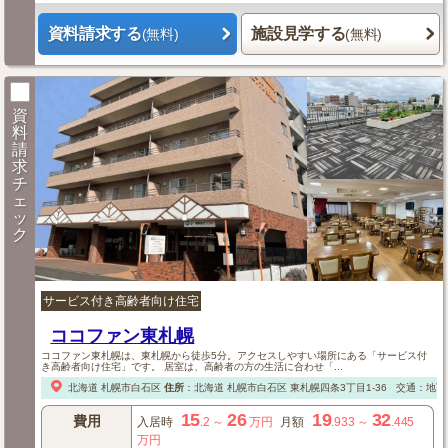
資料請求する
施設見学する
(無料)
(無料)
資
料
請
求
チ
ェ
ッ
ク
サービス付き高齢者向け住宅
ココファン東札幌
ココファン東札幌は、東札幌から徒歩5分。アクセスしやすい場所にある「サービス付
き高齢者向け住宅」です。 居室は、高齢者の方の生活に合わせ「...
北海道
札幌市白石区
住所
：
北海道
札幌市白石区
東札幌四条3丁目1-36
交通：地下
15
26
19
32
費用
入居時
.2
～
万円
月額
.933
～
.445
万円