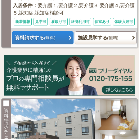
入居条件
：
要介護１,要介護２,要介護３,要介護４,要介護
５,認知症,認知症相談可
新着情報
見学可
看取り可
終身利用可
個室あり
体験入居可
資料請求する
施設見学する
(無料)
(無料)
資
料
請
求
チ
ェ