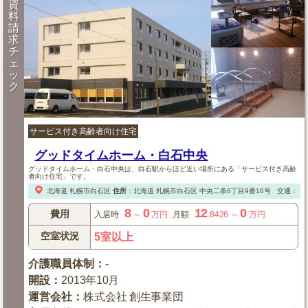
資
料
請
求
チ
ェ
ッ
ク
サービス付き高齢者向け住宅
グッドタイムホーム・白石中央
グッドタイムホーム・白石中央は、白石駅からほど近い場所にある「サービス付き高齢
者向け住宅」です。
北海道
札幌市白石区
住所
：
北海道
札幌市白石区
中央二条6丁目9番16号
交通：【
8
0
12
0
費用
入居時
～
万円
月額
.8426
～
万円
空室状況
5室以上
介護職員体制
：
-
開設
：
2013年10月
運営会社
：
株式会社 創生事業団