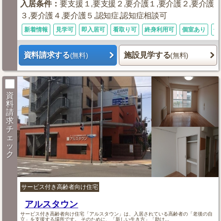
入居条件
：
要支援１,要支援２,要介護１,要介護２,要介護
３,要介護４,要介護５,認知症,認知症相談可
新着情報
見学可
即入居可
看取り可
終身利用可
個室あり
体
資料請求する
施設見学する
(無料)
(無料)
資
料
請
求
チ
ェ
ッ
ク
サービス付き高齢者向け住宅
アルスタウン
サービス付き高齢者向け住宅「アルスタウン」は、入居されている高齢者の「老後の自
立」を支援する場所です。 そのために、「新しい生き方」「助け...