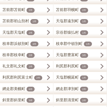
苫前郡苫前町
苫前郡羽幌町
2件
2件
苫前郡初山別村
天塩郡遠別町
1件
1件
天塩郡天塩町
宗谷郡猿払村
2件
1件
枝幸郡浜頓別町
枝幸郡中頓別町
3件
1件
枝幸郡枝幸町
天塩郡豊富町
2件
3件
礼文郡礼文町
利尻郡利尻町
1件
1件
利尻郡利尻富士町
天塩郡幌延町
2件
1件
網走郡美幌町
網走郡津別町
6件
2件
斜里郡斜里町
斜里郡清里町
5件
2件