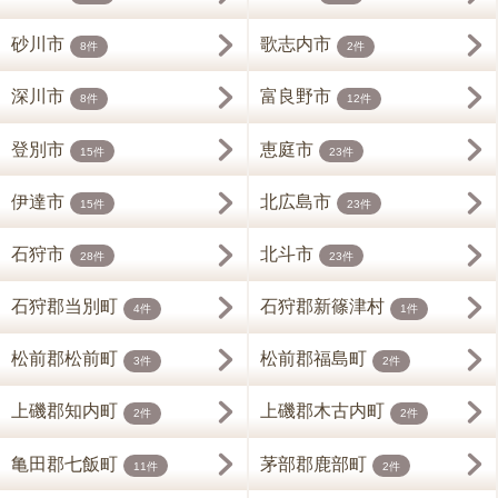
砂川市
歌志内市
8件
2件
深川市
富良野市
8件
12件
登別市
恵庭市
15件
23件
伊達市
北広島市
15件
23件
石狩市
北斗市
28件
23件
石狩郡当別町
石狩郡新篠津村
4件
1件
松前郡松前町
松前郡福島町
3件
2件
上磯郡知内町
上磯郡木古内町
2件
2件
亀田郡七飯町
茅部郡鹿部町
11件
2件