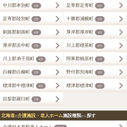
中川郡本別町
足寄郡足寄町
3件
5件
足寄郡陸別町
十勝郡浦幌町
2件
3件
釧路郡釧路町
厚岸郡厚岸町
8件
4件
厚岸郡浜中町
川上郡標茶町
2件
3件
川上郡弟子屈町
阿寒郡鶴居村
4件
1件
白糠郡白糠町
野付郡別海町
2件
5件
標津郡中標津町
標津郡標津町
9件
2件
目梨郡羅臼町
1件
北海道
介護施設・老人ホーム
施設種類
探す
の
から
介護付き有料老人ホーム