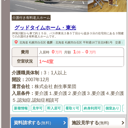
介護付き有料老人ホーム
グッドタイムホーム・東光
JR旭川駅から車で約１５分、バス停東光２条５丁目から徒歩３分の住宅街にある３階建
ての介護付き有料老人ホームです。
北海道
札幌市白石区
住所
：
北海道
札幌市白石区
平和通16丁目北9番1号
交通：【
0
1
0
費用
入居時
万円
月額
.08
～
万円
空室状況
1〜4室
介護職員体制
：
3：1人以上
開設
：
2007年12月
運営会社
：
株式会社 創生事業団
入居条件
：
要介護１,要介護２,要介護３,要介護４,要介護
５,認知症,認知症相談可
新着情報
見学可
即入居可
看取り可
終身利用可
個室あり
体
資料請求する
施設見学する
(無料)
(無料)