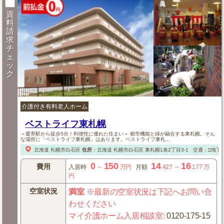
資
料
請
求
チ
ェ
ッ
ク
介護付き有料老人ホーム
ベストライフ東札幌
＜最寄駅から徒歩5分！利便性に優れた住まい＞ 都市機能と緑が融合する東札幌。そん
な場所に「ベストライフ東札幌」はあります。ベストライフ東札...
北海道
札幌市白石区
住所
：
北海道
札幌市白石区
東札幌1条2丁目3-1
交通：□地下
0
150
14
16
費用
入居時
～
万円
月額
.427
～
.177
万
円
空室状況
満室
※最新の空室状況は下記へお問い合
わせください
マイ介護ホーム入居相談室
:
0120-175-15