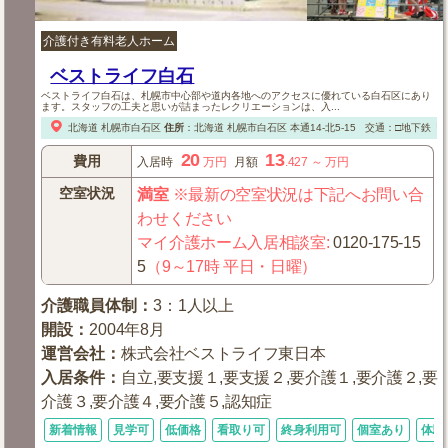
介護付き有料老人ホーム
ベストライフ白石
ベストライフ白石は、札幌市中心部や道内各地へのアクセスに優れている白石区にあり
ます。スタッフの工夫と思いが詰まったレクリエーションは、入...
北海道
札幌市白石区
住所
：
北海道
札幌市白石区
本通14-北5-15
交通：□地下鉄「南
20
13
費用
入居時
万円
月額
.427
～
万円
空室状況
満室
※最新の空室状況は下記へお問い合
わせください
マイ介護ホーム入居相談室
:
0120-175-15
5
（9～17時 平日・日曜）
介護職員体制
：
3：1人以上
開設
：
2004年8月
運営会社
：
株式会社ベストライフ東日本
入居条件
：
自立,要支援１,要支援２,要介護１,要介護２,要
介護３,要介護４,要介護５,認知症
新着情報
見学可
低価格
看取り可
終身利用可
個室あり
体験