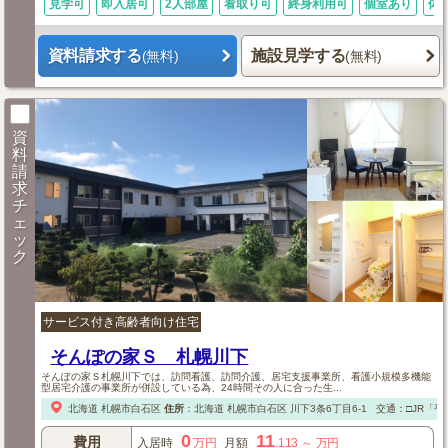
見学可
即入居可
2人部屋
看取り可
終身利用可
個室あり
体
資料請求する
施設見学する
(無料)
(無料)
資
料
請
求
チ
ェ
ッ
ク
サービス付き高齢者向け住宅
そんぽの家Ｓ 札幌川下
そんぽの家Ｓ札幌川下では、訪問看護、訪問介護、居宅支援事業所、看護小規模多機能
型居宅介護の事業所が併設している為、24時間その人に合った生...
北海道
札幌市白石区
住所
：
北海道
札幌市白石区
川下3条6丁目6-1
交通：□JR「平
0
11
費用
入居時
万円
月額
.113
～
万円