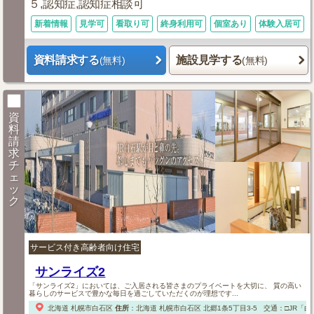
５,認知症,認知症相談可
新着情報
見学可
看取り可
終身利用可
個室あり
体験入居可
資料請求する
施設見学する
(無料)
(無料)
資
料
請
求
チ
ェ
ッ
ク
サービス付き高齢者向け住宅
サンライズ2
「サンライズ2」においては、ご入居される皆さまのプライベートを大切に、 質の高い
暮らしのサービスで豊かな毎日を過ごしていただくのが理想です...
北海道
札幌市白石区
住所
：
北海道
札幌市白石区
北郷1条5丁目3-5
交通：□JR「