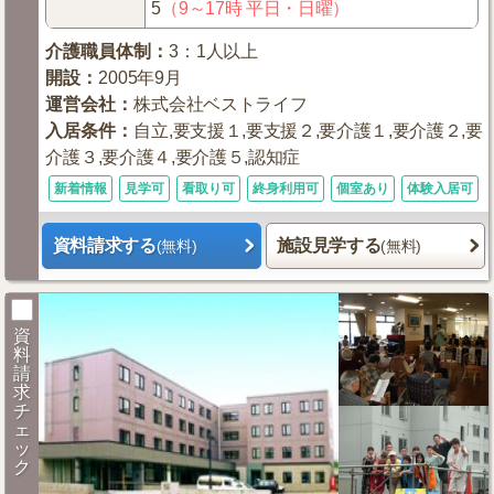
5
（9～17時 平日・日曜）
介護職員体制
：
3：1人以上
開設
：
2005年9月
運営会社
：
株式会社ベストライフ
入居条件
：
自立,要支援１,要支援２,要介護１,要介護２,要
介護３,要介護４,要介護５,認知症
新着情報
見学可
看取り可
終身利用可
個室あり
体験入居可
資料請求する
施設見学する
(無料)
(無料)
資
料
請
求
チ
ェ
ッ
ク