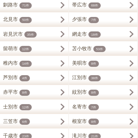
釧路市
帯広市
71件
68件
北見市
夕張市
50件
7件
岩見沢市
網走市
35件
18件
留萌市
苫小牧市
12件
53件
稚内市
美唄市
14件
8件
芦別市
江別市
4件
38件
赤平市
紋別市
8件
8件
士別市
名寄市
12件
7件
三笠市
根室市
6件
8件
千歳市
滝川市
23件
21件