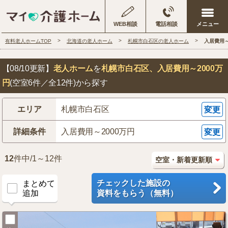
WEB相談
電話相談
有料老人ホームTOP
北海道の老人ホーム
札幌市白石区の老人ホーム
入居費用～
【08/10更新】
老人ホーム
を
札幌市白石区
、入居費用～2000万
円
(空室6件／全12件)から探す
エリア
札幌市白石区
変更
詳細条件
入居費用～2000万円
変更
12
件中/1～12件
チェックした施設の
まとめて
追加
資料をもらう（無料）