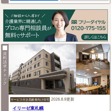
資
料
請
求
チ
ェ
ッ
ク
2026.8.9更新
サービス付き高齢者向け住宅
イリーゼ東札幌