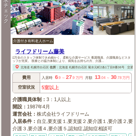
求
チ
ェ
ッ
ク
介護付き有料老人ホーム
ライフドリーム藤美
□万全のスタッフ体制できめ細かく、柔軟な介護サービス 看護職員、介護職員などスタ
ッフが充実。 医療との協力体制により、病気をお持ちの方、介護...
北海道
札幌市白石区
住所
：
北海道
札幌市白石区
菊水元町2条1丁目8番36号
交通：
6
27
13
30
費用
入居時
.9
～
.9
万円
月額
.04
～
.78
万円
空室状況
5室以上
介護職員体制
：
3：1人以上
開設
：
1987年4月
運営会社
：
株式会社ライフドリーム
入居条件
：
自立,要支援１,要支援２,要介護１,要介護２,要
介護３,要介護４,要介護５,認知症,認知症相談可