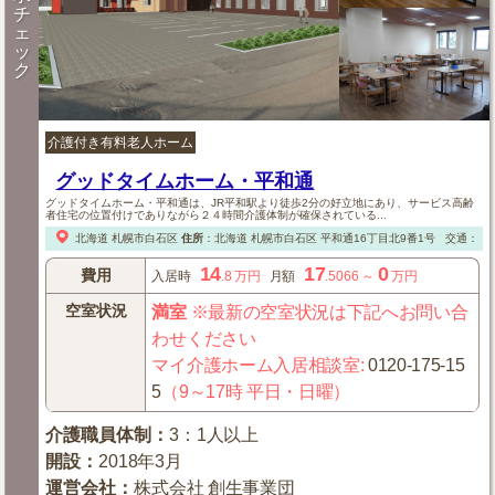
チ
ェ
ッ
ク
介護付き有料老人ホーム
グッドタイムホーム・平和通
グッドタイムホーム・平和通は、JR平和駅より徒歩2分の好立地にあり、サービス高齢
者住宅の位置付けでありながら２４時間介護体制が確保されている...
北海道
札幌市白石区
住所
：
北海道
札幌市白石区
平和通16丁目北9番1号
交通：【
14
17
0
費用
入居時
.8
万円
月額
.5066
～
万円
空室状況
満室
※最新の空室状況は下記へお問い合
わせください
マイ介護ホーム入居相談室
:
0120-175-15
5
（9～17時 平日・日曜）
介護職員体制
：
3：1人以上
開設
：
2018年3月
運営会社
：
株式会社 創生事業団