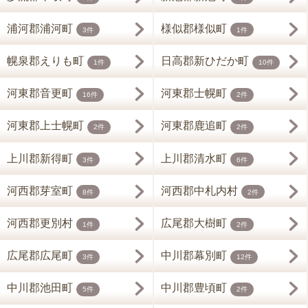
浦河郡浦河町
様似郡様似町
3件
1件
幌泉郡えりも町
日高郡新ひだか町
1件
10件
河東郡音更町
河東郡士幌町
16件
2件
河東郡上士幌町
河東郡鹿追町
2件
2件
上川郡新得町
上川郡清水町
3件
6件
河西郡芽室町
河西郡中札内村
8件
2件
河西郡更別村
広尾郡大樹町
1件
2件
広尾郡広尾町
中川郡幕別町
3件
12件
中川郡池田町
中川郡豊頃町
5件
2件