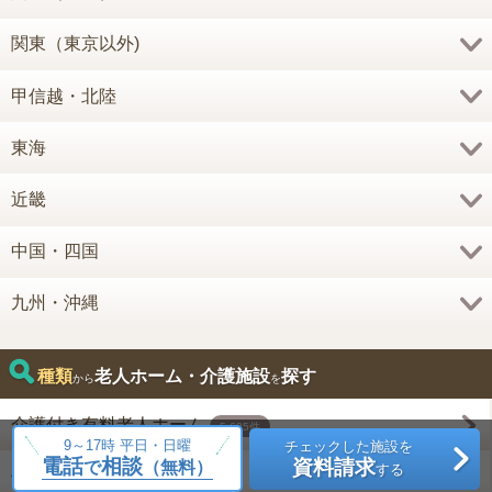
関東（東京以外)
甲信越・北陸
東海
近畿
中国・四国
九州・沖縄
種類
老人ホーム・介護施設
探す
から
を
介護付き有料老人ホーム
5,635件
9～17時 平日・日曜
チェックした施設を
電話
相談
資料請求
で
（無料）
する
住宅型有料老人ホーム
894件