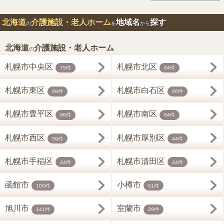
北海道
介護施設・老人ホーム
地域名
探す
の
を
から
北海道
介護施設・老人ホーム
の
札幌市中央区
札幌市北区
75件
84件
札幌市東区
札幌市白石区
68件
66件
札幌市豊平区
札幌市南区
66件
64件
札幌市西区
札幌市厚別区
59件
44件
札幌市手稲区
札幌市清田区
44件
44件
函館市
小樽市
100件
61件
旭川市
室蘭市
141件
29件