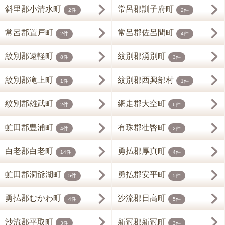
斜里郡小清水町
常呂郡訓子府町
2件
2件
常呂郡置戸町
常呂郡佐呂間町
2件
4件
紋別郡遠軽町
紋別郡湧別町
8件
3件
紋別郡滝上町
紋別郡西興部村
1件
1件
紋別郡雄武町
網走郡大空町
2件
6件
虻田郡豊浦町
有珠郡壮瞥町
4件
2件
白老郡白老町
勇払郡厚真町
14件
4件
虻田郡洞爺湖町
勇払郡安平町
5件
5件
勇払郡むかわ町
沙流郡日高町
4件
5件
沙流郡平取町
新冠郡新冠町
3件
3件