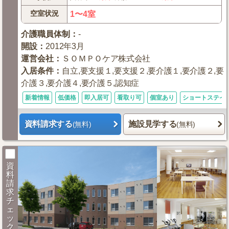
空室状況
1〜4室
介護職員体制
：
-
開設
：
2012年3月
運営会社
：
ＳＯＭＰＯケア株式会社
入居条件
：
自立,要支援１,要支援２,要介護１,要介護２,要
介護３,要介護４,要介護５,認知症
新着情報
低価格
即入居可
看取り可
個室あり
ショートステイ
資料請求する
施設見学する
(無料)
(無料)
資
料
請
求
チ
ェ
ッ
ク