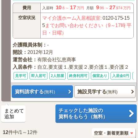
10
17
9
27
費用
入居時
.6
～
万円
月額
.96
～
.974
万円
空室状況
マイ介護ホーム入居相談室
:
0120-175-15
5
までお問い合わせください（9～17時 平
日・日曜）
介護職員体制
：
-
開設
：
2012年12月
運営会社
：
有限会社弘恵商事
入居条件
：
自立,要支援１,要支援２,要介護１,要介護２
見学可
即入居可
2人部屋
終身利用可
個室あり
入居金0円
病
資料請求する
施設見学する
(無料)
(無料)
チェックした施設の
まとめて
追加
資料をもらう（無料）
12
件中/1～12件