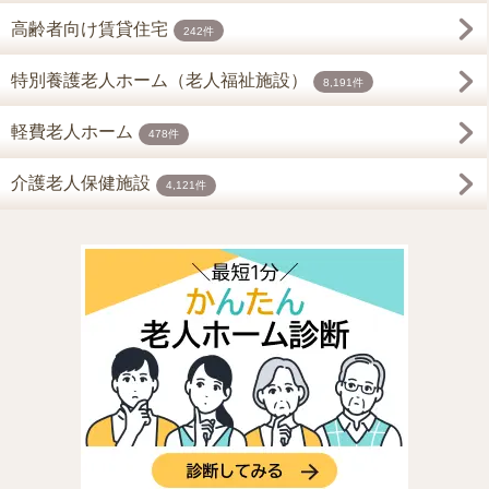
高齢者向け賃貸住宅
242件
特別養護老人ホーム（老人福祉施設）
8,191件
軽費老人ホーム
478件
介護老人保健施設
4,121件