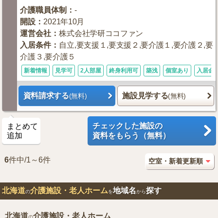
介護職員体制
：
-
開設
：
2021年10月
運営会社
：
株式会社学研ココファン
入居条件
：
自立,要支援１,要支援２,要介護１,要介護２,要
介護３,要介護５
新着情報
見学可
2人部屋
終身利用可
築浅
個室あり
入居金0
資料請求する
施設見学する
(無料)
(無料)
チェックした施設の
まとめて
追加
資料をもらう（無料）
6
件中/1～6件
北海道
介護施設・老人ホーム
地域名
探す
の
を
から
北海道
介護施設・老人ホーム
の