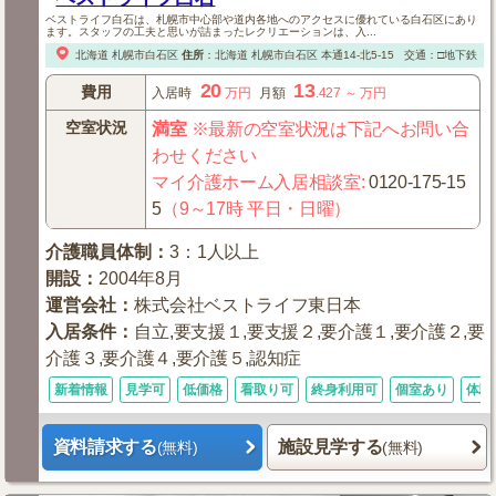
ベストライフ白石は、札幌市中心部や道内各地へのアクセスに優れている白石区にあり
ます。スタッフの工夫と思いが詰まったレクリエーションは、入...
北海道
札幌市白石区
住所
：
北海道
札幌市白石区
本通14-北5-15
交通：□地下鉄「南
20
13
費用
入居時
万円
月額
.427
～
万円
空室状況
満室
※最新の空室状況は下記へお問い合
わせください
マイ介護ホーム入居相談室
:
0120-175-15
5
（9～17時 平日・日曜）
介護職員体制
：
3：1人以上
開設
：
2004年8月
運営会社
：
株式会社ベストライフ東日本
入居条件
：
自立,要支援１,要支援２,要介護１,要介護２,要
介護３,要介護４,要介護５,認知症
新着情報
見学可
低価格
看取り可
終身利用可
個室あり
体験
資料請求する
施設見学する
(無料)
(無料)