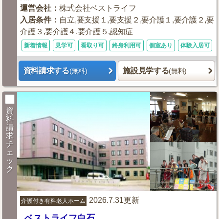
運営会社
：
株式会社ベストライフ
入居条件
：
自立,要支援１,要支援２,要介護１,要介護２,要
介護３,要介護４,要介護５,認知症
新着情報
見学可
看取り可
終身利用可
個室あり
体験入居可
資料請求する
施設見学する
(無料)
(無料)
資
料
請
求
チ
ェ
ッ
ク
2026.7.31更新
介護付き有料老人ホーム
ベストライフ白石