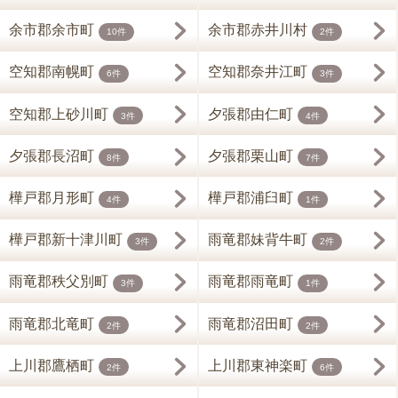
余市郡余市町
余市郡赤井川村
10件
2件
空知郡南幌町
空知郡奈井江町
6件
3件
空知郡上砂川町
夕張郡由仁町
3件
4件
夕張郡長沼町
夕張郡栗山町
8件
7件
樺戸郡月形町
樺戸郡浦臼町
4件
1件
樺戸郡新十津川町
雨竜郡妹背牛町
3件
2件
雨竜郡秩父別町
雨竜郡雨竜町
3件
1件
雨竜郡北竜町
雨竜郡沼田町
2件
2件
上川郡鷹栖町
上川郡東神楽町
2件
6件