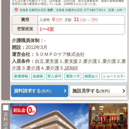
そんぽの家Ｓ札幌川下では、訪問看護、訪問介護、居宅支援事業所、看護小規模多機能
型居宅介護の事業所が併設している為、24時間その人に合った生...
北海道
札幌市白石区
住所
：
北海道
札幌市白石区
川下3条6丁目6-1
交通：□JR「平
0
11
費用
入居時
万円
月額
.113
～
万円
空室状況
1〜4室
介護職員体制
：
-
開設
：
2012年3月
運営会社
：
ＳＯＭＰＯケア株式会社
入居条件
：
自立,要支援１,要支援２,要介護１,要介護２,要
介護３,要介護４,要介護５,認知症
新着情報
低価格
即入居可
看取り可
個室あり
ショートステイ
資料請求する
施設見学する
(無料)
(無料)
資
料
請