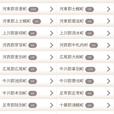
河東郡音更町
河東郡士幌町
16件
2件
河東郡上士幌町
河東郡鹿追町
2件
2件
上川郡新得町
上川郡清水町
3件
6件
河西郡芽室町
河西郡中札内村
8件
2件
河西郡更別村
広尾郡大樹町
1件
2件
広尾郡広尾町
中川郡幕別町
3件
12件
中川郡池田町
中川郡豊頃町
5件
2件
中川郡本別町
足寄郡足寄町
3件
5件
足寄郡陸別町
十勝郡浦幌町
2件
3件