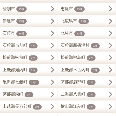
登別市
恵庭市
15件
23件
伊達市
北広島市
15件
23件
石狩市
北斗市
28件
23件
石狩郡当別町
石狩郡新篠津村
4件
1件
松前郡松前町
松前郡福島町
3件
2件
上磯郡知内町
上磯郡木古内町
2件
2件
亀田郡七飯町
茅部郡鹿部町
11件
2件
茅部郡森町
二海郡八雲町
7件
7件
山越郡長万部町
檜山郡江差町
2件
4件