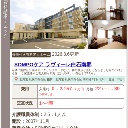
資
料
請
求
チ
ェ
ッ
ク
2026.8.6更新
介護付き有料老人ホーム
SOMPOケア ラヴィーレ白石南郷
近隣に南郷丘公園やサイクリングロードなど、朝の散歩が楽しくなるような緑の小径が
点在。 ご家族様やご友人様も気軽に訪れやすい、都心まで14分と...
北海道
札幌市白石区
住所
：
北海道
札幌市白石区
南郷通3丁目北2-1
交通：□地下鉄
0
2,157
22
80
費用
入居時
～
.84
万円
月額
.1352
～
.
2404
万円
空室状況
1〜4室
介護職員体制
：
2.5：1人以上
開設
：
2007年11月