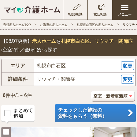
WEB相談
電話相談
有料老人ホームTOP
北海道の老人ホーム
札幌市白石区の老人ホーム
リウマチ
【08/07更新】
老人ホーム
を
札幌市白石区
、リウマチ・関節症
(空室2件／全6件)から探す
エリア
札幌市白石区
変更
詳細条件
リウマチ・関節症
変更
6
件中/1～6件
チェックした施設の
まとめて
追加
資料をもらう（無料）