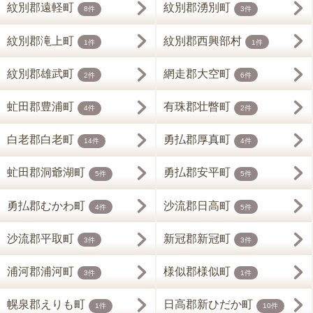
紋別郡遠軽町
紋別郡湧別町
8件
3件
紋別郡滝上町
紋別郡西興部村
1件
1件
紋別郡雄武町
網走郡大空町
2件
6件
虻田郡豊浦町
有珠郡壮瞥町
4件
2件
白老郡白老町
勇払郡厚真町
14件
4件
虻田郡洞爺湖町
勇払郡安平町
5件
5件
勇払郡むかわ町
沙流郡日高町
4件
5件
沙流郡平取町
新冠郡新冠町
3件
3件
浦河郡浦河町
様似郡様似町
3件
1件
幌泉郡えりも町
日高郡新ひだか町
1件
10件