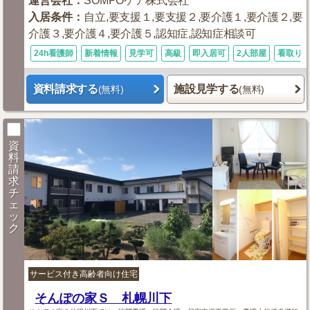
運営会社
：
SOMPOケア株式会社
入居条件
：
自立,要支援１,要支援２,要介護１,要介護２,要
介護３,要介護４,要介護５,認知症,認知症相談可
24h看護師
新着情報
見学可
高級
即入居可
2人部屋
看取り
資料請求する
施設見学する
(無料)
(無料)
資
料
請
求
チ
ェ
ッ
ク
サービス付き高齢者向け住宅
そんぽの家Ｓ 札幌川下