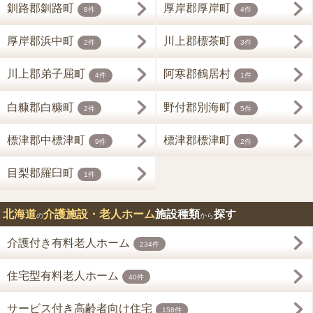
釧路郡釧路町
厚岸郡厚岸町
8件
4件
厚岸郡浜中町
川上郡標茶町
2件
3件
川上郡弟子屈町
阿寒郡鶴居村
4件
1件
白糠郡白糠町
野付郡別海町
2件
5件
標津郡中標津町
標津郡標津町
9件
2件
目梨郡羅臼町
1件
北海道
介護施設・老人ホーム
施設種類
探す
の
から
介護付き有料老人ホーム
234件
住宅型有料老人ホーム
40件
サービス付き高齢者向け住宅
158件