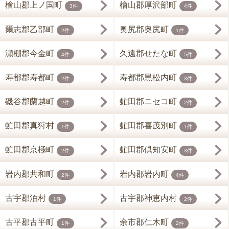
檜山郡上ノ国町
檜山郡厚沢部町
3件
4件
爾志郡乙部町
奥尻郡奥尻町
2件
1件
瀬棚郡今金町
久遠郡せたな町
4件
5件
寿都郡寿都町
寿都郡黒松内町
2件
3件
磯谷郡蘭越町
虻田郡ニセコ町
2件
2件
虻田郡真狩村
虻田郡喜茂別町
1件
1件
虻田郡京極町
虻田郡倶知安町
2件
3件
岩内郡共和町
岩内郡岩内町
2件
4件
古宇郡泊村
古宇郡神恵内村
1件
2件
古平郡古平町
余市郡仁木町
1件
2件