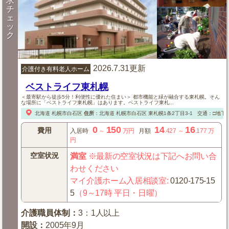
求
チ
ェ
ッ
ク
2026.7.31更新
介護付き有料老人ホーム
ベストライフ東札幌
＜最寄駅から徒歩5分！利便性に優れた住まい＞ 都市機能と緑が融合する東札幌。そん
な場所に「ベストライフ東札幌」はあります。ベストライフ東札...
北海道
札幌市白石区
住所
：
北海道
札幌市白石区
東札幌1条2丁目3-1
交通：□地下
0
150
14
16
費用
入居時
～
万円
月額
.427
～
.177
万
円
空室状況
満室
※最新の空室状況は下記へお問い合
わせください
マイ介護ホーム入居相談室
:
0120-175-15
5
（9～17時 平日・日曜）
介護職員体制
：
3：1人以上
開設
：
2005年9月