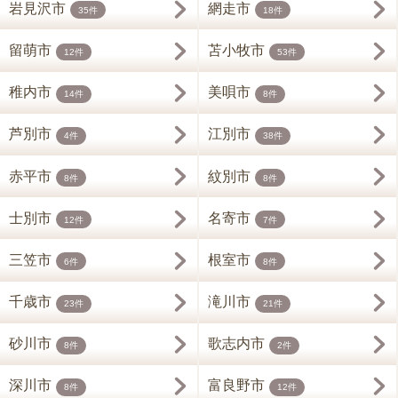
岩見沢市
網走市
35件
18件
留萌市
苫小牧市
12件
53件
稚内市
美唄市
14件
8件
芦別市
江別市
4件
38件
赤平市
紋別市
8件
8件
士別市
名寄市
12件
7件
三笠市
根室市
6件
8件
千歳市
滝川市
23件
21件
砂川市
歌志内市
8件
2件
深川市
富良野市
8件
12件