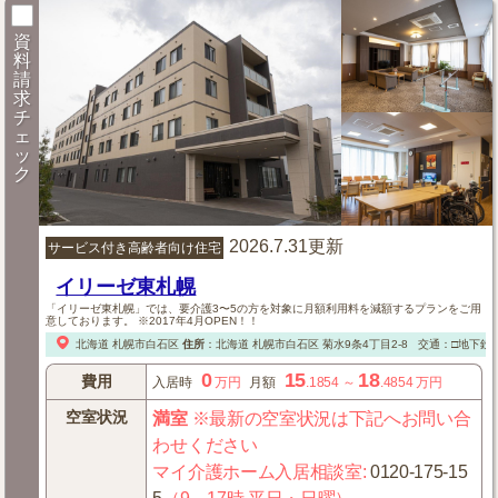
資
料
請
求
チ
ェ
ッ
ク
2026.7.31更新
サービス付き高齢者向け住宅
イリーゼ東札幌
「イリーゼ東札幌」では、要介護3〜5の方を対象に月額利用料を減額するプランをご用
意しております。 ※2017年4月OPEN！！
北海道
札幌市白石区
住所
：
北海道
札幌市白石区
菊水9条4丁目2-8
交通：□地下鉄「
0
15
18
費用
入居時
万円
月額
.1854
～
.4854
万円
空室状況
満室
※最新の空室状況は下記へお問い合
わせください
マイ介護ホーム入居相談室
:
0120-175-15