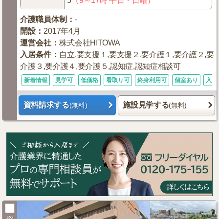
5
（9～17時 平日・日曜）
介護職員体制
：
-
開設
：
2017年4月
運営会社
：
株式会社HITOWA
入居条件
：
自立,要支援１,要支援２,要介護１,要介護２,要
介護３,要介護４,要介護５,認知症,認知症相談可
新着情報
見学可
低価格
看取り可
終身利用可
個室あり
入居
資料請求する
施設見学する
(無料)
(無料)