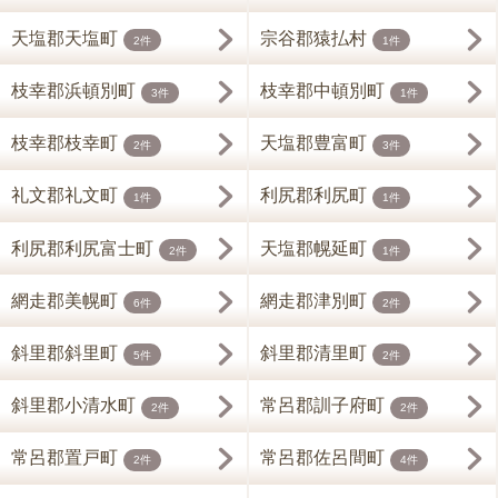
天塩郡天塩町
宗谷郡猿払村
2件
1件
枝幸郡浜頓別町
枝幸郡中頓別町
3件
1件
枝幸郡枝幸町
天塩郡豊富町
2件
3件
礼文郡礼文町
利尻郡利尻町
1件
1件
利尻郡利尻富士町
天塩郡幌延町
2件
1件
網走郡美幌町
網走郡津別町
6件
2件
斜里郡斜里町
斜里郡清里町
5件
2件
斜里郡小清水町
常呂郡訓子府町
2件
2件
常呂郡置戸町
常呂郡佐呂間町
2件
4件