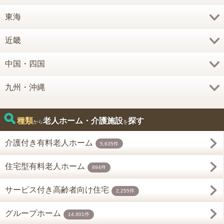
東海
近畿
中国・四国
九州・沖縄
種類
老人ホーム・介護施設
探す
から
を
介護付き有料老人ホーム
5,635件
住宅型有料老人ホーム
894件
サービス付き高齢者向け住宅
2,255件
グループホーム
14,901件