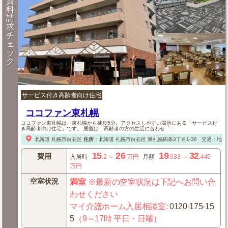
資
料
請
求
チ
ェ
ッ
ク
サービス付き高齢者向け住宅
ココファン東札幌
ココファン東札幌は、東札幌から徒歩5分。アクセスしやすい場所にある「サービス付
き高齢者向け住宅」です。 居室は、高齢者の方の生活に合わせ「...
北海道
札幌市白石区
住所
：
北海道
札幌市白石区
東札幌四条3丁目1-36
交通：地下
15
26
19
32
費用
入居時
.2
～
万円
月額
.933
～
.445
万円
空室状況
満室
※最新の空室状況は下記へお問い合
わせください
マイ介護ホーム入居相談室
:
0120-175-15
5
（9～17時 平日・日曜）