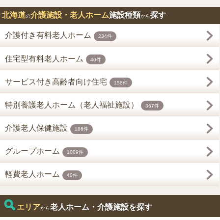
北海道
介護施設・老人ホーム
施設種類
探す
の
から
介護付き有料老人ホーム
234件
住宅型有料老人ホーム
40件
サービス付き高齢者向け住宅
158件
特別養護老人ホーム（老人福祉施設）
367件
介護老人保健施設
186件
グループホーム
1009件
軽費老人ホーム
40件
エリア
老人ホーム・介護施設を探す
から