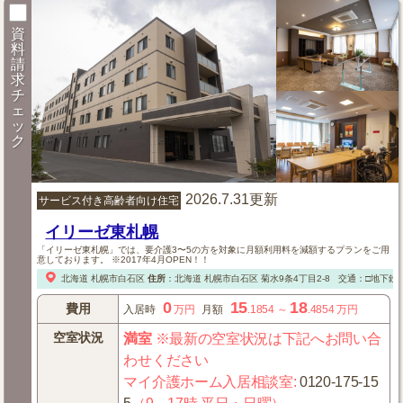
資
料
請
求
チ
ェ
ッ
ク
2026.7.31更新
サービス付き高齢者向け住宅
イリーゼ東札幌
「イリーゼ東札幌」では、要介護3〜5の方を対象に月額利用料を減額するプランをご用
意しております。 ※2017年4月OPEN！！
北海道
札幌市白石区
住所
：
北海道
札幌市白石区
菊水9条4丁目2-8
交通：□地下鉄「
0
15
18
費用
入居時
万円
月額
.1854
～
.4854
万円
空室状況
満室
※最新の空室状況は下記へお問い合
わせください
マイ介護ホーム入居相談室
:
0120-175-15