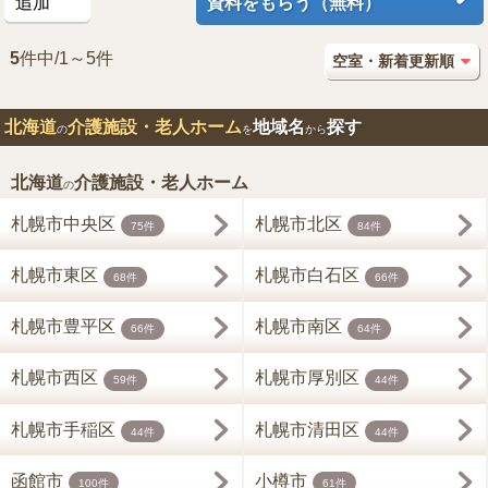
追加
資料をもらう（無料）
5
件中/1～5件
北海道
介護施設・老人ホーム
地域名
探す
の
を
から
北海道
介護施設・老人ホーム
の
札幌市中央区
札幌市北区
75件
84件
札幌市東区
札幌市白石区
68件
66件
札幌市豊平区
札幌市南区
66件
64件
札幌市西区
札幌市厚別区
59件
44件
札幌市手稲区
札幌市清田区
44件
44件
函館市
小樽市
100件
61件