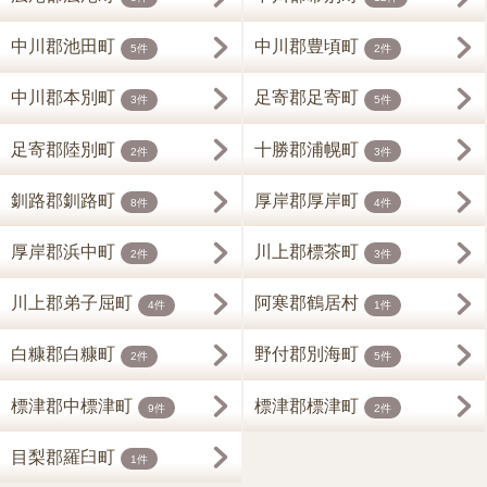
中川郡池田町
中川郡豊頃町
5件
2件
中川郡本別町
足寄郡足寄町
3件
5件
足寄郡陸別町
十勝郡浦幌町
2件
3件
釧路郡釧路町
厚岸郡厚岸町
8件
4件
厚岸郡浜中町
川上郡標茶町
2件
3件
川上郡弟子屈町
阿寒郡鶴居村
4件
1件
白糠郡白糠町
野付郡別海町
2件
5件
標津郡中標津町
標津郡標津町
9件
2件
目梨郡羅臼町
1件