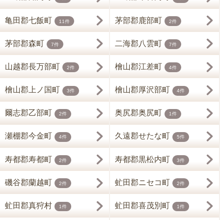
亀田郡七飯町
茅部郡鹿部町
11件
2件
茅部郡森町
二海郡八雲町
7件
7件
山越郡長万部町
檜山郡江差町
2件
4件
檜山郡上ノ国町
檜山郡厚沢部町
3件
4件
爾志郡乙部町
奥尻郡奥尻町
2件
1件
瀬棚郡今金町
久遠郡せたな町
4件
5件
寿都郡寿都町
寿都郡黒松内町
2件
3件
磯谷郡蘭越町
虻田郡ニセコ町
2件
2件
虻田郡真狩村
虻田郡喜茂別町
1件
1件