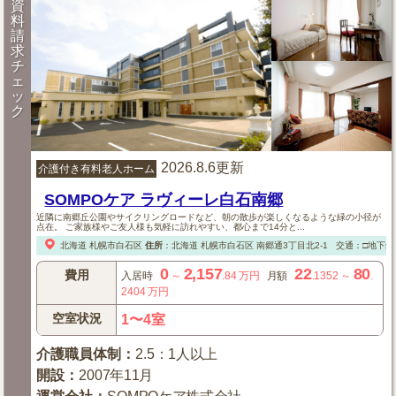
資
料
請
求
チ
ェ
ッ
ク
2026.8.6更新
介護付き有料老人ホーム
SOMPOケア ラヴィーレ白石南郷
近隣に南郷丘公園やサイクリングロードなど、朝の散歩が楽しくなるような緑の小径が
点在。 ご家族様やご友人様も気軽に訪れやすい、都心まで14分と...
北海道
札幌市白石区
住所
：
北海道
札幌市白石区
南郷通3丁目北2-1
交通：□地下鉄
0
2,157
22
80
費用
入居時
～
.84
万円
月額
.1352
～
.
2404
万円
空室状況
1〜4室
介護職員体制
：
2.5：1人以上
開設
：
2007年11月