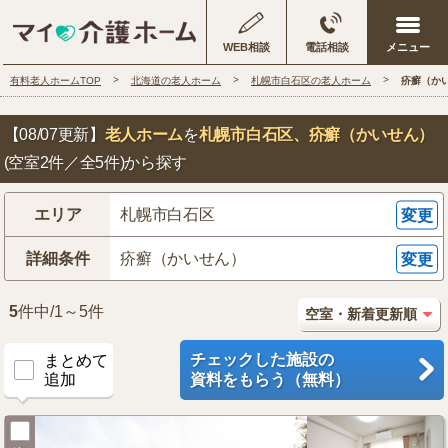
WEB相談
電話相談
有料老人ホームTOP
北海道の老人ホーム
札幌市白石区の老人ホーム
疥癬（か
【08/07更新】
老人ホーム
を
札幌市白石区
、疥癬（かいせん）
(空室2件／全5件)から探す
エリア
札幌市白石区
変更
詳細条件
疥癬（かいせん）
変更
5
件中/1～5件
チェックした施設の
まとめて
追加
資料をもらう（無料）