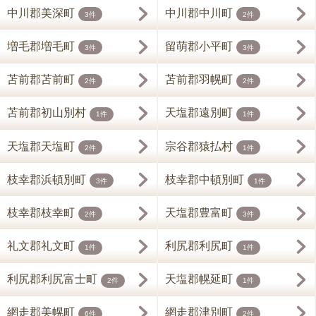
中川郡美深町
中川郡中川町
3件
2件
増毛郡増毛町
留萌郡小平町
3件
3件
苫前郡苫前町
苫前郡羽幌町
2件
2件
苫前郡初山別村
天塩郡遠別町
1件
1件
天塩郡天塩町
宗谷郡猿払村
2件
1件
枝幸郡浜頓別町
枝幸郡中頓別町
3件
1件
枝幸郡枝幸町
天塩郡豊富町
2件
3件
礼文郡礼文町
利尻郡利尻町
1件
1件
利尻郡利尻富士町
天塩郡幌延町
2件
1件
網走郡美幌町
網走郡津別町
6件
2件