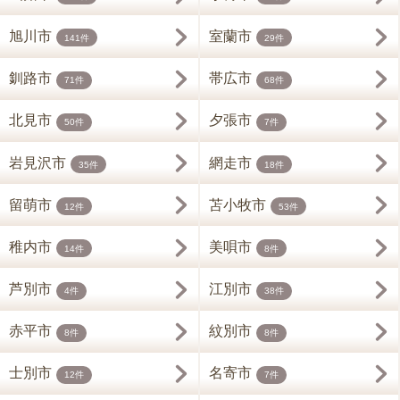
旭川市
室蘭市
141件
29件
釧路市
帯広市
71件
68件
北見市
夕張市
50件
7件
岩見沢市
網走市
35件
18件
留萌市
苫小牧市
12件
53件
稚内市
美唄市
14件
8件
芦別市
江別市
4件
38件
赤平市
紋別市
8件
8件
士別市
名寄市
12件
7件