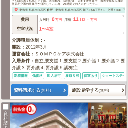
そんぽの家Ｓ札幌川下では、訪問看護、訪問介護、居宅支援事業所、看護小規模多機能
型居宅介護の事業所が併設している為、24時間その人に合った生...
北海道
札幌市白石区
住所
：
北海道
札幌市白石区
川下3条6丁目6-1
交通：□JR「平
0
11
費用
入居時
万円
月額
.113
～
万円
空室状況
1〜4室
介護職員体制
：
-
開設
：
2012年3月
運営会社
：
ＳＯＭＰＯケア株式会社
入居条件
：
自立,要支援１,要支援２,要介護１,要介護２,要
介護３,要介護４,要介護５,認知症
新着情報
低価格
即入居可
看取り可
個室あり
ショートステイ
資料請求する
施設見学する
(無料)
(無料)
資
料
請