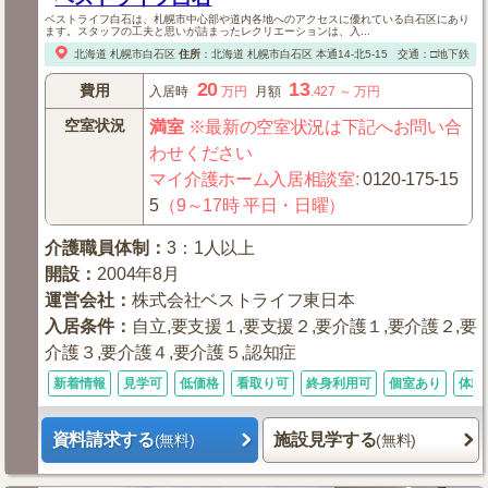
ベストライフ白石は、札幌市中心部や道内各地へのアクセスに優れている白石区にあり
ます。スタッフの工夫と思いが詰まったレクリエーションは、入...
北海道
札幌市白石区
住所
：
北海道
札幌市白石区
本通14-北5-15
交通：□地下鉄「南
20
13
費用
入居時
万円
月額
.427
～
万円
空室状況
満室
※最新の空室状況は下記へお問い合
わせください
マイ介護ホーム入居相談室
:
0120-175-15
5
（9～17時 平日・日曜）
介護職員体制
：
3：1人以上
開設
：
2004年8月
運営会社
：
株式会社ベストライフ東日本
入居条件
：
自立,要支援１,要支援２,要介護１,要介護２,要
介護３,要介護４,要介護５,認知症
新着情報
見学可
低価格
看取り可
終身利用可
個室あり
体験
資料請求する
施設見学する
(無料)
(無料)