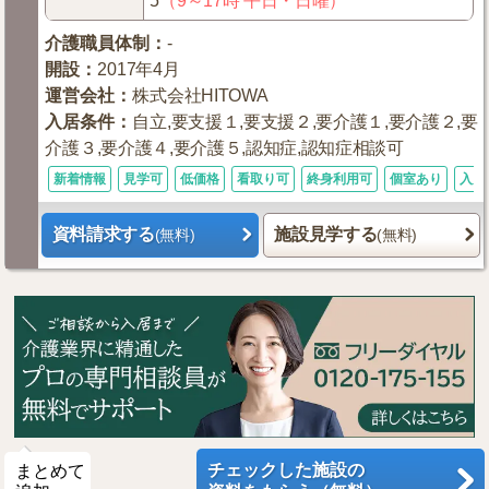
5
（9～17時 平日・日曜）
介護職員体制
：
-
開設
：
2017年4月
運営会社
：
株式会社HITOWA
入居条件
：
自立,要支援１,要支援２,要介護１,要介護２,要
介護３,要介護４,要介護５,認知症,認知症相談可
新着情報
見学可
低価格
看取り可
終身利用可
個室あり
入居
資料請求する
施設見学する
(無料)
(無料)
チェックした施設の
まとめて