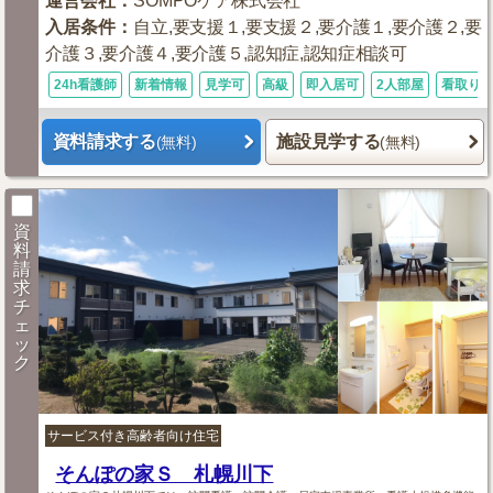
運営会社
：
SOMPOケア株式会社
入居条件
：
自立,要支援１,要支援２,要介護１,要介護２,要
介護３,要介護４,要介護５,認知症,認知症相談可
24h看護師
新着情報
見学可
高級
即入居可
2人部屋
看取り
資料請求する
施設見学する
(無料)
(無料)
資
料
請
求
チ
ェ
ッ
ク
サービス付き高齢者向け住宅
そんぽの家Ｓ 札幌川下