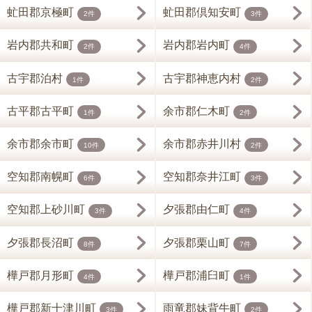
虻田郡京極町
虻田郡倶知安町
2件
3件
岩内郡共和町
岩内郡岩内町
2件
4件
古宇郡泊村
古宇郡神恵内村
1件
2件
古平郡古平町
余市郡仁木町
1件
2件
余市郡余市町
余市郡赤井川村
10件
2件
空知郡南幌町
空知郡奈井江町
6件
3件
空知郡上砂川町
夕張郡由仁町
3件
4件
夕張郡長沼町
夕張郡栗山町
8件
7件
樺戸郡月形町
樺戸郡浦臼町
4件
1件
樺戸郡新十津川町
雨竜郡妹背牛町
3件
2件