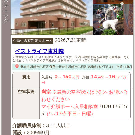
求
チ
ェ
ッ
ク
2026.7.31更新
介護付き有料老人ホーム
ベストライフ東札幌
＜最寄駅から徒歩5分！利便性に優れた住まい＞ 都市機能と緑が融合する東札幌。そん
な場所に「ベストライフ東札幌」はあります。ベストライフ東札...
北海道
札幌市白石区
住所
：
北海道
札幌市白石区
東札幌1条2丁目3-1
交通：□地下
0
150
14
16
費用
入居時
～
万円
月額
.427
～
.177
万
円
空室状況
満室
※最新の空室状況は下記へお問い合
わせください
マイ介護ホーム入居相談室
:
0120-175-15
5
（9～17時 平日・日曜）
介護職員体制
：
3：1人以上
開設
：
2005年9月