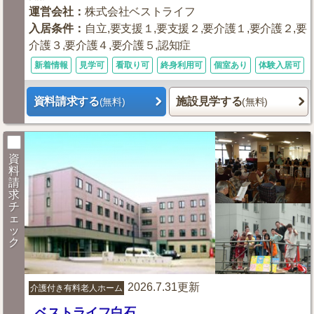
運営会社
：
株式会社ベストライフ
入居条件
：
自立,要支援１,要支援２,要介護１,要介護２,要
介護３,要介護４,要介護５,認知症
新着情報
見学可
看取り可
終身利用可
個室あり
体験入居可
資料請求する
施設見学する
(無料)
(無料)
資
料
請
求
チ
ェ
ッ
ク
2026.7.31更新
介護付き有料老人ホーム
ベストライフ白石