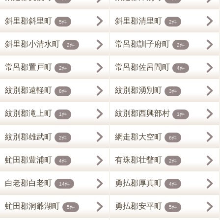
斜里郡斜里町
斜里郡清里町
5件
2件
斜里郡小清水町
常呂郡訓子府町
2件
2件
常呂郡置戸町
常呂郡佐呂間町
2件
4件
紋別郡遠軽町
紋別郡湧別町
8件
3件
紋別郡滝上町
紋別郡西興部村
1件
1件
紋別郡雄武町
網走郡大空町
2件
6件
虻田郡豊浦町
有珠郡壮瞥町
4件
2件
白老郡白老町
勇払郡厚真町
14件
4件
虻田郡洞爺湖町
勇払郡安平町
5件
5件