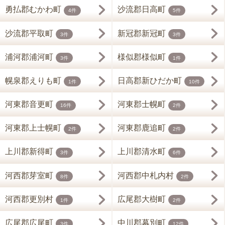
勇払郡むかわ町
沙流郡日高町
4件
5件
沙流郡平取町
新冠郡新冠町
3件
3件
浦河郡浦河町
様似郡様似町
3件
1件
幌泉郡えりも町
日高郡新ひだか町
1件
10件
河東郡音更町
河東郡士幌町
16件
2件
河東郡上士幌町
河東郡鹿追町
2件
2件
上川郡新得町
上川郡清水町
3件
6件
河西郡芽室町
河西郡中札内村
8件
2件
河西郡更別村
広尾郡大樹町
1件
2件
広尾郡広尾町
中川郡幕別町
3件
12件