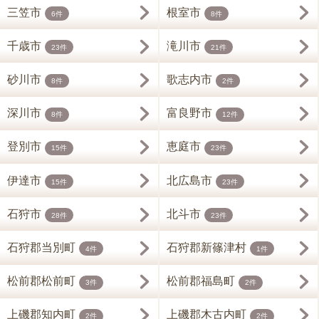
三笠市
根室市
6件
8件
千歳市
滝川市
23件
21件
砂川市
歌志内市
8件
2件
深川市
富良野市
8件
12件
登別市
恵庭市
15件
23件
伊達市
北広島市
15件
23件
石狩市
北斗市
28件
23件
石狩郡当別町
石狩郡新篠津村
4件
1件
松前郡松前町
松前郡福島町
3件
2件
上磯郡知内町
上磯郡木古内町
2件
2件