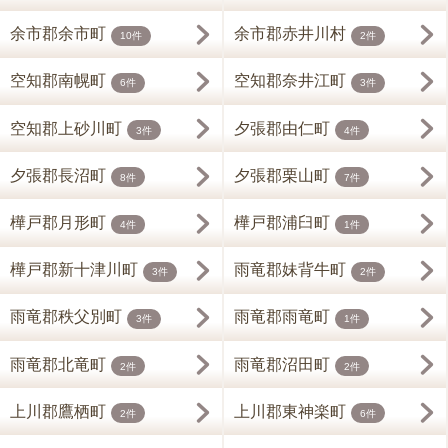
余市郡余市町
余市郡赤井川村
10件
2件
空知郡南幌町
空知郡奈井江町
6件
3件
空知郡上砂川町
夕張郡由仁町
3件
4件
夕張郡長沼町
夕張郡栗山町
8件
7件
樺戸郡月形町
樺戸郡浦臼町
4件
1件
樺戸郡新十津川町
雨竜郡妹背牛町
3件
2件
雨竜郡秩父別町
雨竜郡雨竜町
3件
1件
雨竜郡北竜町
雨竜郡沼田町
2件
2件
上川郡鷹栖町
上川郡東神楽町
2件
6件