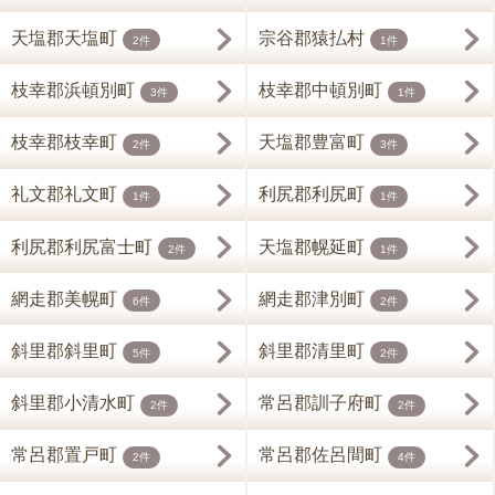
天塩郡天塩町
宗谷郡猿払村
2件
1件
枝幸郡浜頓別町
枝幸郡中頓別町
3件
1件
枝幸郡枝幸町
天塩郡豊富町
2件
3件
礼文郡礼文町
利尻郡利尻町
1件
1件
利尻郡利尻富士町
天塩郡幌延町
2件
1件
網走郡美幌町
網走郡津別町
6件
2件
斜里郡斜里町
斜里郡清里町
5件
2件
斜里郡小清水町
常呂郡訓子府町
2件
2件
常呂郡置戸町
常呂郡佐呂間町
2件
4件