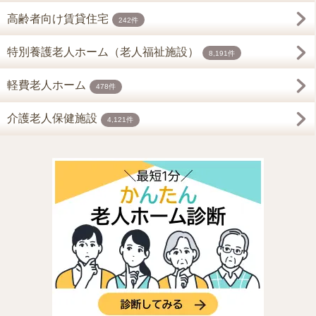
高齢者向け賃貸住宅
242件
特別養護老人ホーム（老人福祉施設）
8,191件
軽費老人ホーム
478件
介護老人保健施設
4,121件