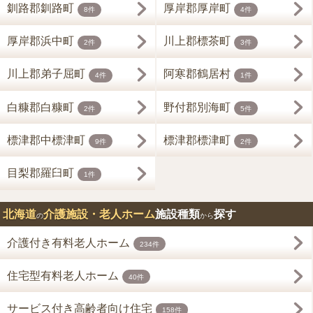
釧路郡釧路町
厚岸郡厚岸町
8件
4件
厚岸郡浜中町
川上郡標茶町
2件
3件
川上郡弟子屈町
阿寒郡鶴居村
4件
1件
白糠郡白糠町
野付郡別海町
2件
5件
標津郡中標津町
標津郡標津町
9件
2件
目梨郡羅臼町
1件
北海道
介護施設・老人ホーム
施設種類
探す
の
から
介護付き有料老人ホーム
234件
住宅型有料老人ホーム
40件
サービス付き高齢者向け住宅
158件