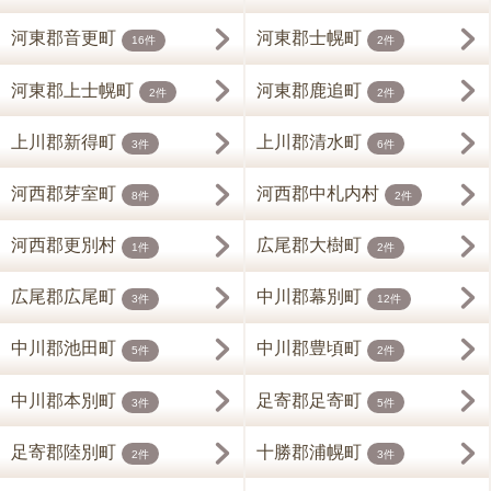
河東郡音更町
河東郡士幌町
16件
2件
河東郡上士幌町
河東郡鹿追町
2件
2件
上川郡新得町
上川郡清水町
3件
6件
河西郡芽室町
河西郡中札内村
8件
2件
河西郡更別村
広尾郡大樹町
1件
2件
広尾郡広尾町
中川郡幕別町
3件
12件
中川郡池田町
中川郡豊頃町
5件
2件
中川郡本別町
足寄郡足寄町
3件
5件
足寄郡陸別町
十勝郡浦幌町
2件
3件