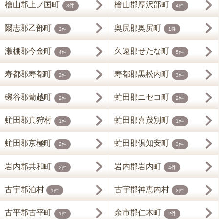
檜山郡上ノ国町
檜山郡厚沢部町
3件
4件
爾志郡乙部町
奥尻郡奥尻町
2件
1件
瀬棚郡今金町
久遠郡せたな町
4件
5件
寿都郡寿都町
寿都郡黒松内町
2件
3件
磯谷郡蘭越町
虻田郡ニセコ町
2件
2件
虻田郡真狩村
虻田郡喜茂別町
1件
1件
虻田郡京極町
虻田郡倶知安町
2件
3件
岩内郡共和町
岩内郡岩内町
2件
4件
古宇郡泊村
古宇郡神恵内村
1件
2件
古平郡古平町
余市郡仁木町
1件
2件