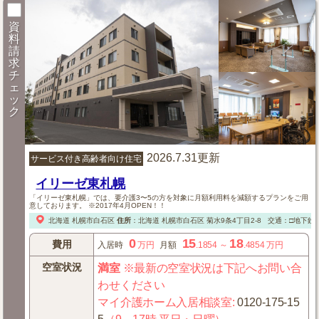
資
料
請
求
チ
ェ
ッ
ク
2026.7.31更新
サービス付き高齢者向け住宅
イリーゼ東札幌
「イリーゼ東札幌」では、要介護3〜5の方を対象に月額利用料を減額するプランをご用
意しております。 ※2017年4月OPEN！！
北海道
札幌市白石区
住所
：
北海道
札幌市白石区
菊水9条4丁目2-8
交通：□地下鉄「
0
15
18
費用
入居時
万円
月額
.1854
～
.4854
万円
空室状況
満室
※最新の空室状況は下記へお問い合
わせください
マイ介護ホーム入居相談室
:
0120-175-15