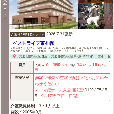
求
チ
ェ
ッ
ク
2026.7.31更新
介護付き有料老人ホーム
ベストライフ東札幌
＜最寄駅から徒歩5分！利便性に優れた住まい＞ 都市機能と緑が融合する東札幌。そん
な場所に「ベストライフ東札幌」はあります。ベストライフ東札...
北海道
札幌市白石区
住所
：
北海道
札幌市白石区
東札幌1条2丁目3-1
交通：□地下
0
150
14
16
費用
入居時
～
万円
月額
.427
～
.177
万
円
空室状況
満室
※最新の空室状況は下記へお問い合
わせください
マイ介護ホーム入居相談室
:
0120-175-15
5
（9～17時 平日・日曜）
介護職員体制
：
3：1人以上
開設
：
2005年9月