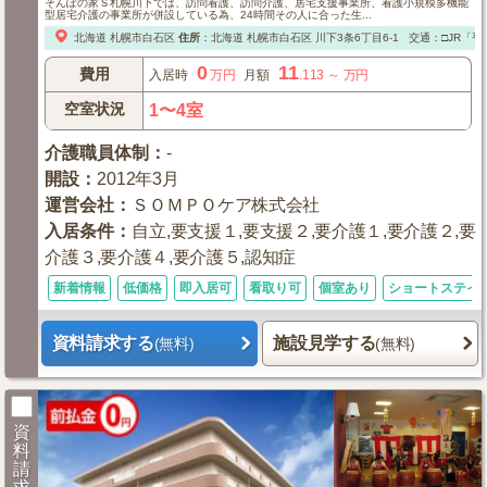
そんぽの家Ｓ札幌川下では、訪問看護、訪問介護、居宅支援事業所、看護小規模多機能
型居宅介護の事業所が併設している為、24時間その人に合った生...
北海道
札幌市白石区
住所
：
北海道
札幌市白石区
川下3条6丁目6-1
交通：□JR「平
0
11
費用
入居時
万円
月額
.113
～
万円
空室状況
1〜4室
介護職員体制
：
-
開設
：
2012年3月
運営会社
：
ＳＯＭＰＯケア株式会社
入居条件
：
自立,要支援１,要支援２,要介護１,要介護２,要
介護３,要介護４,要介護５,認知症
新着情報
低価格
即入居可
看取り可
個室あり
ショートステイ
資料請求する
施設見学する
(無料)
(無料)
資
料
請