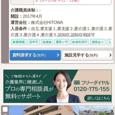
5
（9～17時 平日・日曜）
介護職員体制
：
-
開設
：
2017年4月
運営会社
：
株式会社HITOWA
入居条件
：
自立,要支援１,要支援２,要介護１,要介護２,要
介護３,要介護４,要介護５,認知症,認知症相談可
新着情報
見学可
低価格
看取り可
終身利用可
個室あり
入居
資料請求する
施設見学する
(無料)
(無料)