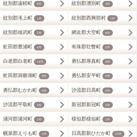
紋別郡遠軽町
紋別郡湧別町
8件
3件
紋別郡滝上町
紋別郡西興部村
1件
1件
紋別郡雄武町
網走郡大空町
2件
6件
虻田郡豊浦町
有珠郡壮瞥町
4件
2件
白老郡白老町
勇払郡厚真町
14件
4件
虻田郡洞爺湖町
勇払郡安平町
5件
5件
勇払郡むかわ町
沙流郡日高町
4件
5件
沙流郡平取町
新冠郡新冠町
3件
3件
浦河郡浦河町
様似郡様似町
3件
1件
幌泉郡えりも町
日高郡新ひだか町
1件
10件