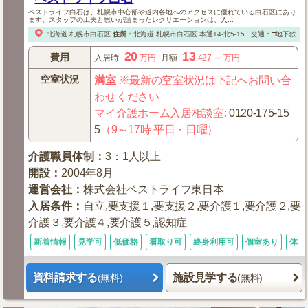
ベストライフ白石は、札幌市中心部や道内各地へのアクセスに優れている白石区にあり
ます。スタッフの工夫と思いが詰まったレクリエーションは、入...
北海道
札幌市白石区
住所
：
北海道
札幌市白石区
本通14-北5-15
交通：□地下鉄「南
20
13
費用
入居時
万円
月額
.427
～
万円
空室状況
満室
※最新の空室状況は下記へお問い合
わせください
マイ介護ホーム入居相談室
:
0120-175-15
5
（9～17時 平日・日曜）
介護職員体制
：
3：1人以上
開設
：
2004年8月
運営会社
：
株式会社ベストライフ東日本
入居条件
：
自立,要支援１,要支援２,要介護１,要介護２,要
介護３,要介護４,要介護５,認知症
新着情報
見学可
低価格
看取り可
終身利用可
個室あり
体験
資料請求する
施設見学する
(無料)
(無料)