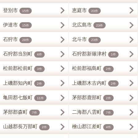
登別市
恵庭市
15件
23件
伊達市
北広島市
15件
23件
石狩市
北斗市
28件
23件
石狩郡当別町
石狩郡新篠津村
4件
1件
松前郡松前町
松前郡福島町
3件
2件
上磯郡知内町
上磯郡木古内町
2件
2件
亀田郡七飯町
茅部郡鹿部町
11件
2件
茅部郡森町
二海郡八雲町
7件
7件
山越郡長万部町
檜山郡江差町
2件
4件