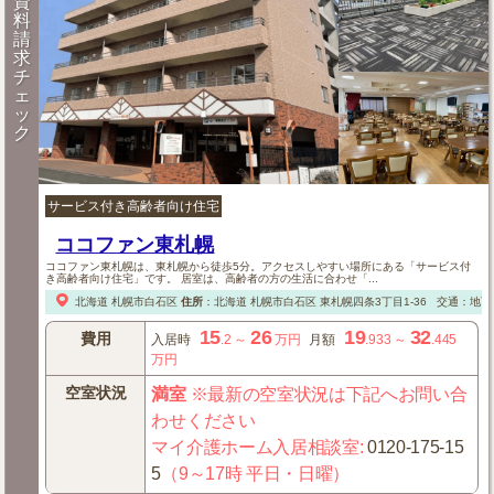
資
料
請
求
チ
ェ
ッ
ク
サービス付き高齢者向け住宅
ココファン東札幌
ココファン東札幌は、東札幌から徒歩5分。アクセスしやすい場所にある「サービス付
き高齢者向け住宅」です。 居室は、高齢者の方の生活に合わせ「...
北海道
札幌市白石区
住所
：
北海道
札幌市白石区
東札幌四条3丁目1-36
交通：地下
15
26
19
32
費用
入居時
.2
～
万円
月額
.933
～
.445
万円
空室状況
満室
※最新の空室状況は下記へお問い合
わせください
マイ介護ホーム入居相談室
:
0120-175-15
5
（9～17時 平日・日曜）