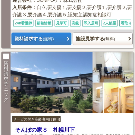
運営会社
：
SOMPOケア株式会社
入居条件
：
自立,要支援１,要支援２,要介護１,要介護２,要
介護３,要介護４,要介護５,認知症,認知症相談可
24h看護師
新着情報
見学可
高級
即入居可
2人部屋
看取り
資料請求する
施設見学する
(無料)
(無料)
資
料
請
求
チ
ェ
ッ
ク
サービス付き高齢者向け住宅
そんぽの家Ｓ 札幌川下