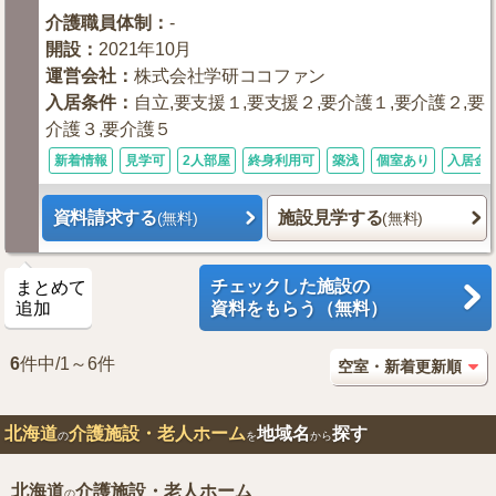
介護職員体制
：
-
開設
：
2021年10月
運営会社
：
株式会社学研ココファン
入居条件
：
自立,要支援１,要支援２,要介護１,要介護２,要
介護３,要介護５
新着情報
見学可
2人部屋
終身利用可
築浅
個室あり
入居金0
資料請求する
施設見学する
(無料)
(無料)
チェックした施設の
まとめて
追加
資料をもらう（無料）
6
件中/1～6件
北海道
介護施設・老人ホーム
地域名
探す
の
を
から
北海道
介護施設・老人ホーム
の