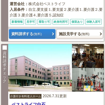
運営会社
：
株式会社ベストライフ
入居条件
：
自立,要支援１,要支援２,要介護１,要介護２,要
介護３,要介護４,要介護５,認知症
新着情報
見学可
看取り可
終身利用可
個室あり
体験入居可
資料請求する
施設見学する
(無料)
(無料)
資
料
請
求
チ
ェ
ッ
ク
2026.7.31更新
介護付き有料老人ホーム
ベストライフ白石