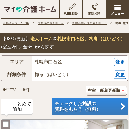
WEB相談
電話相談
有料老人ホームTOP
北海道の老人ホーム
札幌市白石区の老人ホーム
梅毒（ば
【08/07更新】
老人ホーム
を
札幌市白石区
、梅毒（ばいどく）
(空室2件／全6件)から探す
エリア
札幌市白石区
変更
詳細条件
梅毒（ばいどく）
変更
6
件中/1～6件
チェックした施設の
まとめて
追加
資料をもらう（無料）