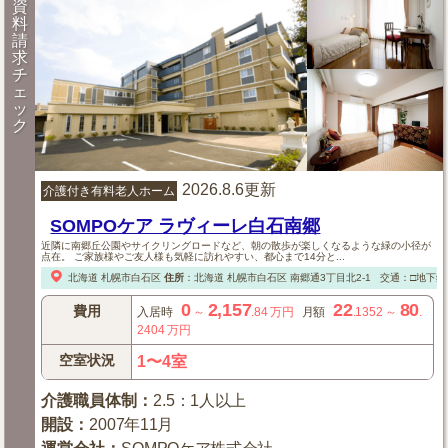
資
料
請
求
チ
ェ
ッ
ク
2026.8.6更新
介護付き有料老人ホーム
SOMPOケア ラヴィーレ白石南郷
近隣に南郷丘公園やサイクリングロードなど、朝の散歩が楽しくなるような緑の小径が
点在。 ご家族様やご友人様も気軽に訪れやすい、都心まで14分と...
北海道
札幌市白石区
住所
：
北海道
札幌市白石区
南郷通3丁目北2-1
交通：□地下鉄
0
2,157
22
80
費用
入居時
～
.84
万円
月額
.1352
～
.
2404
万円
空室状況
1〜4室
介護職員体制
：
2.5：1人以上
開設
：
2007年11月