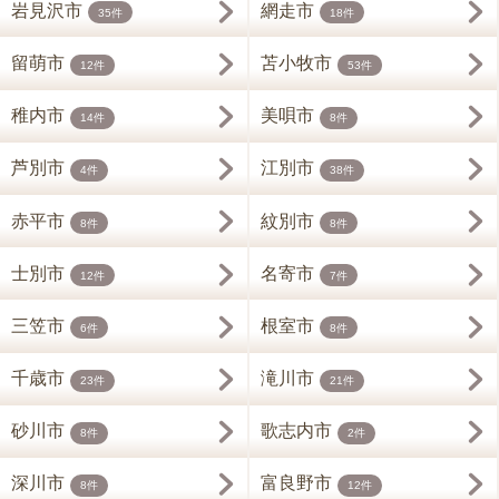
岩見沢市
網走市
35件
18件
留萌市
苫小牧市
12件
53件
稚内市
美唄市
14件
8件
芦別市
江別市
4件
38件
赤平市
紋別市
8件
8件
士別市
名寄市
12件
7件
三笠市
根室市
6件
8件
千歳市
滝川市
23件
21件
砂川市
歌志内市
8件
2件
深川市
富良野市
8件
12件