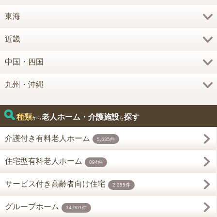
東海
近畿
中国・四国
九州・沖縄
種類
老人ホーム・介護施設
探す
から
を
介護付き有料老人ホーム
5,635件
住宅型有料老人ホーム
894件
サービス付き高齢者向け住宅
2,255件
グループホーム
14,901件