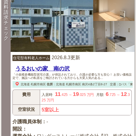
資
料
請
求
チ
ェ
ッ
ク
2026.8.3更新
住宅型有料老人ホーム
うるおいの家 南の沢
「小規模多機能型居宅介護」が併設されており、介護が必要な方も安心！ お安い価格設
定で、施設への転居をご検討されている方からも大変人気のある...
北海道
札幌市南区
住所
：
北海道
札幌市南区
南沢4条2丁目8-27
交通：□バス「東海
11
19
6
12
費用
入居時
.425
～
.025
万円
月額
.725
～
.3
25
万円
空室状況
5室以上
介護職員体制
：
-
開設
：