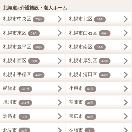
北海道
介護施設・老人ホーム
の
札幌市中央区
札幌市北区
75件
84件
札幌市東区
札幌市白石区
68件
66件
札幌市豊平区
札幌市南区
66件
64件
札幌市西区
札幌市厚別区
59件
44件
札幌市手稲区
札幌市清田区
44件
44件
函館市
小樽市
100件
61件
旭川市
室蘭市
141件
29件
釧路市
帯広市
71件
68件
北見市
夕張市
50件
7件