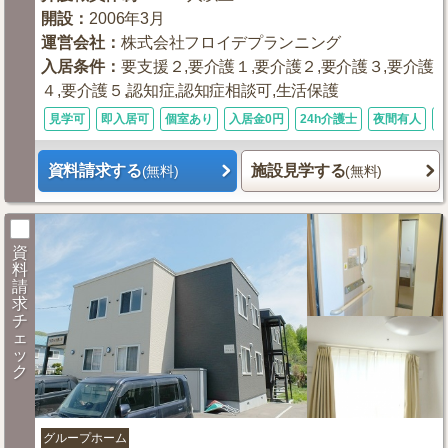
開設
：
2006年3月
運営会社
：
株式会社フロイデプランニング
入居条件
：
要支援２,要介護１,要介護２,要介護３,要介護
４,要介護５,認知症,認知症相談可,生活保護
見学可
即入居可
個室あり
入居金0円
24h介護士
夜間有人
資料請求する
施設見学する
(無料)
(無料)
資
料
請
求
チ
ェ
ッ
ク
グループホーム