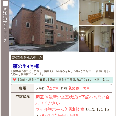
資
料
請
求
チ
ェ
ッ
ク
住宅型有料老人ホーム
森の里4号棟
札幌芸術の森近くに位置し、隣接地には白樺やもみじの樹木が立ち並ぶ、自然に恵まれ
た静かな住宅街にございます。
北海道
札幌市南区
住所
：
北海道
札幌市南区
常盤2条2丁目13-5
交通：【バス】
地
7
9
費用
入居時
.2
万円
月額
.6685
～
万円
空室状況
満室
※最新の空室状況は下記へお問い合
わせください
マイ介護ホーム入居相談室
:
0120-175-15
5
（9～17時 平日・日曜）