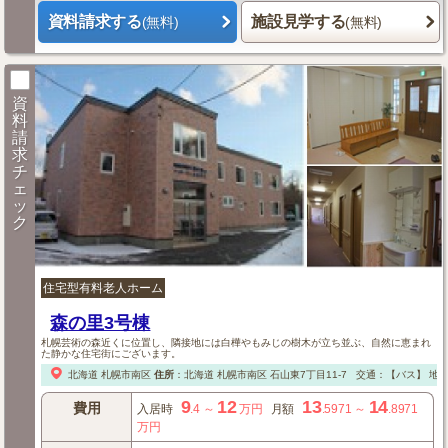
資料請求する
施設見学する
(無料)
(無料)
資
料
請
求
チ
ェ
ッ
ク
住宅型有料老人ホーム
森の里3号棟
札幌芸術の森近くに位置し、隣接地には白樺やもみじの樹木が立ち並ぶ、自然に恵まれ
た静かな住宅街にございます。
北海道
札幌市南区
住所
：
北海道
札幌市南区
石山東7丁目11-7
交通：【バス】
地下
9
12
13
14
費用
入居時
.4
～
万円
月額
.5971
～
.8971
万円