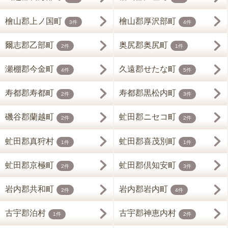
檜山郡上ノ国町
檜山郡厚沢部町
3件
4件
爾志郡乙部町
奥尻郡奥尻町
2件
1件
瀬棚郡今金町
久遠郡せたな町
4件
5件
寿都郡寿都町
寿都郡黒松内町
2件
3件
磯谷郡蘭越町
虻田郡ニセコ町
2件
2件
虻田郡真狩村
虻田郡喜茂別町
1件
1件
虻田郡京極町
虻田郡倶知安町
2件
3件
岩内郡共和町
岩内郡岩内町
2件
4件
古宇郡泊村
古宇郡神恵内村
1件
2件