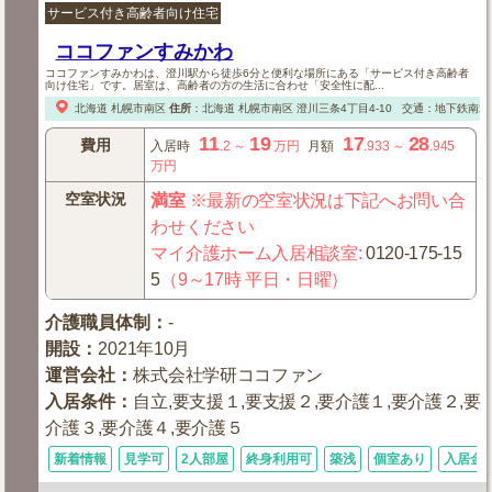
サービス付き高齢者向け住宅
ココファンすみかわ
ココファンすみかわは、澄川駅から徒歩6分と便利な場所にある「サービス付き高齢者
向け住宅」です。居室は、高齢者の方の生活に合わせ「安全性に配...
北海道
札幌市南区
住所
：
北海道
札幌市南区
澄川三条4丁目4-10
交通：地下鉄南北
11
19
17
28
費用
入居時
.2
～
万円
月額
.933
～
.945
万円
空室状況
満室
※最新の空室状況は下記へお問い合
わせください
マイ介護ホーム入居相談室
:
0120-175-15
5
（9～17時 平日・日曜）
介護職員体制
：
-
開設
：
2021年10月
運営会社
：
株式会社学研ココファン
入居条件
：
自立,要支援１,要支援２,要介護１,要介護２,要
介護３,要介護４,要介護５
新着情報
見学可
2人部屋
終身利用可
築浅
個室あり
入居金0