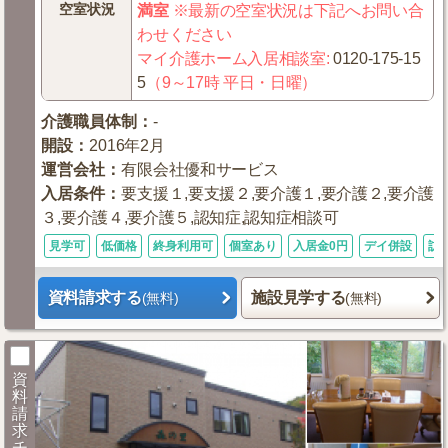
空室状況
満室
※最新の空室状況は下記へお問い合
わせください
マイ介護ホーム入居相談室
:
0120-175-15
5
（9～17時 平日・日曜）
介護職員体制
：
-
開設
：
2016年2月
運営会社
：
有限会社優和サービス
入居条件
：
要支援１,要支援２,要介護１,要介護２,要介護
３,要介護４,要介護５,認知症,認知症相談可
見学可
低価格
終身利用可
個室あり
入居金0円
デイ併設
訪
資料請求する
施設見学する
(無料)
(無料)
資
料
請
求
チ