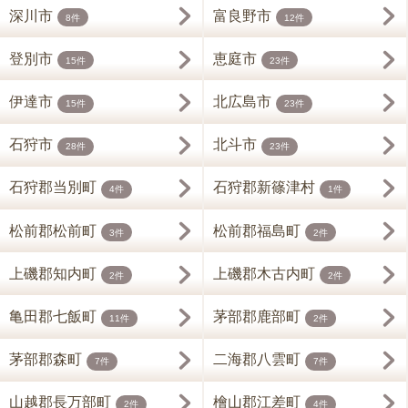
深川市
富良野市
8件
12件
登別市
恵庭市
15件
23件
伊達市
北広島市
15件
23件
石狩市
北斗市
28件
23件
石狩郡当別町
石狩郡新篠津村
4件
1件
松前郡松前町
松前郡福島町
3件
2件
上磯郡知内町
上磯郡木古内町
2件
2件
亀田郡七飯町
茅部郡鹿部町
11件
2件
茅部郡森町
二海郡八雲町
7件
7件
山越郡長万部町
檜山郡江差町
2件
4件