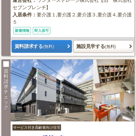
運営会社
：
ワンダーストレージ株式会社【旧 株式会社
セブンブレンチ】
入居条件
：
要介護１,要介護２,要介護３,要介護４,要介護
５
新着情報
即入居可
資料請求する
施設見学する
(無料)
(無料)
資
料
請
求
チ
ェ
ッ
ク
サービス付き高齢者向け住宅