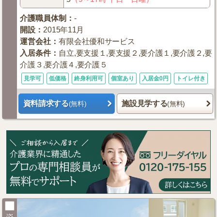
介護職員体制
：
-
開設
：
2015年11月
運営会社
：
有限会社優和サービス
入居条件
：
自立,要支援１,要支援２,要介護１,要介護２,要
介護３,要介護４,要介護５
見学可
低価格
終身利用可
個室あり
入居金0円
トイレ付き
資料請求する
施設見学する
(無料)
(無料)