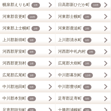
幌泉郡えりも町
日高郡新ひだか町
1件
10件
河東郡音更町
河東郡士幌町
16件
2件
河東郡上士幌町
河東郡鹿追町
2件
2件
上川郡新得町
上川郡清水町
3件
6件
河西郡芽室町
河西郡中札内村
8件
2件
河西郡更別村
広尾郡大樹町
1件
2件
広尾郡広尾町
中川郡幕別町
3件
12件
中川郡池田町
中川郡豊頃町
5件
2件
中川郡本別町
足寄郡足寄町
3件
5件
足寄郡陸別町
十勝郡浦幌町
2件
3件