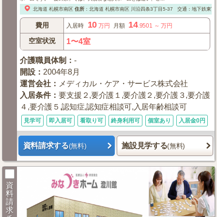
北海道
札幌市南区
住所
：
北海道
札幌市南区
川沿四条3丁目5-37
交通：地下鉄東富線
10
14
費用
入居時
万円
月額
.9501
～
万円
空室状況
1〜4室
介護職員体制
：
-
開設
：
2004年8月
運営会社
：
メディカル・ケア・サービス株式会社
入居条件
：
要支援２,要介護１,要介護２,要介護３,要介護
４,要介護５,認知症,認知症相談可,入居年齢相談可
見学可
即入居可
看取り可
終身利用可
個室あり
入居金0円
資料請求する
施設見学する
(無料)
(無料)
資
料
請
求