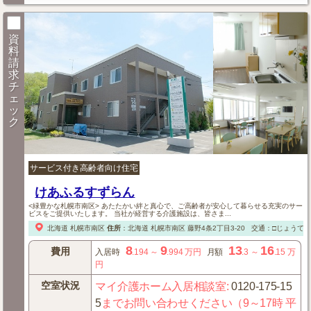
資
料
請
求
チ
ェ
ッ
ク
サービス付き高齢者向け住宅
けあふるすずらん
<緑豊かな札幌市南区> あたたかい絆と真心で、ご高齢者が安心して暮らせる充実のサー
ビスをご提供いたします。 当社が経営する介護施設は、皆さま...
北海道
札幌市南区
住所
：
北海道
札幌市南区
藤野4条2丁目3-20
交通：□じょうて
8
9
13
16
費用
入居時
.194
～
.994
万円
月額
.3
～
.15
万
円
空室状況
マイ介護ホーム入居相談室
:
0120-175-15
5
までお問い合わせください（9～17時 平