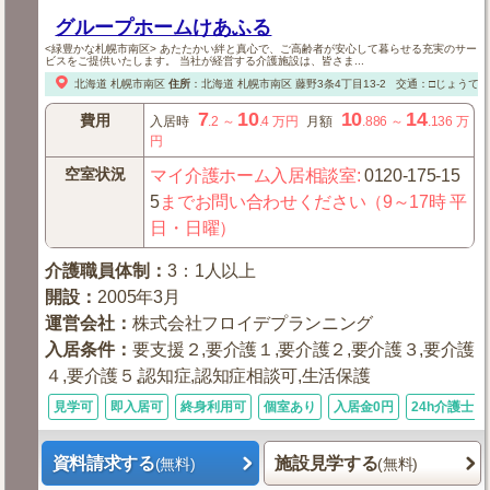
グループホームけあふる
<緑豊かな札幌市南区> あたたかい絆と真心で、ご高齢者が安心して暮らせる充実のサー
ビスをご提供いたします。 当社が経営する介護施設は、皆さま...
北海道
札幌市南区
住所
：
北海道
札幌市南区
藤野3条4丁目13-2
交通：□じょうて
7
10
10
14
費用
入居時
.2
～
.4
万円
月額
.886
～
.136
万
円
空室状況
マイ介護ホーム入居相談室
:
0120-175-15
5
までお問い合わせください（9～17時 平
日・日曜）
介護職員体制
：
3：1人以上
開設
：
2005年3月
運営会社
：
株式会社フロイデプランニング
入居条件
：
要支援２,要介護１,要介護２,要介護３,要介護
４,要介護５,認知症,認知症相談可,生活保護
見学可
即入居可
終身利用可
個室あり
入居金0円
24h介護士
資料請求する
施設見学する
(無料)
(無料)