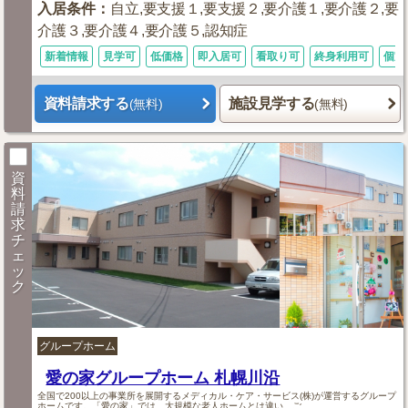
入居条件
：
自立,要支援１,要支援２,要介護１,要介護２,要
介護３,要介護４,要介護５,認知症
新着情報
見学可
低価格
即入居可
看取り可
終身利用可
個室
資料請求する
施設見学する
(無料)
(無料)
資
料
請
求
チ
ェ
ッ
ク
グループホーム
愛の家グループホーム 札幌川沿
全国で200以上の事業所を展開するメディカル・ケア・サービス(株)が運営するグループ
ホームです。「愛の家」では、大規模な老人ホームとは違い、ご...