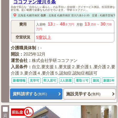
ココファン澄川６条
自由で安心な「自分らしい暮らし」のお手伝い 全68室・デイサービス併設。生活至便な
好立地。近い範囲で必要なものがそろいます。 学研ココファン...
北海道
札幌市南区
住所
：
北海道
札幌市南区
澄川六条3-2-35
交通：札幌市営地下鉄
13
48
13
30
費用
入居時
.2
～
.8
万円
月額
.358
～
.708
万円
空室状況
5室以上
介護職員体制
：
-
開設
：
2025年12月
運営会社
：
株式会社学研ココファン
入居条件
：
自立,要支援１,要支援２,要介護１,要介護２,要
介護３,要介護４,要介護５,認知症,認知症相談可
新着情報
見学可
即入居可
2人部屋
看取り可
築浅
新築1年以
資料請求する
施設見学する
(無料)
(無料)
資