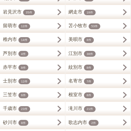
岩見沢市
網走市
35件
18件
留萌市
苫小牧市
12件
53件
稚内市
美唄市
14件
8件
芦別市
江別市
4件
38件
赤平市
紋別市
8件
8件
士別市
名寄市
12件
7件
三笠市
根室市
6件
8件
千歳市
滝川市
23件
21件
砂川市
歌志内市
8件
2件