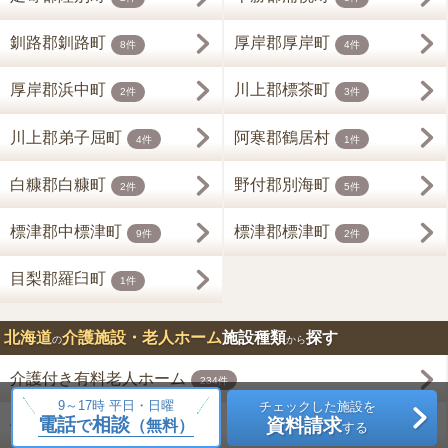
釧路郡釧路町
厚岸郡厚岸町
8件
4件
厚岸郡浜中町
川上郡標茶町
2件
3件
川上郡弟子屈町
阿寒郡鶴居村
4件
1件
白糠郡白糠町
野付郡別海町
2件
5件
標津郡中標津町
標津郡標津町
9件
2件
目梨郡羅臼町
1件
北海道
介護施設・老人ホーム
施設種類
探す
の
から
介護付き有料老人ホーム
234件
9～17時 平日・日曜
チェックした施設を
電話
相談
資料請求
住宅型有料老人ホーム
で
（無料）
する
40件