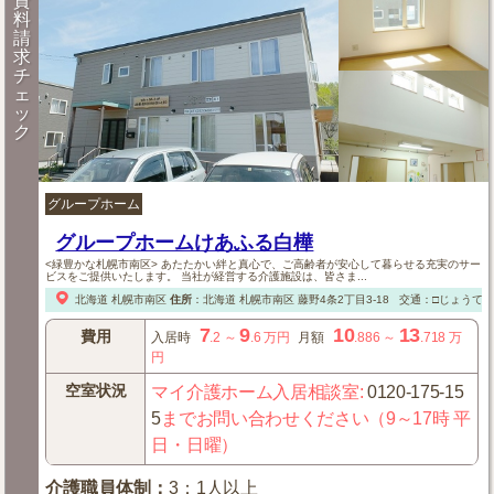
資
料
請
求
チ
ェ
ッ
ク
グループホーム
グループホームけあふる白樺
<緑豊かな札幌市南区> あたたかい絆と真心で、ご高齢者が安心して暮らせる充実のサー
ビスをご提供いたします。 当社が経営する介護施設は、皆さま...
北海道
札幌市南区
住所
：
北海道
札幌市南区
藤野4条2丁目3-18
交通：□じょうて
7
9
10
13
費用
入居時
.2
～
.6
万円
月額
.886
～
.718
万
円
空室状況
マイ介護ホーム入居相談室
:
0120-175-15
5
までお問い合わせください（9～17時 平
日・日曜）
介護職員体制
：
3：1人以上