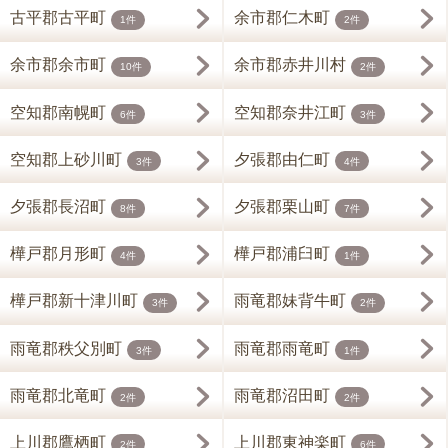
古平郡古平町
余市郡仁木町
1件
2件
余市郡余市町
余市郡赤井川村
10件
2件
空知郡南幌町
空知郡奈井江町
6件
3件
空知郡上砂川町
夕張郡由仁町
3件
4件
夕張郡長沼町
夕張郡栗山町
8件
7件
樺戸郡月形町
樺戸郡浦臼町
4件
1件
樺戸郡新十津川町
雨竜郡妹背牛町
3件
2件
雨竜郡秩父別町
雨竜郡雨竜町
3件
1件
雨竜郡北竜町
雨竜郡沼田町
2件
2件
上川郡鷹栖町
上川郡東神楽町
2件
6件