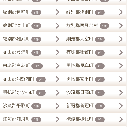
紋別郡遠軽町
紋別郡湧別町
8件
3件
紋別郡滝上町
紋別郡西興部村
1件
1件
紋別郡雄武町
網走郡大空町
2件
6件
虻田郡豊浦町
有珠郡壮瞥町
4件
2件
白老郡白老町
勇払郡厚真町
14件
4件
虻田郡洞爺湖町
勇払郡安平町
5件
5件
勇払郡むかわ町
沙流郡日高町
4件
5件
沙流郡平取町
新冠郡新冠町
3件
3件
浦河郡浦河町
様似郡様似町
3件
1件