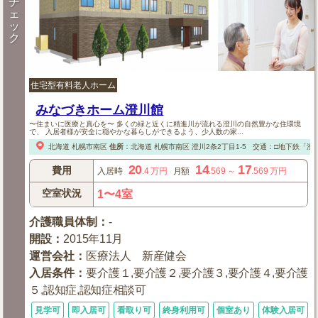
チ
ェ
ッ
ク
住宅型有料老人ホーム
みなづきホーム澄川館
〜住まいに医療と真心を〜 多くの緑と近くに精進川が流れる澄川の自然豊かな住環境
で、 入居者様が安全に穏やかな暮らしができるよう、少人数の家...
北海道
札幌市南区
住所
：
北海道
札幌市南区
澄川2条2丁目1-5
交通：□地下鉄「澄
20
14
17
費用
入居時
.4
万円
月額
.569
～
.569
万円
空室状況
1〜4室
介護職員体制
：
-
開設
：
2015年11月
運営会社
：
医療法人 新産健会
入居条件
：
要介護１,要介護２,要介護３,要介護４,要介護
５,認知症,認知症相談可
見学可
即入居可
看取り可
終身利用可
個室あり
体験入居可