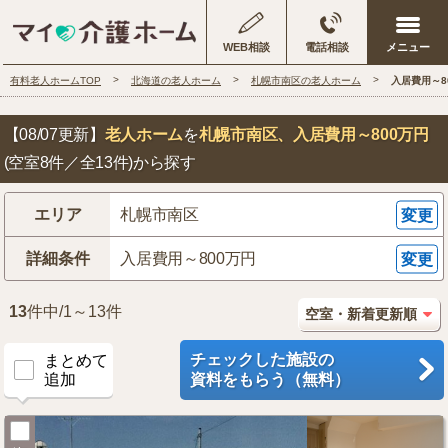
WEB相談
電話相談
有料老人ホームTOP
北海道の老人ホーム
札幌市南区の老人ホーム
入居費用～8
【08/07更新】
老人ホーム
を
札幌市南区
、入居費用～800万円
(空室8件／全13件)から探す
エリア
札幌市南区
変更
詳細条件
入居費用～800万円
変更
13
件中/1～13件
チェックした施設の
まとめて
追加
資料をもらう（無料）