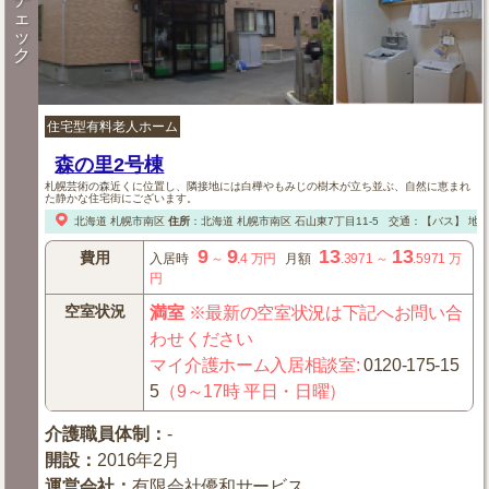
ェ
ッ
ク
住宅型有料老人ホーム
森の里2号棟
札幌芸術の森近くに位置し、隣接地には白樺やもみじの樹木が立ち並ぶ、自然に恵まれ
た静かな住宅街にございます。
北海道
札幌市南区
住所
：
北海道
札幌市南区
石山東7丁目11-5
交通：【バス】
地下
9
9
13
13
費用
入居時
～
.4
万円
月額
.3971
～
.5971
万
円
空室状況
満室
※最新の空室状況は下記へお問い合
わせください
マイ介護ホーム入居相談室
:
0120-175-15
5
（9～17時 平日・日曜）
介護職員体制
：
-
開設
：
2016年2月
運営会社
：
有限会社優和サービス