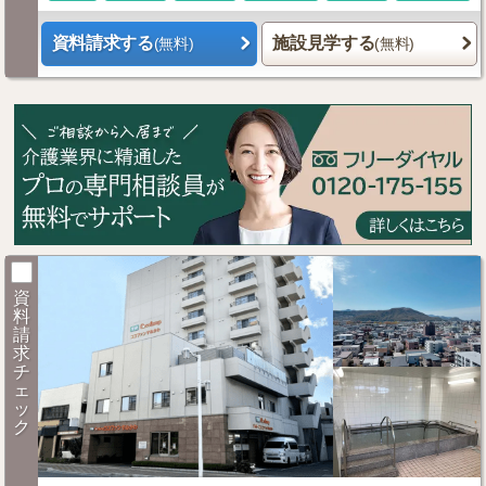
資料請求する
施設見学する
(無料)
(無料)
資
料
請
求
チ
ェ
ッ
ク