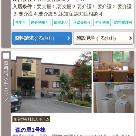
入居条件
：
要支援１,要支援２,要介護１,要介護２,要介護
３,要介護４,要介護５,認知症,認知症相談可
見学可
終身利用可
個室あり
入居金0円
デイ併設
訪問看護可
資料請求する
施設見学する
(無料)
(無料)
資
料
請
求
チ
ェ
ッ
ク
住宅型有料老人ホーム
森の里1号棟
札幌芸術の森近くに位置し、隣接地には白樺やもみじの樹木が立ち並ぶ、自然に恵まれ