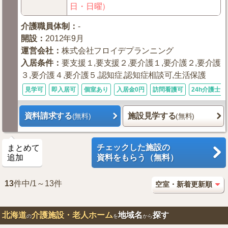
日・日曜）
介護職員体制
：
-
開設
：
2012年9月
運営会社
：
株式会社フロイデプランニング
入居条件
：
要支援１,要支援２,要介護１,要介護２,要介護
３,要介護４,要介護５,認知症,認知症相談可,生活保護
見学可
即入居可
個室あり
入居金0円
訪問看護可
24h介護士
資料請求する
施設見学する
(無料)
(無料)
チェックした施設の
まとめて
追加
資料をもらう（無料）
13
件中/1～13件
北海道
介護施設・老人ホーム
地域名
探す
の
を
から