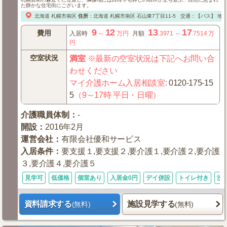
た静かな住宅街にございます。
北海道
札幌市南区
住所
：
北海道
札幌市南区
石山東7丁目11-5
交通：【バス】
地下
9
12
13
17
費用
入居時
～
万円
月額
.3971
～
.7514
万
円
空室状況
満室
※最新の空室状況は下記へお問い合
わせください
マイ介護ホーム入居相談室
:
0120-175-15
5
（9～17時 平日・日曜）
介護職員体制
：
-
開設
：
2016年2月
運営会社
：
有限会社優和サービス
入居条件
：
要支援１,要支援２,要介護１,要介護２,要介護
３,要介護４,要介護５
見学可
低価格
個室あり
入居金0円
デイ併設
トイレ付き
洗
資料請求する
施設見学する
(無料)
(無料)