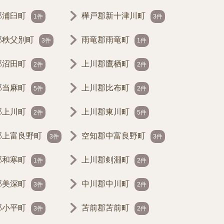
郡浦臼町
樺戸郡新十津川町
1件
3件
郡秩父別町
雨竜郡雨竜町
3件
1件
郡沼田町
上川郡鷹栖町
2件
2件
郡当麻町
上川郡比布町
5件
2件
郡上川町
上川郡東川町
2件
5件
郡上富良野町
空知郡中富良野町
3件
3件
郡和寒町
上川郡剣淵町
1件
2件
郡美深町
中川郡中川町
3件
2件
郡小平町
苫前郡苫前町
3件
2件