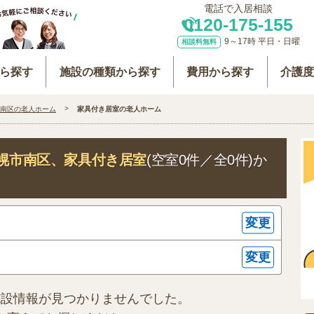
電話で入居相談
0120-175-155
9～17時 平日・日曜
相談料無料
ら探す
施設の種類から探す
費用から探す
介護
南区の老人ホーム
家具付き居室の老人ホーム
幌市南区
、家具付き居室
(空室0件／全0件)か
変更
変更
施設情報が見つかりませんでした。