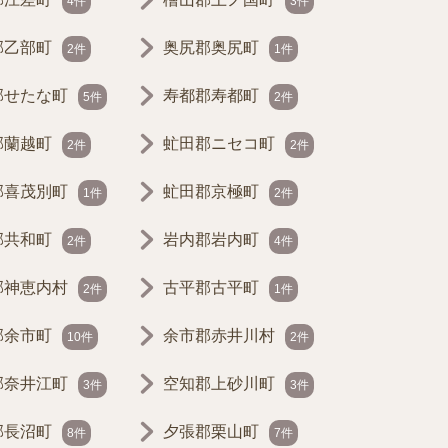
4件
3件
郡乙部町
奥尻郡奥尻町
2件
1件
郡せたな町
寿都郡寿都町
5件
2件
郡蘭越町
虻田郡ニセコ町
2件
2件
郡喜茂別町
虻田郡京極町
1件
2件
郡共和町
岩内郡岩内町
2件
4件
郡神恵内村
古平郡古平町
2件
1件
郡余市町
余市郡赤井川村
10件
2件
郡奈井江町
空知郡上砂川町
3件
3件
郡長沼町
夕張郡栗山町
8件
7件