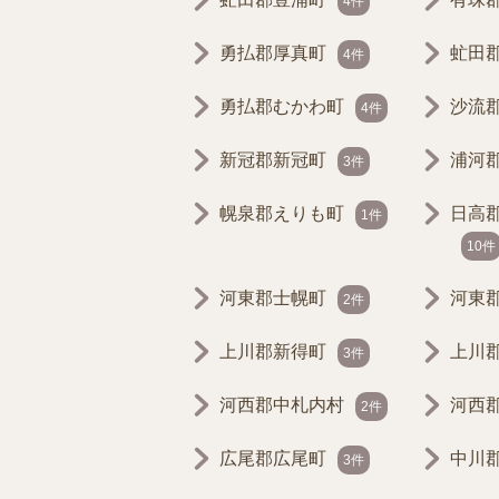
4件
勇払郡厚真町
虻田
4件
勇払郡むかわ町
沙流
4件
新冠郡新冠町
浦河
3件
幌泉郡えりも町
日高
1件
10件
河東郡士幌町
河東
2件
上川郡新得町
上川
3件
河西郡中札内村
河西
2件
広尾郡広尾町
中川
3件