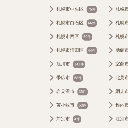
札幌市中央区
札幌
75件
札幌市白石区
札幌
66件
札幌市西区
札幌
59件
札幌市清田区
函館
44件
旭川市
室蘭
141件
帯広市
北見
68件
岩見沢市
網走
35件
苫小牧市
稚内
53件
芦別市
江別
4件