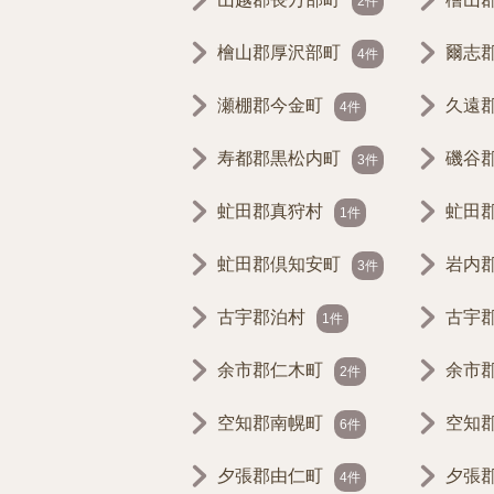
2件
檜山郡厚沢部町
爾志
4件
瀬棚郡今金町
久遠
4件
寿都郡黒松内町
磯谷
3件
虻田郡真狩村
虻田
1件
虻田郡倶知安町
岩内
3件
古宇郡泊村
古宇
1件
余市郡仁木町
余市
2件
空知郡南幌町
空知
6件
夕張郡由仁町
夕張
4件