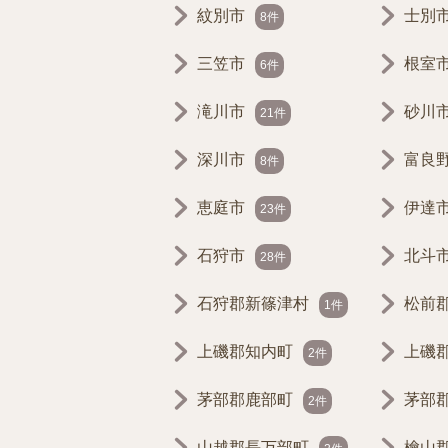
紋別市
士別
8件
三笠市
根室
6件
滝川市
砂川
21件
深川市
富良
8件
恵庭市
伊達
23件
石狩市
北斗
28件
石狩郡新篠津村
松前
1件
上磯郡知内町
上磯
2件
茅部郡鹿部町
茅部
2件
山越郡長万部町
檜山