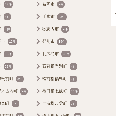
市
名寄市
12件
7件
市
千歳市
8件
23件
市
歌志内市
8件
2件
野市
登別市
12件
15件
市
北広島市
15件
23件
市
石狩郡当別町
23件
4件
郡松前町
松前郡福島町
3件
2件
郡木古内町
亀田郡七飯町
2件
11件
郡森町
二海郡八雲町
7件
7件
郡江差町
檜山郡上ノ国町