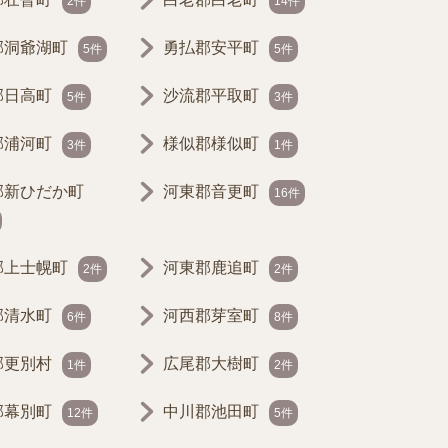
2件
14件
郡洞爺湖町
勇払郡安平町
5件
5件
郡日高町
沙流郡平取町
5件
3件
郡浦河町
様似郡様似町
3件
1件
郡新ひだか町
河東郡音更町
16件
郡上士幌町
河東郡鹿追町
2件
2件
郡清水町
河西郡芽室町
6件
8件
郡更別村
広尾郡大樹町
1件
2件
郡幕別町
中川郡池田町
12件
5件