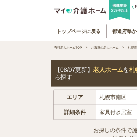
トップページに戻る
都道府県か
有料老人ホームTOP
北海道の老人ホーム
札幌市
【08/07更新】
老人ホーム
を
札
ら探す
エリア
札幌市南区
詳細条件
家具付き居室
お探しの条件で