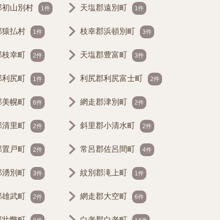
郡初山別村
天塩郡遠別町
1件
1件
郡猿払村
枝幸郡浜頓別町
1件
3件
郡枝幸町
天塩郡豊富町
2件
3件
郡利尻町
利尻郡利尻富士町
1件
2件
郡美幌町
網走郡津別町
6件
2件
郡清里町
斜里郡小清水町
2件
2件
郡置戸町
常呂郡佐呂間町
2件
4件
郡湧別町
紋別郡滝上町
3件
1件
郡雄武町
網走郡大空町
2件
6件
郡壮瞥町
白老郡白老町