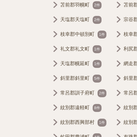
苫前郡羽幌町
苫前
2件
天塩郡天塩町
宗谷
2件
枝幸郡中頓別町
枝幸
1件
礼文郡礼文町
利尻
1件
天塩郡幌延町
網走
1件
斜里郡斜里町
斜里
5件
常呂郡訓子府町
常呂
2件
紋別郡遠軽町
紋別
8件
紋別郡西興部村
紋別
1件
虻田郡豊浦町
有珠