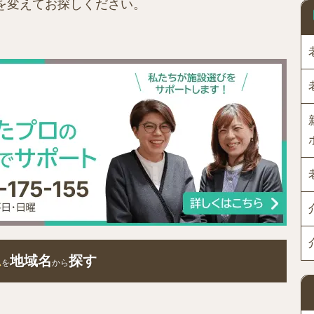
を変えてお探しください。
ム
地域名
探す
を
から