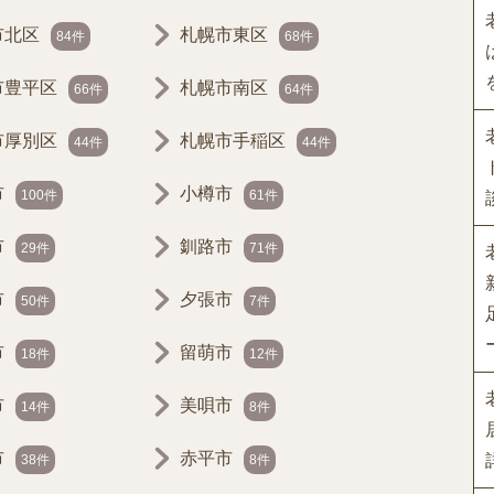
市北区
札幌市東区
84件
68件
市豊平区
札幌市南区
66件
64件
市厚別区
札幌市手稲区
44件
44件
市
小樽市
100件
61件
市
釧路市
29件
71件
市
夕張市
50件
7件
市
留萌市
18件
12件
市
美唄市
14件
8件
市
赤平市
38件
8件