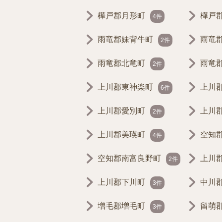
樺戸郡月形町
樺戸
4件
雨竜郡妹背牛町
雨竜
2件
雨竜郡北竜町
雨竜
2件
上川郡東神楽町
上川
6件
上川郡愛別町
上川
2件
上川郡美瑛町
空知
4件
空知郡南富良野町
上川
2件
上川郡下川町
中川
3件
増毛郡増毛町
留萌
3件