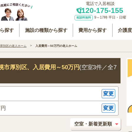
電話で入居相談
0120-175-155
9～17時 平日・日曜
相談料無料
ら探す
施設の種類から探す
費用から探す
介護
厚別区の老人ホーム
入居費用～50万円の老人ホーム
幌市厚別区
、入居費用～50万円
(空室3件／全7
変更
変更
万円