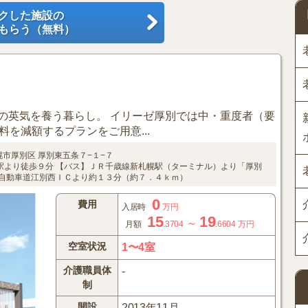
クした施設の
もらう（無料）
の英気を養う暮らし。 イリーゼ厚別では中・重度者（要
料を減額するプランをご用意...
幌市厚別区
厚別東五条７−１−７
駅より徒歩９分
【バス】ＪＲ千歳線新札幌駅（ターミナル）より「厚別
自動車道江別西ＩＣより約１３分（約７．４ｋｍ）
0
費用
入居時
万円
15
19
～
月額
.3704
.6604
万円
空室状況
1〜4室
介護職員体
-
制
開設
2013年11月