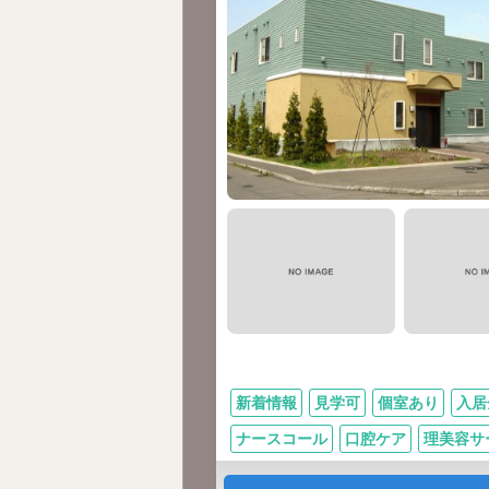
新着情報
見学可
個室あり
入居
ナースコール
口腔ケア
理美容サ