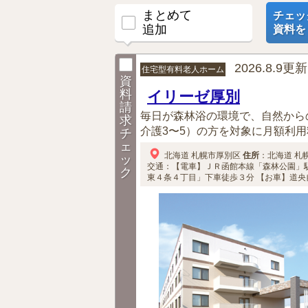
まとめて
チェッ
追加
資料を
2026.8.9更新
住宅型有料老人ホーム
資
料
イリーゼ厚別
請
毎日が森林浴の環境で、自然から
求
介護3〜5）の方を対象に月額利用
チ
ェ
北海道
札幌市厚別区
住所
：
北海道
札
ッ
交通：【電車】ＪＲ函館本線「森林公園」
ク
東４条４丁目」下車徒歩３分
【お車】道央