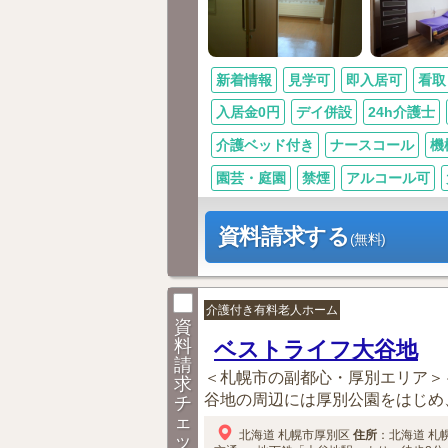
新着情報
見学可
即入居可
看取
入居金0円
デイ併設
24h介護士
介護ベッド付き
ナースコール
機
園芸・庭園
禁煙
アルコール可
資料請求する
(無料)
介護付き有料老人ホーム
資
料
ベストライフ大谷地
請
＜札幌市の副都心・厚別エリア＞
求
谷地の周辺には厚別公園をはじめ、
チ
ェ
北海道
札幌市厚別区
住所
：
北海道
札
ッ