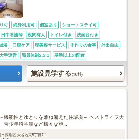
り可
終身利用可
個室あり
ショートステイ可
日中看護師
夜間有人
トイレ付き
洗面台付き
械浴
口腔ケア
理美容サービス
手作りの食事
外出自由
大手運営
職員体制2.5:1
基準以上の配置
施設見学する
(無料)
～機能性とゆとりを兼ね備えた住環境～ ベストライフ大
青少年科学館など様々な施...
幌市厚別区
大谷地東5丁目7-1