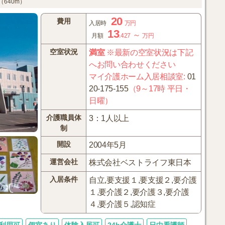
640m）
20
費用
入居時
万円
13
～
月額
.427
万円
空室状況
満室
※最新の空室状況は下記
へお問い合わせください
マイ介護ホーム入居相談室
:
01
20-175-155
（9～17時 平日・
日曜）
介護職員体
3：1人以上
制
開設
2004年5月
運営会社
株式会社ベストライフ東日本
入居条件
自立,要支援１,要支援２,要介護
１,要介護２,要介護３,要介護
４,要介護５,認知症