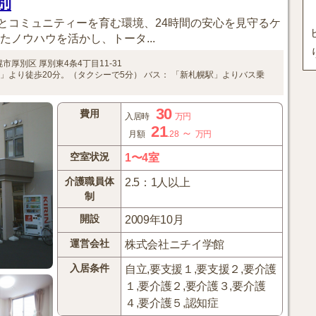
別
とコミュニティーを育む環境、24時間の安心を見守るケ
たノウハウを活かし、トータ...
幌市厚別区
厚別東4条4丁目11-31
」より徒歩20分。（タクシーで5分）
バス：
「新札幌駅」よりバス乗
。
30
費用
入居時
万円
21
～
月額
.28
万円
空室状況
1〜4室
介護職員体
2.5：1人以上
制
開設
2009年10月
運営会社
株式会社ニチイ学館
入居条件
自立,要支援１,要支援２,要介護
１,要介護２,要介護３,要介護
４,要介護５,認知症