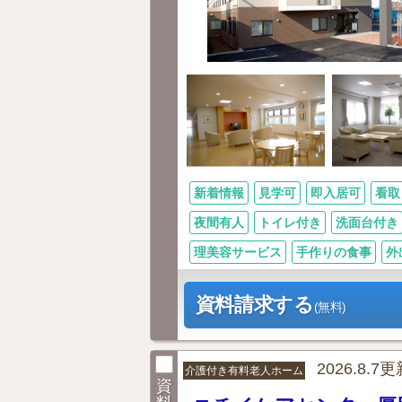
新着情報
見学可
即入居可
看取
夜間有人
トイレ付き
洗面台付き
理美容サービス
手作りの食事
外
資料請求する
(無料)
2026.8.7
介護付き有料老人ホーム
資