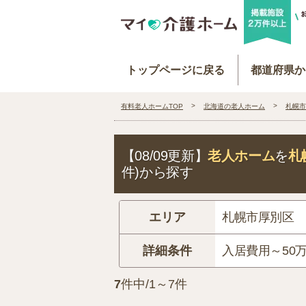
トップページに戻る
都道府県か
有料老人ホームTOP
北海道の老人ホーム
札幌市
【08/09更新】
老人ホーム
を
札
件)から探す
エリア
札幌市厚別区
詳細条件
入居費用～50
7
件中/1～7件