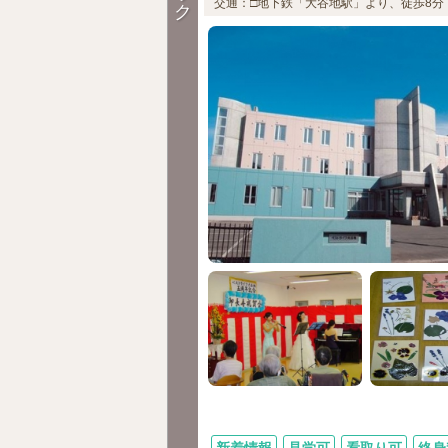
交通：□地下鉄「大谷地駅」より、徒歩8分（
ク