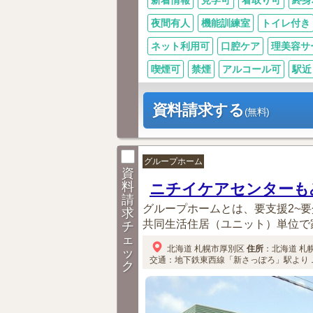
新着情報
見学可
看取り可
終身
夜間有人
機能訓練室
トイレ付き
ネット利用可
口腔ケア
理美容サ
喫煙可
禁煙
アルコール可
駅近
資料請求する
(無料)
グループホーム
資
料
ニチイケアセンターも
請
グループホームとは、要支援2~
求
共同生活住居（ユニット）単位で家
チ
ェ
北海道
札幌市厚別区
住所
：
北海道
札
ッ
交通：地下鉄東西線「新さっぽろ」駅より
ク