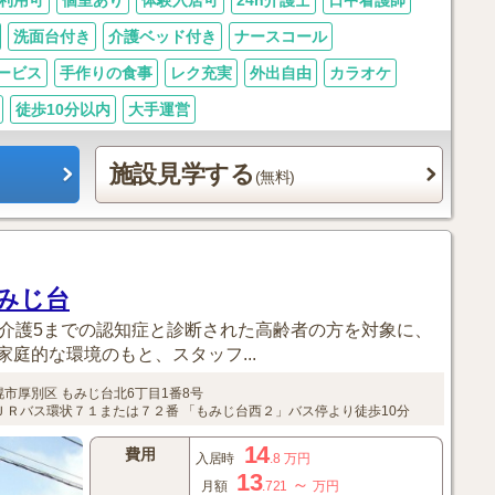
利用可
個室あり
体験入居可
24h介護士
日中看護師
洗面台付き
介護ベッド付き
ナースコール
ービス
手作りの食事
レク充実
外出自由
カラオケ
徒歩10分以内
大手運営
施設見学する
(無料)
みじ台
要介護5までの認知症と診断された高齢者の方を対象に、
庭的な環境のもと、スタッフ...
幌市厚別区
もみじ台北6丁目1番8号
ＪＲバス環状７１または７２番
「もみじ台西２」バス停より徒歩10分
14
費用
入居時
.8
万円
13
～
月額
.721
万円