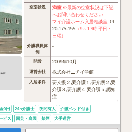
空室状況
満室
※最新の空室状況は下記
へお問い合わせください
マイ介護ホーム入居相談室
:
01
20-175-155
（9～17時 平日・
日曜）
介護職員体
-
制
開設
2009年10月
運営会社
株式会社ニチイ学館
入居条件
要支援２,要介護１,要介護２,要
介護３,要介護４,要介護５,認知
症
金0円
24h介護士
夜間有人
介護ベッド付き
ービス
園芸・庭園
禁煙
大手運営