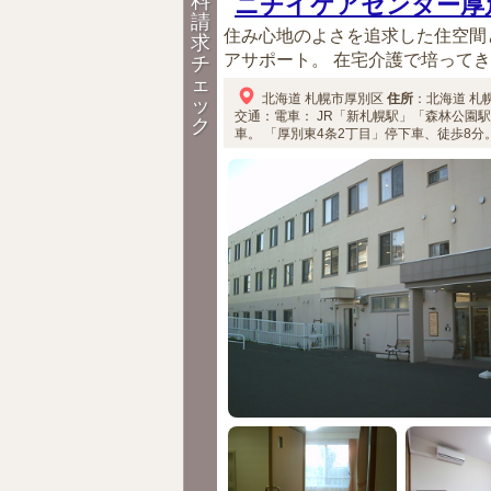
料
ニチイケアセンター厚
請
住み心地のよさを追求した住空間
求
アサポート。 在宅介護で培ってき
チ
ェ
北海道
札幌市厚別区
住所
：
北海道
札
ッ
交通：電車：
JR「新札幌駅」「森林公園駅
ク
車。
「厚別東4条2丁目」停下車、徒歩8分