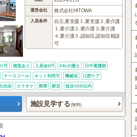
運営会社
株式会社HITOWA
入居条件
自立,要支援１,要支援２,要介護
１,要介護２,要介護３,要介護
４,要介護５,認知症,認知症相談
可
り可
個室あり
入居金0円
24h介護士
日中看護師
ナースコール
ネット利用可
機械浴
口腔ケア
出自由
カラオケ
禁煙
駅近
徒歩10分以内
施設見学する
(無料)
更新