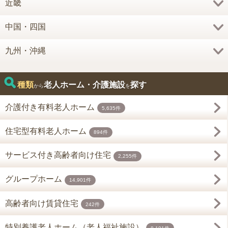
近畿
中国・四国
九州・沖縄
種類
老人ホーム・介護施設
探す
から
を
介護付き有料老人ホーム
5,635件
住宅型有料老人ホーム
894件
サービス付き高齢者向け住宅
2,255件
グループホーム
14,901件
高齢者向け賃貸住宅
242件
特別養護老人ホーム（老人福祉施設）