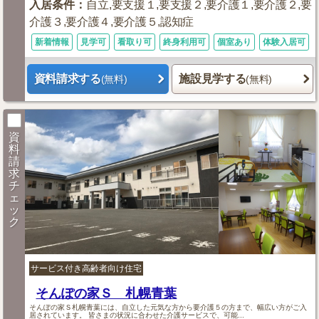
入居条件
：
自立,要支援１,要支援２,要介護１,要介護２,要
介護３,要介護４,要介護５,認知症
新着情報
見学可
看取り可
終身利用可
個室あり
体験入居可
資料請求する
施設見学する
(無料)
(無料)
資
料
請
求
チ
ェ
ッ
ク
サービス付き高齢者向け住宅
そんぽの家Ｓ 札幌青葉
そんぽの家Ｓ札幌青葉には、自立した元気な方から要介護５の方まで、幅広い方がご入
居されています。 皆さまの状況に合わせた介護サービスで、可能...