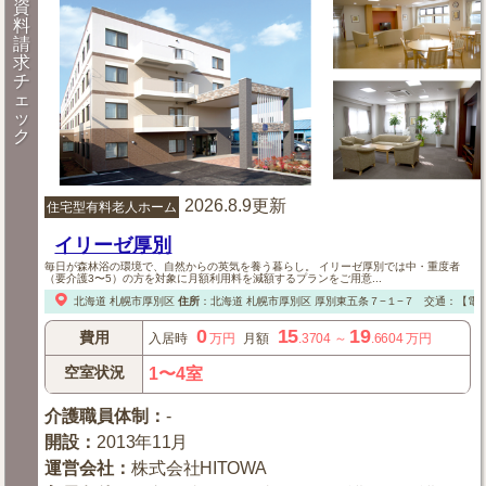
資
料
請
求
チ
ェ
ッ
ク
2026.8.9更新
住宅型有料老人ホーム
イリーゼ厚別
毎日が森林浴の環境で、自然からの英気を養う暮らし。 イリーゼ厚別では中・重度者
（要介護3〜5）の方を対象に月額利用料を減額するプランをご用意...
北海道
札幌市厚別区
住所
：
北海道
札幌市厚別区
厚別東五条７−１−７
交通：【電
0
15
19
費用
入居時
万円
月額
.3704
～
.6604
万円
空室状況
1〜4室
介護職員体制
：
-
開設
：
2013年11月
運営会社
：
株式会社HITOWA