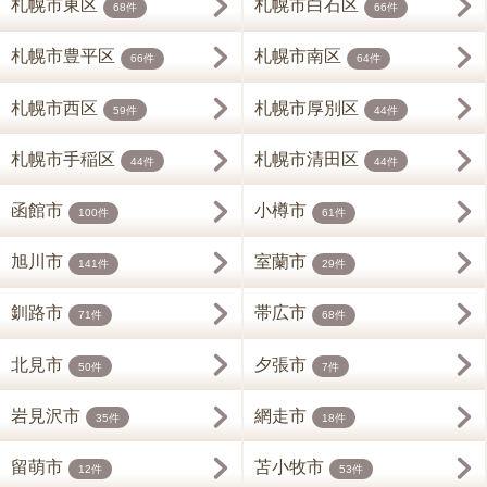
札幌市東区
札幌市白石区
68件
66件
札幌市豊平区
札幌市南区
66件
64件
札幌市西区
札幌市厚別区
59件
44件
札幌市手稲区
札幌市清田区
44件
44件
函館市
小樽市
100件
61件
旭川市
室蘭市
141件
29件
釧路市
帯広市
71件
68件
北見市
夕張市
50件
7件
岩見沢市
網走市
35件
18件
留萌市
苫小牧市
12件
53件