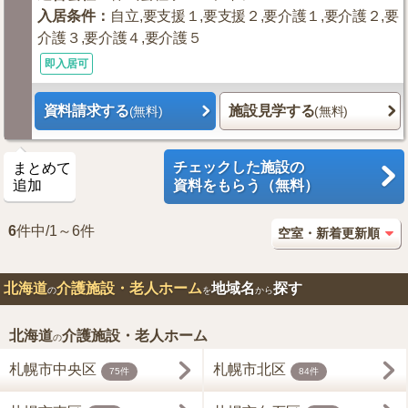
入居条件
：
自立,要支援１,要支援２,要介護１,要介護２,要
介護３,要介護４,要介護５
即入居可
資料請求する
施設見学する
(無料)
(無料)
チェックした施設の
まとめて
追加
資料をもらう（無料）
6
件中/1～6件
北海道
介護施設・老人ホーム
地域名
探す
の
を
から
北海道
介護施設・老人ホーム
の
札幌市中央区
札幌市北区
75件
84件