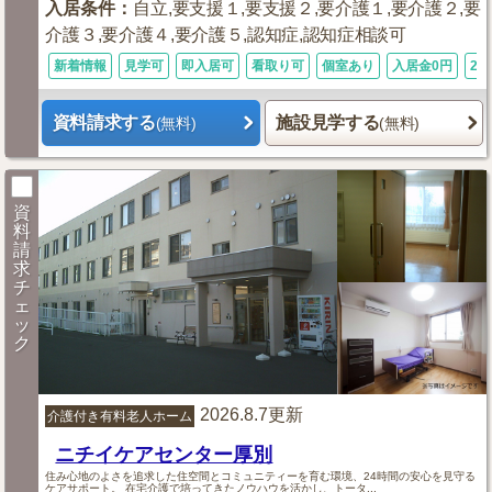
入居条件
：
自立,要支援１,要支援２,要介護１,要介護２,要
介護３,要介護４,要介護５,認知症,認知症相談可
新着情報
見学可
即入居可
看取り可
個室あり
入居金0円
24
資料請求する
施設見学する
(無料)
(無料)
資
料
請
求
チ
ェ
ッ
ク
2026.8.7更新
介護付き有料老人ホーム
ニチイケアセンター厚別
住み心地のよさを追求した住空間とコミュニティーを育む環境、24時間の安心を見守る
ケアサポート。 在宅介護で培ってきたノウハウを活かし、トータ...