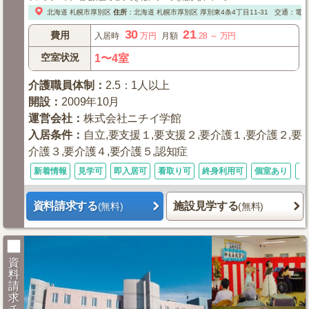
北海道
札幌市厚別区
住所
：
北海道
札幌市厚別区
厚別東4条4丁目11-31
交通：電車
30
21
費用
入居時
万円
月額
.28
～
万円
空室状況
1〜4室
介護職員体制
：
2.5：1人以上
開設
：
2009年10月
運営会社
：
株式会社ニチイ学館
入居条件
：
自立,要支援１,要支援２,要介護１,要介護２,要
介護３,要介護４,要介護５,認知症
新着情報
見学可
即入居可
看取り可
終身利用可
個室あり
シ
資料請求する
施設見学する
(無料)
(無料)
資
料
請
求