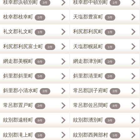
枝幸郡浜頓別町
枝幸郡中頓別町
3件
1件
枝幸郡枝幸町
天塩郡豊富町
2件
3件
礼文郡礼文町
利尻郡利尻町
1件
1件
利尻郡利尻富士町
天塩郡幌延町
2件
1件
網走郡美幌町
網走郡津別町
6件
2件
斜里郡斜里町
斜里郡清里町
5件
2件
斜里郡小清水町
常呂郡訓子府町
2件
2件
常呂郡置戸町
常呂郡佐呂間町
2件
4件
紋別郡遠軽町
紋別郡湧別町
8件
3件
紋別郡滝上町
紋別郡西興部村
1件
1件