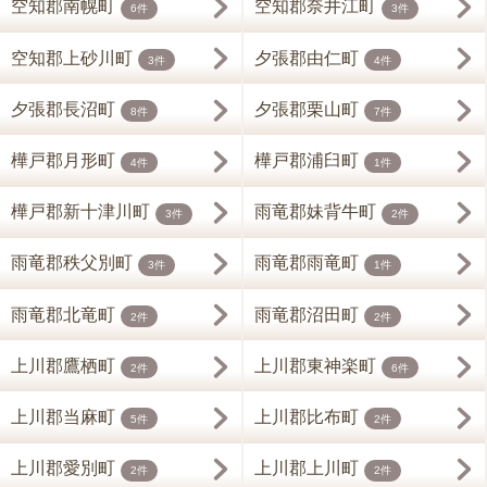
空知郡南幌町
空知郡奈井江町
6件
3件
空知郡上砂川町
夕張郡由仁町
3件
4件
夕張郡長沼町
夕張郡栗山町
8件
7件
樺戸郡月形町
樺戸郡浦臼町
4件
1件
樺戸郡新十津川町
雨竜郡妹背牛町
3件
2件
雨竜郡秩父別町
雨竜郡雨竜町
3件
1件
雨竜郡北竜町
雨竜郡沼田町
2件
2件
上川郡鷹栖町
上川郡東神楽町
2件
6件
上川郡当麻町
上川郡比布町
5件
2件
上川郡愛別町
上川郡上川町
2件
2件