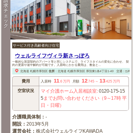
請
求
チ
ェ
ッ
ク
サービス付き高齢者向け住宅
ウェルライフヴィラ新さっぽろ
一般的な賃貸契約のアパート等と同じシステムで、ライフスタイルの変化に合わせ、 契
約の更新や途中解約が可能です。入居時にかかる費用は、敷金と...
北海道
札幌市厚別区
住所
：
北海道
札幌市厚別区
厚別東1条4丁目1-40
交通：□JR
11
12
13
費用
入居時
.6
万円
月額
.745
～
.425
万円
空室状況
マイ介護ホーム入居相談室
:
0120-175-15
5
までお問い合わせください（9～17時 平
日・日曜）
介護職員体制
：
-
開設
：
2013年5月
運営会社
：
株式会社ウェルライフKAWADA