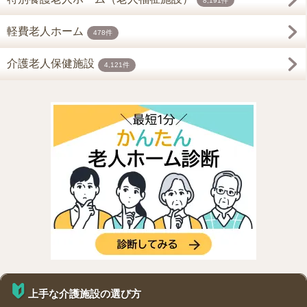
8,191件
軽費老人ホーム
478件
介護老人保健施設
4,121件
上手な介護施設の選び方