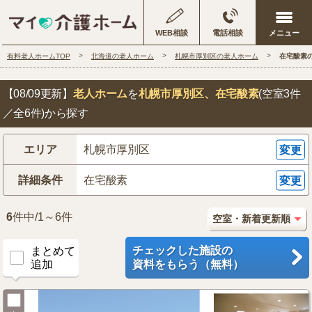
WEB相談
電話相談
有料老人ホームTOP
北海道の老人ホーム
札幌市厚別区の老人ホーム
在宅酸素
【08/09更新】
老人ホーム
を
札幌市厚別区
、在宅酸素
(空室3件
／全6件)から探す
エリア
札幌市厚別区
変更
詳細条件
在宅酸素
変更
6
件中/1～6件
チェックした施設の
まとめて
追加
資料をもらう（無料）