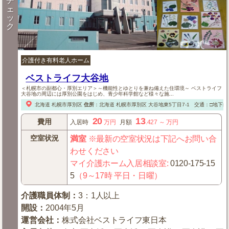
チ
ェ
ッ
ク
介護付き有料老人ホーム
ベストライフ大谷地
＜札幌市の副都心・厚別エリア＞～機能性とゆとりを兼ね備えた住環境～ ベストライフ
大谷地の周辺には厚別公園をはじめ、青少年科学館など様々な施...
北海道
札幌市厚別区
住所
：
北海道
札幌市厚別区
大谷地東5丁目7-1
交通：□地下鉄
20
13
費用
入居時
万円
月額
.427
～
万円
空室状況
満室
※最新の空室状況は下記へお問い合
わせください
マイ介護ホーム入居相談室
:
0120-175-15
5
（9～17時 平日・日曜）
介護職員体制
：
3：1人以上
開設
：
2004年5月
運営会社
：
株式会社ベストライフ東日本