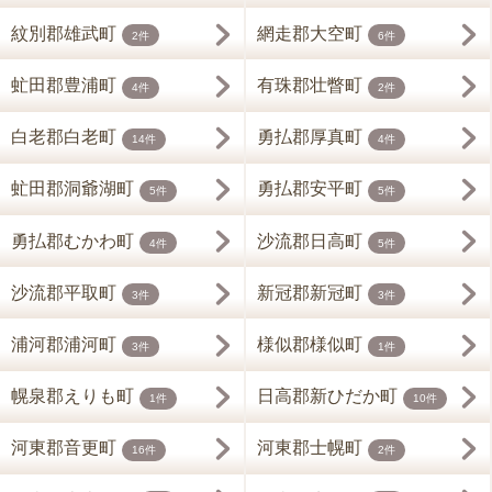
紋別郡雄武町
網走郡大空町
2件
6件
虻田郡豊浦町
有珠郡壮瞥町
4件
2件
白老郡白老町
勇払郡厚真町
14件
4件
虻田郡洞爺湖町
勇払郡安平町
5件
5件
勇払郡むかわ町
沙流郡日高町
4件
5件
沙流郡平取町
新冠郡新冠町
3件
3件
浦河郡浦河町
様似郡様似町
3件
1件
幌泉郡えりも町
日高郡新ひだか町
1件
10件
河東郡音更町
河東郡士幌町
16件
2件