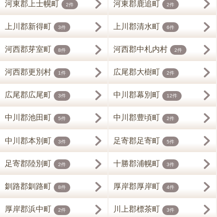
河東郡上士幌町
河東郡鹿追町
2件
2件
上川郡新得町
上川郡清水町
3件
6件
河西郡芽室町
河西郡中札内村
8件
2件
河西郡更別村
広尾郡大樹町
1件
2件
広尾郡広尾町
中川郡幕別町
3件
12件
中川郡池田町
中川郡豊頃町
5件
2件
中川郡本別町
足寄郡足寄町
3件
5件
足寄郡陸別町
十勝郡浦幌町
2件
3件
釧路郡釧路町
厚岸郡厚岸町
8件
4件
厚岸郡浜中町
川上郡標茶町
2件
3件