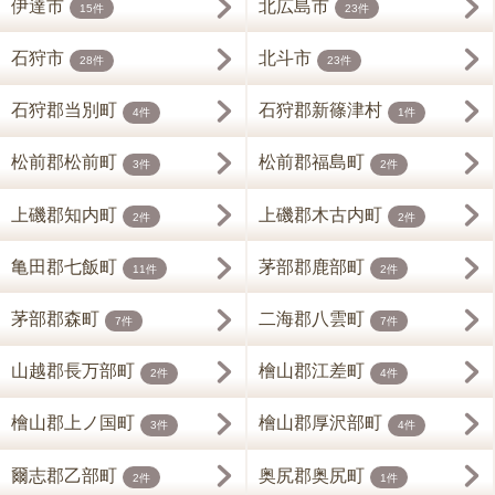
伊達市
北広島市
15件
23件
石狩市
北斗市
28件
23件
石狩郡当別町
石狩郡新篠津村
4件
1件
松前郡松前町
松前郡福島町
3件
2件
上磯郡知内町
上磯郡木古内町
2件
2件
亀田郡七飯町
茅部郡鹿部町
11件
2件
茅部郡森町
二海郡八雲町
7件
7件
山越郡長万部町
檜山郡江差町
2件
4件
檜山郡上ノ国町
檜山郡厚沢部町
3件
4件
爾志郡乙部町
奥尻郡奥尻町
2件
1件