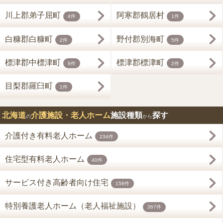
川上郡弟子屈町
阿寒郡鶴居村
4件
1件
白糠郡白糠町
野付郡別海町
2件
5件
標津郡中標津町
標津郡標津町
9件
2件
目梨郡羅臼町
1件
北海道
介護施設・老人ホーム
施設種類
探す
の
から
介護付き有料老人ホーム
234件
住宅型有料老人ホーム
40件
サービス付き高齢者向け住宅
158件
特別養護老人ホーム（老人福祉施設）
367件