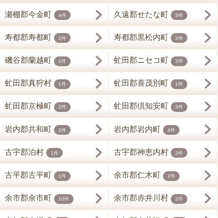
瀬棚郡今金町
久遠郡せたな町
4件
5件
寿都郡寿都町
寿都郡黒松内町
2件
3件
磯谷郡蘭越町
虻田郡ニセコ町
2件
2件
虻田郡真狩村
虻田郡喜茂別町
1件
1件
虻田郡京極町
虻田郡倶知安町
2件
3件
岩内郡共和町
岩内郡岩内町
2件
4件
古宇郡泊村
古宇郡神恵内村
1件
2件
古平郡古平町
余市郡仁木町
1件
2件
余市郡余市町
余市郡赤井川村
10件
2件