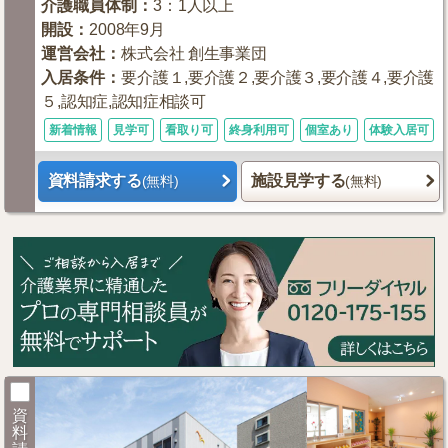
介護職員体制
：
3：1人以上
開設
：
2008年9月
運営会社
：
株式会社 創生事業団
入居条件
：
要介護１,要介護２,要介護３,要介護４,要介護
５,認知症,認知症相談可
新着情報
見学可
看取り可
終身利用可
個室あり
体験入居可
資料請求する
施設見学する
(無料)
(無料)
資
料