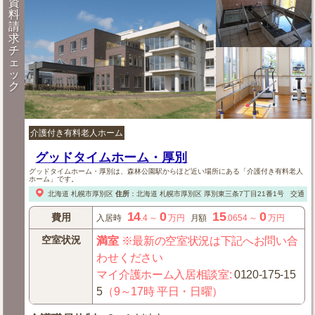
資
料
請
求
チ
ェ
ッ
ク
介護付き有料老人ホーム
グッドタイムホーム・厚別
グッドタイムホーム・厚別は、森林公園駅からほど近い場所にある「介護付き有料老人
ホーム」です。
北海道
札幌市厚別区
住所
：
北海道
札幌市厚別区
厚別東三条7丁目21番1号
交通：
14
0
15
0
費用
入居時
.4
～
万円
月額
.0654
～
万円
空室状況
満室
※最新の空室状況は下記へお問い合
わせください
マイ介護ホーム入居相談室
:
0120-175-15
5
（9～17時 平日・日曜）