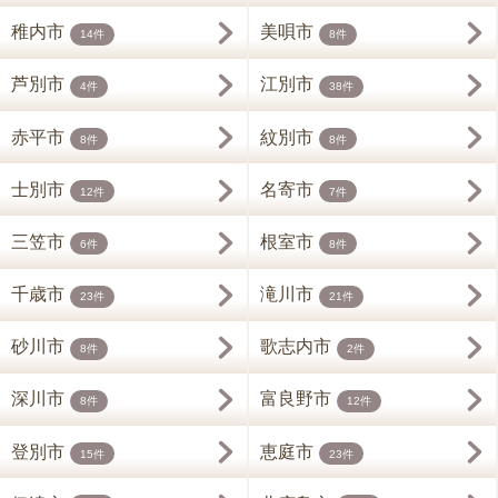
稚内市
美唄市
14件
8件
芦別市
江別市
4件
38件
赤平市
紋別市
8件
8件
士別市
名寄市
12件
7件
三笠市
根室市
6件
8件
千歳市
滝川市
23件
21件
砂川市
歌志内市
8件
2件
深川市
富良野市
8件
12件
登別市
恵庭市
15件
23件