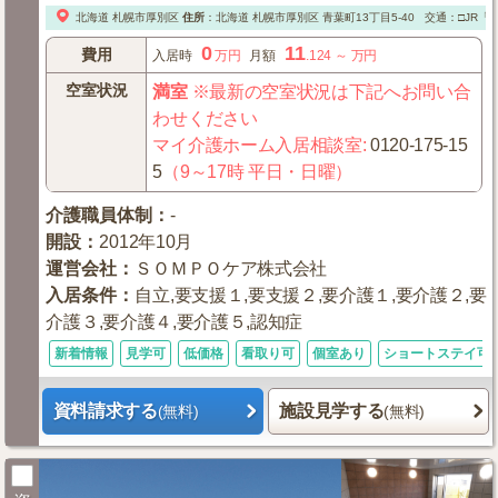
北海道
札幌市厚別区
住所
：
北海道
札幌市厚別区
青葉町13丁目5-40
交通：□JR「
0
11
費用
入居時
万円
月額
.124
～
万円
空室状況
満室
※最新の空室状況は下記へお問い合
わせください
マイ介護ホーム入居相談室
:
0120-175-15
5
（9～17時 平日・日曜）
介護職員体制
：
-
開設
：
2012年10月
運営会社
：
ＳＯＭＰＯケア株式会社
入居条件
：
自立,要支援１,要支援２,要介護１,要介護２,要
介護３,要介護４,要介護５,認知症
新着情報
見学可
低価格
看取り可
個室あり
ショートステイ可
資料請求する
施設見学する
(無料)
(無料)