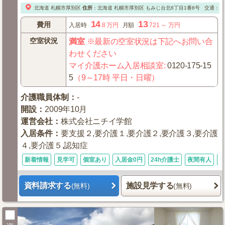
北海道
札幌市厚別区
住所
：
北海道
札幌市厚別区
もみじ台北6丁目1番8号
交通：地
14
13
費用
入居時
.8
万円
月額
.721
～
万円
空室状況
満室
※最新の空室状況は下記へお問い合
わせください
マイ介護ホーム入居相談室
:
0120-175-15
5
（9～17時 平日・日曜）
介護職員体制
：
-
開設
：
2009年10月
運営会社
：
株式会社ニチイ学館
入居条件
：
要支援２,要介護１,要介護２,要介護３,要介護
４,要介護５,認知症
新着情報
見学可
個室あり
入居金0円
24h介護士
夜間有人
資料請求する
施設見学する
(無料)
(無料)