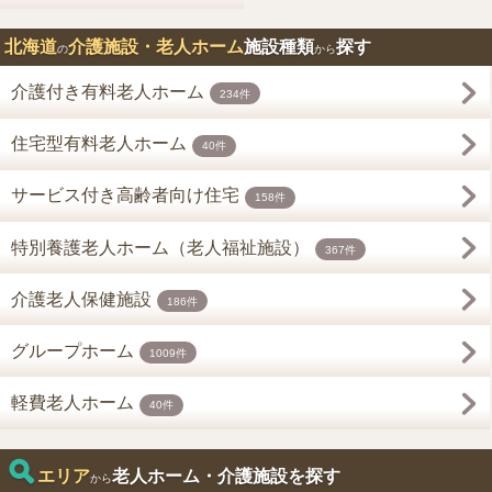
北海道
介護施設・老人ホーム
施設種類
探す
の
から
介護付き有料老人ホーム
234件
住宅型有料老人ホーム
40件
サービス付き高齢者向け住宅
158件
特別養護老人ホーム（老人福祉施設）
367件
介護老人保健施設
186件
グループホーム
1009件
軽費老人ホーム
40件
エリア
老人ホーム・介護施設を探す
から