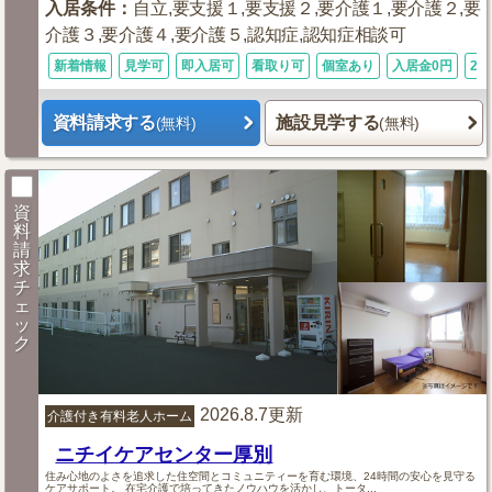
入居条件
：
自立,要支援１,要支援２,要介護１,要介護２,要
介護３,要介護４,要介護５,認知症,認知症相談可
新着情報
見学可
即入居可
看取り可
個室あり
入居金0円
24
資料請求する
施設見学する
(無料)
(無料)
資
料
請
求
チ
ェ
ッ
ク
2026.8.7更新
介護付き有料老人ホーム
ニチイケアセンター厚別
住み心地のよさを追求した住空間とコミュニティーを育む環境、24時間の安心を見守る
ケアサポート。 在宅介護で培ってきたノウハウを活かし、トータ...