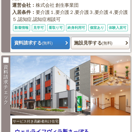
運営会社
：
株式会社 創生事業団
入居条件
：
要介護１,要介護２,要介護３,要介護４,要介護
５,認知症,認知症相談可
新着情報
見学可
看取り可
終身利用可
個室あり
体験入居可
資料請求する
施設見学する
(無料)
(無料)
資
料
請
求
チ
ェ
ッ
ク
サービス付き高齢者向け住宅
ウェルライフヴィラ新さっぽろ