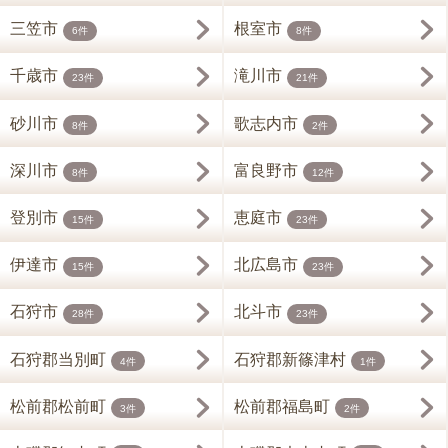
三笠市
根室市
6件
8件
千歳市
滝川市
23件
21件
砂川市
歌志内市
8件
2件
深川市
富良野市
8件
12件
登別市
恵庭市
15件
23件
伊達市
北広島市
15件
23件
石狩市
北斗市
28件
23件
石狩郡当別町
石狩郡新篠津村
4件
1件
松前郡松前町
松前郡福島町
3件
2件