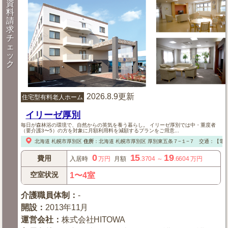
資
料
請
求
チ
ェ
ッ
ク
2026.8.9更新
住宅型有料老人ホーム
イリーゼ厚別
毎日が森林浴の環境で、自然からの英気を養う暮らし。 イリーゼ厚別では中・重度者
（要介護3〜5）の方を対象に月額利用料を減額するプランをご用意...
北海道
札幌市厚別区
住所
：
北海道
札幌市厚別区
厚別東五条７−１−７
交通：【電
0
15
19
費用
入居時
万円
月額
.3704
～
.6604
万円
空室状況
1〜4室
介護職員体制
：
-
開設
：
2013年11月
運営会社
：
株式会社HITOWA