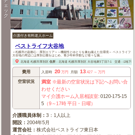
チ
ェ
ッ
ク
介護付き有料老人ホーム
ベストライフ大谷地
＜札幌市の副都心・厚別エリア＞～機能性とゆとりを兼ね備えた住環境～ ベストライフ
大谷地の周辺には厚別公園をはじめ、青少年科学館など様々な施...
北海道
札幌市厚別区
住所
：
北海道
札幌市厚別区
大谷地東5丁目7-1
交通：□地下鉄
20
13
費用
入居時
万円
月額
.427
～
万円
空室状況
満室
※最新の空室状況は下記へお問い合
わせください
マイ介護ホーム入居相談室
:
0120-175-15
5
（9～17時 平日・日曜）
介護職員体制
：
3：1人以上
開設
：
2004年5月
運営会社
：
株式会社ベストライフ東日本