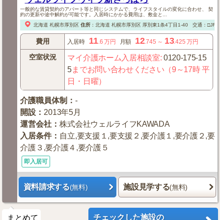
一般的な賃貸契約のアパート等と同じシステムで、ライフスタイルの変化に合わせ、 契
約の更新や途中解約が可能です。入居時にかかる費用は、敷金と...
北海道
札幌市厚別区
住所
：
北海道
札幌市厚別区
厚別東1条4丁目1-40
交通：□JR
11
12
13
費用
入居時
.6
万円
月額
.745
～
.425
万円
空室状況
マイ介護ホーム入居相談室
:
0120-175-15
5
までお問い合わせください（9～17時 平
日・日曜）
介護職員体制
：
-
開設
：
2013年5月
運営会社
：
株式会社ウェルライフKAWADA
入居条件
：
自立,要支援１,要支援２,要介護１,要介護２,要
介護３,要介護４,要介護５
即入居可
資料請求する
施設見学する
(無料)
(無料)
チェックした施設の
まとめて