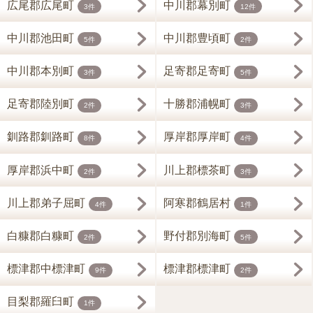
広尾郡広尾町
中川郡幕別町
3件
12件
中川郡池田町
中川郡豊頃町
5件
2件
中川郡本別町
足寄郡足寄町
3件
5件
足寄郡陸別町
十勝郡浦幌町
2件
3件
釧路郡釧路町
厚岸郡厚岸町
8件
4件
厚岸郡浜中町
川上郡標茶町
2件
3件
川上郡弟子屈町
阿寒郡鶴居村
4件
1件
白糠郡白糠町
野付郡別海町
2件
5件
標津郡中標津町
標津郡標津町
9件
2件
目梨郡羅臼町
1件