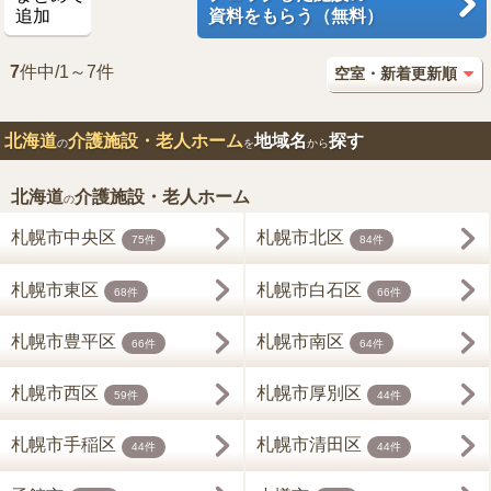
追加
資料をもらう（無料）
7
件中/1～7件
北海道
介護施設・老人ホーム
地域名
探す
の
を
から
北海道
介護施設・老人ホーム
の
札幌市中央区
札幌市北区
75件
84件
札幌市東区
札幌市白石区
68件
66件
札幌市豊平区
札幌市南区
66件
64件
札幌市西区
札幌市厚別区
59件
44件
札幌市手稲区
札幌市清田区
44件
44件