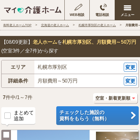
WEB相談
電話相談
有料老人ホームTOP
北海道の老人ホーム
札幌市厚別区の老人ホーム
月額費用
【08/09更新】
老人ホーム
を
札幌市厚別区
、月額費用～50万円
(空室3件／全7件)から探す
エリア
札幌市厚別区
変更
詳細条件
月額費用～50万円
変更
7
件中/1～7件
チェックした施設の
まとめて
追加
資料をもらう（無料）