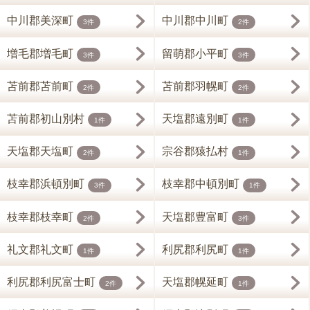
中川郡美深町
中川郡中川町
3件
2件
増毛郡増毛町
留萌郡小平町
3件
3件
苫前郡苫前町
苫前郡羽幌町
2件
2件
苫前郡初山別村
天塩郡遠別町
1件
1件
天塩郡天塩町
宗谷郡猿払村
2件
1件
枝幸郡浜頓別町
枝幸郡中頓別町
3件
1件
枝幸郡枝幸町
天塩郡豊富町
2件
3件
礼文郡礼文町
利尻郡利尻町
1件
1件
利尻郡利尻富士町
天塩郡幌延町
2件
1件