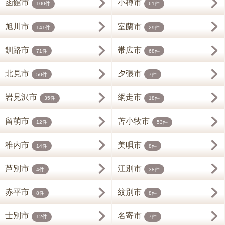
函館市
小樽市
100件
61件
旭川市
室蘭市
141件
29件
釧路市
帯広市
71件
68件
北見市
夕張市
50件
7件
岩見沢市
網走市
35件
18件
留萌市
苫小牧市
12件
53件
稚内市
美唄市
14件
8件
芦別市
江別市
4件
38件
赤平市
紋別市
8件
8件
士別市
名寄市
12件
7件