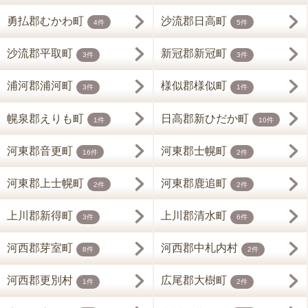
勇払郡むかわ町
沙流郡日高町
4件
5件
沙流郡平取町
新冠郡新冠町
3件
3件
浦河郡浦河町
様似郡様似町
3件
1件
幌泉郡えりも町
日高郡新ひだか町
1件
10件
河東郡音更町
河東郡士幌町
16件
2件
河東郡上士幌町
河東郡鹿追町
2件
2件
上川郡新得町
上川郡清水町
3件
6件
河西郡芽室町
河西郡中札内村
8件
2件
河西郡更別村
広尾郡大樹町
1件
2件