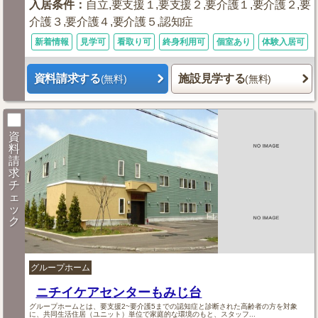
入居条件
：
自立,要支援１,要支援２,要介護１,要介護２,要
介護３,要介護４,要介護５,認知症
新着情報
見学可
看取り可
終身利用可
個室あり
体験入居可
資料請求する
施設見学する
(無料)
(無料)
資
料
請
求
チ
ェ
ッ
ク
グループホーム
ニチイケアセンターもみじ台
グループホームとは、要支援2~要介護5までの認知症と診断された高齢者の方を対象
に、共同生活住居（ユニット）単位で家庭的な環境のもと、スタッフ...