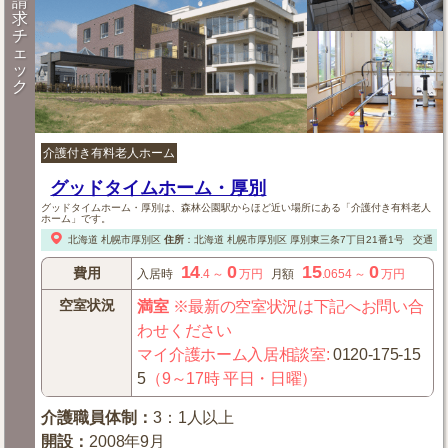
請
求
チ
ェ
ッ
ク
介護付き有料老人ホーム
グッドタイムホーム・厚別
グッドタイムホーム・厚別は、森林公園駅からほど近い場所にある「介護付き有料老人
ホーム」です。
北海道
札幌市厚別区
住所
：
北海道
札幌市厚別区
厚別東三条7丁目21番1号
交通：
14
0
15
0
費用
入居時
.4
～
万円
月額
.0654
～
万円
空室状況
満室
※最新の空室状況は下記へお問い合
わせください
マイ介護ホーム入居相談室
:
0120-175-15
5
（9～17時 平日・日曜）
介護職員体制
：
3：1人以上
開設
：
2008年9月