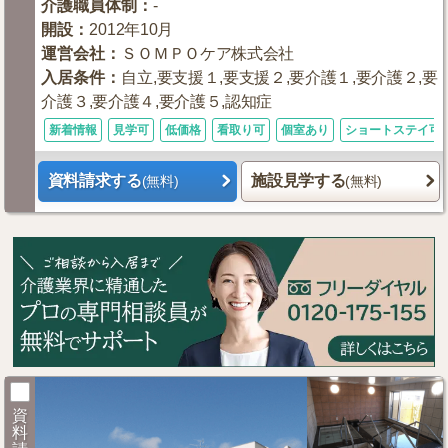
介護職員体制
：
-
開設
：
2012年10月
運営会社
：
ＳＯＭＰＯケア株式会社
入居条件
：
自立,要支援１,要支援２,要介護１,要介護２,要
介護３,要介護４,要介護５,認知症
新着情報
見学可
低価格
看取り可
個室あり
ショートステイ可
資料請求する
施設見学する
(無料)
(無料)
資
料