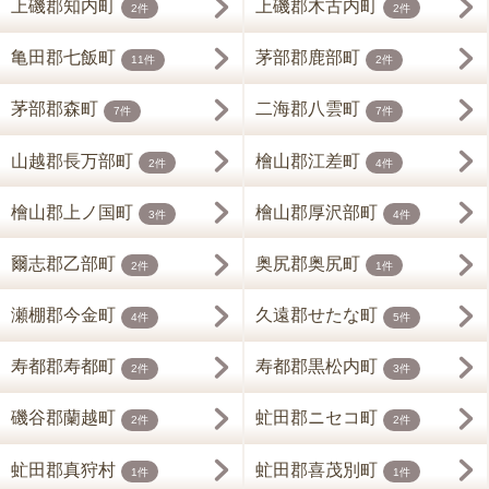
上磯郡知内町
上磯郡木古内町
2件
2件
亀田郡七飯町
茅部郡鹿部町
11件
2件
茅部郡森町
二海郡八雲町
7件
7件
山越郡長万部町
檜山郡江差町
2件
4件
檜山郡上ノ国町
檜山郡厚沢部町
3件
4件
爾志郡乙部町
奥尻郡奥尻町
2件
1件
瀬棚郡今金町
久遠郡せたな町
4件
5件
寿都郡寿都町
寿都郡黒松内町
2件
3件
磯谷郡蘭越町
虻田郡ニセコ町
2件
2件
虻田郡真狩村
虻田郡喜茂別町
1件
1件