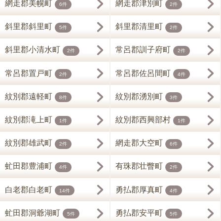
網走郡美幌町
網走郡津別町
6件
2件
斜里郡斜里町
斜里郡清里町
5件
2件
斜里郡小清水町
常呂郡訓子府町
2件
2件
常呂郡置戸町
常呂郡佐呂間町
2件
4件
紋別郡遠軽町
紋別郡湧別町
8件
3件
紋別郡滝上町
紋別郡西興部村
1件
1件
紋別郡雄武町
網走郡大空町
2件
6件
虻田郡豊浦町
有珠郡壮瞥町
4件
2件
白老郡白老町
勇払郡厚真町
14件
4件
虻田郡洞爺湖町
勇払郡安平町
5件
5件