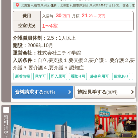
北海道
札幌市厚別区
住所
：
北海道
札幌市厚別区
厚別東4条4丁目11-31
交通：電車
30
21
費用
入居時
万円
月額
.28
～
万円
空室状況
1〜4室
介護職員体制
：
2.5：1人以上
開設
：
2009年10月
運営会社
：
株式会社ニチイ学館
入居条件
：
自立,要支援１,要支援２,要介護１,要介護２,要
介護３,要介護４,要介護５,認知症
新着情報
見学可
即入居可
看取り可
終身利用可
個室あり
シ
資料請求する
施設見学する
(無料)
(無料)
資
料
請
求