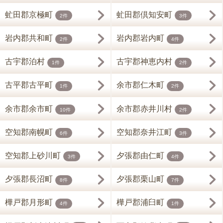
虻田郡京極町
虻田郡倶知安町
2件
3件
岩内郡共和町
岩内郡岩内町
2件
4件
古宇郡泊村
古宇郡神恵内村
1件
2件
古平郡古平町
余市郡仁木町
1件
2件
余市郡余市町
余市郡赤井川村
10件
2件
空知郡南幌町
空知郡奈井江町
6件
3件
空知郡上砂川町
夕張郡由仁町
3件
4件
夕張郡長沼町
夕張郡栗山町
8件
7件
樺戸郡月形町
樺戸郡浦臼町
4件
1件