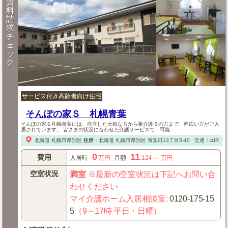
資
料
請
求
チ
ェ
ッ
ク
サービス付き高齢者向け住宅
そんぽの家Ｓ 札幌青葉
そんぽの家Ｓ札幌青葉には、自立した元気な方から要介護５の方まで、幅広い方がご入
居されています。 皆さまの状況に合わせた介護サービスで、可能...
北海道
札幌市厚別区
住所
：
北海道
札幌市厚別区
青葉町13丁目5-40
交通：□JR「
0
11
費用
入居時
万円
月額
.124
～
万円
空室状況
満室
※最新の空室状況は下記へお問い合
わせください
マイ介護ホーム入居相談室
:
0120-175-15
5
（9～17時 平日・日曜）