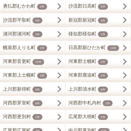
勇払郡むかわ町
沙流郡日高町
4件
5件
沙流郡平取町
新冠郡新冠町
3件
3件
浦河郡浦河町
様似郡様似町
3件
1件
幌泉郡えりも町
日高郡新ひだか町
1件
10件
河東郡音更町
河東郡士幌町
16件
2件
河東郡上士幌町
河東郡鹿追町
2件
2件
上川郡新得町
上川郡清水町
3件
6件
河西郡芽室町
河西郡中札内村
8件
2件
河西郡更別村
広尾郡大樹町
1件
2件
広尾郡広尾町
中川郡幕別町
3件
12件