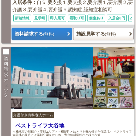
入居条件
：
自立,要支援１,要支援２,要介護１,要介護２,要
介護３,要介護４,要介護５,認知症,認知症相談可
新着情報
見学可
即入居可
看取り可
個室あり
入居金0円
24
資料請求する
施設見学する
(無料)
(無料)
資
料
請
求
チ
ェ
ッ
ク
介護付き有料老人ホーム
ベストライフ大谷地
＜札幌市の副都心・厚別エリア＞～機能性とゆとりを兼ね備えた住環境～ ベストライフ
大谷地の周辺には厚別公園をはじめ、青少年科学館など様々な施...