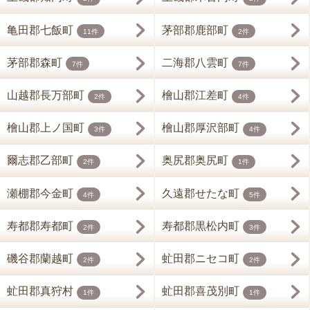
亀田郡七飯町
茅部郡鹿部町
11件
2件
茅部郡森町
二海郡八雲町
7件
7件
山越郡長万部町
檜山郡江差町
2件
4件
檜山郡上ノ国町
檜山郡厚沢部町
3件
4件
爾志郡乙部町
奥尻郡奥尻町
2件
1件
瀬棚郡今金町
久遠郡せたな町
4件
5件
寿都郡寿都町
寿都郡黒松内町
2件
3件
磯谷郡蘭越町
虻田郡ニセコ町
2件
2件
虻田郡真狩村
虻田郡喜茂別町
1件
1件