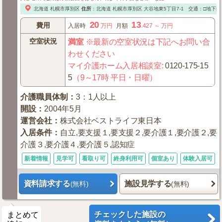
北海道
札幌市厚別区
住所
：
北海道
札幌市厚別区
大谷地東5丁目7-1
交通：□地下鉄
20
13
費用
入居時
万円
月額
.427
～
万円
空室状況
満室
※最新の空室状況は下記へお問い合
わせください
マイ介護ホーム入居相談室
:
0120-175-15
5
（9～17時 平日・日曜）
介護職員体制
：
3：1人以上
開設
：
2004年5月
運営会社
：
株式会社ベストライフ東日本
入居条件
：
自立,要支援１,要支援２,要介護１,要介護２,要
介護３,要介護４,要介護５,認知症
新着情報
見学可
看取り可
終身利用可
個室あり
体験入居可
資料請求する
施設見学する
(無料)
(無料)
チェックした施設の
まとめて