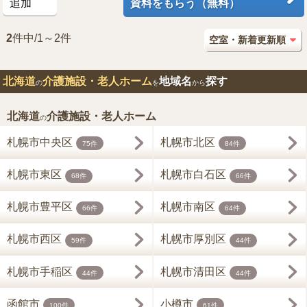
追加
資料をもらう（無料）
2
件中/1～2件
北海道
介護施設・老人ホーム
地域名
探す
の
を
から
北海道
介護施設・老人ホーム
の
札幌市中央区
札幌市北区
75件
84件
札幌市東区
札幌市白石区
68件
66件
札幌市豊平区
札幌市南区
66件
64件
札幌市西区
札幌市厚別区
59件
44件
札幌市手稲区
札幌市清田区
44件
44件
函館市
小樽市
100件
61件