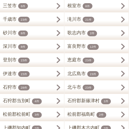
三笠市
根室市
6件
8件
千歳市
滝川市
23件
21件
砂川市
歌志内市
8件
2件
深川市
富良野市
8件
12件
登別市
恵庭市
15件
23件
伊達市
北広島市
15件
23件
石狩市
北斗市
28件
23件
石狩郡当別町
石狩郡新篠津村
4件
1件
松前郡松前町
松前郡福島町
3件
2件
上磯郡知内町
上磯郡木古内町
2件
2件