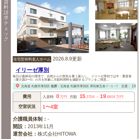
資
料
請
求
チ
ェ
ッ
ク
2026.8.9更新
住宅型有料老人ホーム
イリーゼ厚別
毎日が森林浴の環境で、自然からの英気を養う暮らし。 イリーゼ厚別では中・重度者
（要介護3〜5）の方を対象に月額利用料を減額するプランをご用意...
北海道
札幌市厚別区
住所
：
北海道
札幌市厚別区
厚別東五条７−１−７
交通：【電
0
15
19
費用
入居時
万円
月額
.3704
～
.6604
万円
空室状況
1〜4室
介護職員体制
：
-
開設
：
2013年11月
運営会社
：
株式会社HITOWA