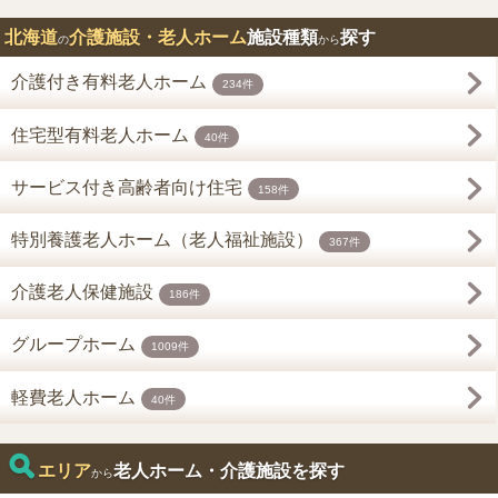
北海道
介護施設・老人ホーム
施設種類
探す
の
から
介護付き有料老人ホーム
234件
住宅型有料老人ホーム
40件
サービス付き高齢者向け住宅
158件
特別養護老人ホーム（老人福祉施設）
367件
介護老人保健施設
186件
グループホーム
1009件
軽費老人ホーム
40件
エリア
老人ホーム・介護施設を探す
から