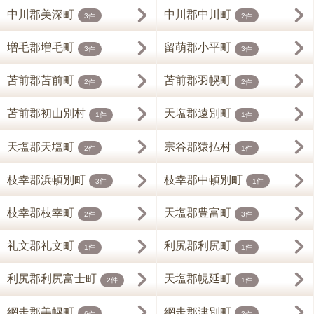
中川郡美深町
中川郡中川町
3件
2件
増毛郡増毛町
留萌郡小平町
3件
3件
苫前郡苫前町
苫前郡羽幌町
2件
2件
苫前郡初山別村
天塩郡遠別町
1件
1件
天塩郡天塩町
宗谷郡猿払村
2件
1件
枝幸郡浜頓別町
枝幸郡中頓別町
3件
1件
枝幸郡枝幸町
天塩郡豊富町
2件
3件
礼文郡礼文町
利尻郡利尻町
1件
1件
利尻郡利尻富士町
天塩郡幌延町
2件
1件
網走郡美幌町
網走郡津別町
6件
2件