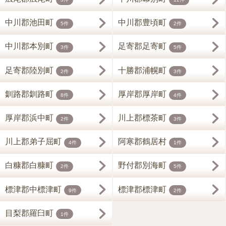
中川郡池田町
中川郡豊頃町
5件
2件
中川郡本別町
足寄郡足寄町
3件
5件
足寄郡陸別町
十勝郡浦幌町
2件
3件
釧路郡釧路町
厚岸郡厚岸町
8件
4件
厚岸郡浜中町
川上郡標茶町
2件
3件
川上郡弟子屈町
阿寒郡鶴居村
4件
1件
白糠郡白糠町
野付郡別海町
2件
5件
標津郡中標津町
標津郡標津町
9件
2件
目梨郡羅臼町
1件