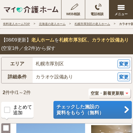
WEB相談
電話相談
有料老人ホームTOP
北海道の老人ホーム
札幌市厚別区の老人ホーム
カラオケ
【08/09更新】
老人ホーム
を
札幌市厚別区
、カラオケ設備あり
(空室1件／全2件)から探す
エリア
札幌市厚別区
変更
詳細条件
カラオケ設備あり
変更
2
件中/1～2件
チェックした施設の
まとめて
追加
資料をもらう（無料）