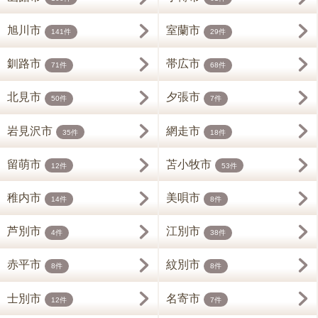
旭川市
室蘭市
141件
29件
釧路市
帯広市
71件
68件
北見市
夕張市
50件
7件
岩見沢市
網走市
35件
18件
留萌市
苫小牧市
12件
53件
稚内市
美唄市
14件
8件
芦別市
江別市
4件
38件
赤平市
紋別市
8件
8件
士別市
名寄市
12件
7件