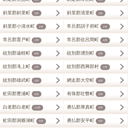
斜里郡斜里町
斜里郡清里町
5件
2件
斜里郡小清水町
常呂郡訓子府町
2件
2件
常呂郡置戸町
常呂郡佐呂間町
2件
4件
紋別郡遠軽町
紋別郡湧別町
8件
3件
紋別郡滝上町
紋別郡西興部村
1件
1件
紋別郡雄武町
網走郡大空町
2件
6件
虻田郡豊浦町
有珠郡壮瞥町
4件
2件
白老郡白老町
勇払郡厚真町
14件
4件
虻田郡洞爺湖町
勇払郡安平町
5件
5件