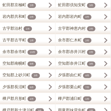
虻田郡京極町
虻田郡倶知安町
2件
3件
岩内郡共和町
岩内郡岩内町
2件
4件
古宇郡泊村
古宇郡神恵内村
1件
2件
古平郡古平町
余市郡仁木町
1件
2件
余市郡余市町
余市郡赤井川村
10件
2件
空知郡南幌町
空知郡奈井江町
6件
3件
空知郡上砂川町
夕張郡由仁町
3件
4件
夕張郡長沼町
夕張郡栗山町
8件
7件
樺戸郡月形町
樺戸郡浦臼町
4件
1件
樺戸郡新十津川町
雨竜郡妹背牛町
3件
2件