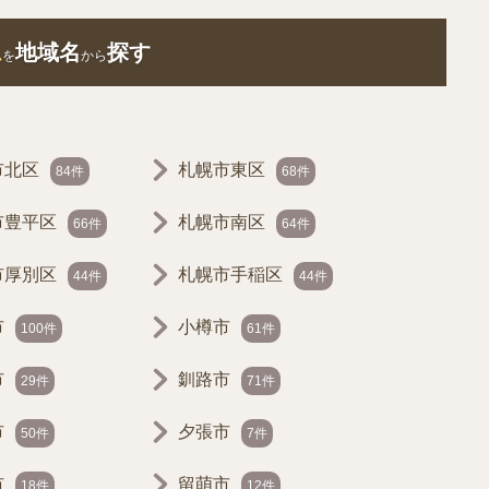
ム
地域名
探す
を
から
市北区
札幌市東区
84件
68件
市豊平区
札幌市南区
66件
64件
市厚別区
札幌市手稲区
44件
44件
市
小樽市
100件
61件
市
釧路市
29件
71件
市
夕張市
50件
7件
市
留萌市
18件
12件