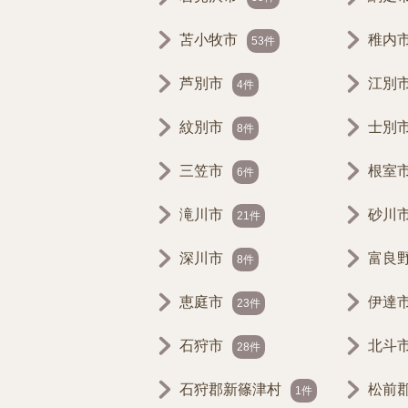
苫小牧市
稚内
53件
芦別市
江別
4件
紋別市
士別
8件
三笠市
根室
6件
滝川市
砂川
21件
深川市
富良
8件
恵庭市
伊達
23件
石狩市
北斗
28件
石狩郡新篠津村
松前
1件