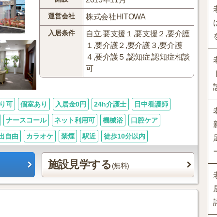
運営会社
株式会社HITOWA
入居条件
自立,要支援１,要支援２,要介護
１,要介護２,要介護３,要介護
４,要介護５,認知症,認知症相談
可
り可
個室あり
入居金0円
24h介護士
日中看護師
ナースコール
ネット利用可
機械浴
口腔ケア
出自由
カラオケ
禁煙
駅近
徒歩10分以内
施設見学する
(無料)