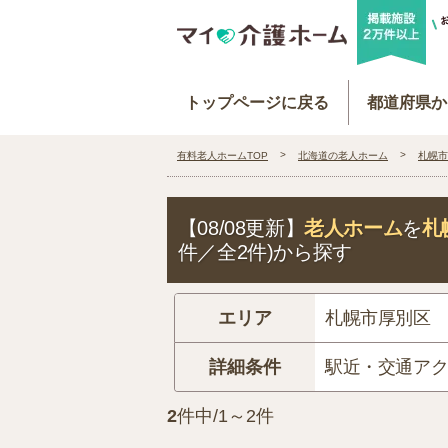
トップページに戻る
都道府県か
有料老人ホームTOP
北海道の老人ホーム
札幌市
【08/08更新】
老人ホーム
を
札
件／全2件)から探す
エリア
札幌市厚別区
詳細条件
駅近・交通ア
2
件中/1～2件