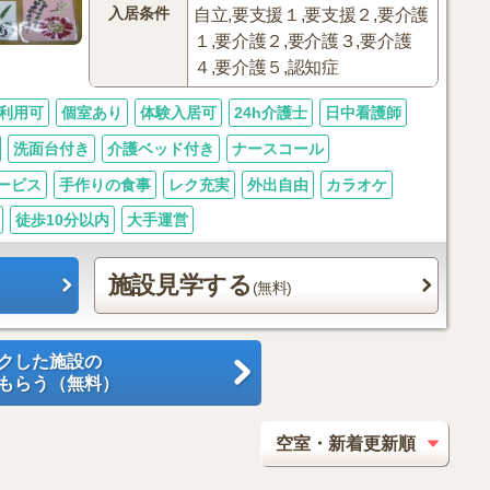
入居条件
自立,要支援１,要支援２,要介護
１,要介護２,要介護３,要介護
４,要介護５,認知症
利用可
個室あり
体験入居可
24h介護士
日中看護師
洗面台付き
介護ベッド付き
ナースコール
ービス
手作りの食事
レク充実
外出自由
カラオケ
徒歩10分以内
大手運営
施設見学する
(無料)
クした施設の
もらう（無料）