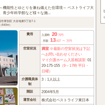
～機能性とゆとりを兼ね備えた住環境～ ベストライフ大
青少年科学館など様々な施...
幌市厚別区
大谷地東5丁目7-1
640m）
20
費用
入居時
万円
13
～
月額
.427
万円
空室状況
満室
※最新の空室状況は下記
へお問い合わせください
マイ介護ホーム入居相談室
:
01
20-175-155
（9～17時 平日・
日曜）
介護職員体
3：1人以上
制
開設
2004年5月
運営会社
株式会社ベストライフ東日本