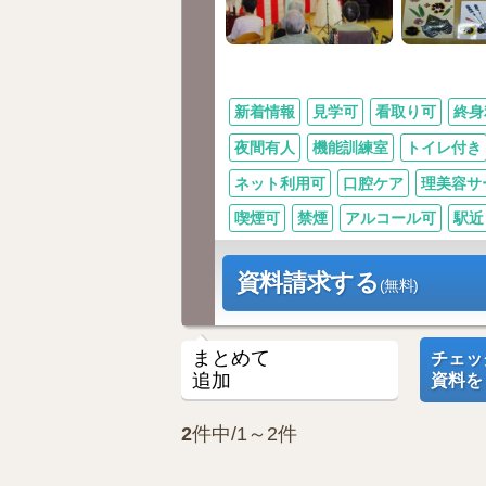
新着情報
見学可
看取り可
終身
夜間有人
機能訓練室
トイレ付き
ネット利用可
口腔ケア
理美容サ
喫煙可
禁煙
アルコール可
駅近
資料請求する
(無料)
まとめて
チェッ
追加
資料を
2
件中/1～2件