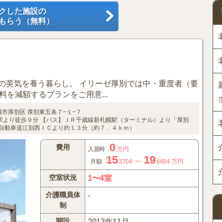
クした施設の
もらう（無料）
の英気を養う暮らし。 イリーゼ厚別では中・重度者（要
料を減額するプランをご用意...
幌市厚別区
厚別東五条７−１−７
駅より徒歩９分
【バス】ＪＲ千歳線新札幌駅（ターミナル）より「厚別
自動車道江別西ＩＣより約１３分（約７．４ｋｍ）
0
費用
入居時
万円
15
19
～
月額
.3704
.6604
万円
空室状況
1〜4室
介護職員体
-
制
開設
2013年11月