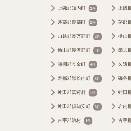
上磯郡知内町
上磯
2件
茅部郡鹿部町
茅部
2件
山越郡長万部町
檜山
2件
檜山郡厚沢部町
爾志
4件
瀬棚郡今金町
久遠
4件
寿都郡黒松内町
磯谷
3件
虻田郡真狩村
虻田
1件
虻田郡倶知安町
岩内
3件
古宇郡泊村
古宇
1件