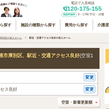
電話で入居相談
0120-175-155
9～17時 平日・日曜
相談料無料
ら探す
施設の種類から探す
費用から探す
介護
厚別区の老人ホーム
駅近・交通アクセス良好の老人ホーム
幌市厚別区
、駅近・交通アクセス良好
(空室1
変更
変更
クセス良好