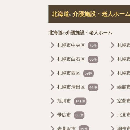
北海道
介護施設・老人ホー
の
北海道
介護施設・老人ホーム
の
札幌市中央区
札幌
75件
札幌市白石区
札幌
66件
札幌市西区
札幌
59件
札幌市清田区
函館
44件
旭川市
室蘭
141件
帯広市
北見
68件
岩見沢市
網走
35件