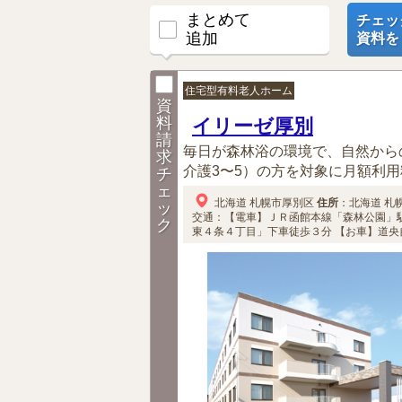
まとめて
チェッ
追加
資料を
住宅型有料老人ホーム
資
料
イリーゼ厚別
請
毎日が森林浴の環境で、自然から
求
介護3〜5）の方を対象に月額利用
チ
ェ
北海道
札幌市厚別区
住所
：
北海道
札
ッ
交通：【電車】ＪＲ函館本線「森林公園」
ク
東４条４丁目」下車徒歩３分
【お車】道央