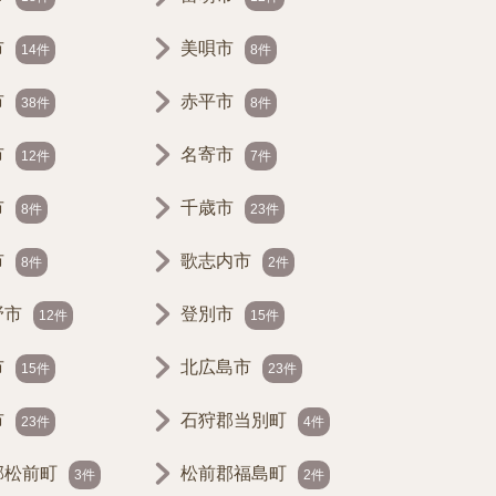
市
美唄市
14件
8件
市
赤平市
38件
8件
市
名寄市
12件
7件
市
千歳市
8件
23件
市
歌志内市
8件
2件
野市
登別市
12件
15件
市
北広島市
15件
23件
市
石狩郡当別町
23件
4件
郡松前町
松前郡福島町
3件
2件