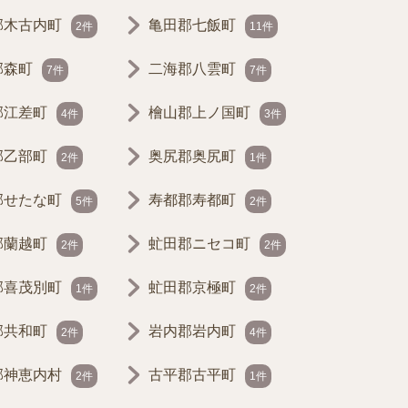
郡木古内町
亀田郡七飯町
2件
11件
郡森町
二海郡八雲町
7件
7件
郡江差町
檜山郡上ノ国町
4件
3件
郡乙部町
奥尻郡奥尻町
2件
1件
郡せたな町
寿都郡寿都町
5件
2件
郡蘭越町
虻田郡ニセコ町
2件
2件
郡喜茂別町
虻田郡京極町
1件
2件
郡共和町
岩内郡岩内町
2件
4件
郡神恵内村
古平郡古平町
2件
1件