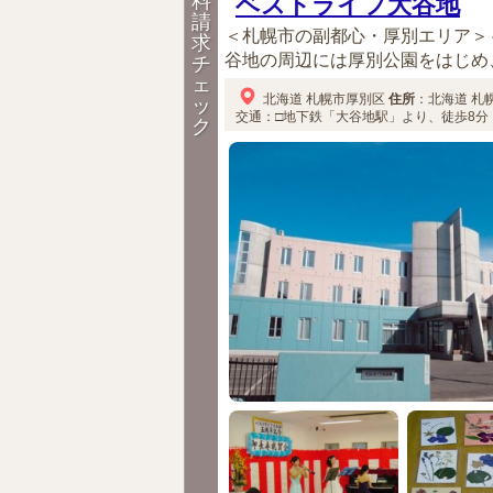
料
ベストライフ大谷地
請
＜札幌市の副都心・厚別エリア＞
求
谷地の周辺には厚別公園をはじめ、
チ
ェ
北海道
札幌市厚別区
住所
：
北海道
札
ッ
交通：□地下鉄「大谷地駅」より、徒歩8分（
ク