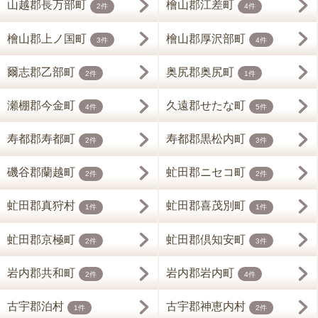
山越郡長万部町
檜山郡江差町
2件
4件
檜山郡上ノ国町
檜山郡厚沢部町
3件
4件
爾志郡乙部町
奥尻郡奥尻町
2件
1件
瀬棚郡今金町
久遠郡せたな町
4件
5件
寿都郡寿都町
寿都郡黒松内町
2件
3件
磯谷郡蘭越町
虻田郡ニセコ町
2件
2件
虻田郡真狩村
虻田郡喜茂別町
1件
1件
虻田郡京極町
虻田郡倶知安町
2件
3件
岩内郡共和町
岩内郡岩内町
2件
4件
古宇郡泊村
古宇郡神恵内村
1件
2件