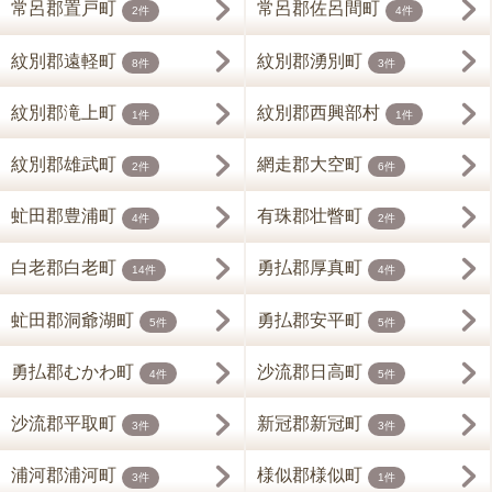
常呂郡置戸町
常呂郡佐呂間町
2件
4件
紋別郡遠軽町
紋別郡湧別町
8件
3件
紋別郡滝上町
紋別郡西興部村
1件
1件
紋別郡雄武町
網走郡大空町
2件
6件
虻田郡豊浦町
有珠郡壮瞥町
4件
2件
白老郡白老町
勇払郡厚真町
14件
4件
虻田郡洞爺湖町
勇払郡安平町
5件
5件
勇払郡むかわ町
沙流郡日高町
4件
5件
沙流郡平取町
新冠郡新冠町
3件
3件
浦河郡浦河町
様似郡様似町
3件
1件