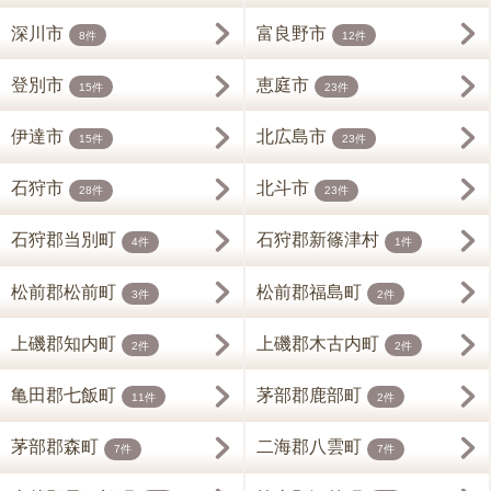
深川市
富良野市
8件
12件
登別市
恵庭市
15件
23件
伊達市
北広島市
15件
23件
石狩市
北斗市
28件
23件
石狩郡当別町
石狩郡新篠津村
4件
1件
松前郡松前町
松前郡福島町
3件
2件
上磯郡知内町
上磯郡木古内町
2件
2件
亀田郡七飯町
茅部郡鹿部町
11件
2件
茅部郡森町
二海郡八雲町
7件
7件