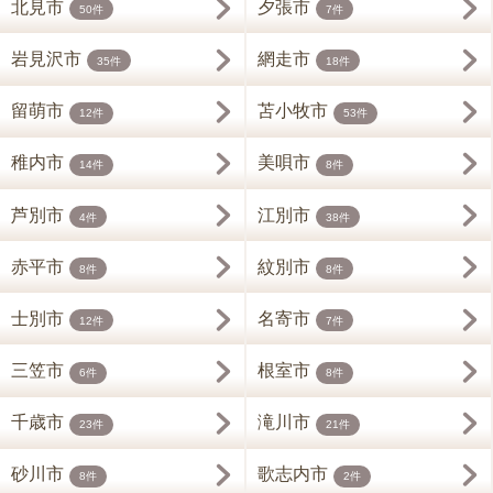
北見市
夕張市
50件
7件
岩見沢市
網走市
35件
18件
留萌市
苫小牧市
12件
53件
稚内市
美唄市
14件
8件
芦別市
江別市
4件
38件
赤平市
紋別市
8件
8件
士別市
名寄市
12件
7件
三笠市
根室市
6件
8件
千歳市
滝川市
23件
21件
砂川市
歌志内市
8件
2件