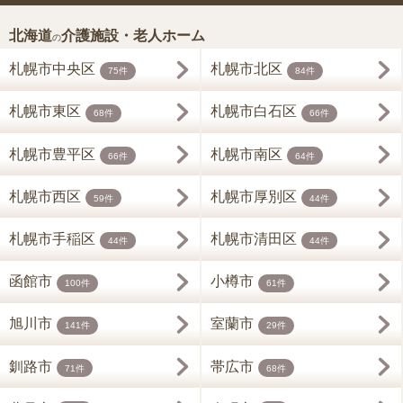
北海道
介護施設・老人ホーム
の
札幌市中央区
札幌市北区
75件
84件
札幌市東区
札幌市白石区
68件
66件
札幌市豊平区
札幌市南区
66件
64件
札幌市西区
札幌市厚別区
59件
44件
札幌市手稲区
札幌市清田区
44件
44件
函館市
小樽市
100件
61件
旭川市
室蘭市
141件
29件
釧路市
帯広市
71件
68件