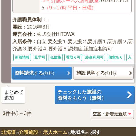
マイ介護ホーム入居相談室
:
0120-175-15
5
（9～17時 平日・日曜）
介護職員体制
：
-
開設
：
2016年3月
運営会社
：
株式会社HITOWA
入居条件
：
自立,要支援１,要支援２,要介護１,要介護２,要
介護３,要介護４,要介護５,認知症,認知症相談可
新着情報
見学可
低価格
看取り可
終身利用可
個室あり
入居
資料請求する
施設見学する
(無料)
(無料)
チェックした施設の
まとめて
追加
資料をもらう（無料）
3
件中/1～3件
北海道
介護施設・老人ホーム
地域名
探す
の
を
から