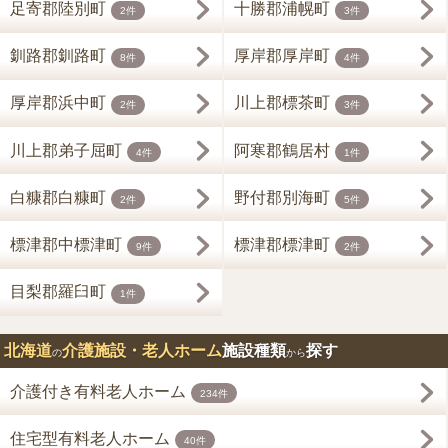
足寄郡陸別町
十勝郡浦幌町
2件
3件
釧路郡釧路町
厚岸郡厚岸町
8件
4件
厚岸郡浜中町
川上郡標茶町
2件
3件
川上郡弟子屈町
阿寒郡鶴居村
4件
1件
白糠郡白糠町
野付郡別海町
2件
5件
標津郡中標津町
標津郡標津町
9件
2件
目梨郡羅臼町
1件
北海道
介護施設・老人ホーム
施設種類
探す
の
から
介護付き有料老人ホーム
234件
住宅型有料老人ホーム
40件