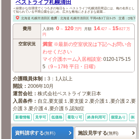
ベストライフ札幌清田
＜緑豊かな住環境でくつろぎの毎日を＞ ベストライフ札幌清田周辺には、梅の名所とし
て知られている平岡公園をはじめ、広大な敷地にさまざまな庭園...
北海道
札幌市清田区
住所
：
北海道
札幌市清田区
平岡4条3丁目3-25
交通：□地下
0
120
14
15
費用
入居時
～
万円
月額
.427
～
.827
万
円
空室状況
満室
※最新の空室状況は下記へお問い合
わせください
マイ介護ホーム入居相談室
:
0120-175-15
5
（9～17時 平日・日曜）
介護職員体制
：
3：1人以上
開設
：
2006年10月
運営会社
：
株式会社ベストライフ東日本
入居条件
：
自立,要支援１,要支援２,要介護１,要介護２,要
介護３,要介護４,要介護５,認知症
新着情報
見学可
低価格
看取り可
終身利用可
個室あり
体験
資料請求する
施設見学する
(無料)
(無料)