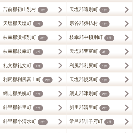
苫前郡初山別村
天塩郡遠別町
1件
1件
天塩郡天塩町
宗谷郡猿払村
2件
1件
枝幸郡浜頓別町
枝幸郡中頓別町
3件
1件
枝幸郡枝幸町
天塩郡豊富町
2件
3件
礼文郡礼文町
利尻郡利尻町
1件
1件
利尻郡利尻富士町
天塩郡幌延町
2件
1件
網走郡美幌町
網走郡津別町
6件
2件
斜里郡斜里町
斜里郡清里町
5件
2件
斜里郡小清水町
常呂郡訓子府町
2件
2件