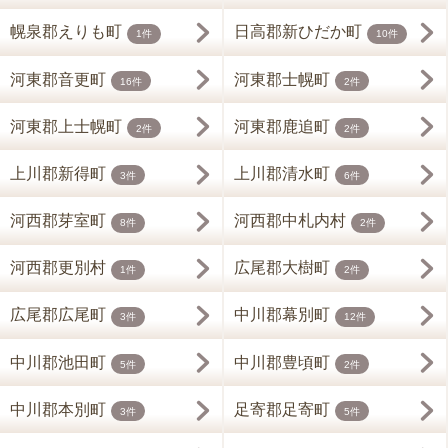
幌泉郡えりも町
日高郡新ひだか町
1件
10件
河東郡音更町
河東郡士幌町
16件
2件
河東郡上士幌町
河東郡鹿追町
2件
2件
上川郡新得町
上川郡清水町
3件
6件
河西郡芽室町
河西郡中札内村
8件
2件
河西郡更別村
広尾郡大樹町
1件
2件
広尾郡広尾町
中川郡幕別町
3件
12件
中川郡池田町
中川郡豊頃町
5件
2件
中川郡本別町
足寄郡足寄町
3件
5件