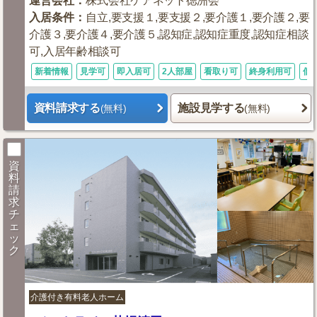
運営会社
：
株式会社ケアネット徳洲会
入居条件
：
自立,要支援１,要支援２,要介護１,要介護２,要
介護３,要介護４,要介護５,認知症,認知症重度,認知症相談
可,入居年齢相談可
新着情報
見学可
即入居可
2人部屋
看取り可
終身利用可
個
資料請求する
施設見学する
(無料)
(無料)
資
料
請
求
チ
ェ
ッ
ク
介護付き有料老人ホーム