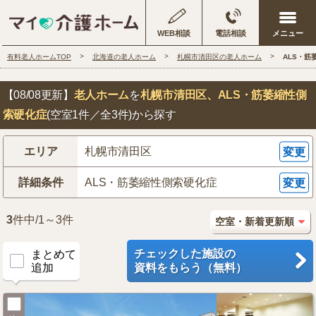
WEB相談
電話相談
有料老人ホームTOP
北海道の老人ホーム
札幌市清田区の老人ホーム
ALS・
【08/08更新】
老人ホーム
を
札幌市清田区
、ALS・筋萎縮性側
索硬化症
(空室1件／全3件)から探す
エリア
札幌市清田区
変更
詳細条件
ALS・筋萎縮性側索硬化症
変更
3
件中/1～3件
チェックした施設の
まとめて
追加
資料をもらう（無料）