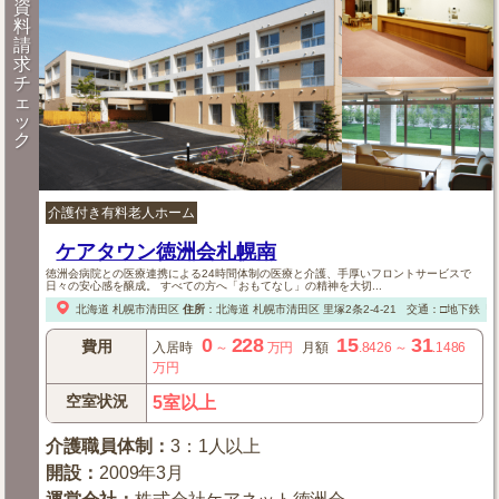
資
料
請
求
チ
ェ
ッ
ク
介護付き有料老人ホーム
ケアタウン徳洲会札幌南
徳洲会病院との医療連携による24時間体制の医療と介護、手厚いフロントサービスで
日々の安心感を醸成。 すべての方へ「おもてなし」の精神を大切...
北海道
札幌市清田区
住所
：
北海道
札幌市清田区
里塚2条2-4-21
交通：□地下鉄「
0
228
15
31
費用
入居時
～
万円
月額
.8426
～
.1486
万円
空室状況
5室以上
介護職員体制
：
3：1人以上
開設
：
2009年3月