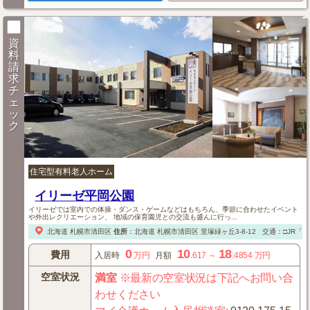
資
料
請
求
チ
ェ
ッ
ク
住宅型有料老人ホーム
イリーゼ平岡公園
イリーゼでは室内での体操・ダンス・ゲームなどはもちろん、季節に合わせたイベント
や外出レクリエーション、 地域の保育園児との交流も盛んに行っ...
北海道
札幌市清田区
住所
：
北海道
札幌市清田区
里塚緑ヶ丘3-8-12
交通：□JR「
0
10
18
費用
入居時
万円
月額
.617
～
.4854
万円
空室状況
満室
※最新の空室状況は下記へお問い合
わせください