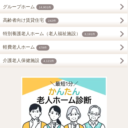
グループホーム
14,901件
高齢者向け賃貸住宅
242件
特別養護老人ホーム（老人福祉施設）
8,191件
軽費老人ホーム
478件
介護老人保健施設
4,121件