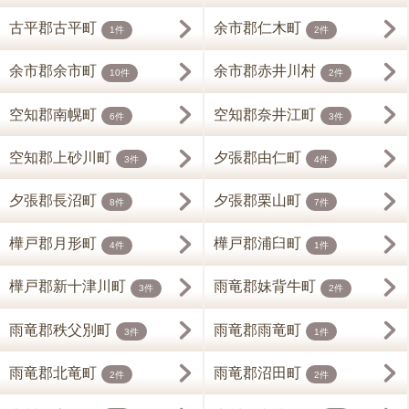
古平郡古平町
余市郡仁木町
1件
2件
余市郡余市町
余市郡赤井川村
10件
2件
空知郡南幌町
空知郡奈井江町
6件
3件
空知郡上砂川町
夕張郡由仁町
3件
4件
夕張郡長沼町
夕張郡栗山町
8件
7件
樺戸郡月形町
樺戸郡浦臼町
4件
1件
樺戸郡新十津川町
雨竜郡妹背牛町
3件
2件
雨竜郡秩父別町
雨竜郡雨竜町
3件
1件
雨竜郡北竜町
雨竜郡沼田町
2件
2件