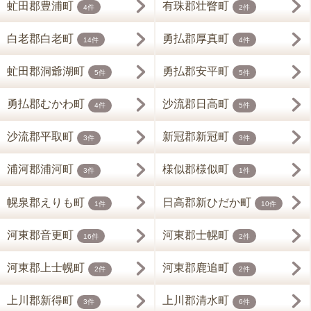
虻田郡豊浦町
有珠郡壮瞥町
4件
2件
白老郡白老町
勇払郡厚真町
14件
4件
虻田郡洞爺湖町
勇払郡安平町
5件
5件
勇払郡むかわ町
沙流郡日高町
4件
5件
沙流郡平取町
新冠郡新冠町
3件
3件
浦河郡浦河町
様似郡様似町
3件
1件
幌泉郡えりも町
日高郡新ひだか町
1件
10件
河東郡音更町
河東郡士幌町
16件
2件
河東郡上士幌町
河東郡鹿追町
2件
2件
上川郡新得町
上川郡清水町
3件
6件