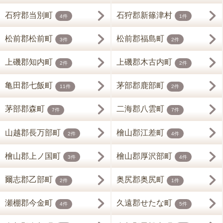
石狩郡当別町
石狩郡新篠津村
4件
1件
松前郡松前町
松前郡福島町
3件
2件
上磯郡知内町
上磯郡木古内町
2件
2件
亀田郡七飯町
茅部郡鹿部町
11件
2件
茅部郡森町
二海郡八雲町
7件
7件
山越郡長万部町
檜山郡江差町
2件
4件
檜山郡上ノ国町
檜山郡厚沢部町
3件
4件
爾志郡乙部町
奥尻郡奥尻町
2件
1件
瀬棚郡今金町
久遠郡せたな町
4件
5件