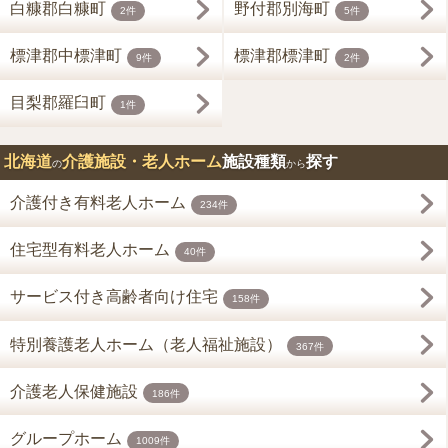
白糠郡白糠町
野付郡別海町
2件
5件
標津郡中標津町
標津郡標津町
9件
2件
目梨郡羅臼町
1件
北海道
介護施設・老人ホーム
施設種類
探す
の
から
介護付き有料老人ホーム
234件
住宅型有料老人ホーム
40件
サービス付き高齢者向け住宅
158件
特別養護老人ホーム（老人福祉施設）
367件
介護老人保健施設
186件
グループホーム
1009件