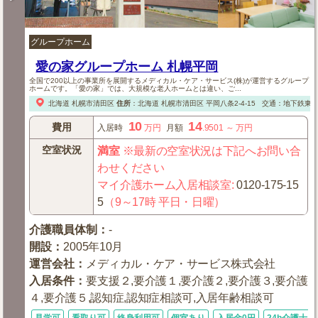
グループホーム
愛の家グループホーム 札幌平岡
全国で200以上の事業所を展開するメディカル・ケア・サービス(株)が運営するグループ
ホームです。「愛の家」では、大規模な老人ホームとは違い、ご...
北海道
札幌市清田区
住所
：
北海道
札幌市清田区
平岡八条2-4-15
交通：地下鉄東西
10
14
費用
入居時
万円
月額
.9501
～
万円
空室状況
満室
※最新の空室状況は下記へお問い合
わせください
マイ介護ホーム入居相談室
:
0120-175-15
5
（9～17時 平日・日曜）
介護職員体制
：
-
開設
：
2005年10月
運営会社
：
メディカル・ケア・サービス株式会社
入居条件
：
要支援２,要介護１,要介護２,要介護３,要介護
４,要介護５,認知症,認知症相談可,入居年齢相談可