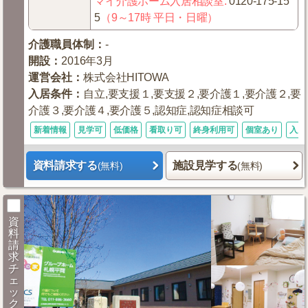
マイ介護ホーム入居相談室
:
0120-175-15
5
（9～17時 平日・日曜）
介護職員体制
：
-
開設
：
2016年3月
運営会社
：
株式会社HITOWA
入居条件
：
自立,要支援１,要支援２,要介護１,要介護２,要
介護３,要介護４,要介護５,認知症,認知症相談可
新着情報
見学可
低価格
看取り可
終身利用可
個室あり
入居
資料請求する
施設見学する
(無料)
(無料)
資
料
請
求
チ
ェ
ッ
ク