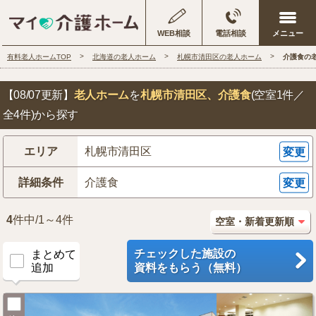
WEB相談
電話相談
有料老人ホームTOP
北海道の老人ホーム
札幌市清田区の老人ホーム
介護食の
【08/07更新】
老人ホーム
を
札幌市清田区
、介護食
(空室1件／
全4件)から探す
エリア
札幌市清田区
変更
詳細条件
介護食
変更
4
件中/1～4件
チェックした施設の
まとめて
追加
資料をもらう（無料）