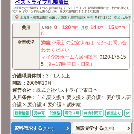
ベストライフ札幌清田
＜緑豊かな住環境でくつろぎの毎日を＞ ベストライフ札幌清田周辺には、梅の名所とし
て知られている平岡公園をはじめ、広大な敷地にさまざまな庭園...
北海道
札幌市清田区
住所
：
北海道
札幌市清田区
平岡4条3丁目3-25
交通：□地下
0
120
14
15
費用
入居時
～
万円
月額
.427
～
.827
万
円
空室状況
満室
※最新の空室状況は下記へお問い合
わせください
マイ介護ホーム入居相談室
:
0120-175-15
5
（9～17時 平日・日曜）
介護職員体制
：
3：1人以上
開設
：
2006年10月
運営会社
：
株式会社ベストライフ東日本
入居条件
：
自立,要支援１,要支援２,要介護１,要介護２,要
介護３,要介護４,要介護５,認知症
新着情報
見学可
低価格
看取り可
終身利用可
個室あり
体験
資料請求する
施設見学する
(無料)
(無料)