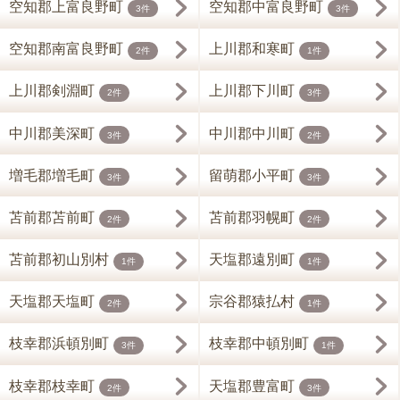
空知郡上富良野町
空知郡中富良野町
3件
3件
空知郡南富良野町
上川郡和寒町
2件
1件
上川郡剣淵町
上川郡下川町
2件
3件
中川郡美深町
中川郡中川町
3件
2件
増毛郡増毛町
留萌郡小平町
3件
3件
苫前郡苫前町
苫前郡羽幌町
2件
2件
苫前郡初山別村
天塩郡遠別町
1件
1件
天塩郡天塩町
宗谷郡猿払村
2件
1件
枝幸郡浜頓別町
枝幸郡中頓別町
3件
1件
枝幸郡枝幸町
天塩郡豊富町
2件
3件