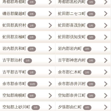
寿都郡寿都町
寿都郡黒松内町
2件
3件
磯谷郡蘭越町
虻田郡ニセコ町
2件
2件
虻田郡真狩村
虻田郡喜茂別町
1件
1件
虻田郡京極町
虻田郡倶知安町
2件
3件
岩内郡共和町
岩内郡岩内町
2件
4件
古宇郡泊村
古宇郡神恵内村
1件
2件
古平郡古平町
余市郡仁木町
1件
2件
余市郡余市町
余市郡赤井川村
10件
2件
空知郡南幌町
空知郡奈井江町
6件
3件
空知郡上砂川町
夕張郡由仁町
3件
4件