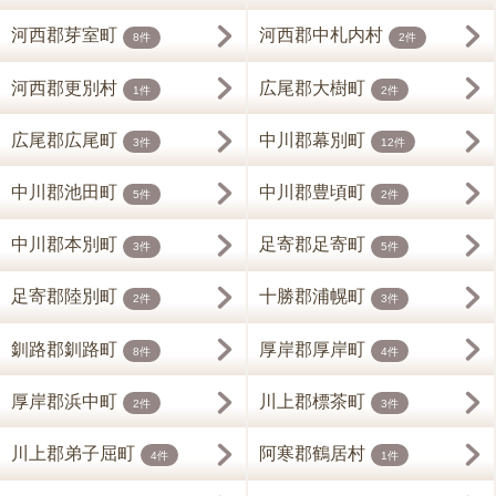
河西郡芽室町
河西郡中札内村
8件
2件
河西郡更別村
広尾郡大樹町
1件
2件
広尾郡広尾町
中川郡幕別町
3件
12件
中川郡池田町
中川郡豊頃町
5件
2件
中川郡本別町
足寄郡足寄町
3件
5件
足寄郡陸別町
十勝郡浦幌町
2件
3件
釧路郡釧路町
厚岸郡厚岸町
8件
4件
厚岸郡浜中町
川上郡標茶町
2件
3件
川上郡弟子屈町
阿寒郡鶴居村
4件
1件