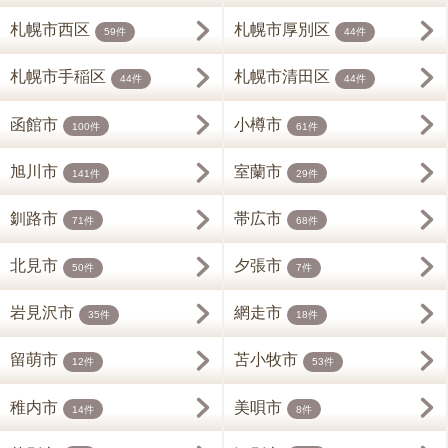
札幌市西区
札幌市厚別区
59件
44件
札幌市手稲区
札幌市清田区
44件
44件
函館市
小樽市
100件
61件
旭川市
室蘭市
141件
29件
釧路市
帯広市
71件
68件
北見市
夕張市
50件
7件
岩見沢市
網走市
35件
18件
留萌市
苫小牧市
12件
53件
稚内市
美唄市
14件
8件