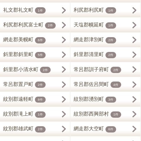
礼文郡礼文町
利尻郡利尻町
1件
1件
利尻郡利尻富士町
天塩郡幌延町
2件
1件
網走郡美幌町
網走郡津別町
6件
2件
斜里郡斜里町
斜里郡清里町
5件
2件
斜里郡小清水町
常呂郡訓子府町
2件
2件
常呂郡置戸町
常呂郡佐呂間町
2件
4件
紋別郡遠軽町
紋別郡湧別町
8件
3件
紋別郡滝上町
紋別郡西興部村
1件
1件
紋別郡雄武町
網走郡大空町
2件
6件