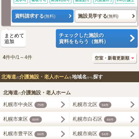
見学可
看取り可
終身利用可
個室あり
入居金0円
24h介護士
資料請求する
施設見学する
(無料)
(無料)
チェックした施設の
まとめて
追加
資料をもらう（無料）
4
件中/1～4件
北海道
介護施設・老人ホーム
地域名
探す
の
を
から
北海道
介護施設・老人ホーム
の
札幌市中央区
札幌市北区
75件
84件
札幌市東区
札幌市白石区
68件
66件
札幌市豊平区
札幌市南区
66件
64件