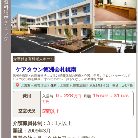
資
料
請
求
チ
ェ
ッ
ク
介護付き有料老人ホーム
ケアタウン徳洲会札幌南
徳洲会病院との医療連携による24時間体制の医療と介護、手厚いフロントサービスで
日々の安心感を醸成。 すべての方へ「おもてなし」の精神を大切...
北海道
札幌市清田区
住所
：
北海道
札幌市清田区
里塚2条2-4-21
交通：□地下鉄「
0
228
15
31
費用
入居時
～
万円
月額
.8426
～
.1486
万円
空室状況
5室以上
介護職員体制
：
3：1人以上
開設
：
2009年3月