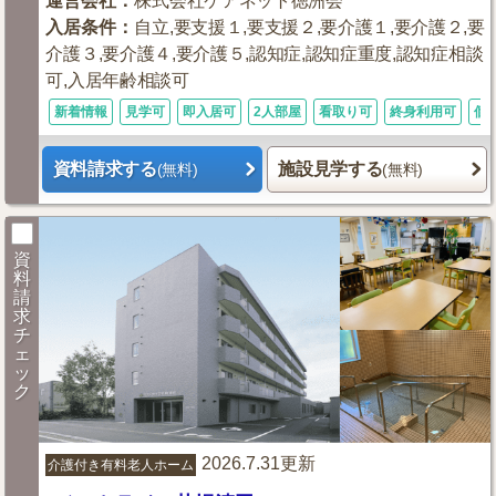
運営会社
：
株式会社ケアネット徳洲会
入居条件
：
自立,要支援１,要支援２,要介護１,要介護２,要
介護３,要介護４,要介護５,認知症,認知症重度,認知症相談
可,入居年齢相談可
新着情報
見学可
即入居可
2人部屋
看取り可
終身利用可
個
資料請求する
施設見学する
(無料)
(無料)
資
料
請
求
チ
ェ
ッ
ク
2026.7.31更新
介護付き有料老人ホーム