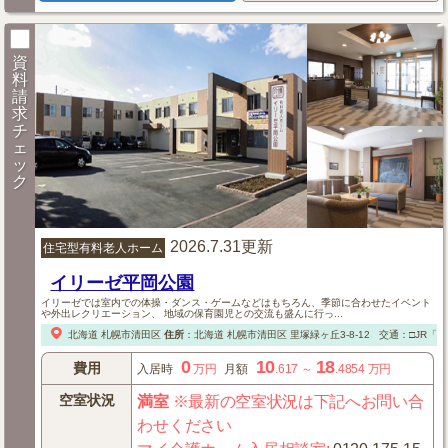
資
料
請
求
チ
ェ
ッ
ク
2026.7.31更新
住宅型有料老人ホーム
イリーゼ平岡公園
イリーゼでは室内での体操・ダンス・ゲームなどはもちろん、季節に合わせたイベント
や外出レクリエーション、 地域の保育園児との交流も盛んに行っ...
北海道
札幌市清田区
住所
：
北海道
札幌市清田区
里塚緑ヶ丘3-8-12
交通：□JR「
0
10
18
費用
入居時
万円
月額
.617
～
.4854
万円
空室状況
満室
※最新の空室状況は下記へお問い合
わせください