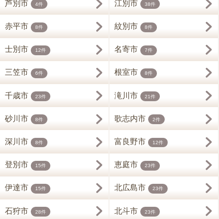
芦別市
江別市
4件
38件
赤平市
紋別市
8件
8件
士別市
名寄市
12件
7件
三笠市
根室市
6件
8件
千歳市
滝川市
23件
21件
砂川市
歌志内市
8件
2件
深川市
富良野市
8件
12件
登別市
恵庭市
15件
23件
伊達市
北広島市
15件
23件
石狩市
北斗市
28件
23件