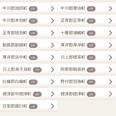
中川郡池田町
中川郡豊頃町
5件
2件
中川郡本別町
足寄郡足寄町
3件
5件
足寄郡陸別町
十勝郡浦幌町
2件
3件
釧路郡釧路町
厚岸郡厚岸町
8件
4件
厚岸郡浜中町
川上郡標茶町
2件
3件
川上郡弟子屈町
阿寒郡鶴居村
4件
1件
白糠郡白糠町
野付郡別海町
2件
5件
標津郡中標津町
標津郡標津町
9件
2件
目梨郡羅臼町
1件