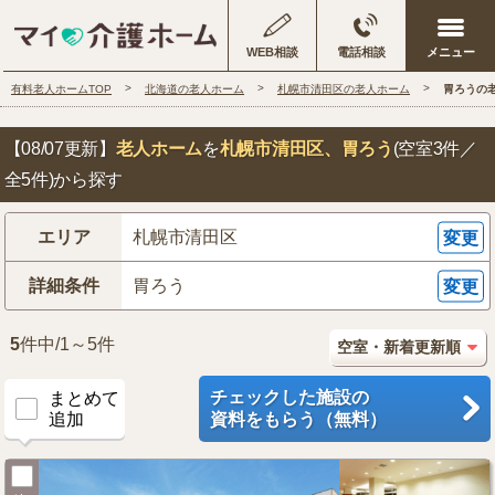
WEB相談
電話相談
有料老人ホームTOP
北海道の老人ホーム
札幌市清田区の老人ホーム
胃ろうの
【08/07更新】
老人ホーム
を
札幌市清田区
、胃ろう
(空室3件／
全5件)から探す
エリア
札幌市清田区
変更
詳細条件
胃ろう
変更
5
件中/1～5件
チェックした施設の
まとめて
追加
資料をもらう（無料）