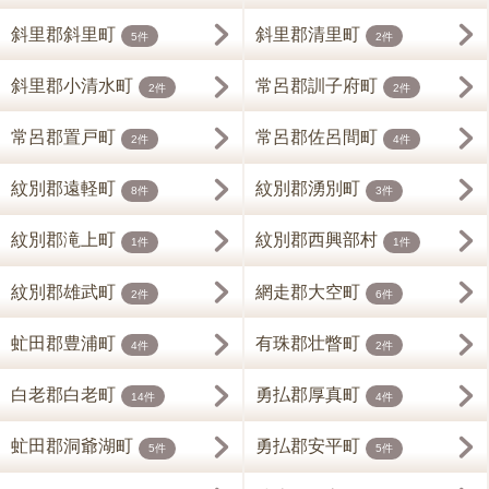
斜里郡斜里町
斜里郡清里町
5件
2件
斜里郡小清水町
常呂郡訓子府町
2件
2件
常呂郡置戸町
常呂郡佐呂間町
2件
4件
紋別郡遠軽町
紋別郡湧別町
8件
3件
紋別郡滝上町
紋別郡西興部村
1件
1件
紋別郡雄武町
網走郡大空町
2件
6件
虻田郡豊浦町
有珠郡壮瞥町
4件
2件
白老郡白老町
勇払郡厚真町
14件
4件
虻田郡洞爺湖町
勇払郡安平町
5件
5件