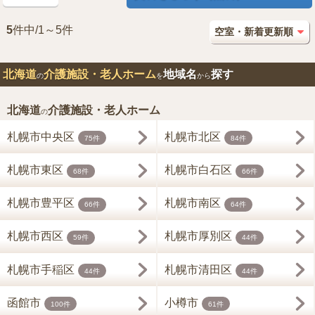
5
件中/1～5件
北海道
介護施設・老人ホーム
地域名
探す
の
を
から
北海道
介護施設・老人ホーム
の
札幌市中央区
札幌市北区
75件
84件
札幌市東区
札幌市白石区
68件
66件
札幌市豊平区
札幌市南区
66件
64件
札幌市西区
札幌市厚別区
59件
44件
札幌市手稲区
札幌市清田区
44件
44件
函館市
小樽市
100件
61件