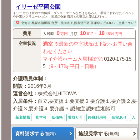
イリーゼ平岡公園
イリーゼでは室内での体操・ダンス・ゲームなどはもちろん、季節に合わせたイベント
や外出レクリエーション、 地域の保育園児との交流も盛んに行っ...
北海道
札幌市清田区
住所
：
北海道
札幌市清田区
里塚緑ヶ丘3-8-12
交通：□JR「
0
10
18
費用
入居時
万円
月額
.617
～
.4854
万円
空室状況
満室
※最新の空室状況は下記へお問い合
わせください
マイ介護ホーム入居相談室
:
0120-175-15
5
（9～17時 平日・日曜）
介護職員体制
：
-
開設
：
2016年3月
運営会社
：
株式会社HITOWA
入居条件
：
自立,要支援１,要支援２,要介護１,要介護２,要
介護３,要介護４,要介護５,認知症,認知症相談可
新着情報
見学可
低価格
看取り可
終身利用可
個室あり
入居
資料請求する
施設見学する
(無料)
(無料)