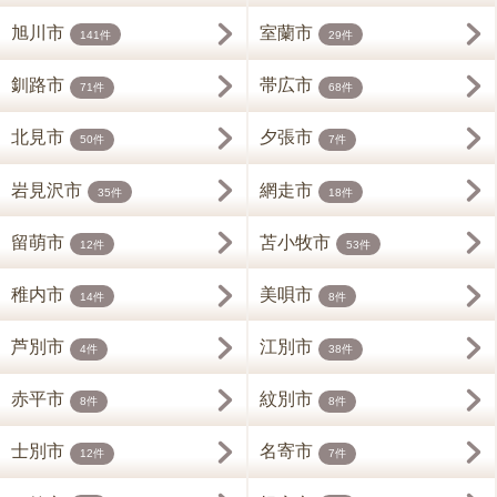
旭川市
室蘭市
141件
29件
釧路市
帯広市
71件
68件
北見市
夕張市
50件
7件
岩見沢市
網走市
35件
18件
留萌市
苫小牧市
12件
53件
稚内市
美唄市
14件
8件
芦別市
江別市
4件
38件
赤平市
紋別市
8件
8件
士別市
名寄市
12件
7件