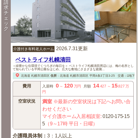
請
求
チ
ェ
ッ
ク
2026.7.31更新
介護付き有料老人ホーム
ベストライフ札幌清田
＜緑豊かな住環境でくつろぎの毎日を＞ ベストライフ札幌清田周辺には、梅の名所とし
て知られている平岡公園をはじめ、広大な敷地にさまざまな庭園...
北海道
札幌市清田区
住所
：
北海道
札幌市清田区
平岡4条3丁目3-25
交通：□地下
0
120
14
15
費用
入居時
～
万円
月額
.427
～
.827
万
円
空室状況
満室
※最新の空室状況は下記へお問い合
わせください
マイ介護ホーム入居相談室
:
0120-175-15
5
（9～17時 平日・日曜）
介護職員体制
：
3：1人以上