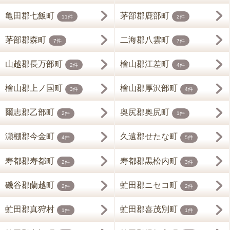
亀田郡七飯町
茅部郡鹿部町
11件
2件
茅部郡森町
二海郡八雲町
7件
7件
山越郡長万部町
檜山郡江差町
2件
4件
檜山郡上ノ国町
檜山郡厚沢部町
3件
4件
爾志郡乙部町
奥尻郡奥尻町
2件
1件
瀬棚郡今金町
久遠郡せたな町
4件
5件
寿都郡寿都町
寿都郡黒松内町
2件
3件
磯谷郡蘭越町
虻田郡ニセコ町
2件
2件
虻田郡真狩村
虻田郡喜茂別町
1件
1件