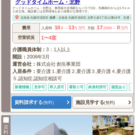
グッドタイムホーム・北野
グッドタイムホーム・北野は、東西線大谷地駅からバスで3分、札幌南ICからは1.5ｋｍ
と好立地。施設裏には北野緑地もあり緑豊かな環境です。
北海道
札幌市清田区
住所
：
北海道
札幌市清田区
北野七条5丁目12番46号
交通：
10
13
17
0
費用
入居時
.8
～
.5
万円
月額
.0366
～
万円
空室状況
1〜4室
介護職員体制
：
3：1人以上
開設
：
2006年3月
運営会社
：
株式会社 創生事業団
入居条件
：
要介護１,要介護２,要介護３,要介護４,要介護
５,認知症,認知症相談可
新着情報
見学可
即入居可
看取り可
終身利用可
個室あり
体
資料請求する
施設見学する
(無料)
(無料)
資
料