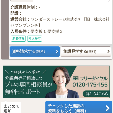
介護職員体制
：
-
開設
：
運営会社
：
ワンダーストレージ株式会社【旧 株式会社
セブンブレンチ】
入居条件
：
要支援１,要支援２
新着情報
即入居可
資料請求する
施設見学する
(無料)
(無料)
チェックした施設の
まとめて
追加
資料をもらう（無料）