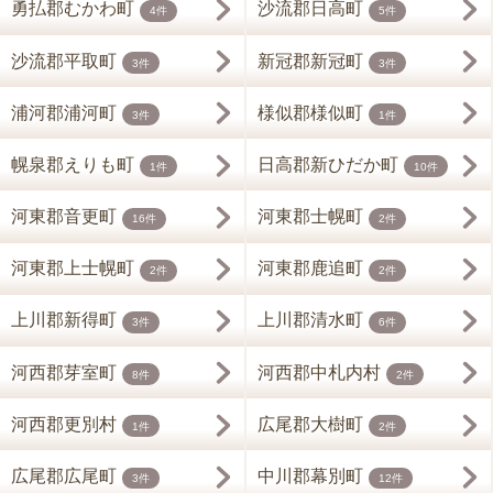
勇払郡むかわ町
沙流郡日高町
4件
5件
沙流郡平取町
新冠郡新冠町
3件
3件
浦河郡浦河町
様似郡様似町
3件
1件
幌泉郡えりも町
日高郡新ひだか町
1件
10件
河東郡音更町
河東郡士幌町
16件
2件
河東郡上士幌町
河東郡鹿追町
2件
2件
上川郡新得町
上川郡清水町
3件
6件
河西郡芽室町
河西郡中札内村
8件
2件
河西郡更別村
広尾郡大樹町
1件
2件
広尾郡広尾町
中川郡幕別町
3件
12件