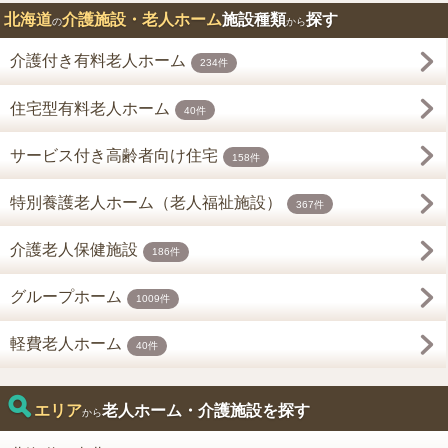
北海道
介護施設・老人ホーム
施設種類
探す
の
から
介護付き有料老人ホーム
234件
住宅型有料老人ホーム
40件
サービス付き高齢者向け住宅
158件
特別養護老人ホーム（老人福祉施設）
367件
介護老人保健施設
186件
グループホーム
1009件
軽費老人ホーム
40件
エリア
老人ホーム・介護施設を探す
から