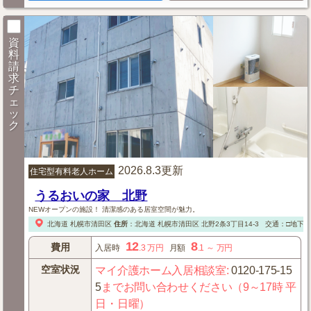
資
料
請
求
チ
ェ
ッ
ク
2026.8.3更新
住宅型有料老人ホーム
うるおいの家 北野
NEWオープンの施設！ 清潔感のある居室空間が魅力。
北海道
札幌市清田区
住所
：
北海道
札幌市清田区
北野2条3丁目14-3
交通：□地下
12
8
費用
入居時
.3
万円
月額
.1
～
万円
空室状況
マイ介護ホーム入居相談室
:
0120-175-15
5
までお問い合わせください（9～17時 平
日・日曜）