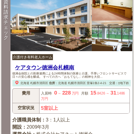
資
料
請
求
チ
ェ
ッ
ク
介護付き有料老人ホーム
ケアタウン徳洲会札幌南
徳洲会病院との医療連携による24時間体制の医療と介護、手厚いフロントサービスで
日々の安心感を醸成。 すべての方へ「おもてなし」の精神を大切...
北海道
札幌市清田区
住所
：
北海道
札幌市清田区
里塚2条2-4-21
交通：□地下鉄「
0
228
15
31
費用
入居時
～
万円
月額
.8426
～
.1486
万円
空室状況
5室以上
介護職員体制
：
3：1人以上
開設
：
2009年3月