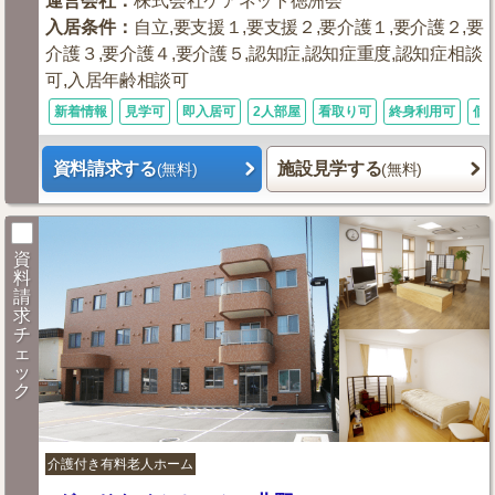
運営会社
：
株式会社ケアネット徳洲会
入居条件
：
自立,要支援１,要支援２,要介護１,要介護２,要
介護３,要介護４,要介護５,認知症,認知症重度,認知症相談
可,入居年齢相談可
新着情報
見学可
即入居可
2人部屋
看取り可
終身利用可
個
資料請求する
施設見学する
(無料)
(無料)
資
料
請
求
チ
ェ
ッ
ク
介護付き有料老人ホーム