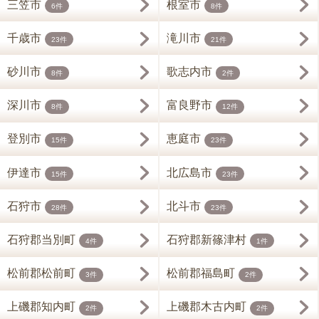
三笠市
根室市
6件
8件
千歳市
滝川市
23件
21件
砂川市
歌志内市
8件
2件
深川市
富良野市
8件
12件
登別市
恵庭市
15件
23件
伊達市
北広島市
15件
23件
石狩市
北斗市
28件
23件
石狩郡当別町
石狩郡新篠津村
4件
1件
松前郡松前町
松前郡福島町
3件
2件
上磯郡知内町
上磯郡木古内町
2件
2件