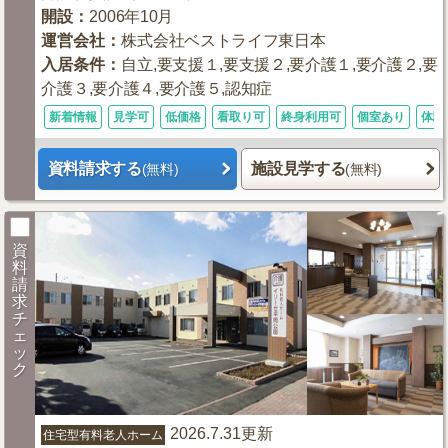
開設
：
2006年10月
運営会社
：
株式会社ベストライフ東日本
入居条件
：
自立,要支援１,要支援２,要介護１,要介護２,要
介護３,要介護４,要介護５,認知症
新着情報
見学可
低価格
看取り可
終身利用可
個室あり
体験
資料請求する
施設見学する
(無料)
(無料)
資
料
請
求
チ
ェ
ッ
ク
2026.7.31更新
住宅型有料老人ホーム