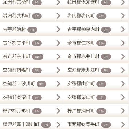
虻田郡京極町
虻田郡倶知安町
2件
3件
岩内郡共和町
岩内郡岩内町
2件
4件
古宇郡泊村
古宇郡神恵内村
1件
2件
古平郡古平町
余市郡仁木町
1件
2件
余市郡余市町
余市郡赤井川村
10件
2件
空知郡南幌町
空知郡奈井江町
6件
3件
空知郡上砂川町
夕張郡由仁町
3件
4件
夕張郡長沼町
夕張郡栗山町
8件
7件
樺戸郡月形町
樺戸郡浦臼町
4件
1件
樺戸郡新十津川町
雨竜郡妹背牛町
3件
2件