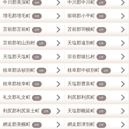
中川郡美深町
中川郡中川町
3件
2件
増毛郡増毛町
留萌郡小平町
3件
3件
苫前郡苫前町
苫前郡羽幌町
2件
2件
苫前郡初山別村
天塩郡遠別町
1件
1件
天塩郡天塩町
宗谷郡猿払村
2件
1件
枝幸郡浜頓別町
枝幸郡中頓別町
3件
1件
枝幸郡枝幸町
天塩郡豊富町
2件
3件
礼文郡礼文町
利尻郡利尻町
1件
1件
利尻郡利尻富士町
天塩郡幌延町
2件
1件
網走郡美幌町
網走郡津別町
6件
2件