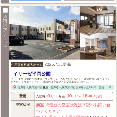
資
料
請
求
チ
ェ
ッ
ク
2026.7.31更新
住宅型有料老人ホーム
イリーゼ平岡公園
イリーゼでは室内での体操・ダンス・ゲームなどはもちろん、季節に合わせたイベント
や外出レクリエーション、 地域の保育園児との交流も盛んに行っ...
北海道
札幌市清田区
住所
：
北海道
札幌市清田区
里塚緑ヶ丘3-8-12
交通：□JR「
0
10
18
費用
入居時
万円
月額
.617
～
.4854
万円
空室状況
満室
※最新の空室状況は下記へお問い合
わせください