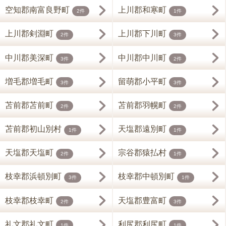
空知郡南富良野町
上川郡和寒町
2件
1件
上川郡剣淵町
上川郡下川町
2件
3件
中川郡美深町
中川郡中川町
3件
2件
増毛郡増毛町
留萌郡小平町
3件
3件
苫前郡苫前町
苫前郡羽幌町
2件
2件
苫前郡初山別村
天塩郡遠別町
1件
1件
天塩郡天塩町
宗谷郡猿払村
2件
1件
枝幸郡浜頓別町
枝幸郡中頓別町
3件
1件
枝幸郡枝幸町
天塩郡豊富町
2件
3件
礼文郡礼文町
利尻郡利尻町
1件
1件