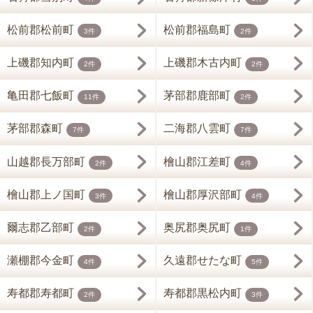
松前郡松前町
松前郡福島町
3件
2件
上磯郡知内町
上磯郡木古内町
2件
2件
亀田郡七飯町
茅部郡鹿部町
11件
2件
茅部郡森町
二海郡八雲町
7件
7件
山越郡長万部町
檜山郡江差町
2件
4件
檜山郡上ノ国町
檜山郡厚沢部町
3件
4件
爾志郡乙部町
奥尻郡奥尻町
2件
1件
瀬棚郡今金町
久遠郡せたな町
4件
5件
寿都郡寿都町
寿都郡黒松内町
2件
3件