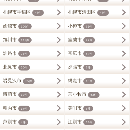
札幌市手稲区
札幌市清田区
44件
44件
函館市
小樽市
100件
61件
旭川市
室蘭市
141件
29件
釧路市
帯広市
71件
68件
北見市
夕張市
50件
7件
岩見沢市
網走市
35件
18件
留萌市
苫小牧市
12件
53件
稚内市
美唄市
14件
8件
芦別市
江別市
4件
38件