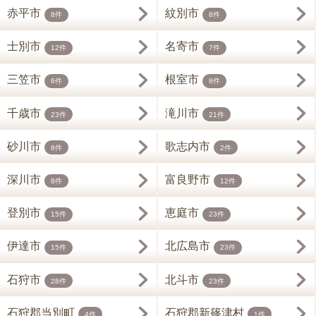
赤平市
紋別市
8件
8件
士別市
名寄市
12件
7件
三笠市
根室市
6件
8件
千歳市
滝川市
23件
21件
砂川市
歌志内市
8件
2件
深川市
富良野市
8件
12件
登別市
恵庭市
15件
23件
伊達市
北広島市
15件
23件
石狩市
北斗市
28件
23件
石狩郡当別町
石狩郡新篠津村
4件
1件