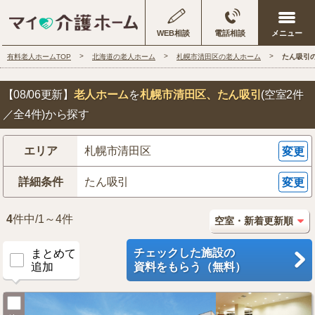
WEB相談
電話相談
有料老人ホームTOP
北海道の老人ホーム
札幌市清田区の老人ホーム
たん吸引
【08/06更新】
老人ホーム
を
札幌市清田区
、たん吸引
(空室2件
／全4件)から探す
エリア
札幌市清田区
変更
詳細条件
たん吸引
変更
4
件中/1～4件
チェックした施設の
まとめて
追加
資料をもらう（無料）