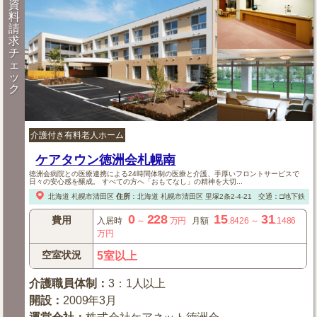
資
料
請
求
チ
ェ
ッ
ク
介護付き有料老人ホーム
ケアタウン徳洲会札幌南
徳洲会病院との医療連携による24時間体制の医療と介護、手厚いフロントサービスで
日々の安心感を醸成。 すべての方へ「おもてなし」の精神を大切...
北海道
札幌市清田区
住所
：
北海道
札幌市清田区
里塚2条2-4-21
交通：□地下鉄「
0
228
15
31
費用
入居時
～
万円
月額
.8426
～
.1486
万円
空室状況
5室以上
介護職員体制
：
3：1人以上
開設
：
2009年3月