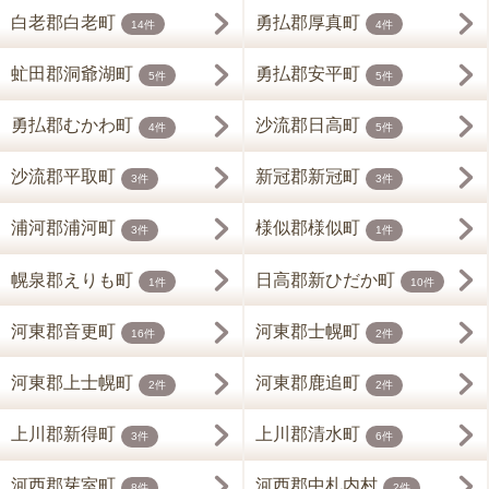
白老郡白老町
勇払郡厚真町
14件
4件
虻田郡洞爺湖町
勇払郡安平町
5件
5件
勇払郡むかわ町
沙流郡日高町
4件
5件
沙流郡平取町
新冠郡新冠町
3件
3件
浦河郡浦河町
様似郡様似町
3件
1件
幌泉郡えりも町
日高郡新ひだか町
1件
10件
河東郡音更町
河東郡士幌町
16件
2件
河東郡上士幌町
河東郡鹿追町
2件
2件
上川郡新得町
上川郡清水町
3件
6件
河西郡芽室町
河西郡中札内村
8件
2件