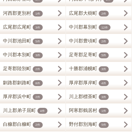
河西郡更別村
広尾郡大樹町
1件
2件
広尾郡広尾町
中川郡幕別町
3件
12件
中川郡池田町
中川郡豊頃町
5件
2件
中川郡本別町
足寄郡足寄町
3件
5件
足寄郡陸別町
十勝郡浦幌町
2件
3件
釧路郡釧路町
厚岸郡厚岸町
8件
4件
厚岸郡浜中町
川上郡標茶町
2件
3件
川上郡弟子屈町
阿寒郡鶴居村
4件
1件
白糠郡白糠町
野付郡別海町
2件
5件