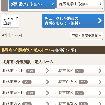
資料請求する
施設見学する
(無料)
(無料)
チェックした施設の
まとめて
追加
資料をもらう（無料）
4
件中/1～4件
北海道
介護施設・老人ホーム
地域名
探す
の
を
から
北海道
介護施設・老人ホーム
の
札幌市中央区
札幌市北区
75件
84件
札幌市東区
札幌市白石区
68件
66件
札幌市豊平区
札幌市南区
66件
64件
札幌市西区
札幌市厚別区
59件
44件