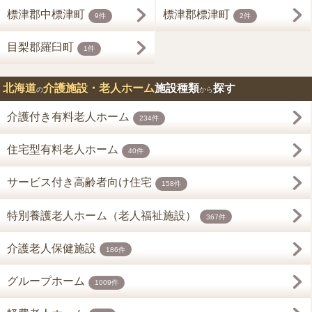
標津郡中標津町
標津郡標津町
9件
2件
目梨郡羅臼町
1件
北海道
介護施設・老人ホーム
施設種類
探す
の
から
介護付き有料老人ホーム
234件
住宅型有料老人ホーム
40件
サービス付き高齢者向け住宅
158件
特別養護老人ホーム（老人福祉施設）
367件
介護老人保健施設
186件
グループホーム
1009件