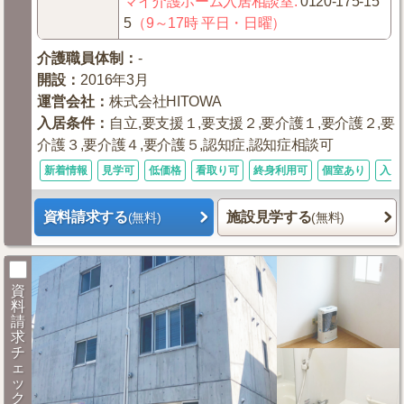
マイ介護ホーム入居相談室
:
0120-175-15
5
（9～17時 平日・日曜）
介護職員体制
：
-
開設
：
2016年3月
運営会社
：
株式会社HITOWA
入居条件
：
自立,要支援１,要支援２,要介護１,要介護２,要
介護３,要介護４,要介護５,認知症,認知症相談可
新着情報
見学可
低価格
看取り可
終身利用可
個室あり
入居
資料請求する
施設見学する
(無料)
(無料)
資
料
請
求
チ
ェ
ッ
ク