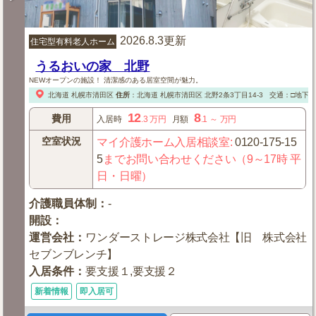
2026.8.3更新
住宅型有料老人ホーム
うるおいの家 北野
NEWオープンの施設！ 清潔感のある居室空間が魅力。
北海道
札幌市清田区
住所
：
北海道
札幌市清田区
北野2条3丁目14-3
交通：□地下
12
8
費用
入居時
.3
万円
月額
.1
～
万円
空室状況
マイ介護ホーム入居相談室
:
0120-175-15
5
までお問い合わせください（9～17時 平
日・日曜）
介護職員体制
：
-
開設
：
運営会社
：
ワンダーストレージ株式会社【旧 株式会社
セブンブレンチ】
入居条件
：
要支援１,要支援２
新着情報
即入居可