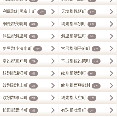
利尻郡利尻富士町
天塩郡幌延町
2件
1件
網走郡美幌町
網走郡津別町
6件
2件
斜里郡斜里町
斜里郡清里町
5件
2件
斜里郡小清水町
常呂郡訓子府町
2件
2件
常呂郡置戸町
常呂郡佐呂間町
2件
4件
紋別郡遠軽町
紋別郡湧別町
8件
3件
紋別郡滝上町
紋別郡西興部村
1件
1件
紋別郡雄武町
網走郡大空町
2件
6件
虻田郡豊浦町
有珠郡壮瞥町
4件
2件