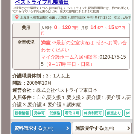
ベストライフ札幌清田
＜緑豊かな住環境でくつろぎの毎日を＞ ベストライフ札幌清田周辺には、梅の名所とし
て知られている平岡公園をはじめ、広大な敷地にさまざまな庭園...
北海道
札幌市清田区
住所
：
北海道
札幌市清田区
平岡4条3丁目3-25
交通：□地下
0
120
14
15
費用
入居時
～
万円
月額
.427
～
.827
万
円
空室状況
満室
※最新の空室状況は下記へお問い合
わせください
マイ介護ホーム入居相談室
:
0120-175-15
5
（9～17時 平日・日曜）
介護職員体制
：
3：1人以上
開設
：
2006年10月
運営会社
：
株式会社ベストライフ東日本
入居条件
：
自立,要支援１,要支援２,要介護１,要介護２,要
介護３,要介護４,要介護５,認知症
新着情報
見学可
低価格
看取り可
終身利用可
個室あり
体験
資料請求する
施設見学する
(無料)
(無料)