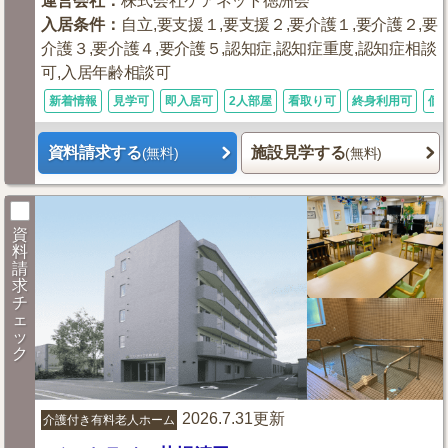
運営会社
：
株式会社ケアネット徳洲会
入居条件
：
自立,要支援１,要支援２,要介護１,要介護２,要
介護３,要介護４,要介護５,認知症,認知症重度,認知症相談
可,入居年齢相談可
新着情報
見学可
即入居可
2人部屋
看取り可
終身利用可
個
資料請求する
施設見学する
(無料)
(無料)
資
料
請
求
チ
ェ
ッ
ク
2026.7.31更新
介護付き有料老人ホーム