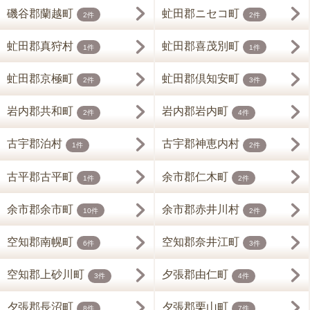
磯谷郡蘭越町
虻田郡ニセコ町
2件
2件
虻田郡真狩村
虻田郡喜茂別町
1件
1件
虻田郡京極町
虻田郡倶知安町
2件
3件
岩内郡共和町
岩内郡岩内町
2件
4件
古宇郡泊村
古宇郡神恵内村
1件
2件
古平郡古平町
余市郡仁木町
1件
2件
余市郡余市町
余市郡赤井川村
10件
2件
空知郡南幌町
空知郡奈井江町
6件
3件
空知郡上砂川町
夕張郡由仁町
3件
4件
夕張郡長沼町
夕張郡栗山町
8件
7件