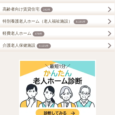
高齢者向け賃貸住宅
242件
特別養護老人ホーム（老人福祉施設）
8,191件
軽費老人ホーム
478件
介護老人保健施設
4,121件