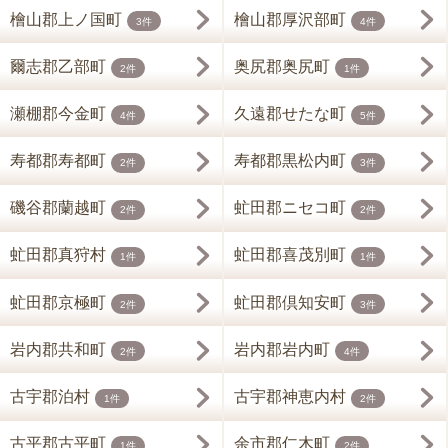
檜山郡上ノ国町
檜山郡厚沢部町
3件
4件
爾志郡乙部町
奥尻郡奥尻町
2件
1件
瀬棚郡今金町
久遠郡せたな町
4件
5件
寿都郡寿都町
寿都郡黒松内町
2件
3件
磯谷郡蘭越町
虻田郡ニセコ町
2件
2件
虻田郡真狩村
虻田郡喜茂別町
1件
1件
虻田郡京極町
虻田郡倶知安町
2件
3件
岩内郡共和町
岩内郡岩内町
2件
4件
古宇郡泊村
古宇郡神恵内村
1件
2件
古平郡古平町
余市郡仁木町
1件
2件