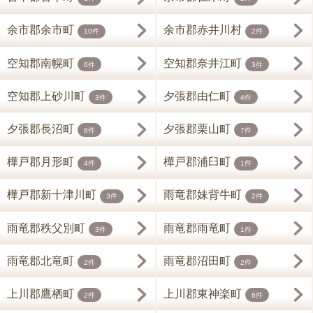
余市郡余市町
余市郡赤井川村
10件
2件
空知郡南幌町
空知郡奈井江町
6件
3件
空知郡上砂川町
夕張郡由仁町
3件
4件
夕張郡長沼町
夕張郡栗山町
8件
7件
樺戸郡月形町
樺戸郡浦臼町
4件
1件
樺戸郡新十津川町
雨竜郡妹背牛町
3件
2件
雨竜郡秩父別町
雨竜郡雨竜町
3件
1件
雨竜郡北竜町
雨竜郡沼田町
2件
2件
上川郡鷹栖町
上川郡東神楽町
2件
6件