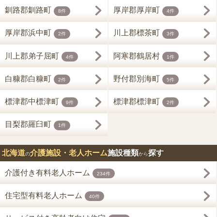
釧路郡釧路町
厚岸郡厚岸町
8件
4件
厚岸郡浜中町
川上郡標茶町
2件
3件
川上郡弟子屈町
阿寒郡鶴居村
4件
1件
白糠郡白糠町
野付郡別海町
2件
5件
標津郡中標津町
標津郡標津町
9件
2件
目梨郡羅臼町
1件
北海道
介護施設・老人ホーム
施設種類
探す
の
から
介護付き有料老人ホーム
234件
住宅型有料老人ホーム
40件