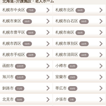
北海道
介護施設・老人ホーム
の
札幌市中央区
札幌市北区
75件
84件
札幌市東区
札幌市白石区
68件
66件
札幌市豊平区
札幌市南区
66件
64件
札幌市西区
札幌市厚別区
59件
44件
札幌市手稲区
札幌市清田区
44件
44件
函館市
小樽市
100件
61件
旭川市
室蘭市
141件
29件
釧路市
帯広市
71件
68件
北見市
夕張市
50件
7件