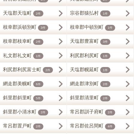
天塩郡天塩町
宗谷郡猿払村
2件
1件
枝幸郡浜頓別町
枝幸郡中頓別町
3件
1件
枝幸郡枝幸町
天塩郡豊富町
2件
3件
礼文郡礼文町
利尻郡利尻町
1件
1件
利尻郡利尻富士町
天塩郡幌延町
2件
1件
網走郡美幌町
網走郡津別町
6件
2件
斜里郡斜里町
斜里郡清里町
5件
2件
斜里郡小清水町
常呂郡訓子府町
2件
2件
常呂郡置戸町
常呂郡佐呂間町
2件
4件