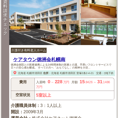
資
料
請
求
チ
ェ
ッ
ク
介護付き有料老人ホーム
ケアタウン徳洲会札幌南
徳洲会病院との医療連携による24時間体制の医療と介護、手厚いフロントサービスで
日々の安心感を醸成。 すべての方へ「おもてなし」の精神を大切...
北海道
札幌市清田区
住所
：
北海道
札幌市清田区
里塚2条2-4-21
交通：□地下鉄「
0
228
15
31
費用
入居時
～
万円
月額
.8426
～
.1486
万円
空室状況
5室以上
介護職員体制
：
3：1人以上
開設
：
2009年3月