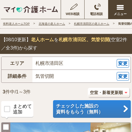
WEB相談
電話相談
有料老人ホームTOP
北海道の老人ホーム
札幌市清田区の老人ホーム
気管切開
【08/10更新】
老人ホーム
を
札幌市清田区
、気管切開
(空室2件
／全3件)から探す
エリア
札幌市清田区
変更
詳細条件
気管切開
変更
3
件中/1～3件
チェックした施設の
まとめて
追加
資料をもらう（無料）