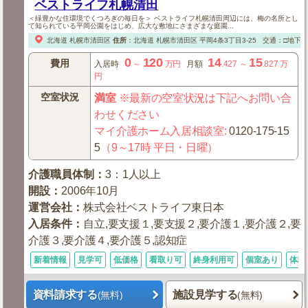
ベストライフ札幌清田
＜緑豊かな住環境でくつろぎの毎日を＞ ベストライフ札幌清田周辺には、梅の名所とし
て知られている平岡公園をはじめ、広大な敷地にさまざまな庭園...
北海道
札幌市清田区
住所
：
北海道
札幌市清田区
平岡4条3丁目3-25
交通：□地下
0
120
14
15
費用
入居時
～
万円
月額
.427
～
.827
万
円
空室状況
満室
※最新の空室状況は下記へお問い合
わせください
マイ介護ホーム入居相談室
:
0120-175-15
5
（9～17時 平日・日曜）
介護職員体制
：
3：1人以上
開設
：
2006年10月
運営会社
：
株式会社ベストライフ東日本
入居条件
：
自立,要支援１,要支援２,要介護１,要介護２,要
介護３,要介護４,要介護５,認知症
新着情報
見学可
低価格
看取り可
終身利用可
個室あり
体験
資料請求する
施設見学する
(無料)
(無料)