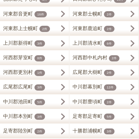
河東郡音更町
河東郡士幌町
16件
2件
河東郡上士幌町
河東郡鹿追町
2件
2件
上川郡新得町
上川郡清水町
3件
6件
河西郡芽室町
河西郡中札内村
8件
2件
河西郡更別村
広尾郡大樹町
1件
2件
広尾郡広尾町
中川郡幕別町
3件
12件
中川郡池田町
中川郡豊頃町
5件
2件
中川郡本別町
足寄郡足寄町
3件
5件
足寄郡陸別町
十勝郡浦幌町
2件
3件