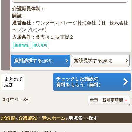
介護職員体制
：
-
開設
：
運営会社
：
ワンダーストレージ株式会社【旧 株式会社
セブンブレンチ】
入居条件
：
要支援１,要支援２
新着情報
即入居可
資料請求する
施設見学する
(無料)
(無料)
チェックした施設の
まとめて
追加
資料をもらう（無料）
3
件中/1～3件
北海道
介護施設・老人ホーム
地域名
探す
の
を
から