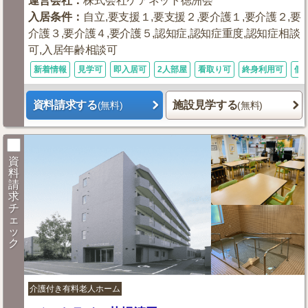
運営会社
：
株式会社ケアネット徳洲会
入居条件
：
自立,要支援１,要支援２,要介護１,要介護２,要
介護３,要介護４,要介護５,認知症,認知症重度,認知症相談
可,入居年齢相談可
新着情報
見学可
即入居可
2人部屋
看取り可
終身利用可
個
資料請求する
施設見学する
(無料)
(無料)
資
料
請
求
チ
ェ
ッ
ク
介護付き有料老人ホーム