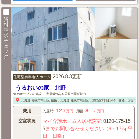
資
料
請
求
チ
ェ
ッ
ク
2026.8.3更新
住宅型有料老人ホーム
うるおいの家 北野
NEWオープンの施設！ 清潔感のある居室空間が魅力。
北海道
札幌市清田区
住所
：
北海道
札幌市清田区
北野2条3丁目14-3
交通：□地下
12
8
費用
入居時
.3
万円
月額
.1
～
万円
空室状況
マイ介護ホーム入居相談室
:
0120-175-15
5
までお問い合わせください（9～17時 平
日・日曜）