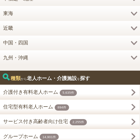
東海
近畿
中国・四国
九州・沖縄
種類
老人ホーム・介護施設
探す
から
を
介護付き有料老人ホーム
5,635件
住宅型有料老人ホーム
894件
サービス付き高齢者向け住宅
2,255件
グループホーム
14,901件