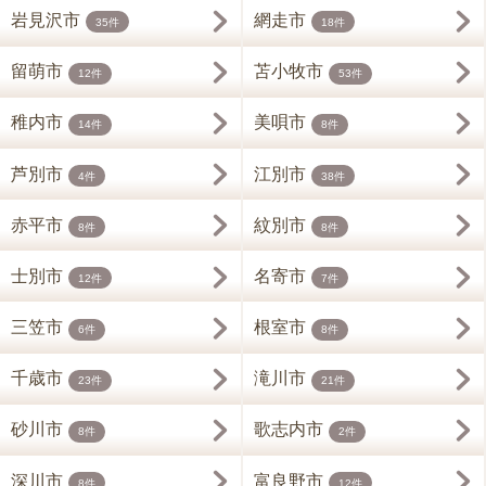
岩見沢市
網走市
35件
18件
留萌市
苫小牧市
12件
53件
稚内市
美唄市
14件
8件
芦別市
江別市
4件
38件
赤平市
紋別市
8件
8件
士別市
名寄市
12件
7件
三笠市
根室市
6件
8件
千歳市
滝川市
23件
21件
砂川市
歌志内市
8件
2件
深川市
富良野市
8件
12件