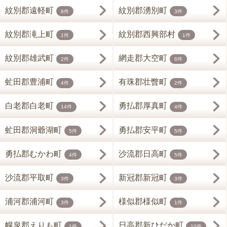
紋別郡遠軽町
紋別郡湧別町
8件
3件
紋別郡滝上町
紋別郡西興部村
1件
1件
紋別郡雄武町
網走郡大空町
2件
6件
虻田郡豊浦町
有珠郡壮瞥町
4件
2件
白老郡白老町
勇払郡厚真町
14件
4件
虻田郡洞爺湖町
勇払郡安平町
5件
5件
勇払郡むかわ町
沙流郡日高町
4件
5件
沙流郡平取町
新冠郡新冠町
3件
3件
浦河郡浦河町
様似郡様似町
3件
1件
幌泉郡えりも町
日高郡新ひだか町
1件
10件