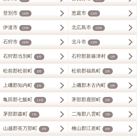
登別市
恵庭市
15件
23件
伊達市
北広島市
15件
23件
石狩市
北斗市
28件
23件
石狩郡当別町
石狩郡新篠津村
4件
1件
松前郡松前町
松前郡福島町
3件
2件
上磯郡知内町
上磯郡木古内町
2件
2件
亀田郡七飯町
茅部郡鹿部町
11件
2件
茅部郡森町
二海郡八雲町
7件
7件
山越郡長万部町
檜山郡江差町
2件
4件