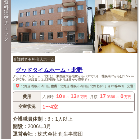
資
料
請
求
チ
ェ
ッ
ク
介護付き有料老人ホーム
グッドタイムホーム・北野
グッドタイムホーム・北野は、東西線大谷地駅からバスで3分、札幌南ICからは1.5ｋｍ
と好立地。施設裏には北野緑地もあり緑豊かな環境です。
北海道
札幌市清田区
住所
：
北海道
札幌市清田区
北野七条5丁目12番46号
交通：
10
13
17
0
費用
入居時
.8
～
.5
万円
月額
.0366
～
万円
空室状況
1〜4室
介護職員体制
：
3：1人以上
開設
：
2006年3月
運営会社
：
株式会社 創生事業団