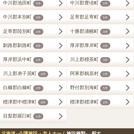
中川郡池田町
中川郡豊頃町
5件
2件
中川郡本別町
足寄郡足寄町
3件
5件
足寄郡陸別町
十勝郡浦幌町
2件
3件
釧路郡釧路町
厚岸郡厚岸町
8件
4件
厚岸郡浜中町
川上郡標茶町
2件
3件
川上郡弟子屈町
阿寒郡鶴居村
4件
1件
白糠郡白糠町
野付郡別海町
2件
5件
標津郡中標津町
標津郡標津町
9件
2件
目梨郡羅臼町
1件
北海道
介護施設・老人ホーム
施設種類
探す