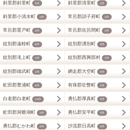
斜里郡斜里町
斜里郡清里町
5件
2件
斜里郡小清水町
常呂郡訓子府町
2件
2件
常呂郡置戸町
常呂郡佐呂間町
2件
4件
紋別郡遠軽町
紋別郡湧別町
8件
3件
紋別郡滝上町
紋別郡西興部村
1件
1件
紋別郡雄武町
網走郡大空町
2件
6件
虻田郡豊浦町
有珠郡壮瞥町
4件
2件
白老郡白老町
勇払郡厚真町
14件
4件
虻田郡洞爺湖町
勇払郡安平町
5件
5件
勇払郡むかわ町
沙流郡日高町
4件
5件