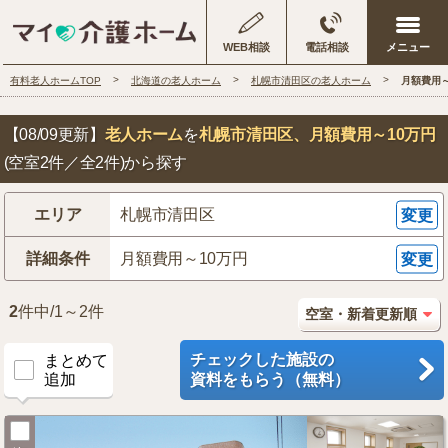
WEB相談
電話相談
有料老人ホームTOP
北海道の老人ホーム
札幌市清田区の老人ホーム
月額費用
【08/09更新】
老人ホーム
を
札幌市清田区
、月額費用～10万円
(空室2件／全2件)から探す
エリア
札幌市清田区
変更
詳細条件
月額費用～10万円
変更
2
件中/1～2件
チェックした施設の
まとめて
追加
資料をもらう（無料）