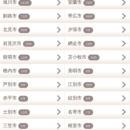
旭川市
室蘭市
141件
29件
釧路市
帯広市
71件
68件
北見市
夕張市
50件
7件
岩見沢市
網走市
35件
18件
留萌市
苫小牧市
12件
53件
稚内市
美唄市
14件
8件
芦別市
江別市
4件
38件
赤平市
紋別市
8件
8件
士別市
名寄市
12件
7件
三笠市
根室市
6件
8件