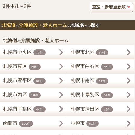
2
件中/1～2件
北海道
介護施設・老人ホーム
地域名
探す
の
を
から
北海道
介護施設・老人ホーム
の
札幌市中央区
札幌市北区
75件
84件
札幌市東区
札幌市白石区
68件
66件
札幌市豊平区
札幌市南区
66件
64件
札幌市西区
札幌市厚別区
59件
44件
札幌市手稲区
札幌市清田区
44件
44件
函館市
小樽市
100件
61件