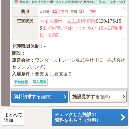
北海道
札幌市清田区
住所
：
北海道
札幌市清田区
北野2条3丁目14-3
交通：□地下
12
8
費用
入居時
.3
万円
月額
.1
～
万円
空室状況
マイ介護ホーム入居相談室
:
0120-175-15
5
までお問い合わせください（9～17時 平
日・日曜）
介護職員体制
：
-
開設
：
運営会社
：
ワンダーストレージ株式会社【旧 株式会社
セブンブレンチ】
入居条件
：
要支援１,要支援２
新着情報
即入居可
資料請求する
施設見学する
(無料)
(無料)
チェックした施設の
まとめて
追加
資料をもらう（無料）