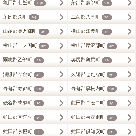
亀田郡七飯町
茅部郡鹿部町
11件
2件
茅部郡森町
二海郡八雲町
7件
7件
山越郡長万部町
檜山郡江差町
2件
4件
檜山郡上ノ国町
檜山郡厚沢部町
3件
4件
爾志郡乙部町
奥尻郡奥尻町
2件
1件
瀬棚郡今金町
久遠郡せたな町
4件
5件
寿都郡寿都町
寿都郡黒松内町
2件
3件
磯谷郡蘭越町
虻田郡ニセコ町
2件
2件
虻田郡真狩村
虻田郡喜茂別町
1件
1件
虻田郡京極町
虻田郡倶知安町
2件
3件