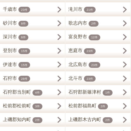
千歳市
滝川市
23件
21件
砂川市
歌志内市
8件
2件
深川市
富良野市
8件
12件
登別市
恵庭市
15件
23件
伊達市
北広島市
15件
23件
石狩市
北斗市
28件
23件
石狩郡当別町
石狩郡新篠津村
4件
1件
松前郡松前町
松前郡福島町
3件
2件
上磯郡知内町
上磯郡木古内町
2件
2件