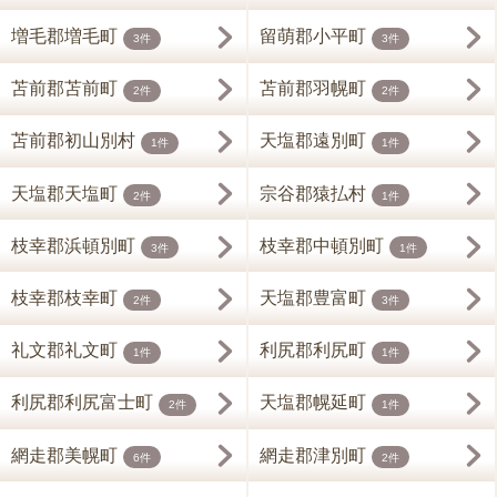
増毛郡増毛町
留萌郡小平町
3件
3件
苫前郡苫前町
苫前郡羽幌町
2件
2件
苫前郡初山別村
天塩郡遠別町
1件
1件
天塩郡天塩町
宗谷郡猿払村
2件
1件
枝幸郡浜頓別町
枝幸郡中頓別町
3件
1件
枝幸郡枝幸町
天塩郡豊富町
2件
3件
礼文郡礼文町
利尻郡利尻町
1件
1件
利尻郡利尻富士町
天塩郡幌延町
2件
1件
網走郡美幌町
網走郡津別町
6件
2件