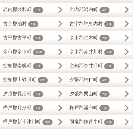
岩内郡共和町
岩内郡岩内町
2件
4件
古宇郡泊村
古宇郡神恵内村
1件
2件
古平郡古平町
余市郡仁木町
1件
2件
余市郡余市町
余市郡赤井川村
10件
2件
空知郡南幌町
空知郡奈井江町
6件
3件
空知郡上砂川町
夕張郡由仁町
3件
4件
夕張郡長沼町
夕張郡栗山町
8件
7件
樺戸郡月形町
樺戸郡浦臼町
4件
1件
樺戸郡新十津川町
雨竜郡妹背牛町
3件
2件