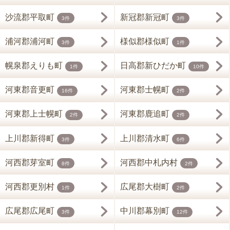
沙流郡平取町
新冠郡新冠町
3件
3件
浦河郡浦河町
様似郡様似町
3件
1件
幌泉郡えりも町
日高郡新ひだか町
1件
10件
河東郡音更町
河東郡士幌町
16件
2件
河東郡上士幌町
河東郡鹿追町
2件
2件
上川郡新得町
上川郡清水町
3件
6件
河西郡芽室町
河西郡中札内村
8件
2件
河西郡更別村
広尾郡大樹町
1件
2件
広尾郡広尾町
中川郡幕別町
3件
12件