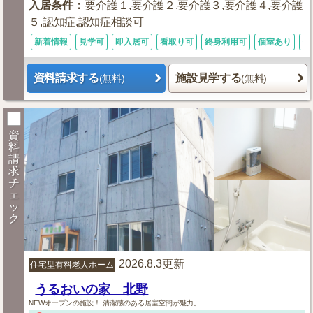
入居条件
：
要介護１,要介護２,要介護３,要介護４,要介護
５,認知症,認知症相談可
新着情報
見学可
即入居可
看取り可
終身利用可
個室あり
体
資料請求する
施設見学する
(無料)
(無料)
資
料
請
求
チ
ェ
ッ
ク
2026.8.3更新
住宅型有料老人ホーム
うるおいの家 北野
NEWオープンの施設！ 清潔感のある居室空間が魅力。