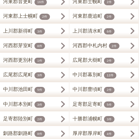
河東郡音更町
河東郡士幌町
16件
2件
河東郡上士幌町
河東郡鹿追町
2件
2件
上川郡新得町
上川郡清水町
3件
6件
河西郡芽室町
河西郡中札内村
8件
2件
河西郡更別村
広尾郡大樹町
1件
2件
広尾郡広尾町
中川郡幕別町
3件
12件
中川郡池田町
中川郡豊頃町
5件
2件
中川郡本別町
足寄郡足寄町
3件
5件
足寄郡陸別町
十勝郡浦幌町
2件
3件
釧路郡釧路町
厚岸郡厚岸町
8件
4件