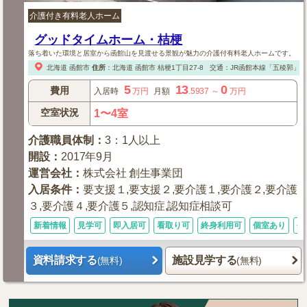
介護付き有料老人ホーム
グッドタイムホーム・桔梗
落ち着いた環境と居室から函館山を見渡せる景観が魅力の介護付有料老人ホームです。
北海道
函館市
住所
：
北海道
函館市
桔梗1丁目27-8
交通：JR函館本線「五稜郭」
5
13
0
費用
入居時
万円
月額
.5937
～
万円
空室状況
1〜4室
介護職員体制
：
3：1人以上
開設
：
2017年9月
運営会社
：
株式会社 創生事業団
入居条件
：
要支援１,要支援２,要介護１,要介護２,要介護
３,要介護４,要介護５,認知症,認知症相談可
新着情報
見学可
即入居可
看取り可
終身利用可
個室あり
体
資料請求する
施設見学する
(無料)
(無料)