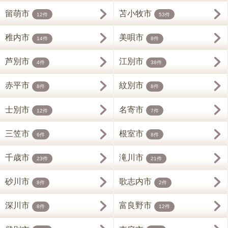
留萌市
苫小牧市
12件
53件
稚内市
美唄市
14件
8件
芦別市
江別市
4件
38件
赤平市
紋別市
8件
8件
士別市
名寄市
12件
7件
三笠市
根室市
6件
8件
千歳市
滝川市
23件
21件
砂川市
歌志内市
8件
2件
深川市
富良野市
8件
12件