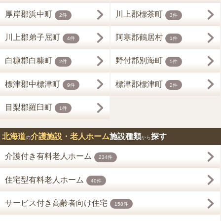
厚岸郡浜中町
川上郡標茶町
2件
3件
川上郡弟子屈町
阿寒郡鶴居村
4件
1件
白糠郡白糠町
野付郡別海町
2件
5件
標津郡中標津町
標津郡標津町
9件
2件
目梨郡羅臼町
1件
北海道
介護施設・老人ホーム
施設種類
探す
の
から
介護付き有料老人ホーム
234件
住宅型有料老人ホーム
40件
サービス付き高齢者向け住宅
158件