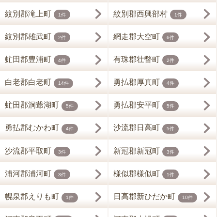
紋別郡滝上町
紋別郡西興部村
1件
1件
紋別郡雄武町
網走郡大空町
2件
6件
虻田郡豊浦町
有珠郡壮瞥町
4件
2件
白老郡白老町
勇払郡厚真町
14件
4件
虻田郡洞爺湖町
勇払郡安平町
5件
5件
勇払郡むかわ町
沙流郡日高町
4件
5件
沙流郡平取町
新冠郡新冠町
3件
3件
浦河郡浦河町
様似郡様似町
3件
1件
幌泉郡えりも町
日高郡新ひだか町
1件
10件