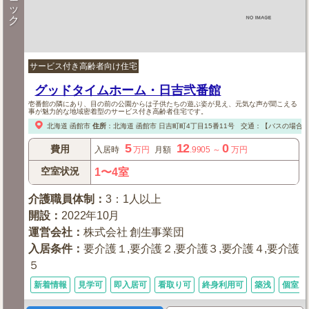
ッ
ク
サービス付き高齢者向け住宅
グッドタイムホーム・日吉弐番館
壱番館の隣にあり、目の前の公園からは子供たちの遊ぶ姿が見え、元気な声が聞こえる
事が魅力的な地域密着型のサービス付き高齢者住宅です。
北海道
函館市
住所
：
北海道
函館市
日吉町町4丁目15番11号
交通：【バスの場合
5
12
0
費用
入居時
万円
月額
.9905
～
万円
空室状況
1〜4室
介護職員体制
：
3：1人以上
開設
：
2022年10月
運営会社
：
株式会社 創生事業団
入居条件
：
要介護１,要介護２,要介護３,要介護４,要介護
５
新着情報
見学可
即入居可
看取り可
終身利用可
築浅
個室あ