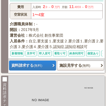
2
0
11
0
費用
入居時
.9
～
万円
月額
.4959
～
万円
空室状況
1〜4室
介護職員体制
：
-
開設
：
2017年9月
運営会社
：
株式会社 創生事業団
入居条件
：
自立,要支援１,要支援２,要介護１,要介護２,要
介護３,要介護４,要介護５,認知症,認知症相談可
新着情報
見学可
即入居可
看取り可
終身利用可
個室あり
体
資料請求する
施設見学する
(無料)
(無料)
資
料
請
求
チ
ェ