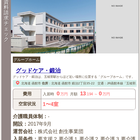
資
料
請
求
チ
ェ
ッ
ク
グループホーム
グッドケア・鍛治
グッドケア・鍛治は、五稜郭駅からほど近い場所に位置する「グループホーム」です。
北海道
函館市
住所
：
北海道
函館市
鍛治2丁目35-22
交通：JR函館本線「五稜郭」
0
13
0
費用
入居時
万円
月額
.194
～
万円
空室状況
1〜4室
介護職員体制
：
-
開設
：
2017年9月
運営会社
：
株式会社 創生事業団
入居条件
：
要支援２,要介護１,要介護２,要介護３,要介護