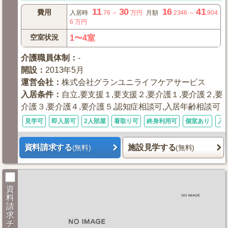
11
30
16
41
費用
入居時
.76
～
万円
月額
.2346
～
.904
6
万円
空室状況
1〜4室
介護職員体制
：
-
開設
：
2013年5月
運営会社
：
株式会社グランユニライフケアサービス
入居条件
：
自立,要支援１,要支援２,要介護１,要介護２,要
介護３,要介護４,要介護５,認知症相談可,入居年齢相談可
見学可
即入居可
2人部屋
看取り可
終身利用可
個室あり
入
資料請求する
施設見学する
(無料)
(無料)
資
料
請
求
チ