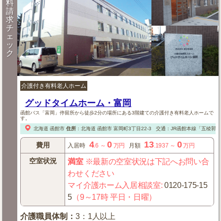
料
請
求
チ
ェ
ッ
ク
介護付き有料老人ホーム
グッドタイムホーム・富岡
函館バス「富岡」停留所から徒歩2分の場所にある3階建ての介護付き有料老人ホームで
す。
北海道
函館市
住所
：
北海道
函館市
富岡町3丁目22-3
交通：JR函館本線「五稜郭」
4
0
13
0
費用
入居時
.6
～
万円
月額
.1937
～
万円
空室状況
満室
※最新の空室状況は下記へお問い合
わせください
マイ介護ホーム入居相談室
:
0120-175-15
5
（9～17時 平日・日曜）
介護職員体制
：
3：1人以上