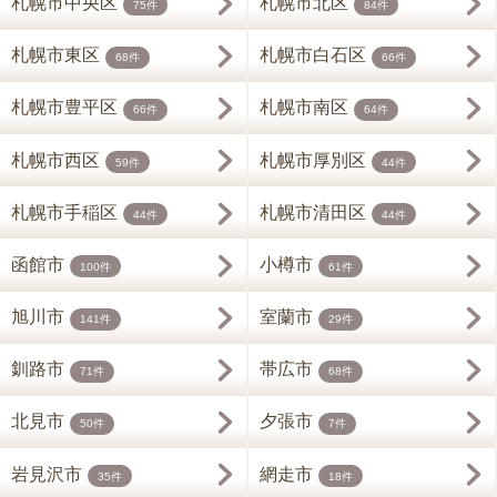
札幌市中央区
札幌市北区
75件
84件
札幌市東区
札幌市白石区
68件
66件
札幌市豊平区
札幌市南区
66件
64件
札幌市西区
札幌市厚別区
59件
44件
札幌市手稲区
札幌市清田区
44件
44件
函館市
小樽市
100件
61件
旭川市
室蘭市
141件
29件
釧路市
帯広市
71件
68件
北見市
夕張市
50件
7件
岩見沢市
網走市
35件
18件