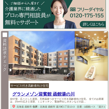
資
料
請
求
チ
ェ
ッ
ク
サービス付き高齢者向け住宅
グランメゾン迎賓館 函館湯の川
全67室、広々とした居室。天然温泉つきサービス付き高齢者向け住宅。 全てのお部屋
は、25m²の広さと浴室、ミニキッチン、緊急呼出しボタンなどの設...
北海道
函館市
住所
：
北海道
函館市
湯川町1丁目13-3
交通：□函館バス
「湯川１丁