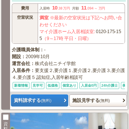
10
11
費用
入居時
.38
万円
月額
.094
～
万円
空室状況
満室
※最新の空室状況は下記へお問い合
わせください
マイ介護ホーム入居相談室
:
0120-175-15
5
（9～17時 平日・日曜）
介護職員体制
：
-
開設
：
2009年10月
運営会社
：
株式会社ニチイ学館
入居条件
：
要支援２,要介護１,要介護２,要介護３,要介護
４,要介護５,認知症,入居年齢相談可
新着情報
見学可
低価格
個室あり
入居金0円
24h介護士
夜
資料請求する
施設見学する
(無料)
(無料)
資
料