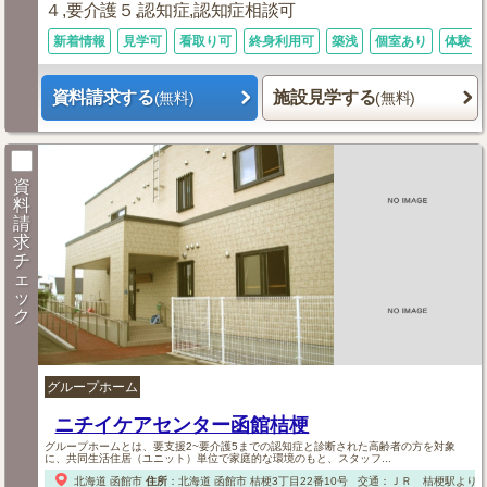
４,要介護５,認知症,認知症相談可
新着情報
見学可
看取り可
終身利用可
築浅
個室あり
体験入
資料請求する
施設見学する
(無料)
(無料)
資
料
請
求
チ
ェ
ッ
ク
グループホーム
ニチイケアセンター函館桔梗
グループホームとは、要支援2~要介護5までの認知症と診断された高齢者の方を対象
に、共同生活住居（ユニット）単位で家庭的な環境のもと、スタッフ...
北海道
函館市
住所
：
北海道
函館市
桔梗3丁目22番10号
交通：ＪＲ 桔梗駅より徒