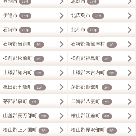
登別市
恵庭市
15件
23件
伊達市
北広島市
15件
23件
石狩市
北斗市
28件
23件
石狩郡当別町
石狩郡新篠津村
4件
1件
松前郡松前町
松前郡福島町
3件
2件
上磯郡知内町
上磯郡木古内町
2件
2件
亀田郡七飯町
茅部郡鹿部町
11件
2件
茅部郡森町
二海郡八雲町
7件
7件
山越郡長万部町
檜山郡江差町
2件
4件
檜山郡上ノ国町
檜山郡厚沢部町
3件
4件