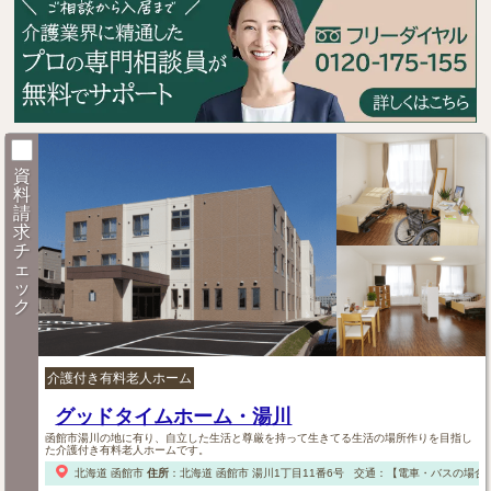
資
料
請
求
チ
ェ
ッ
ク
介護付き有料老人ホーム
グッドタイムホーム・湯川
函館市湯川の地に有り、自立した生活と尊厳を持って生きてる生活の場所作りを目指し
た介護付き有料老人ホームです。
北海道
函館市
住所
：
北海道
函館市
湯川1丁目11番6号
交通：【電車・バスの場合