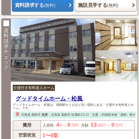
資料請求する
施設見学する
(無料)
(無料)
資
料
請
求
チ
ェ
ッ
ク
介護付き有料老人ホーム
グッドタイムホーム・松風
グッドタイムホーム・松風は、函館駅からもほど近い場所にある「介護付き有料老人ホ
ーム」です。
北海道
函館市
住所
：
北海道
函館市
松風町13-15
交通：JR函館本線「函館」駅から
4
0
13
0
費用
入居時
.6
～
万円
月額
.1927
～
万円
空室状況
1〜4室