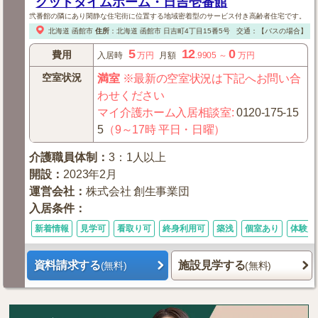
グッドタイムホーム・日吉壱番館
弐番館の隣にあり閑静な住宅街に位置する地域密着型のサービス付き高齢者住宅です。
北海道
函館市
住所
：
北海道
函館市
日吉町4丁目15番5号
交通：【バスの場合】
コ
5
12
0
費用
入居時
万円
月額
.9905
～
万円
空室状況
満室
※最新の空室状況は下記へお問い合
わせください
マイ介護ホーム入居相談室
:
0120-175-15
5
（9～17時 平日・日曜）
介護職員体制
：
3：1人以上
開設
：
2023年2月
運営会社
：
株式会社 創生事業団
入居条件
：
新着情報
見学可
看取り可
終身利用可
築浅
個室あり
体験入
資料請求する
施設見学する
(無料)
(無料)