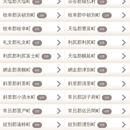
天塩郡天塩町
宗谷郡猿払村
2件
1件
枝幸郡浜頓別町
枝幸郡中頓別町
3件
1件
枝幸郡枝幸町
天塩郡豊富町
2件
3件
礼文郡礼文町
利尻郡利尻町
1件
1件
利尻郡利尻富士町
天塩郡幌延町
2件
1件
網走郡美幌町
網走郡津別町
6件
2件
斜里郡斜里町
斜里郡清里町
5件
2件
斜里郡小清水町
常呂郡訓子府町
2件
2件
常呂郡置戸町
常呂郡佐呂間町
2件
4件
紋別郡遠軽町
紋別郡湧別町
8件
3件