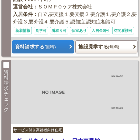
運営会社
：
ＳＯＭＰＯケア株式会社
入居条件
：
自立,要支援１,要支援２,要介護１,要介護２,要
介護３,要介護４,要介護５,認知症,認知症相談可
新着情報
見学可
看取り可
個室あり
入居金0円
訪問看護可
資料請求する
施設見学する
(無料)
(無料)
資
料
請
求
チ
ェ
ッ
ク
サービス付き高齢者向け住宅