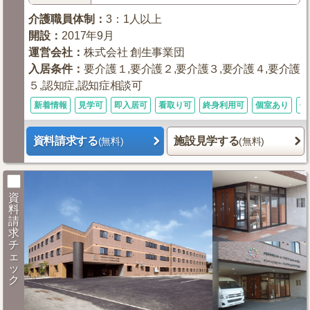
介護職員体制
：
3：1人以上
開設
：
2017年9月
運営会社
：
株式会社 創生事業団
入居条件
：
要介護１,要介護２,要介護３,要介護４,要介護
５,認知症,認知症相談可
新着情報
見学可
即入居可
看取り可
終身利用可
個室あり
体
資料請求する
施設見学する
(無料)
(無料)
資
料
請
求
チ
ェ
ッ
ク