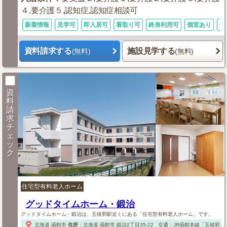
４,要介護５,認知症,認知症相談可
新着情報
見学可
即入居可
看取り可
終身利用可
個室あり
体
資料請求する
施設見学する
(無料)
(無料)
資
料
請
求
チ
ェ
ッ
ク
住宅型有料老人ホーム
グッドタイムホーム・鍛治
グッドタイムホーム・鍛治は、五稜郭駅近くにある「住宅型有料老人ホーム」です。
北海道
函館市
住所
：
北海道
函館市
鍛治2丁目35-22
交通：JR函館本線「五稜郭」