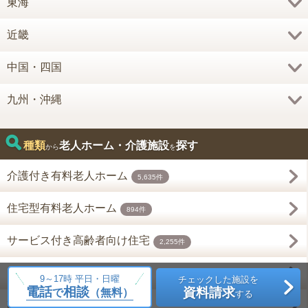
東海
近畿
中国・四国
九州・沖縄
種類
老人ホーム・介護施設
探す
から
を
介護付き有料老人ホーム
5,635件
住宅型有料老人ホーム
894件
サービス付き高齢者向け住宅
2,255件
グループホーム
14,901件
9～17時 平日・日曜
チェックした施設を
電話
相談
資料請求
で
（無料）
する
高齢者向け賃貸住宅
242件