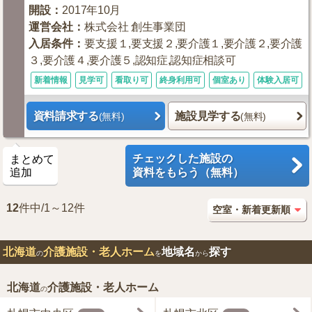
開設
：
2017年10月
運営会社
：
株式会社 創生事業団
入居条件
：
要支援１,要支援２,要介護１,要介護２,要介護
３,要介護４,要介護５,認知症,認知症相談可
新着情報
見学可
看取り可
終身利用可
個室あり
体験入居可
資料請求する
施設見学する
(無料)
(無料)
チェックした施設の
まとめて
追加
資料をもらう（無料）
12
件中/1～12件
北海道
介護施設・老人ホーム
地域名
探す
の
を
から
北海道
介護施設・老人ホーム
の