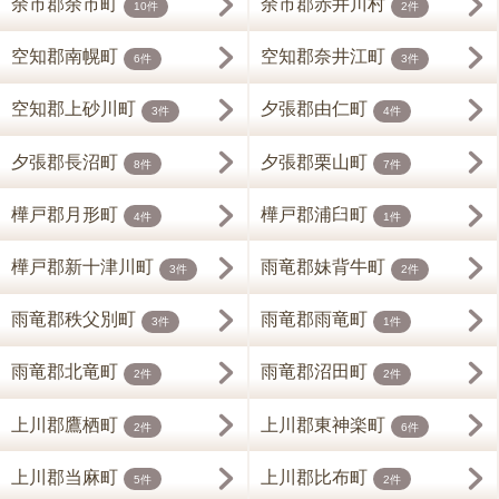
余市郡余市町
余市郡赤井川村
10件
2件
空知郡南幌町
空知郡奈井江町
6件
3件
空知郡上砂川町
夕張郡由仁町
3件
4件
夕張郡長沼町
夕張郡栗山町
8件
7件
樺戸郡月形町
樺戸郡浦臼町
4件
1件
樺戸郡新十津川町
雨竜郡妹背牛町
3件
2件
雨竜郡秩父別町
雨竜郡雨竜町
3件
1件
雨竜郡北竜町
雨竜郡沼田町
2件
2件
上川郡鷹栖町
上川郡東神楽町
2件
6件
上川郡当麻町
上川郡比布町
5件
2件