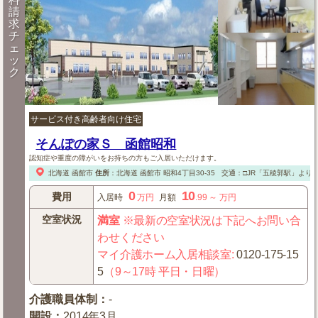
請
求
チ
ェ
ッ
ク
サービス付き高齢者向け住宅
そんぽの家Ｓ 函館昭和
認知症や重度の障がいをお持ちの方もご入居いただけます。
北海道
函館市
住所
：
北海道
函館市
昭和4丁目30-35
交通：□JR「五稜郭駅」より
0
10
費用
入居時
万円
月額
.99
～
万円
空室状況
満室
※最新の空室状況は下記へお問い合
わせください
マイ介護ホーム入居相談室
:
0120-175-15
5
（9～17時 平日・日曜）
介護職員体制
：
-
開設
：
2014年3月