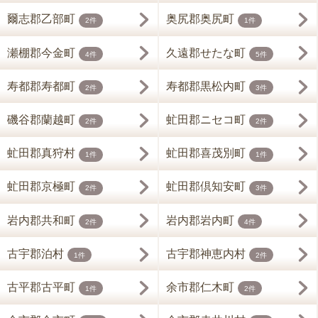
爾志郡乙部町
奥尻郡奥尻町
2件
1件
瀬棚郡今金町
久遠郡せたな町
4件
5件
寿都郡寿都町
寿都郡黒松内町
2件
3件
磯谷郡蘭越町
虻田郡ニセコ町
2件
2件
虻田郡真狩村
虻田郡喜茂別町
1件
1件
虻田郡京極町
虻田郡倶知安町
2件
3件
岩内郡共和町
岩内郡岩内町
2件
4件
古宇郡泊村
古宇郡神恵内村
1件
2件
古平郡古平町
余市郡仁木町
1件
2件