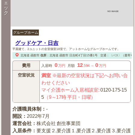
ェ
ッ
ク
グループホーム
グッドケア・日吉
平屋建て、2ユニットの全室個室18室で、アットホームなグループホームです。
北海道
函館市
住所
：
北海道
函館市
日吉町4丁目15番1号
交通：〈バス〉（最寄り
0
12
0
費用
入居時
万円
月額
.594
～
万円
空室状況
満室
※最新の空室状況は下記へお問い合
わせください
マイ介護ホーム入居相談室
:
0120-175-15
5
（9～17時 平日・日曜）
介護職員体制
：
-
開設
：
2022年7月
運営会社
：
株式会社 創生事業団
入居条件
：
要支援２,要介護１,要介護２,要介護３,要介護