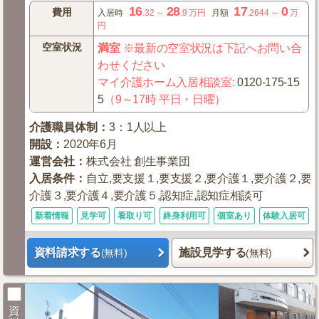
16
28
17
0
費用
入居時
.32
～
.9
万円
月額
.2644
～
万
円
空室状況
満室
※最新の空室状況は下記へお問い合
わせください
マイ介護ホーム入居相談室
:
0120-175-15
5
（9～17時 平日・日曜）
介護職員体制
：
3：1人以上
開設
：
2020年6月
運営会社
：
株式会社 創生事業団
入居条件
：
自立,要支援１,要支援２,要介護１,要介護２,要
介護３,要介護４,要介護５,認知症,認知症相談可
新着情報
見学可
看取り可
終身利用可
個室あり
体験入居可
資料請求する
施設見学する
(無料)
(無料)
資