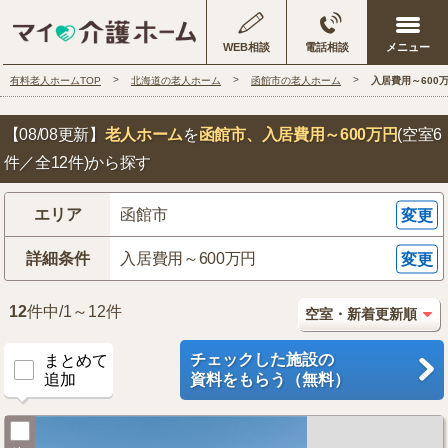
WEB相談
電話相談
有料老人ホームTOP
北海道の老人ホーム
函館市の老人ホーム
入居費用～600
【08/08更新】
老人ホーム
を
函館市
、入居費用～600万円
(空室6
件／全12件)から探す
エリア
函館市
変更
詳細条件
入居費用～600万円
変更
12
件中/1～12件
チェックした施設の
まとめて
追加
資料をもらう（無料）