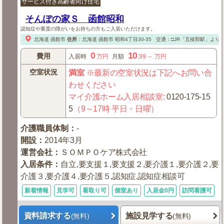
サービス付き高齢者向け住宅
そんぽの家Ｓ 函館昭和
認知症や重度の障がいをお持ちの方もご入居いただけます。
北海道
函館市
住所
：
北海道
函館市
昭和4丁目30-35
交通：□JR「五稜郭駅」より
0
10
費用
入居時
万円
月額
.99
～
万円
空室状況
満室
※最新の空室状況は下記へお問い合
わせください
マイ介護ホーム入居相談室
:
0120-175-15
5
（9～17時 平日・日曜）
介護職員体制
：
-
開設
：
2014年3月
運営会社
：
ＳＯＭＰＯケア株式会社
入居条件
：
自立,要支援１,要支援２,要介護１,要介護２,要
介護３,要介護４,要介護５,認知症,認知症相談可
新着情報
見学可
看取り可
個室あり
入居金0円
訪問看護可
資料請求する
施設見学する
(無料)
(無料)