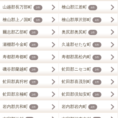
山越郡長万部町
檜山郡江差町
2件
4件
檜山郡上ノ国町
檜山郡厚沢部町
3件
4件
爾志郡乙部町
奥尻郡奥尻町
2件
1件
瀬棚郡今金町
久遠郡せたな町
4件
5件
寿都郡寿都町
寿都郡黒松内町
2件
3件
磯谷郡蘭越町
虻田郡ニセコ町
2件
2件
虻田郡真狩村
虻田郡喜茂別町
1件
1件
虻田郡京極町
虻田郡倶知安町
2件
3件
岩内郡共和町
岩内郡岩内町
2件
4件