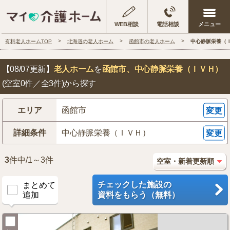
WEB相談
電話相談
有料老人ホームTOP
北海道の老人ホーム
函館市の老人ホーム
中心静脈栄養（
【08/07更新】
老人ホーム
を
函館市
、中心静脈栄養（ＩＶＨ）
(空室0件／全3件)から探す
エリア
函館市
変更
詳細条件
中心静脈栄養（ＩＶＨ）
変更
3
件中/1～3件
チェックした施設の
まとめて
追加
資料をもらう（無料）