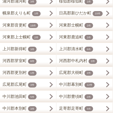
浦河郡浦河町
様似郡様似町
3件
1件
幌泉郡えりも町
日高郡新ひだか町
1件
10件
河東郡音更町
河東郡士幌町
16件
2件
河東郡上士幌町
河東郡鹿追町
2件
2件
上川郡新得町
上川郡清水町
3件
6件
河西郡芽室町
河西郡中札内村
8件
2件
河西郡更別村
広尾郡大樹町
1件
2件
広尾郡広尾町
中川郡幕別町
3件
12件
中川郡池田町
中川郡豊頃町
5件
2件
中川郡本別町
足寄郡足寄町
3件
5件