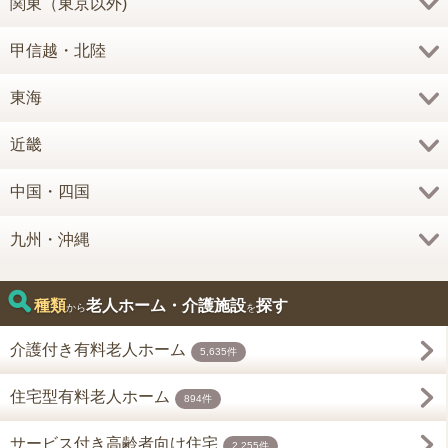
関東（東京以外)
甲信越・北陸
東海
近畿
中国・四国
九州・沖縄
種類
老人ホーム・介護施設
探す
から
を
介護付き有料老人ホーム
5,635件
住宅型有料老人ホーム
894件
サービス付き高齢者向け住宅
2,255件