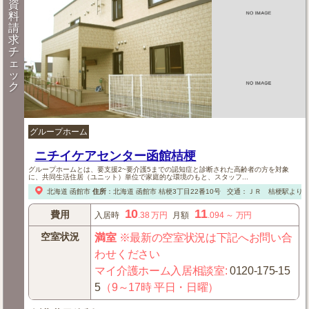
資
料
請
求
チ
ェ
ッ
ク
グループホーム
ニチイケアセンター函館桔梗
グループホームとは、要支援2~要介護5までの認知症と診断された高齢者の方を対象
に、共同生活住居（ユニット）単位で家庭的な環境のもと、スタッフ...
北海道
函館市
住所
：
北海道
函館市
桔梗3丁目22番10号
交通：ＪＲ 桔梗駅より徒
10
11
費用
入居時
.38
万円
月額
.094
～
万円
空室状況
満室
※最新の空室状況は下記へお問い合
わせください
マイ介護ホーム入居相談室
:
0120-175-15
5
（9～17時 平日・日曜）