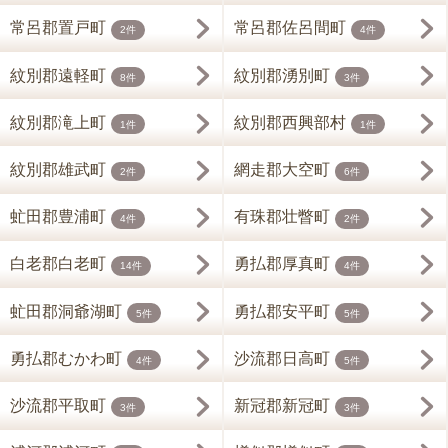
常呂郡置戸町
常呂郡佐呂間町
2件
4件
紋別郡遠軽町
紋別郡湧別町
8件
3件
紋別郡滝上町
紋別郡西興部村
1件
1件
紋別郡雄武町
網走郡大空町
2件
6件
虻田郡豊浦町
有珠郡壮瞥町
4件
2件
白老郡白老町
勇払郡厚真町
14件
4件
虻田郡洞爺湖町
勇払郡安平町
5件
5件
勇払郡むかわ町
沙流郡日高町
4件
5件
沙流郡平取町
新冠郡新冠町
3件
3件