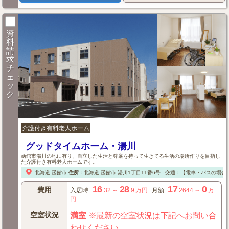
資
料
請
求
チ
ェ
ッ
ク
介護付き有料老人ホーム
グッドタイムホーム・湯川
函館市湯川の地に有り、自立した生活と尊厳を持って生きてる生活の場所作りを目指し
た介護付き有料老人ホームです。
北海道
函館市
住所
：
北海道
函館市
湯川1丁目11番6号
交通：【電車・バスの場合
16
28
17
0
費用
入居時
.32
～
.9
万円
月額
.2644
～
万
円
空室状況
満室
※最新の空室状況は下記へお問い合
わせください