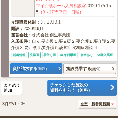
マイ介護ホーム入居相談室
:
0120-175-15
5
（9～17時 平日・日曜）
介護職員体制
：
3：1人以上
開設
：
2020年6月
運営会社
：
株式会社 創生事業団
入居条件
：
自立,要支援１,要支援２,要介護１,要介護２,要
介護３,要介護４,要介護５,認知症,認知症相談可
新着情報
見学可
看取り可
終身利用可
個室あり
体験入居可
資料請求する
施設見学する
(無料)
(無料)
チェックした施設の
まとめて
追加
資料をもらう（無料）
3
件中/1～3件