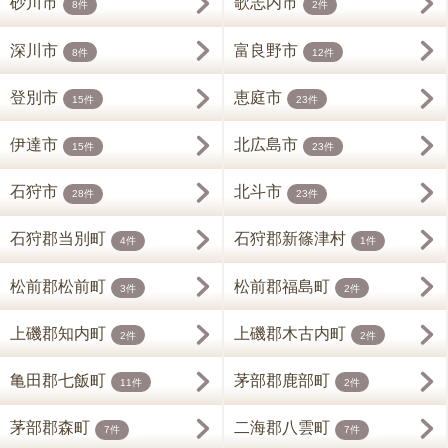
砂川市
歌志内市
8件
2件
深川市
富良野市
8件
12件
登別市
恵庭市
15件
23件
伊達市
北広島市
15件
23件
石狩市
北斗市
28件
23件
石狩郡当別町
石狩郡新篠津村
4件
1件
松前郡松前町
松前郡福島町
3件
2件
上磯郡知内町
上磯郡木古内町
2件
2件
亀田郡七飯町
茅部郡鹿部町
11件
2件
茅部郡森町
二海郡八雲町
7件
7件