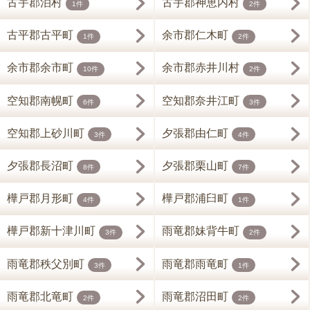
古宇郡泊村
古宇郡神恵内村
1件
2件
古平郡古平町
余市郡仁木町
1件
2件
余市郡余市町
余市郡赤井川村
10件
2件
空知郡南幌町
空知郡奈井江町
6件
3件
空知郡上砂川町
夕張郡由仁町
3件
4件
夕張郡長沼町
夕張郡栗山町
8件
7件
樺戸郡月形町
樺戸郡浦臼町
4件
1件
樺戸郡新十津川町
雨竜郡妹背牛町
3件
2件
雨竜郡秩父別町
雨竜郡雨竜町
3件
1件
雨竜郡北竜町
雨竜郡沼田町
2件
2件