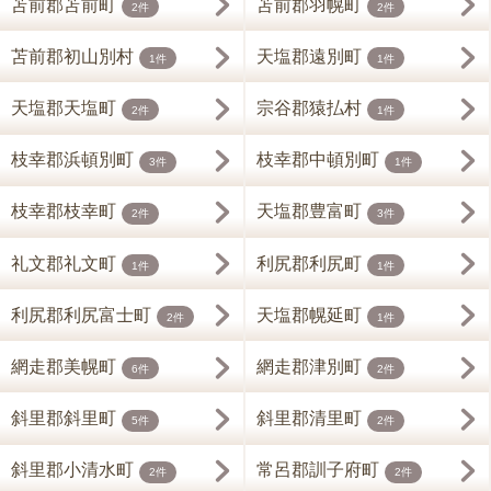
苫前郡苫前町
苫前郡羽幌町
2件
2件
苫前郡初山別村
天塩郡遠別町
1件
1件
天塩郡天塩町
宗谷郡猿払村
2件
1件
枝幸郡浜頓別町
枝幸郡中頓別町
3件
1件
枝幸郡枝幸町
天塩郡豊富町
2件
3件
礼文郡礼文町
利尻郡利尻町
1件
1件
利尻郡利尻富士町
天塩郡幌延町
2件
1件
網走郡美幌町
網走郡津別町
6件
2件
斜里郡斜里町
斜里郡清里町
5件
2件
斜里郡小清水町
常呂郡訓子府町
2件
2件