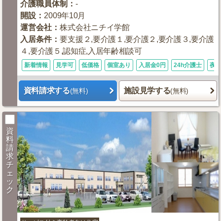
介護職員体制
：
-
開設
：
2009年10月
運営会社
：
株式会社ニチイ学館
入居条件
：
要支援２,要介護１,要介護２,要介護３,要介護
４,要介護５,認知症,入居年齢相談可
新着情報
見学可
低価格
個室あり
入居金0円
24h介護士
夜
資料請求する
施設見学する
(無料)
(無料)
資
料
請
求
チ
ェ
ッ
ク