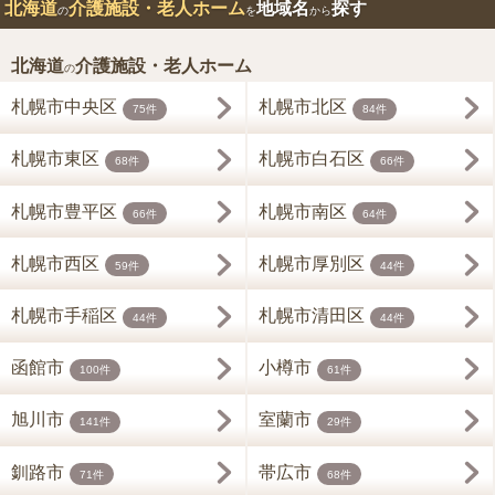
北海道
介護施設・老人ホーム
地域名
探す
の
を
から
北海道
介護施設・老人ホーム
の
札幌市中央区
札幌市北区
75件
84件
札幌市東区
札幌市白石区
68件
66件
札幌市豊平区
札幌市南区
66件
64件
札幌市西区
札幌市厚別区
59件
44件
札幌市手稲区
札幌市清田区
44件
44件
函館市
小樽市
100件
61件
旭川市
室蘭市
141件
29件
釧路市
帯広市
71件
68件