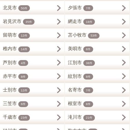
北見市
夕張市
50件
7件
岩見沢市
網走市
35件
18件
留萌市
苫小牧市
12件
53件
稚内市
美唄市
14件
8件
芦別市
江別市
4件
38件
赤平市
紋別市
8件
8件
士別市
名寄市
12件
7件
三笠市
根室市
6件
8件
千歳市
滝川市
23件
21件