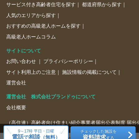
サービス付き高齢者住宅を探す
都道府県から探す
人気のエリアから探す
おすすめの高級老人ホームを探す
高級老人ホームコラム
サイトについて
お問い合わせ
プライバシーポリシー
サイト利用上のご注意
施設情報の掲載について
運営会社
運営会社 株式会社プランドゥについて
会社概要
（高住連）高齢者向け住まい紹介事業者届出公表制度 届出公表
9～17時 平日・日曜
チェックした施設を
電話
相談
資料請求
で
（無料）
する
© 2025 PlanDo Co.,Ltd.