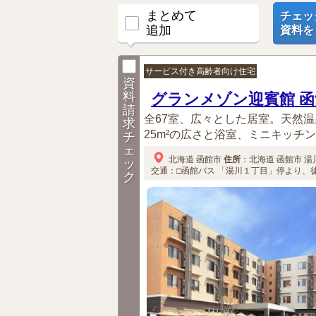
まとめて
チェッ
追加
資料を
サービス付き高齢者向け住宅
資
料
グランメゾン迎賓館 
請
全67室、広々とした居室。天然
求
25m²の広さと浴室、ミニキッチン
チ
ェ
北海道
函館市
住所
：
北海道
函館市
湯川
ッ
交通：□函館バス
「湯川１丁目」停より、徒
ク