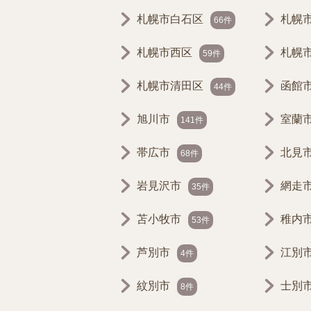
札幌市白石区
札幌
66件
札幌市西区
札幌
59件
札幌市清田区
函館
44件
旭川市
室蘭
141件
帯広市
北見
68件
岩見沢市
網走
35件
苫小牧市
稚内
53件
芦別市
江別
4件
紋別市
士別
8件