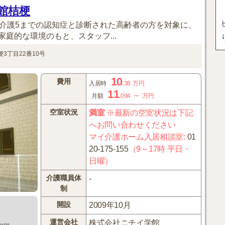
館桔梗
要介護5までの認知症と診断された高齢者の方を対象に、
庭的な環境のもと、スタッフ...
3丁目22番10号
10
費用
入居時
.38
万円
11
～
月額
.094
万円
空室状況
満室
※最新の空室状況は下記
へお問い合わせください
マイ介護ホーム入居相談室
:
01
20-175-155
（9～17時 平日・
日曜）
介護職員体
-
制
開設
2009年10月
運営会社
株式会社ニチイ学館