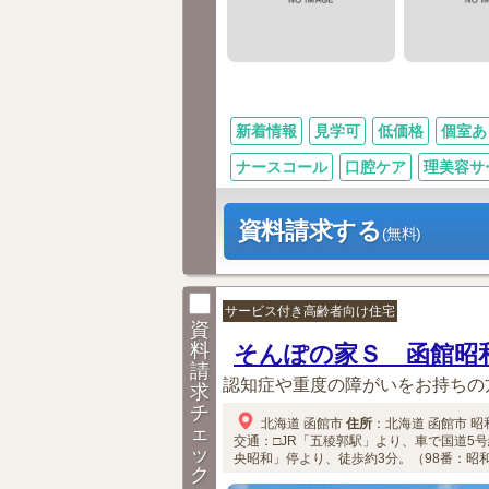
新着情報
見学可
低価格
個室あ
ナースコール
口腔ケア
理美容サ
資料請求する
(無料)
サービス付き高齢者向け住宅
資
料
そんぽの家Ｓ 函館昭
請
認知症や重度の障がいをお持ちの
求
チ
北海道
函館市
住所
：
北海道
函館市
昭和
ェ
交通：□JR「五稜郭駅」より、車で国道5
ッ
央昭和」停より、徒歩約3分。（98番：昭
ク