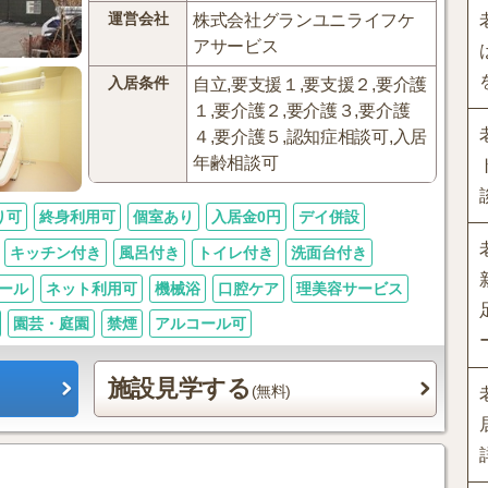
運営会社
株式会社グランユニライフケ
アサービス
入居条件
自立,要支援１,要支援２,要介護
１,要介護２,要介護３,要介護
４,要介護５,認知症相談可,入居
年齢相談可
り可
終身利用可
個室あり
入居金0円
デイ併設
キッチン付き
風呂付き
トイレ付き
洗面台付き
ール
ネット利用可
機械浴
口腔ケア
理美容サービス
園芸・庭園
禁煙
アルコール可
施設見学する
(無料)