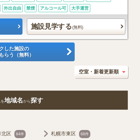
外出自由
禁煙
アルコール可
大手運営
施設見学する
(無料)
クした施設の
もらう（無料）
ム
地域名
探す
を
から
市北区
札幌市東区
84件
68件