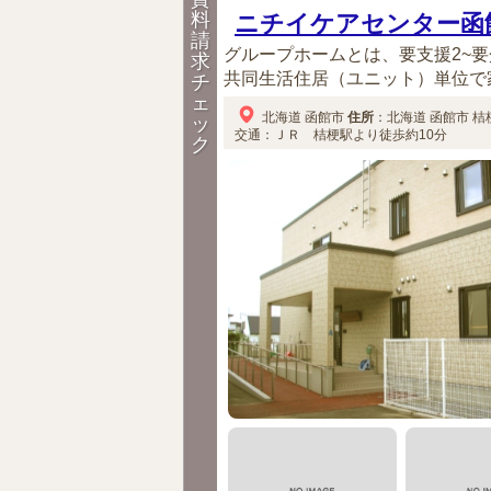
料
ニチイケアセンター函
請
グループホームとは、要支援2~
求
共同生活住居（ユニット）単位で家
チ
ェ
北海道
函館市
住所
：
北海道
函館市
桔梗
ッ
交通：ＪＲ 桔梗駅より徒歩約10分
ク