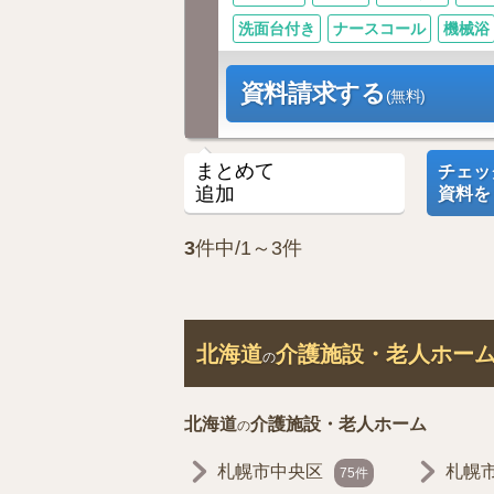
洗面台付き
ナースコール
機械浴
資料請求する
(無料)
まとめて
チェッ
追加
資料を
3
件中/1～3件
北海道
介護施設・老人ホー
の
北海道
介護施設・老人ホーム
の
札幌市中央区
札幌
75件