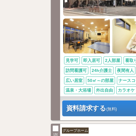
見学可
即入居可
2人部屋
看取
訪問看護可
24h介護士
夜間有人
広い居室
50㎡～の部屋
ナースコ
温泉・大浴場
外出自由
カラオケ
資料請求する
(無料)
グループホーム
資