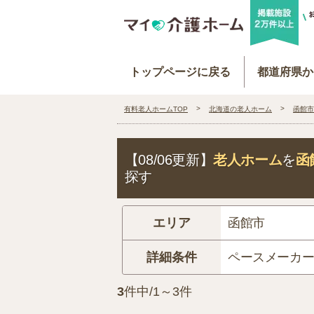
トップページに戻る
都道府県か
有料老人ホームTOP
北海道の老人ホーム
函館市
【08/06更新】
老人ホーム
を
函
探す
エリア
函館市
詳細条件
ペースメーカ
3
件中/1～3件