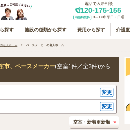
電話で入居相談
0120-175-155
9～17時 平日・日曜
相談料無料
ら探す
施設の種類から探す
費用から探す
介護
の老人ホーム
ペースメーカーの老人ホーム
館市
、ペースメーカー
(空室1件／全3件)から
変更
変更
ー