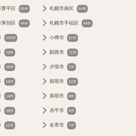
市豊平区
札幌市南区
66件
64件
市厚別区
札幌市手稲区
44件
44件
市
小樽市
100件
61件
市
釧路市
29件
71件
市
夕張市
50件
7件
市
留萌市
18件
12件
市
美唄市
14件
8件
市
赤平市
38件
8件
市
名寄市
12件
7件