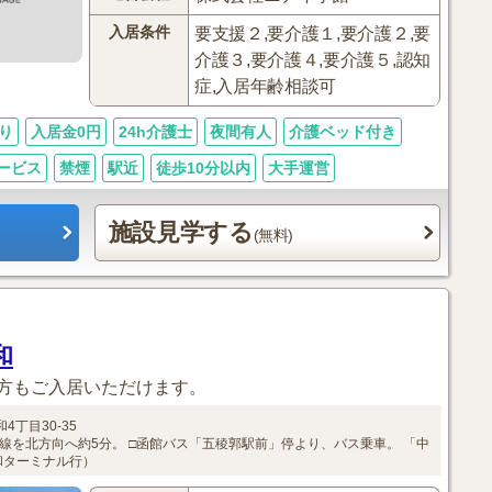
入居条件
要支援２,要介護１,要介護２,要
介護３,要介護４,要介護５,認知
症,入居年齢相談可
り
入居金0円
24h介護士
夜間有人
介護ベッド付き
ービス
禁煙
駅近
徒歩10分以内
大手運営
施設見学する
(無料)
和
方もご入居いただけます。
4丁目30-35
号線を北方向へ約5分。
□函館バス「五稜郭駅前」停より、バス乗車。
「中
和ターミナル行）