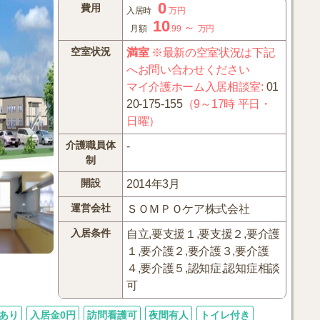
0
費用
入居時
万円
10
～
月額
.99
万円
空室状況
満室
※最新の空室状況は下記
へお問い合わせください
マイ介護ホーム入居相談室
:
01
20-175-155
（9～17時 平日・
日曜）
介護職員体
-
制
開設
2014年3月
運営会社
ＳＯＭＰＯケア株式会社
入居条件
自立,要支援１,要支援２,要介護
１,要介護２,要介護３,要介護
４,要介護５,認知症,認知症相談
可
あり
入居金0円
訪問看護可
夜間有人
トイレ付き