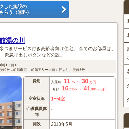
クした施設の
もらう（無料）
函館湯の川
温泉つきサービス付き高齢者向け住宅。 全てのお部屋は、
、緊急呼出しボタンなどの設...
町1丁目13-3
歩5分
□函館市電
「函館アリーナ前」停より、徒歩8分
11
30
費用
～
入居時
.76
万円
16
41
～
月額
.2346
.9046
万円
空室状況
1〜4室
介護職員体
-
制
開設
2013年5月