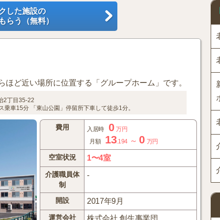
クした施設の
もらう（無料）
らほど近い場所に位置する「グループホーム」です。
2丁目35-22
ス乗車15分
「東山公園」停留所下車して徒歩1分。
0
費用
入居時
万円
13
0
～
月額
.194
万円
空室状況
1〜4室
介護職員体
-
制
開設
2017年9月
運営会社
株式会社 創生事業団