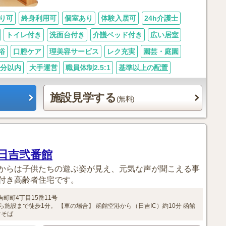
り可
終身利用可
個室あり
体験入居可
24h介護士
トイレ付き
洗面台付き
介護ベッド付き
広い居室
浴
口腔ケア
理美容サービス
レク充実
園芸・庭園
0分以内
大手運営
職員体制2.5:1
基準以上の配置
施設見学する
(無料)
日吉弐番館
からは子供たちの遊ぶ姿が見え、元気な声が聞こえる事
付き高齢者住宅です。
吉町町4丁目15番11号
ら施設まで徒歩1分。
【車の場合】
函館空港から（日吉IC）約10分
函館
ぐそば