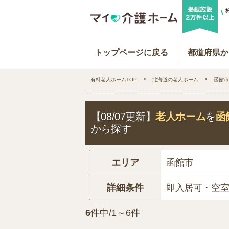
トップページに戻る
都道府県か
有料老人ホームTOP
北海道の老人ホーム
函館市
【08/07更新】
老人ホーム
を
函
から探す
エリア
函館市
詳細条件
即入居可・空
6
件中/1～6件