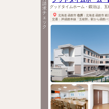
請
グッドタイムホーム・鍛治は、五
求
チ
北海道
函館市
住所
：
北海道
函館市
鍛治
ェ
交通：JR函館本線「五稜郭」駅から函館バ
ッ
ク