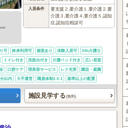
入居条件
要支援２,要介護１,要介護２,要
介護３,要介護４,要介護５,認知
症,認知症相談可
り可
終身利用可
個室あり
体験入居可
24h介護士
トイレ付き
洗面台付き
介護ベッド付き
広い居室
浴
口腔ケア
理美容サービス
レク充実
園芸・庭園
0分以内
大手運営
職員体制2.5:1
基準以上の配置
施設見学する
(無料)
鍛治