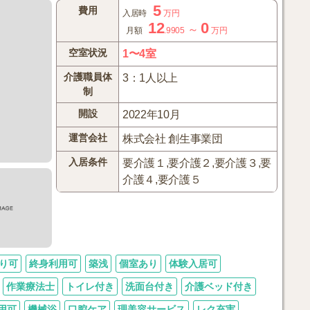
5
費用
入居時
万円
12
0
～
月額
.9905
万円
空室状況
1〜4室
介護職員体
3：1人以上
制
開設
2022年10月
運営会社
株式会社 創生事業団
入居条件
要介護１,要介護２,要介護３,要
介護４,要介護５
り可
終身利用可
築浅
個室あり
体験入居可
作業療法士
トイレ付き
洗面台付き
介護ベッド付き
用可
機械浴
口腔ケア
理美容サービス
レク充実