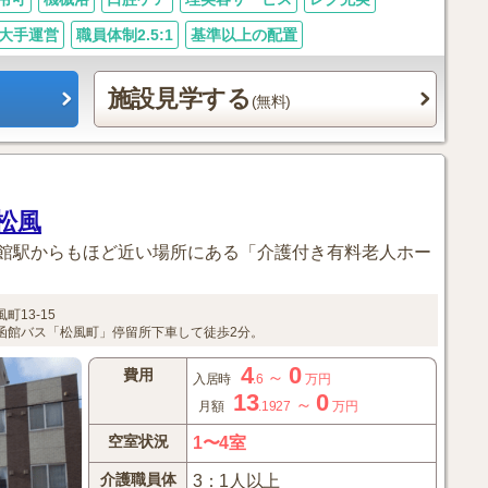
大手運営
職員体制2.5:1
基準以上の配置
施設見学する
(無料)
松風
館駅からもほど近い場所にある「介護付き有料老人ホー
町13-15
函館バス「松風町」停留所下車して徒歩2分。
4
0
費用
～
入居時
.6
万円
13
0
～
月額
.1927
万円
空室状況
1〜4室
介護職員体
3：1人以上