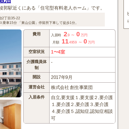
稜郭駅近くにある「住宅型有料老人ホーム」です。
2丁目35-22
ス乗車15分
「東山公園」停留所下車して徒歩1分。
2
0
費用
～
入居時
.9
万円
11
0
～
月額
.4959
万円
空室状況
1〜4室
介護職員体
-
制
開設
2017年9月
運営会社
株式会社 創生事業団
入居条件
自立,要支援１,要支援２,要介護
１,要介護２,要介護３,要介護
４,要介護５,認知症,認知症相談
可