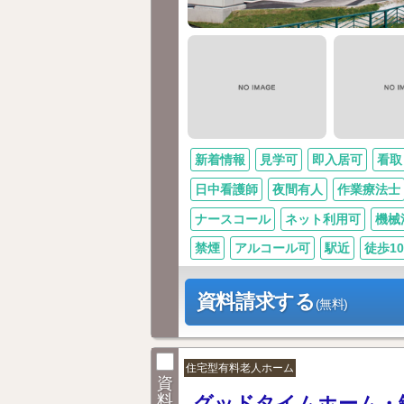
新着情報
見学可
即入居可
看取
日中看護師
夜間有人
作業療法士
ナースコール
ネット利用可
機械
禁煙
アルコール可
駅近
徒歩1
資料請求する
(無料)
住宅型有料老人ホーム
資
料
グッドタイムホーム・