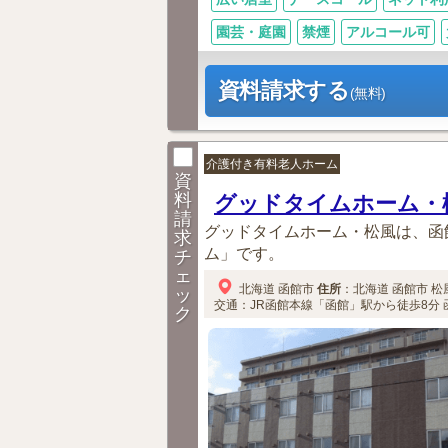
園芸・庭園
禁煙
アルコール可
資料請求する
(無料)
介護付き有料老人ホーム
資
料
グッドタイムホーム・
請
グッドタイムホーム・松風は、函
求
ム」です。
チ
ェ
北海道
函館市
住所
：
北海道
函館市
松風
ッ
交通：JR函館本線「函館」駅から徒歩8分
ク