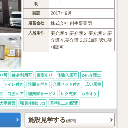
制
開設
2017年9月
運営会社
株式会社 創生事業団
入居条件
要介護１,要介護２,要介護３,要
介護４,要介護５,認知症,認知症
相談可
り可
終身利用可
個室あり
体験入居可
24h介護士
トイレ付き
洗面台付き
介護ベッド付き
広い居室
浴
口腔ケア
理美容サービス
レク充実
カラオケ
大手運営
職員体制2.5:1
基準以上の配置
施設見学する
(無料)