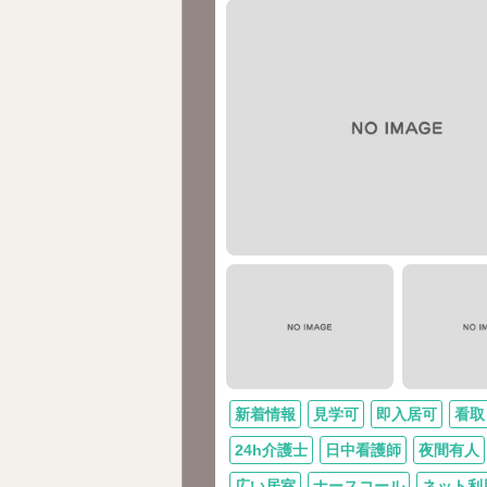
新着情報
見学可
即入居可
看取
24h介護士
日中看護師
夜間有人
広い居室
ナースコール
ネット利