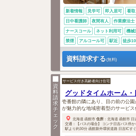
新着情報
見学可
即入居可
看取
日中看護師
夜間有人
作業療法士
ナースコール
ネット利用可
機械
禁煙
アルコール可
駅近
徒歩1
資料請求する
(無料)
サービス付き高齢者向け住宅
資
料
グッドタイムホーム・
請
壱番館の隣にあり、目の前の公園
求
が魅力的な地域密着型のサービス
チ
ェ
北海道
函館市
住所
：
北海道
函館市
日
ッ
交通：【バスの場合】
コンテ日吉バス停か
ク
駅より約30分
函館新外環状道路 日吉ICす