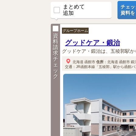
まとめて
チェッ
追加
資料を
グループホーム
資
料
グッドケア・鍛治
請
グッドケア・鍛治は、五稜郭駅か
求
チ
北海道
函館市
住所
：
北海道
函館市
鍛治
ェ
交通：JR函館本線「五稜郭」駅から函館バ
ッ
ク