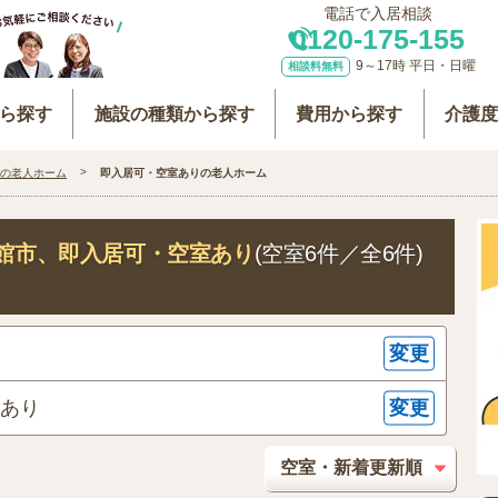
電話で入居相談
0120-175-155
9～17時 平日・日曜
相談料無料
ら探す
施設の種類から探す
費用から探す
介護
の老人ホーム
即入居可・空室ありの老人ホーム
館市
、即入居可・空室あり
(空室6件／全6件)
変更
変更
室あり