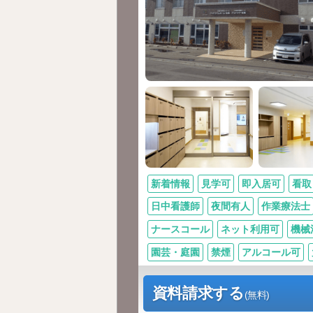
新着情報
見学可
即入居可
看取
日中看護師
夜間有人
作業療法士
ナースコール
ネット利用可
機械
園芸・庭園
禁煙
アルコール可
資料請求する
(無料)