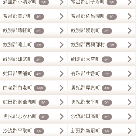
斜里郡小清水町
常呂郡訓子府町
2件
2件
常呂郡置戸町
常呂郡佐呂間町
2件
4件
紋別郡遠軽町
紋別郡湧別町
8件
3件
紋別郡滝上町
紋別郡西興部村
1件
1件
紋別郡雄武町
網走郡大空町
2件
6件
虻田郡豊浦町
有珠郡壮瞥町
4件
2件
白老郡白老町
勇払郡厚真町
14件
4件
虻田郡洞爺湖町
勇払郡安平町
5件
5件
勇払郡むかわ町
沙流郡日高町
4件
5件
沙流郡平取町
新冠郡新冠町
3件
3件