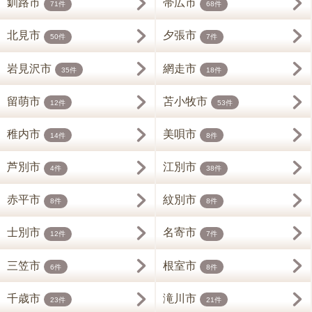
釧路市
帯広市
71件
68件
北見市
夕張市
50件
7件
岩見沢市
網走市
35件
18件
留萌市
苫小牧市
12件
53件
稚内市
美唄市
14件
8件
芦別市
江別市
4件
38件
赤平市
紋別市
8件
8件
士別市
名寄市
12件
7件
三笠市
根室市
6件
8件
千歳市
滝川市
23件
21件