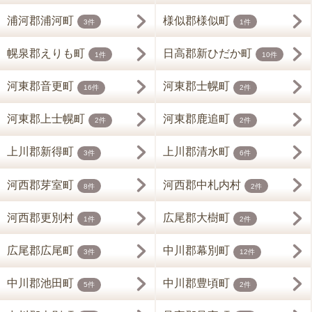
浦河郡浦河町
様似郡様似町
3件
1件
幌泉郡えりも町
日高郡新ひだか町
1件
10件
河東郡音更町
河東郡士幌町
16件
2件
河東郡上士幌町
河東郡鹿追町
2件
2件
上川郡新得町
上川郡清水町
3件
6件
河西郡芽室町
河西郡中札内村
8件
2件
河西郡更別村
広尾郡大樹町
1件
2件
広尾郡広尾町
中川郡幕別町
3件
12件
中川郡池田町
中川郡豊頃町
5件
2件