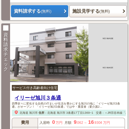
資料請求する
施設見学する
(無料)
(無料)
資
料
請
求
チ
ェ
ッ
ク
サービス付き高齢者向け住宅
イリーゼ旭川３条通
四季折々に変化する自然の佇まいが生活を豊かにする旭川の地に「イリーゼ旭川3条
通」がオープン！ 「イリーゼ旭川3条通」では中・重度者（要介護2...
北海道
旭川市
住所
：
北海道
旭川市
3条通17丁目1369−1
交通：＜JR宗谷本線「
0
9
16
費用
入居時
万円
月額
.062
～
.9304
万円