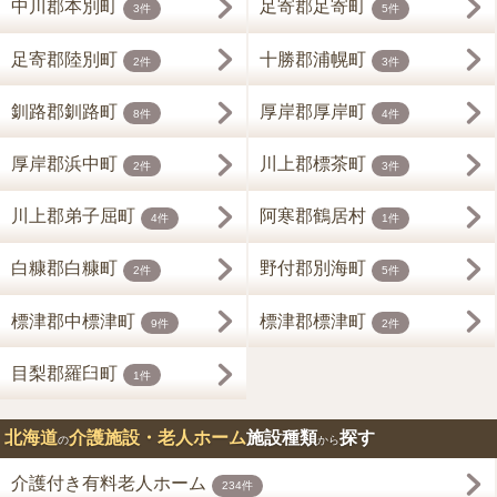
中川郡本別町
足寄郡足寄町
3件
5件
足寄郡陸別町
十勝郡浦幌町
2件
3件
釧路郡釧路町
厚岸郡厚岸町
8件
4件
厚岸郡浜中町
川上郡標茶町
2件
3件
川上郡弟子屈町
阿寒郡鶴居村
4件
1件
白糠郡白糠町
野付郡別海町
2件
5件
標津郡中標津町
標津郡標津町
9件
2件
目梨郡羅臼町
1件
北海道
介護施設・老人ホーム
施設種類
探す
の
から
介護付き有料老人ホーム
234件