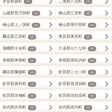
茅部郡森町
二海郡八雲町
7件
7件
山越郡長万部町
檜山郡江差町
2件
4件
檜山郡上ノ国町
檜山郡厚沢部町
3件
4件
爾志郡乙部町
奥尻郡奥尻町
2件
1件
瀬棚郡今金町
久遠郡せたな町
4件
5件
寿都郡寿都町
寿都郡黒松内町
2件
3件
磯谷郡蘭越町
虻田郡ニセコ町
2件
2件
虻田郡真狩村
虻田郡喜茂別町
1件
1件
虻田郡京極町
虻田郡倶知安町
2件
3件
岩内郡共和町
岩内郡岩内町
2件
4件