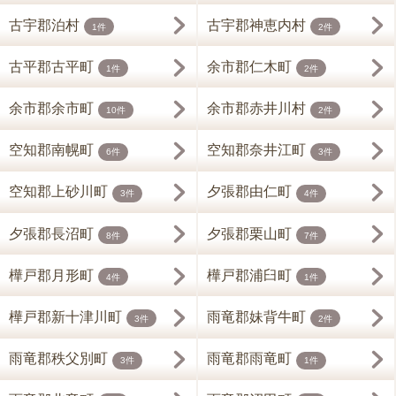
古宇郡泊村
古宇郡神恵内村
1件
2件
古平郡古平町
余市郡仁木町
1件
2件
余市郡余市町
余市郡赤井川村
10件
2件
空知郡南幌町
空知郡奈井江町
6件
3件
空知郡上砂川町
夕張郡由仁町
3件
4件
夕張郡長沼町
夕張郡栗山町
8件
7件
樺戸郡月形町
樺戸郡浦臼町
4件
1件
樺戸郡新十津川町
雨竜郡妹背牛町
3件
2件
雨竜郡秩父別町
雨竜郡雨竜町
3件
1件