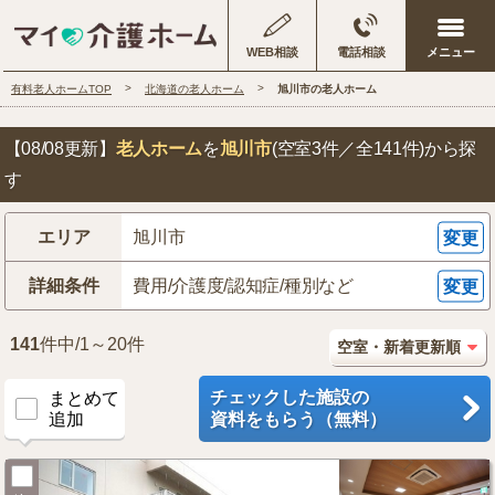
WEB相談
電話相談
有料老人ホームTOP
北海道の老人ホーム
旭川市の老人ホーム
【08/08更新】
老人ホーム
を
旭川市
(空室3件／全141件)
から探
す
エリア
旭川市
変更
詳細条件
費用/介護度/認知症/種別など
変更
141
件中/1～20件
チェックした施設の
まとめて
追加
資料をもらう（無料）