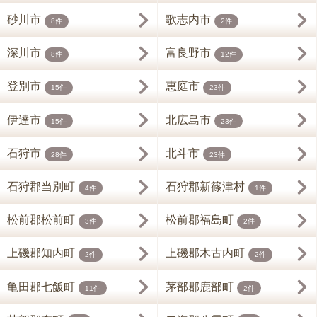
砂川市
歌志内市
8件
2件
深川市
富良野市
8件
12件
登別市
恵庭市
15件
23件
伊達市
北広島市
15件
23件
石狩市
北斗市
28件
23件
石狩郡当別町
石狩郡新篠津村
4件
1件
松前郡松前町
松前郡福島町
3件
2件
上磯郡知内町
上磯郡木古内町
2件
2件
亀田郡七飯町
茅部郡鹿部町
11件
2件