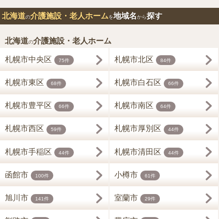
北海道
介護施設・老人ホーム
地域名
探す
の
を
から
北海道
介護施設・老人ホーム
の
札幌市中央区
札幌市北区
75件
84件
札幌市東区
札幌市白石区
68件
66件
札幌市豊平区
札幌市南区
66件
64件
札幌市西区
札幌市厚別区
59件
44件
札幌市手稲区
札幌市清田区
44件
44件
函館市
小樽市
100件
61件
旭川市
室蘭市
141件
29件