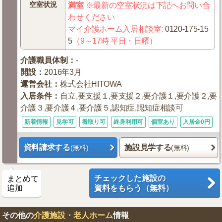
空室状況
満室
※最新の空室状況は下記へお問い合
わせください
マイ介護ホーム入居相談室
:
0120-175-15
5
（9～17時 平日・日曜）
介護職員体制
：
-
開設
：
2016年3月
運営会社
：
株式会社HITOWA
入居条件
：
自立,要支援１,要支援２,要介護１,要介護２,要
介護３,要介護４,要介護５,認知症,認知症相談可
新着情報
見学可
看取り可
終身利用可
個室あり
入居金0円
資料請求する
施設見学する
(無料)
(無料)
チェックした施設の
まとめて
追加
資料をもらう（無料）
その他の
介護施設・老人ホーム
情報