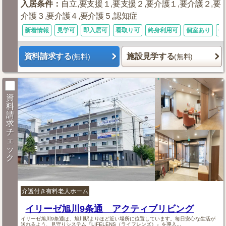
入居条件
：
自立,要支援１,要支援２,要介護１,要介護２,要
介護３,要介護４,要介護５,認知症
新着情報
見学可
即入居可
看取り可
終身利用可
個室あり
体
資料請求する
施設見学する
(無料)
(無料)
資
料
請
求
チ
ェ
ッ
ク
介護付き有料老人ホーム
イリーゼ旭川9条通 アクティブリビング
イリーゼ旭川9条通は、旭川駅よりほど近い場所に位置しています。毎日安心な生活が
送れるよう、見守りシステム『LIFELENS（ライフレンズ）』を導入...