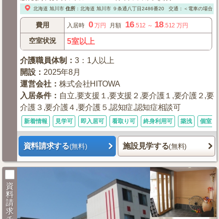
北海道
旭川市
住所
：
北海道
旭川市
９条通八丁目2486番20
交通：＜電車の場合＞
0
16
18
費用
入居時
万円
月額
.512
～
.512
万円
空室状況
5室以上
介護職員体制
：
3：1人以上
開設
：
2025年8月
運営会社
：
株式会社HITOWA
入居条件
：
自立,要支援１,要支援２,要介護１,要介護２,要
介護３,要介護４,要介護５,認知症,認知症相談可
新着情報
見学可
即入居可
看取り可
終身利用可
築浅
個室あ
資料請求する
施設見学する
(無料)
(無料)
資
料
請
求