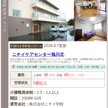
資
料
請
求
チ
ェ
ッ
ク
2026.8.7更新
介護付き有料老人ホーム
ニチイケアセンター旭川北
住み心地のよさを追求した住空間とコミュニティーを育む環境、24時間の安心を見守る
ケアサポート。 在宅介護で培ってきたノウハウを活かし、トータ...
北海道
旭川市
住所
：
北海道
旭川市
永山3条7丁目1-25
交通：□JR「旭川駅」より
30
20
費用
入居時
万円
月額
.175
～
万円
空室状況
5室以上
介護職員体制
：
2.5：1人以上
開設
：
2009年10月
運営会社
：
株式会社ニチイ学館