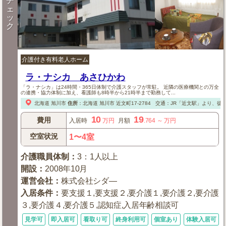
チ
ェ
ッ
ク
介護付き有料老人ホーム
ラ・ナシカ あさひかわ
「ラ・ナシカ」は24時間・365日体制で介護スタッフが常駐。 近隣の医療機関との万全
の連携・協力体制に加え、看護師も8時半から21時半まで勤務して...
北海道
旭川市
住所
：
北海道
旭川市
近文町17-2784
交通：JR「近文駅」より、徒歩
10
19
費用
入居時
万円
月額
.764
～
万円
空室状況
1〜4室
介護職員体制
：
3：1人以上
開設
：
2008年10月
運営会社
：
株式会社シダ—
入居条件
：
要支援１,要支援２,要介護１,要介護２,要介護
３,要介護４,要介護５,認知症,入居年齢相談可
見学可
即入居可
看取り可
終身利用可
個室あり
体験入居可