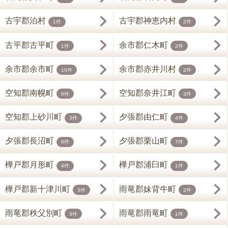
古宇郡泊村
古宇郡神恵内村
1件
2件
古平郡古平町
余市郡仁木町
1件
2件
余市郡余市町
余市郡赤井川村
10件
2件
空知郡南幌町
空知郡奈井江町
6件
3件
空知郡上砂川町
夕張郡由仁町
3件
4件
夕張郡長沼町
夕張郡栗山町
8件
7件
樺戸郡月形町
樺戸郡浦臼町
4件
1件
樺戸郡新十津川町
雨竜郡妹背牛町
3件
2件
雨竜郡秩父別町
雨竜郡雨竜町
3件
1件