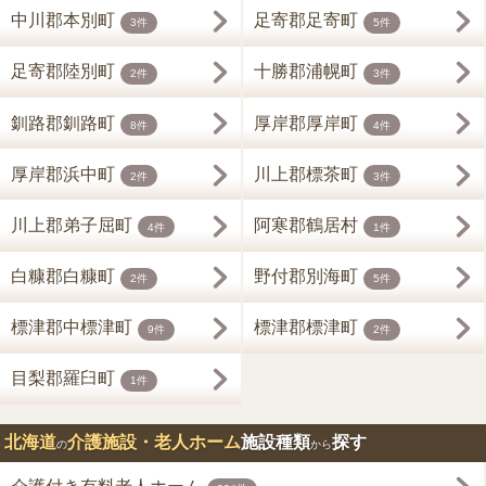
中川郡本別町
足寄郡足寄町
3件
5件
足寄郡陸別町
十勝郡浦幌町
2件
3件
釧路郡釧路町
厚岸郡厚岸町
8件
4件
厚岸郡浜中町
川上郡標茶町
2件
3件
川上郡弟子屈町
阿寒郡鶴居村
4件
1件
白糠郡白糠町
野付郡別海町
2件
5件
標津郡中標津町
標津郡標津町
9件
2件
目梨郡羅臼町
1件
北海道
介護施設・老人ホーム
施設種類
探す
の
から