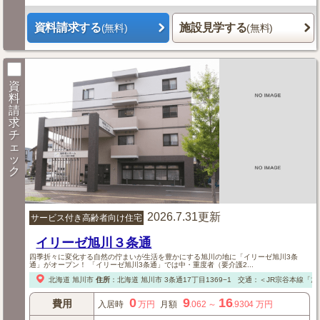
資料請求する
施設見学する
(無料)
(無料)
資
料
請
求
チ
ェ
ッ
ク
2026.7.31更新
サービス付き高齢者向け住宅
イリーゼ旭川３条通
四季折々に変化する自然の佇まいが生活を豊かにする旭川の地に「イリーゼ旭川3条
通」がオープン！ 「イリーゼ旭川3条通」では中・重度者（要介護2...
北海道
旭川市
住所
：
北海道
旭川市
3条通17丁目1369−1
交通：＜JR宗谷本線「
0
9
16
費用
入居時
万円
月額
.062
～
.9304
万円