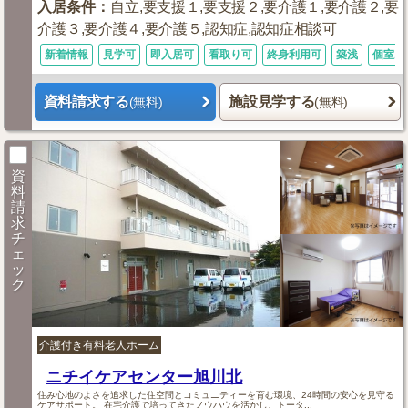
入居条件
：
自立,要支援１,要支援２,要介護１,要介護２,要
介護３,要介護４,要介護５,認知症,認知症相談可
新着情報
見学可
即入居可
看取り可
終身利用可
築浅
個室あ
資料請求する
施設見学する
(無料)
(無料)
資
料
請
求
チ
ェ
ッ
ク
介護付き有料老人ホーム
ニチイケアセンター旭川北
住み心地のよさを追求した住空間とコミュニティーを育む環境、24時間の安心を見守る
ケアサポート。 在宅介護で培ってきたノウハウを活かし、トータ...