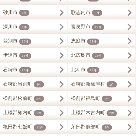
砂川市
歌志内市
8件
2件
深川市
富良野市
8件
12件
登別市
恵庭市
15件
23件
伊達市
北広島市
15件
23件
石狩市
北斗市
28件
23件
石狩郡当別町
石狩郡新篠津村
4件
1件
松前郡松前町
松前郡福島町
3件
2件
上磯郡知内町
上磯郡木古内町
2件
2件
亀田郡七飯町
茅部郡鹿部町
11件
2件