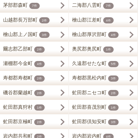
茅部郡森町
二海郡八雲町
7件
7件
山越郡長万部町
檜山郡江差町
2件
4件
檜山郡上ノ国町
檜山郡厚沢部町
3件
4件
爾志郡乙部町
奥尻郡奥尻町
2件
1件
瀬棚郡今金町
久遠郡せたな町
4件
5件
寿都郡寿都町
寿都郡黒松内町
2件
3件
磯谷郡蘭越町
虻田郡ニセコ町
2件
2件
虻田郡真狩村
虻田郡喜茂別町
1件
1件
虻田郡京極町
虻田郡倶知安町
2件
3件
岩内郡共和町
岩内郡岩内町
2件
4件