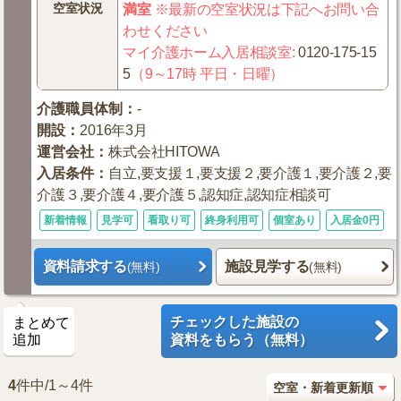
空室状況
満室
※最新の空室状況は下記へお問い合
わせください
マイ介護ホーム入居相談室
:
0120-175-15
5
（9～17時 平日・日曜）
介護職員体制
：
-
開設
：
2016年3月
運営会社
：
株式会社HITOWA
入居条件
：
自立,要支援１,要支援２,要介護１,要介護２,要
介護３,要介護４,要介護５,認知症,認知症相談可
新着情報
見学可
看取り可
終身利用可
個室あり
入居金0円
資料請求する
施設見学する
(無料)
(無料)
チェックした施設の
まとめて
追加
資料をもらう（無料）
4
件中/1～4件