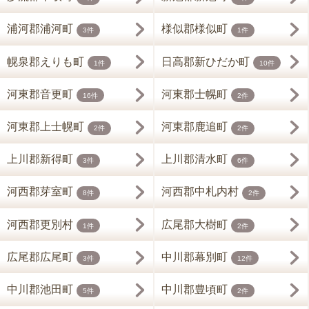
浦河郡浦河町
様似郡様似町
3件
1件
幌泉郡えりも町
日高郡新ひだか町
1件
10件
河東郡音更町
河東郡士幌町
16件
2件
河東郡上士幌町
河東郡鹿追町
2件
2件
上川郡新得町
上川郡清水町
3件
6件
河西郡芽室町
河西郡中札内村
8件
2件
河西郡更別村
広尾郡大樹町
1件
2件
広尾郡広尾町
中川郡幕別町
3件
12件
中川郡池田町
中川郡豊頃町
5件
2件