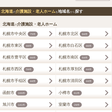
北海道
介護施設・老人ホーム
地域名
探す
の
を
から
北海道
介護施設・老人ホーム
の
札幌市中央区
札幌市北区
75件
84件
札幌市東区
札幌市白石区
68件
66件
札幌市豊平区
札幌市南区
66件
64件
札幌市西区
札幌市厚別区
59件
44件
札幌市手稲区
札幌市清田区
44件
44件
函館市
小樽市
100件
61件
旭川市
室蘭市
141件
29件