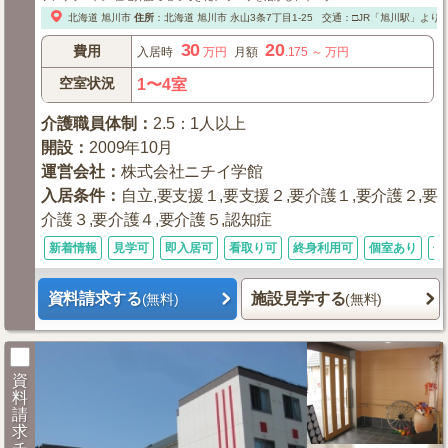
北海道
旭川市
住所
：
北海道
旭川市
永山3条7丁目1-25
交通：□JR「旭川駅」より
30
20
費用
入居時
万円
月額
.175
～
万円
空室状況
1〜4室
介護職員体制
：
2.5：1人以上
開設
：
2009年10月
運営会社
：
株式会社ニチイ学館
入居条件
：
自立,要支援１,要支援２,要介護１,要介護２,要
介護３,要介護４,要介護５,認知症
新着情報
見学可
即入居可
看取り可
終身利用可
個室あり
体
資料請求する
施設見学する
(無料)
(無料)
資
料
請
求