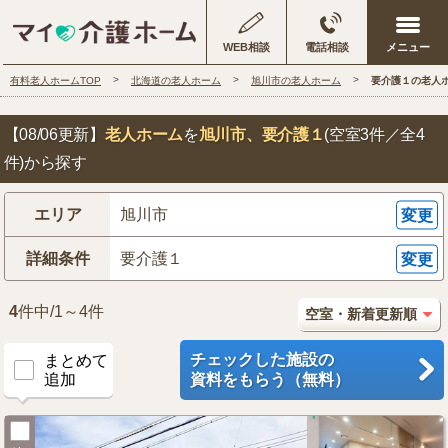
WEB相談
電話相談
有料老人ホームTOP
北海道の老人ホーム
旭川市の老人ホーム
要介護１の老人
【08/06更新】
老人ホーム
を
旭川市
、要介護１
(空室3件／全4
件)から探す
エリア
旭川市
変更
詳細条件
要介護１
変更
4
件中/1～4件
チェックした施設の
まとめて
追加
資料をもらう（無料）