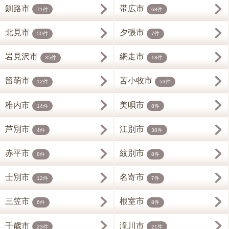
釧路市
帯広市
71件
68件
北見市
夕張市
50件
7件
岩見沢市
網走市
35件
18件
留萌市
苫小牧市
12件
53件
稚内市
美唄市
14件
8件
芦別市
江別市
4件
38件
赤平市
紋別市
8件
8件
士別市
名寄市
12件
7件
三笠市
根室市
6件
8件
千歳市
滝川市
23件
21件