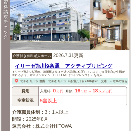
資
料
請
求
チ
ェ
ッ
ク
2026.7.31更新
介護付き有料老人ホーム
イリーゼ旭川9条通 アクティブリビング
イリーゼ旭川9条通は、旭川駅よりほど近い場所に位置しています。毎日安心な生活が
送れるよう、見守りシステム『LIFELENS（ライフレンズ）』を導入...
北海道
旭川市
住所
：
北海道
旭川市
９条通八丁目2486番20
交通：＜電車の場合＞
0
16
18
費用
入居時
万円
月額
.512
～
.512
万円
空室状況
5室以上
介護職員体制
：
3：1人以上
開設
：
2025年8月
運営会社
：
株式会社HITOWA