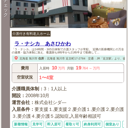
チ
ェ
ッ
ク
介護付き有料老人ホーム
ラ・ナシカ あさひかわ
「ラ・ナシカ」は24時間・365日体制で介護スタッフが常駐。 近隣の医療機関との万全
の連携・協力体制に加え、看護師も8時半から21時半まで勤務して...
北海道
旭川市
住所
：
北海道
旭川市
近文町17-2784
交通：JR「近文駅」より、徒歩
10
19
費用
入居時
万円
月額
.764
～
万円
空室状況
1〜4室
介護職員体制
：
3：1人以上
開設
：
2008年10月
運営会社
：
株式会社シダ—
入居条件
：
要支援１,要支援２,要介護１,要介護２,要介護
３,要介護４,要介護５,認知症,入居年齢相談可
新着情報
見学可
即入居可
看取り可
終身利用可
個室あり
体