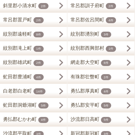
斜里郡小清水町
常呂郡訓子府町
2件
2件
常呂郡置戸町
常呂郡佐呂間町
2件
4件
紋別郡遠軽町
紋別郡湧別町
8件
3件
紋別郡滝上町
紋別郡西興部村
1件
1件
紋別郡雄武町
網走郡大空町
2件
6件
虻田郡豊浦町
有珠郡壮瞥町
4件
2件
白老郡白老町
勇払郡厚真町
14件
4件
虻田郡洞爺湖町
勇払郡安平町
5件
5件
勇払郡むかわ町
沙流郡日高町
4件
5件
沙流郡平取町
新冠郡新冠町
3件
3件