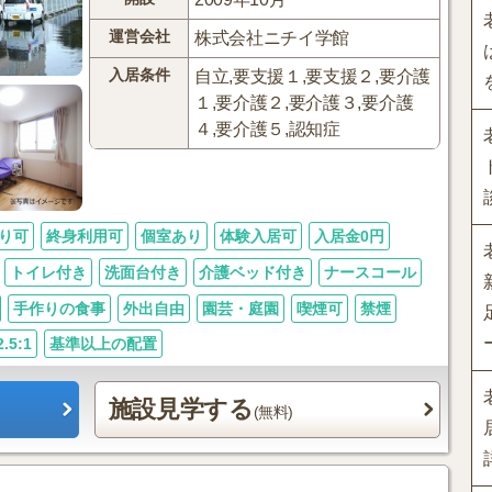
運営会社
株式会社ニチイ学館
入居条件
自立,要支援１,要支援２,要介護
１,要介護２,要介護３,要介護
４,要介護５,認知症
り可
終身利用可
個室あり
体験入居可
入居金0円
トイレ付き
洗面台付き
介護ベッド付き
ナースコール
手作りの食事
外出自由
園芸・庭園
喫煙可
禁煙
5:1
基準以上の配置
施設見学する
(無料)