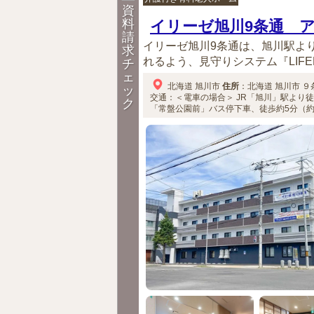
資
料
イリーゼ旭川9条通 
請
イリーゼ旭川9条通は、旭川駅よ
求
れるよう、見守りシステム『LIFE
チ
ェ
北海道
旭川市
住所
：
北海道
旭川市
９条
ッ
交通：＜電車の場合＞
JR「旭川」駅より徒歩
ク
「常盤公園前」バス停下車、徒歩約5分（約3