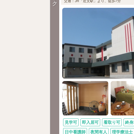
交通：JR「近文駅」より、徒歩7分
ク
見学可
即入居可
看取り可
終身
日中看護師
夜間有人
理学療法士