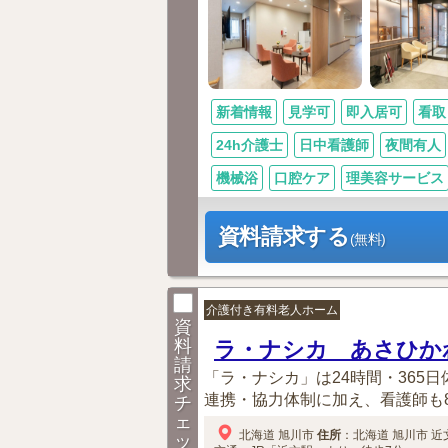
新着情報
見学可
即入居可
看取
24h介護士
日中看護師
夜間有人
機械浴
口腔ケア
理美容サービス
資料請求する
(無料)
介護付き有料老人ホーム
資
料
ラ・ナシカ あさひか
請
「ラ・ナシカ」は24時間・365
求
連携・協力体制に加え、看護師も8時
チ
ェ
北海道
旭川市
住所
：
北海道
旭川市
近文
ッ