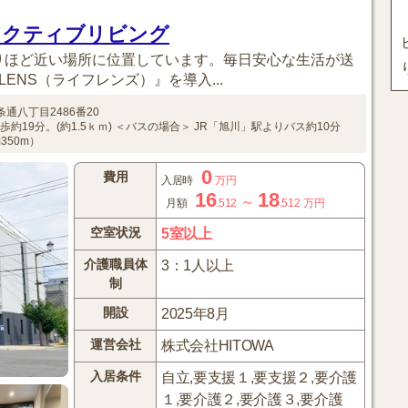
アクティブリビング
りほど近い場所に位置しています。毎日安心な生活が送
LENS（ライフレンズ）』を導入...
通八丁目2486番20
約19分。(約1.5ｋｍ)
＜バスの場合＞
JR「旭川」駅よりバス約10分
50m）
0
費用
入居時
万円
16
18
～
月額
.512
.512
万円
空室状況
5室以上
介護職員体
3：1人以上
制
開設
2025年8月
運営会社
株式会社HITOWA
入居条件
自立,要支援１,要支援２,要介護
１,要介護２,要介護３,要介護