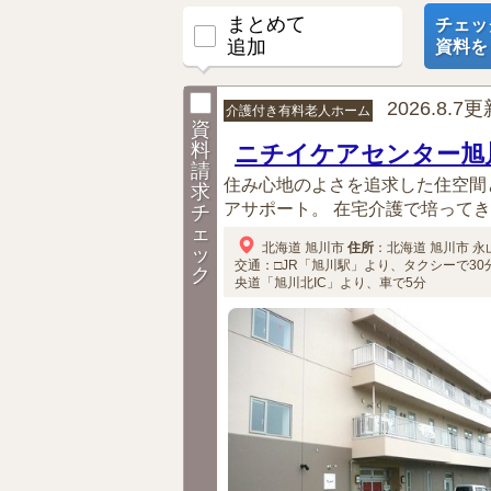
まとめて
チェッ
追加
資料を
2026.8.7
介護付き有料老人ホーム
資
料
ニチイケアセンター旭
請
住み心地のよさを追求した住空間
求
アサポート。 在宅介護で培ってき
チ
ェ
北海道
旭川市
住所
：
北海道
旭川市
永山
ッ
交通：□JR「旭川駅」より、タクシーで30
ク
央道「旭川北IC」より、車で5分