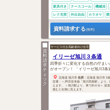
家具付き
ナースコール
機械浴
レク充実
外出自由
カラオケ
禁
資料請求する
(無料)
サービス付き高齢者向け住宅
資
料
イリーゼ旭川３条通
請
四季折々に変化する自然の佇まい
求
がオープン！ 「イリーゼ旭川3条通
チ
ェ
北海道
旭川市
住所
：
北海道
旭川市
3条
ッ
交通：＜JR宗谷本線「旭川四条駅」より、
ク
えます。
＜旭川駅より、車で約６分＞
道道
進むと右側に見えます。