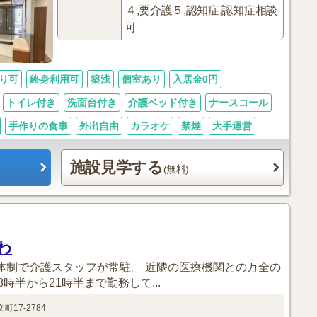
４,要介護５,認知症,認知症相談
可
り可
終身利用可
築浅
個室あり
入居金0円
トイレ付き
洗面台付き
介護ベッド付き
ナースコール
手作りの食事
外出自由
カラオケ
禁煙
大手運営
施設見学する
(無料)
わ
日体制で介護スタッフが常駐。 近隣の医療機関との万全の
半から21時半まで勤務して...
町17-2784