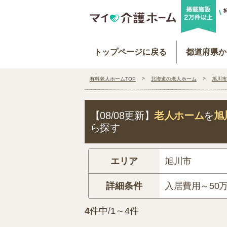
トップページに戻る
都道府県か
有料老人ホームTOP
北海道の老人ホーム
旭川市
【08/08更新】
老人ホーム
を
旭
ら探す
エリア
旭川市
詳細条件
入居費用～50
4
件中/1～4件