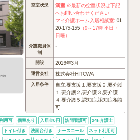
空室状況
満室
※最新の空室状況は下記
へお問い合わせください
マイ介護ホーム入居相談室
:
01
20-175-155
（9～17時 平日・
日曜）
介護職員体
-
制
開設
2016年3月
運営会社
株式会社HITOWA
入居条件
自立,要支援１,要支援２,要介護
１,要介護２,要介護３,要介護
４,要介護５,認知症,認知症相談
可
利用可
個室あり
入居金0円
訪問看護可
24h介護士
トイレ付き
洗面台付き
ナースコール
ネット利用可