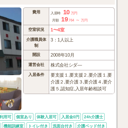
10
費用
入居時
万円
19
～
月額
.764
万円
空室状況
1〜4室
介護職員体
3：1人以上
制
開設
2008年10月
運営会社
株式会社シダ—
入居条件
要支援１,要支援２,要介護１,要
介護２,要介護３,要介護４,要介
護５,認知症,入居年齢相談可
利用可
個室あり
体験入居可
入居金0円
24h介護士
機能訓練室
トイレ付き
洗面台付き
介護ベッド付き