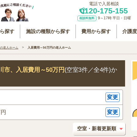
電話で入居相談
0120-175-155
9～17時 平日・日曜
相談料無料
ら探す
施設の種類から探す
費用から探す
介護
の老人ホーム
入居費用～50万円の老人ホーム
川市
、入居費用～50万円
(空室3件／全4件)か
変更
変更
万円