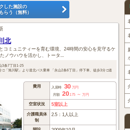
クした施設の
もらう（無料）
更新
川北
とコミュニティーを育む環境、24時間の安心を見守るケ
たノウハウを活かし、トータ...
3条7丁目1-25
分
□「旭川駅」より道北バス乗車
「永山2条6丁目」停下車、徒歩3分
□道
30
費用
入居時
万円
20
～
月額
.175
万円
空室状況
5室以上
介護職員体
2.5：1人以上
制
開設
2009年10月