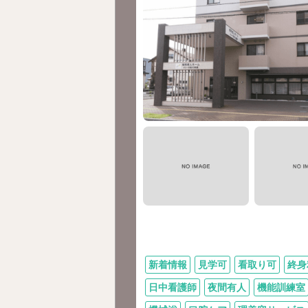
新着情報
見学可
看取り可
終身
日中看護師
夜間有人
機能訓練室