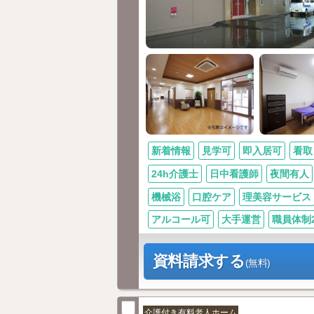
新着情報
見学可
即入居可
看取
24h介護士
日中看護師
夜間有人
機械浴
口腔ケア
理美容サービス
アルコール可
大手運営
職員体制2.
資料請求する
(無料)
介護付き有料老人ホーム