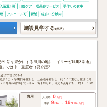
入浴週3回
口腔ケア
理美容サービス
手作りの食事
煙
アルコール可
駅近
徒歩10分以内
施設見学する
(無料)
が生活を豊かにする旭川の地に「イリーゼ旭川3条通」
」では中・重度者（要介護2...
通17丁目1369−1
徒歩３分＞
駅出口を左折し、三条通を右折し、約５０m進むと左側に見
２０号線緑橋通を北へ進み、宮下通り８丁目交差点を右折。
約１．１km
0
費用
入居時
万円
9
16
～
月額
.062
.9304
万円