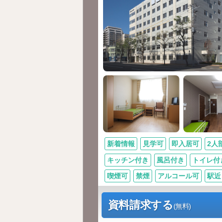
新着情報
見学可
即入居可
2人
キッチン付き
風呂付き
トイレ付
喫煙可
禁煙
アルコール可
駅近
資料請求する
(無料)