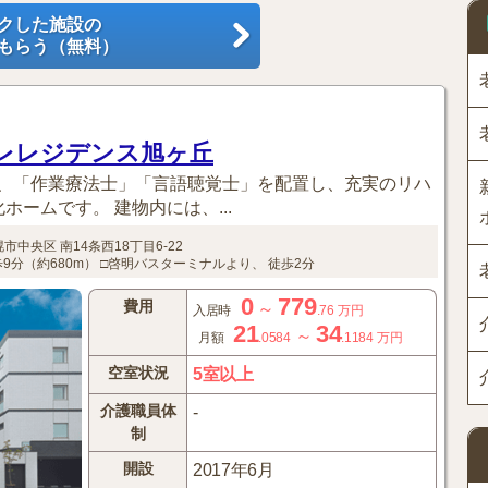
クした施設の
もらう（無料）
ーレレジデンス旭ヶ丘
、「作業療法士」「言語聴覚士」を配置し、充実のリハ
ームです。 建物内には、...
幌市中央区
南14条西18丁目6-22
9分（約680m）
□啓明バスターミナルより、 徒歩2分
0
779
費用
～
入居時
.76
万円
21
34
～
月額
.0584
.1184
万円
空室状況
5室以上
介護職員体
-
制
開設
2017年6月