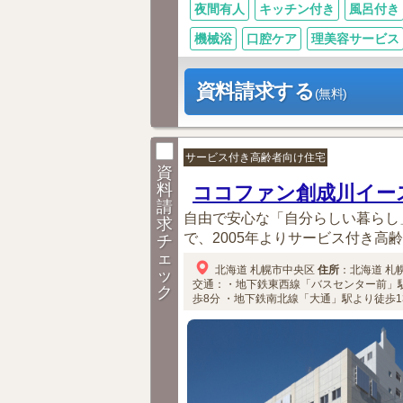
夜間有人
キッチン付き
風呂付き
機械浴
口腔ケア
理美容サービス
資料請求する
(無料)
サービス付き高齢者向け住宅
資
料
ココファン創成川イー
請
自由で安心な「自分らしい暮らし
求
で、2005年よりサービス付き高齢
チ
ェ
北海道
札幌市中央区
住所
：
北海道
札
ッ
交通：・地下鉄東西線「バスセンター前」駅
ク
歩8分
・地下鉄南北線「大通」駅より徒歩1