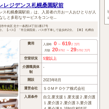
ーレレジデンス札幌桑園駅前
デンス札幌桑園駅前」は、入居者の方お一人おひとりが人
しと多彩なサービスをコンセ...
幌市中央区
北十一条西14丁目1番17号
分。
【バス】
「市立病院前」バス停下車して徒歩約2分。
【車】
札樽自
0
619
費用
～
入居時
.2
万円
20
29
～
月額
.9792
.5792
万円
空室状況
5室以上
介護職員体
-
制
開設
2023年8月
運営会社
ＳＯＭＰＯケア株式会社
入居条件
自立,要支援１,要支援２,要介護
１,要介護２,要介護３,要介護
４,要介護５,認知症相談可