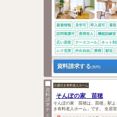
新着情報
見学可
即入居可
看取
訪問看護可
夜間有人
機能訓練室
広い居室
ナースコール
ネット利
レク充実
外出自由
禁煙
駅近
資料請求する
(無料)
介護付き有料老人ホーム
資
料
そんぽの家 苗穂
請
そんぽの家 苗穂は、苗穂」駅よ
求
き有料老人ホーム」です。 全居室
チ
ェ