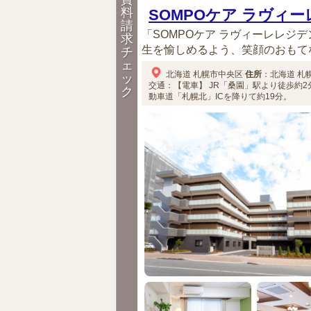
料
SOMPOケア ラヴィ
請
「SOMPOケア ラヴィーレレジ
求
生を愉しめるよう、笑顔のおもてな
チ
ェ
北海道
札幌市中央区
住所
：
北海道
札
ッ
交通：【電車】
JR「桑園」駅より徒歩約2
ク
動車道「札幌北」ICを降りて約19分。