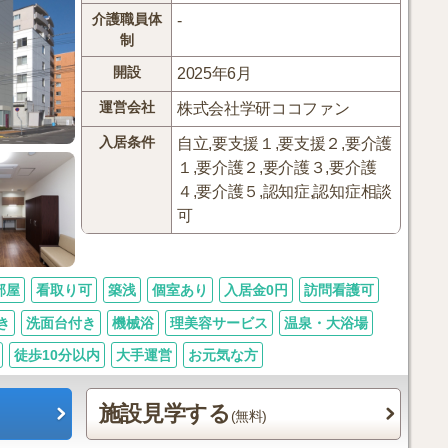
介護職員体
-
制
開設
2025年6月
運営会社
株式会社学研ココファン
入居条件
自立,要支援１,要支援２,要介護
１,要介護２,要介護３,要介護
４,要介護５,認知症,認知症相談
可
部屋
看取り可
築浅
個室あり
入居金0円
訪問看護可
き
洗面台付き
機械浴
理美容サービス
温泉・大浴場
徒歩10分以内
大手運営
お元気な方
施設見学する
(無料)