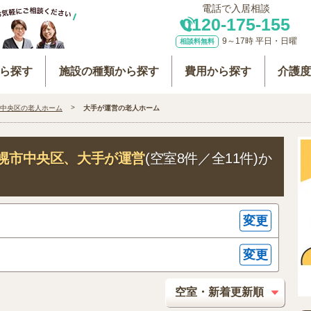
電話で入居相談
0120-175-155
9～17時 平日・日曜
相談料無料
ら探す
施設の種類から探す
費用から探す
介護
中央区の老人ホーム
大手が運営の老人ホーム
幌市中央区
、大手が運営
(空室8件／全11件)か
変更
変更