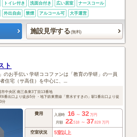
トイレ付き
洗面台付き
広い居室
ナースコール
外出自由
禁煙
アルコール可
大手運営
施設見学する
(無料)
スト
」のお手伝い 学研ココファンは「教育の学研」の一員
者住宅（サ高住）を中心に、...
幌市中央区
南三条東3丁目13番地
6番出口より徒歩5分
・地下鉄東豊線「豊水すすきの」駅1番出口より徒
3分
16
32
費用
～
入居時
万円
22
37
～
月額
.518
.828
万円
空室状況
5室以上