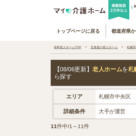
トップページに戻る
都道府県か
有料老人ホームTOP
北海道の老人ホーム
札幌市
【08/06更新】
老人ホーム
を
札
ら探す
エリア
札幌市中央区
詳細条件
大手が運営
11
件中/1～11件