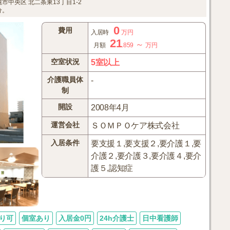
幌市中央区
北二条東13丁目1-2
分。
0
費用
入居時
万円
21
～
月額
.859
万円
空室状況
5室以上
介護職員体
-
制
開設
2008年4月
運営会社
ＳＯＭＰＯケア株式会社
入居条件
要支援１,要支援２,要介護１,要
介護２,要介護３,要介護４,要介
護５,認知症
り可
個室あり
入居金0円
24h介護士
日中看護師