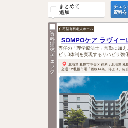
まとめて
チェッ
追加
資料を
住宅型有料老人ホーム
資
料
SOMPOケア ラヴィ
請
専任の「理学療法士」常勤に加え
求
ビリ3体制を実現するリハビリ強化ホ
チ
ェ
北海道
札幌市中央区
住所
：
北海道
札
ッ
交通：□札幌市電「西線14条」停より、徒歩
ク