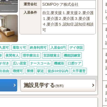
運営会社
SOMPOケア株式会社
入居条件
自立,要支援１,要支援２,要介護
１,要介護２,要介護３,要介護
４,要介護５,認知症,認知症相談
可
入居可
看取り可
終身利用可
入居金0円
デイ併設
師
夜間有人
理学療法士
言語聴覚士
機能訓練室
ド付き
広い居室
ナースコール
機械浴
口腔ケア
出自由
喫煙可
禁煙
駅近
徒歩10分以内
大手運営
施設見学する
(無料)