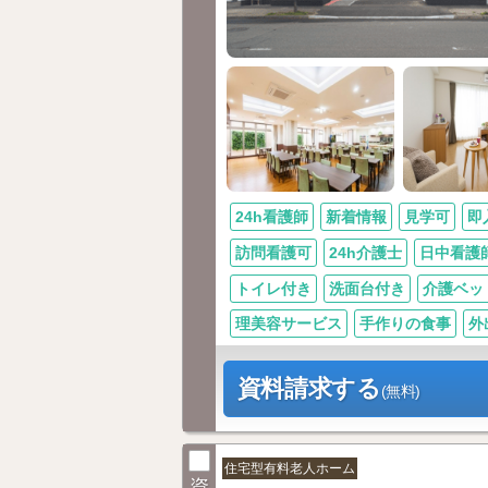
24h看護師
新着情報
見学可
即
訪問看護可
24h介護士
日中看護
トイレ付き
洗面台付き
介護ベッ
理美容サービス
手作りの食事
外
資料請求する
(無料)
住宅型有料老人ホーム
資