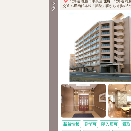
北海道
札幌市中央区
住所
：
北海道
札
ッ
交通：JR函館本線「苗穂」駅から徒歩約5
ク
新着情報
見学可
即入居可
看取