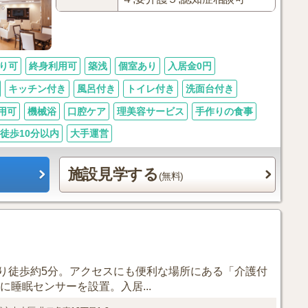
り可
終身利用可
築浅
個室あり
入居金0円
キッチン付き
風呂付き
トイレ付き
洗面台付き
用可
機械浴
口腔ケア
理美容サービス
手作りの食事
徒歩10分以内
大手運営
施設見学する
(無料)
り徒歩約5分。アクセスにも便利な場所にある「介護付
に睡眠センサーを設置。入居...