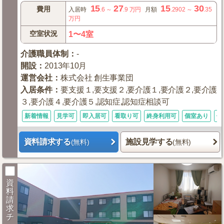
15
27
15
30
費用
入居時
.6
～
.9
万円
月額
.2902
～
.35
万円
空室状況
1〜4室
介護職員体制
：
-
開設
：
2013年10月
運営会社
：
株式会社 創生事業団
入居条件
：
要支援１,要支援２,要介護１,要介護２,要介護
３,要介護４,要介護５,認知症,認知症相談可
新着情報
見学可
即入居可
看取り可
終身利用可
個室あり
体
資料請求する
施設見学する
(無料)
(無料)
資
料
請
求
チ