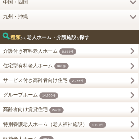
中国・四国
九州・沖縄
種類
老人ホーム・介護施設
探す
から
を
介護付き有料老人ホーム
5,635件
住宅型有料老人ホーム
894件
サービス付き高齢者向け住宅
2,255件
グループホーム
14,900件
高齢者向け賃貸住宅
242件
特別養護老人ホーム（老人福祉施設）
8,191件
軽費老人ホーム