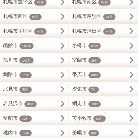
札幌市豊平区
札幌市南区
66件
64件
札幌市西区
札幌市厚別区
59件
44件
札幌市手稲区
札幌市清田区
44件
44件
函館市
小樽市
100件
61件
旭川市
室蘭市
141件
29件
釧路市
帯広市
71件
68件
北見市
夕張市
50件
7件
岩見沢市
網走市
35件
18件
留萌市
苫小牧市
12件
53件
稚内市
美唄市
14件
8件