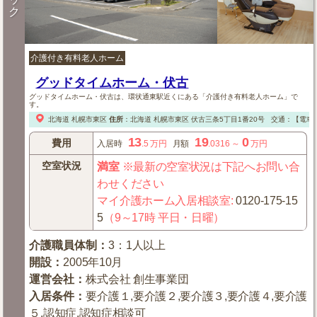
ク
介護付き有料老人ホーム
グッドタイムホーム・伏古
グッドタイムホーム・伏古は、環状通東駅近くにある「介護付き有料老人ホーム」で
す。
北海道
札幌市東区
住所
：
北海道
札幌市東区
伏古三条5丁目1番20号
交通：【電車
13
19
0
費用
入居時
.5
万円
月額
.0316
～
万円
空室状況
満室
※最新の空室状況は下記へお問い合
わせください
マイ介護ホーム入居相談室
:
0120-175-15
5
（9～17時 平日・日曜）
介護職員体制
：
3：1人以上
開設
：
2005年10月
運営会社
：
株式会社 創生事業団
入居条件
：
要介護１,要介護２,要介護３,要介護４,要介護
５,認知症,認知症相談可