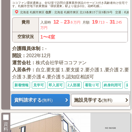
ココファン環状通東は、全52室で訪問介護事業所併設のサービス付き高齢者向け住宅で
す。札幌市営地下鉄東豊線「環状通東」駅より徒歩3分。花畔札幌...
北海道
札幌市東区
住所
：
北海道
札幌市東区
北13条東15丁目3番29号
交通：札幌
12
23
19
31
費用
入居時
～
.6
万円
月額
.713
～
.245
万円
空室状況
1〜4室
介護職員体制
：
-
開設
：
2022年12月
運営会社
：
株式会社学研ココファン
入居条件
：
自立,要支援１,要支援２,要介護１,要介護２,要
介護３,要介護４,要介護５,認知症相談可
新着情報
見学可
即入居可
2人部屋
看取り可
終身利用可
築
資料請求する
施設見学する
(無料)
(無料)
資
料