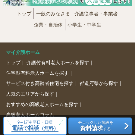
トップ
一般のみなさま
介護従事者・事業者
企業・自治体
小学生・中学生
マイ介護ホーム
トップ
介護付有料老人ホームを探す
住宅型有料老人ホームを探す
サービス付き高齢者住宅を探す
都道府県から探す
人気のエリアから探す
おすすめの高級老人ホームを探す
高級老人ホームコラム
9～17時 平日・日曜
チェックした施設を
電話
相談
資料請求
で
（無料）
サイトについて
する