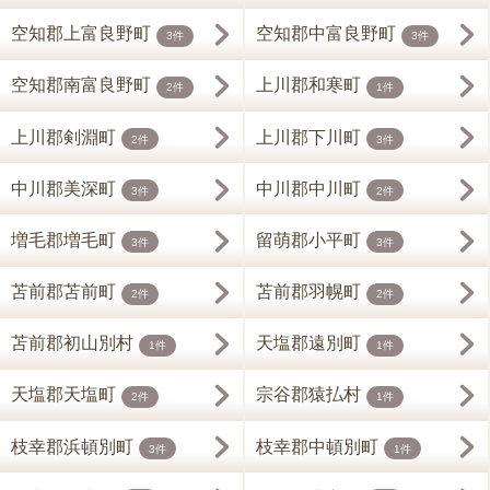
空知郡上富良野町
空知郡中富良野町
3件
3件
空知郡南富良野町
上川郡和寒町
2件
1件
上川郡剣淵町
上川郡下川町
2件
3件
中川郡美深町
中川郡中川町
3件
2件
増毛郡増毛町
留萌郡小平町
3件
3件
苫前郡苫前町
苫前郡羽幌町
2件
2件
苫前郡初山別村
天塩郡遠別町
1件
1件
天塩郡天塩町
宗谷郡猿払村
2件
1件
枝幸郡浜頓別町
枝幸郡中頓別町
3件
1件