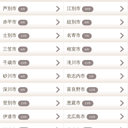
芦別市
江別市
4件
38件
赤平市
紋別市
8件
8件
士別市
名寄市
12件
7件
三笠市
根室市
6件
8件
千歳市
滝川市
23件
21件
砂川市
歌志内市
8件
2件
深川市
富良野市
8件
12件
登別市
恵庭市
15件
23件
伊達市
北広島市
15件
23件