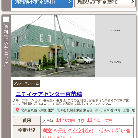
資料請求する
施設見学する
(無料)
(無料)
資
料
請
求
チ
ェ
ッ
ク
グループホーム
ニチイケアセンター東苗穂
グループホームとは、要支援2~要介護5までの認知症と診断された高齢者の方を対象
に、共同生活住居（ユニット）単位で家庭的な環境のもと、スタッフ...
北海道
札幌市東区
住所
：
北海道
札幌市東区
東苗穂十条2丁目10番23号
交通：地
14
13
費用
入居時
.98
万円
月額
.943
～
万円
空室状況
満室
※最新の空室状況は下記へお問い合