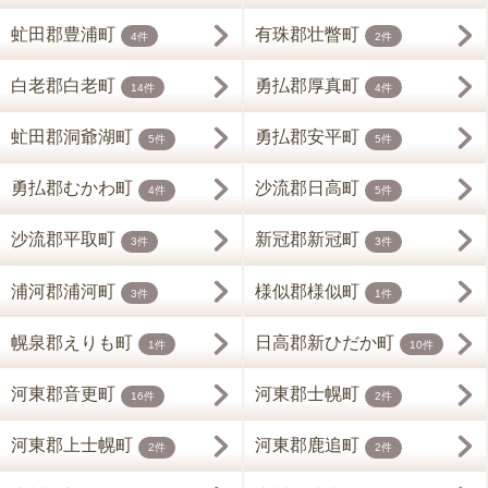
虻田郡豊浦町
有珠郡壮瞥町
4件
2件
白老郡白老町
勇払郡厚真町
14件
4件
虻田郡洞爺湖町
勇払郡安平町
5件
5件
勇払郡むかわ町
沙流郡日高町
4件
5件
沙流郡平取町
新冠郡新冠町
3件
3件
浦河郡浦河町
様似郡様似町
3件
1件
幌泉郡えりも町
日高郡新ひだか町
1件
10件
河東郡音更町
河東郡士幌町
16件
2件
河東郡上士幌町
河東郡鹿追町
2件
2件