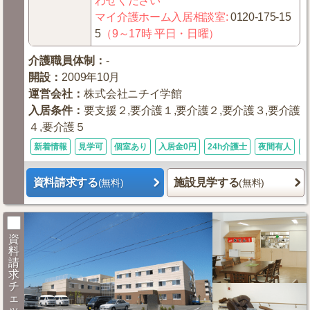
わせください
マイ介護ホーム入居相談室
:
0120-175-15
5
（9～17時 平日・日曜）
介護職員体制
：
-
開設
：
2009年10月
運営会社
：
株式会社ニチイ学館
入居条件
：
要支援２,要介護１,要介護２,要介護３,要介護
４,要介護５
新着情報
見学可
個室あり
入居金0円
24h介護士
夜間有人
資料請求する
施設見学する
(無料)
(無料)
資
料
請
求
チ
ェ
ッ