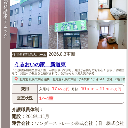
資
料
請
求
チ
ェ
ッ
ク
2026.8.3更新
住宅型有料老人ホーム
うるおいの家 新道東
「小規模多機能型居宅介護」が併設されており、介護が必要な方も安心！ お安い価格設
定で、施設への転居をご検討されている方からも大変人気のある...
北海道
札幌市東区
住所
：
北海道
札幌市東区
北37条東15丁目1-24
交通：□地下鉄
17
10
11
費用
入居時
.65
万円
月額
.8196
～
.9196
万円
空室状況
1〜4室
介護職員体制
：
-
開設
：
2019年11月
運営会社
：
ワンダーストレージ株式会社【旧 株式会社