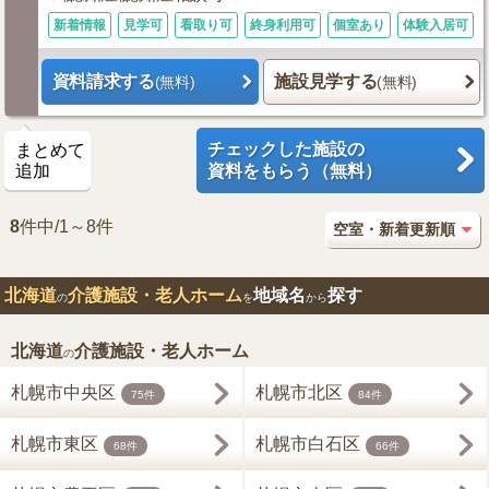
新着情報
見学可
看取り可
終身利用可
個室あり
体験入居可
資料請求する
施設見学する
(無料)
(無料)
チェックした施設の
まとめて
追加
資料をもらう（無料）
8
件中/1～8件
北海道
介護施設・老人ホーム
地域名
探す
の
を
から
北海道
介護施設・老人ホーム
の
札幌市中央区
札幌市北区
75件
84件
札幌市東区
札幌市白石区
68件
66件