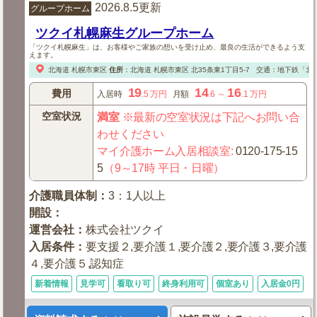
2026.8.5更新
グループホーム
ツクイ札幌麻生グループホーム
「ツクイ札幌麻生」は、お客様やご家族の想いを受け止め、最良の生活ができるよう支
えます。
北海道
札幌市東区
住所
：
北海道
札幌市東区
北35条東1丁目5-7
交通：地下鉄「北3
19
14
16
費用
入居時
.5
万円
月額
.6
～
.1
万円
空室状況
満室
※最新の空室状況は下記へお問い合
わせください
マイ介護ホーム入居相談室
:
0120-175-15
5
（9～17時 平日・日曜）
介護職員体制
：
3：1人以上
開設
：
運営会社
：
株式会社ツクイ
入居条件
：
要支援２,要介護１,要介護２,要介護３,要介護
４,要介護５,認知症
新着情報
見学可
看取り可
終身利用可
個室あり
入居金0円