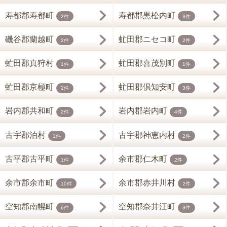
寿都郡寿都町
寿都郡黒松内町
2件
3件
磯谷郡蘭越町
虻田郡ニセコ町
2件
2件
虻田郡真狩村
虻田郡喜茂別町
1件
1件
虻田郡京極町
虻田郡倶知安町
2件
3件
岩内郡共和町
岩内郡岩内町
2件
4件
古宇郡泊村
古宇郡神恵内村
1件
2件
古平郡古平町
余市郡仁木町
1件
2件
余市郡余市町
余市郡赤井川村
10件
2件
空知郡南幌町
空知郡奈井江町
6件
3件