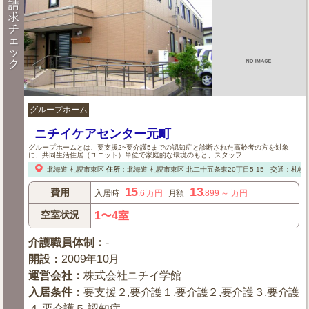
請
求
チ
ェ
ッ
ク
グループホーム
ニチイケアセンター元町
グループホームとは、要支援2~要介護5までの認知症と診断された高齢者の方を対象
に、共同生活住居（ユニット）単位で家庭的な環境のもと、スタッフ...
北海道
札幌市東区
住所
：
北海道
札幌市東区
北二十五条東20丁目5-15
交通：札幌
15
13
費用
入居時
.6
万円
月額
.899
～
万円
空室状況
1〜4室
介護職員体制
：
-
開設
：
2009年10月
運営会社
：
株式会社ニチイ学館
入居条件
：
要支援２,要介護１,要介護２,要介護３,要介護
４,要介護５,認知症