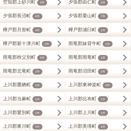
空知郡上砂川町
夕張郡由仁町
3件
4件
夕張郡長沼町
夕張郡栗山町
8件
7件
樺戸郡月形町
樺戸郡浦臼町
4件
1件
樺戸郡新十津川町
雨竜郡妹背牛町
3件
2件
雨竜郡秩父別町
雨竜郡雨竜町
3件
1件
雨竜郡北竜町
雨竜郡沼田町
2件
2件
上川郡鷹栖町
上川郡東神楽町
2件
6件
上川郡当麻町
上川郡比布町
5件
2件
上川郡愛別町
上川郡上川町
2件
2件
上川郡東川町
上川郡美瑛町
5件
4件