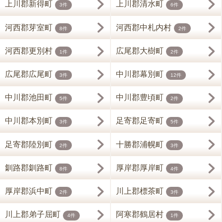
上川郡新得町
上川郡清水町
3件
6件
河西郡芽室町
河西郡中札内村
8件
2件
河西郡更別村
広尾郡大樹町
1件
2件
広尾郡広尾町
中川郡幕別町
3件
12件
中川郡池田町
中川郡豊頃町
5件
2件
中川郡本別町
足寄郡足寄町
3件
5件
足寄郡陸別町
十勝郡浦幌町
2件
3件
釧路郡釧路町
厚岸郡厚岸町
8件
4件
厚岸郡浜中町
川上郡標茶町
2件
3件
川上郡弟子屈町
阿寒郡鶴居村
4件
1件