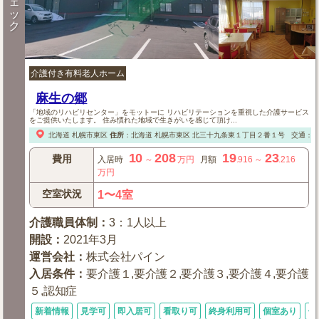
ェ
ッ
ク
介護付き有料老人ホーム
麻生の郷
「地域のリハビリセンター」をモットーに リハビリテーションを重視した介護サービス
をご提供いたします。 住み慣れた地域で生きがいを感じて頂け...
北海道
札幌市東区
住所
：
北海道
札幌市東区
北三十九条東１丁目２番１号
交通：【
10
208
19
23
費用
入居時
～
万円
月額
.916
～
.216
万円
空室状況
1〜4室
介護職員体制
：
3：1人以上
開設
：
2021年3月
運営会社
：
株式会社パイン
入居条件
：
要介護１,要介護２,要介護３,要介護４,要介護
５,認知症
新着情報
見学可
即入居可
看取り可
終身利用可
個室あり
体