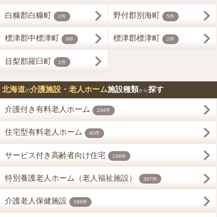
白糠郡白糠町
野付郡別海町
2件
5件
標津郡中標津町
標津郡標津町
9件
2件
目梨郡羅臼町
1件
北海道
介護施設・老人ホーム
施設種類
探す
の
から
介護付き有料老人ホーム
234件
住宅型有料老人ホーム
40件
サービス付き高齢者向け住宅
158件
特別養護老人ホーム（老人福祉施設）
367件
介護老人保健施設
186件