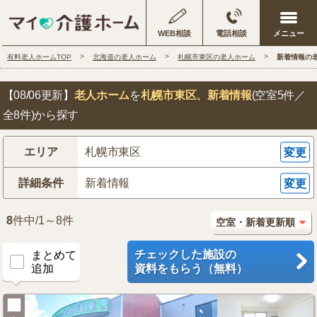
WEB相談
電話相談
有料老人ホームTOP
北海道の老人ホーム
札幌市東区の老人ホーム
新着情報の
【08/06更新】
老人ホーム
を
札幌市東区
、新着情報
(空室5件／
全8件)から探す
エリア
札幌市東区
変更
詳細条件
新着情報
変更
8
件中/1～8件
チェックした施設の
まとめて
追加
資料をもらう（無料）