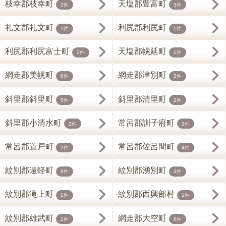
枝幸郡枝幸町
天塩郡豊富町
2件
3件
礼文郡礼文町
利尻郡利尻町
1件
1件
利尻郡利尻富士町
天塩郡幌延町
2件
1件
網走郡美幌町
網走郡津別町
6件
2件
斜里郡斜里町
斜里郡清里町
5件
2件
斜里郡小清水町
常呂郡訓子府町
2件
2件
常呂郡置戸町
常呂郡佐呂間町
2件
4件
紋別郡遠軽町
紋別郡湧別町
8件
3件
紋別郡滝上町
紋別郡西興部村
1件
1件
紋別郡雄武町
網走郡大空町
2件
6件