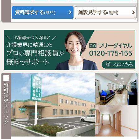
資料請求する
施設見学する
(無料)
(無料)
資
料
請
求
チ
ェ
ッ
ク