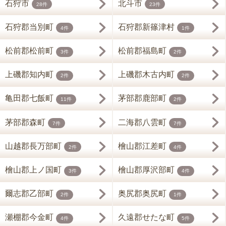
石狩市
北斗市
28件
23件
石狩郡当別町
石狩郡新篠津村
4件
1件
松前郡松前町
松前郡福島町
3件
2件
上磯郡知内町
上磯郡木古内町
2件
2件
亀田郡七飯町
茅部郡鹿部町
11件
2件
茅部郡森町
二海郡八雲町
7件
7件
山越郡長万部町
檜山郡江差町
2件
4件
檜山郡上ノ国町
檜山郡厚沢部町
3件
4件
爾志郡乙部町
奥尻郡奥尻町
2件
1件
瀬棚郡今金町
久遠郡せたな町
4件
5件