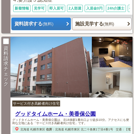
新着情報
見学可
即入居可
2人部屋
入居金0円
24h介護士
夜
資料請求する
施設見学する
(無料)
(無料)
資
料
請
求
チ
ェ
ッ
ク
サービス付き高齢者向け住宅
グッドタイムホーム・美香保公園
グッドタイムホーム・美香保公園は、北18条駅1番出口より徒歩10分。アクセスにも便
利な立地にある「サービス付き高齢者向け住宅」です。
北海道
札幌市東区
住所
：
北海道
札幌市東区
北二十条東1丁目4番1号
交通：【電車