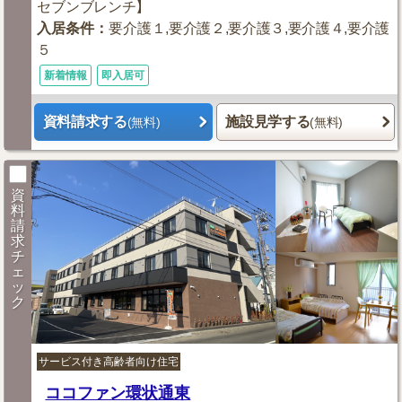
セブンブレンチ】
入居条件
：
要介護１,要介護２,要介護３,要介護４,要介護
５
新着情報
即入居可
資料請求する
施設見学する
(無料)
(無料)
資
料
請
求
チ
ェ
ッ
ク
サービス付き高齢者向け住宅
ココファン環状通東