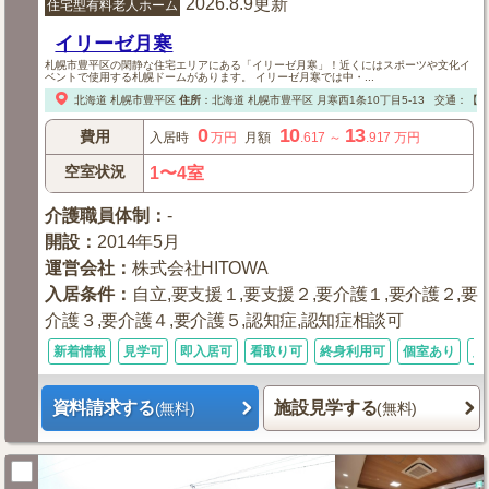
2026.8.9更新
住宅型有料老人ホーム
イリーゼ月寒
札幌市豊平区の閑静な住宅エリアにある「イリーゼ月寒」！近くにはスポーツや文化イ
ベントで使用する札幌ドームがあります。 イリーゼ月寒では中・...
北海道
札幌市豊平区
住所
：
北海道
札幌市豊平区
月寒西1条10丁目5-13
交通：【電
0
10
13
費用
入居時
万円
月額
.617
～
.917
万円
空室状況
1〜4室
介護職員体制
：
-
開設
：
2014年5月
運営会社
：
株式会社HITOWA
入居条件
：
自立,要支援１,要支援２,要介護１,要介護２,要
介護３,要介護４,要介護５,認知症,認知症相談可
新着情報
見学可
即入居可
看取り可
終身利用可
個室あり
入
資料請求する
施設見学する
(無料)
(無料)