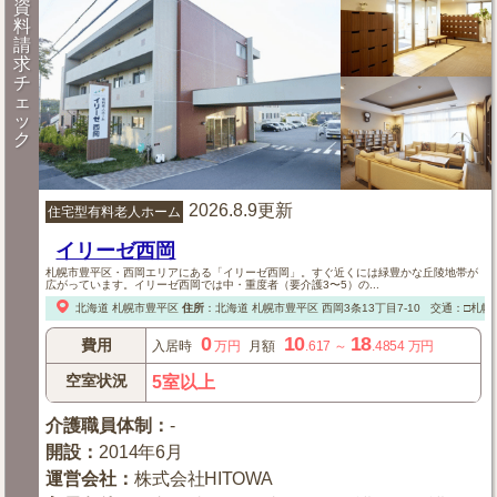
資
料
請
求
チ
ェ
ッ
ク
2026.8.9更新
住宅型有料老人ホーム
イリーゼ西岡
札幌市豊平区・西岡エリアにある「イリーゼ西岡」。すぐ近くには緑豊かな丘陵地帯が
広がっています。イリーゼ西岡では中・重度者（要介護3〜5）の...
北海道
札幌市豊平区
住所
：
北海道
札幌市豊平区
西岡3条13丁目7-10
交通：□札幌
0
10
18
費用
入居時
万円
月額
.617
～
.4854
万円
空室状況
5室以上
介護職員体制
：
-
開設
：
2014年6月
運営会社
：
株式会社HITOWA