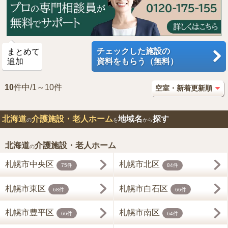
チェックした施設の
まとめて
追加
資料をもらう（無料）
10
件中/1～10件
北海道
介護施設・老人ホーム
地域名
探す
の
を
から
北海道
介護施設・老人ホーム
の
札幌市中央区
札幌市北区
75件
84件
札幌市東区
札幌市白石区
68件
66件
札幌市豊平区
札幌市南区
66件
64件