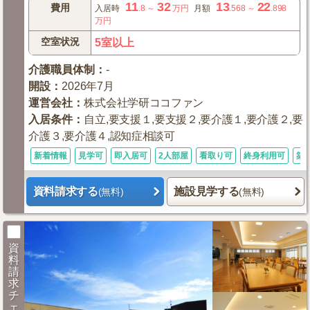
11
32
13
22
費用
入居時
.8
～
万円
月額
.568
～
.898
万円
空室状況
5室以上
介護職員体制
：
-
開設
：
2026年7月
運営会社
：
株式会社学研ココファン
入居条件
：
自立,要支援１,要支援２,要介護１,要介護２,要
介護３,要介護４,認知症相談可
新着情報
見学可
即入居可
2人部屋
看取り可
終身利用可
築
資料請求する
施設見学する
(無料)
(無料)
資
料
請
求
チ
ェ