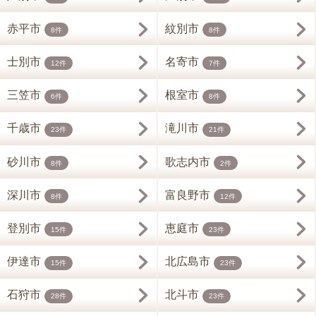
赤平市
紋別市
8件
8件
士別市
名寄市
12件
7件
三笠市
根室市
6件
8件
千歳市
滝川市
23件
21件
砂川市
歌志内市
8件
2件
深川市
富良野市
8件
12件
登別市
恵庭市
15件
23件
伊達市
北広島市
15件
23件
石狩市
北斗市
28件
23件