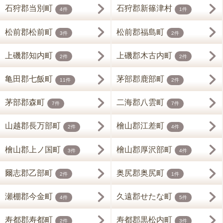
石狩郡当別町
石狩郡新篠津村
4件
1件
松前郡松前町
松前郡福島町
3件
2件
上磯郡知内町
上磯郡木古内町
2件
2件
亀田郡七飯町
茅部郡鹿部町
11件
2件
茅部郡森町
二海郡八雲町
7件
7件
山越郡長万部町
檜山郡江差町
2件
4件
檜山郡上ノ国町
檜山郡厚沢部町
3件
4件
爾志郡乙部町
奥尻郡奥尻町
2件
1件
瀬棚郡今金町
久遠郡せたな町
4件
5件
寿都郡寿都町
寿都郡黒松内町
2件
3件