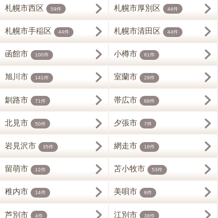
札幌市西区
札幌市厚別区
59件
44件
札幌市手稲区
札幌市清田区
44件
44件
函館市
小樽市
100件
61件
旭川市
室蘭市
141件
29件
釧路市
帯広市
71件
68件
北見市
夕張市
50件
7件
岩見沢市
網走市
35件
18件
留萌市
苫小牧市
12件
53件
稚内市
美唄市
14件
8件
芦別市
江別市
4件
38件