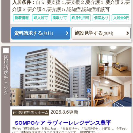
入居条件
：
自立,要支援１,要支援２,要介護１,要介護２,要
介護３,要介護４,要介護５,認知症,認知症相談可
新着情報
即入居可
看取り可
終身利用可
個室あり
入居金0円
資料請求する
施設見学する
(無料)
(無料)
資
料
請
求
チ
ェ
ッ
ク
2026.8.6更新
住宅型有料老人ホーム
SOMPOケア ラヴィーレレジデンス豊平
専任の「理学療法士」常勤に加え、「作業療法士」「言語聴覚士」を配置し、充実のリ
ハビリ3体制を実現するリハビリ強化ホームです。 建物内には、...