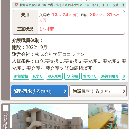
北海道
札幌市豊平区
住所
：
北海道
札幌市豊平区
平岸二条14丁目1-18
交通：地下
13
24
20
31
費用
入居時
～
.2
万円
月額
.213
～
.545
万円
空室状況
1〜4室
介護職員体制
：
-
開設
：
2022年9月
運営会社
：
株式会社学研ココファン
入居条件
：
自立,要支援１,要支援２,要介護１,要介護２,要
介護３,要介護４,要介護５,認知症相談可
新着情報
見学可
即入居可
2人部屋
看取り可
終身利用可
築
資料請求する
施設見学する
(無料)
(無料)
資
料
請