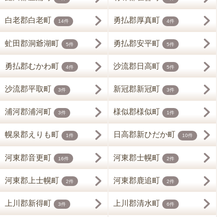
白老郡白老町
勇払郡厚真町
14件
4件
虻田郡洞爺湖町
勇払郡安平町
5件
5件
勇払郡むかわ町
沙流郡日高町
4件
5件
沙流郡平取町
新冠郡新冠町
3件
3件
浦河郡浦河町
様似郡様似町
3件
1件
幌泉郡えりも町
日高郡新ひだか町
1件
10件
河東郡音更町
河東郡士幌町
16件
2件
河東郡上士幌町
河東郡鹿追町
2件
2件
上川郡新得町
上川郡清水町
3件
6件