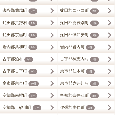
磯谷郡蘭越町
虻田郡ニセコ町
2件
2件
虻田郡真狩村
虻田郡喜茂別町
1件
1件
虻田郡京極町
虻田郡倶知安町
2件
3件
岩内郡共和町
岩内郡岩内町
2件
4件
古宇郡泊村
古宇郡神恵内村
1件
2件
古平郡古平町
余市郡仁木町
1件
2件
余市郡余市町
余市郡赤井川村
10件
2件
空知郡南幌町
空知郡奈井江町
6件
3件
空知郡上砂川町
夕張郡由仁町
3件
4件