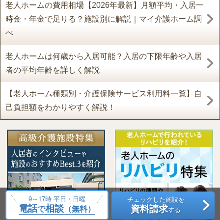
老人ホームの費用相場【2026年最新】月額平均・入居一
時金・年金で足りる？施設別に解説｜マイ介護ホーム調
べ
老人ホームは何歳から入居可能？入居の下限年齢や入居
者の平均年齢を詳しく解説
【老人ホーム種類別・介護保険サービス利用料一覧】自
己負担額をわかりやすく解説！
9～17時 平日・日曜
チェックした施設を
電話
相談
資料請求
で
（無料）
する