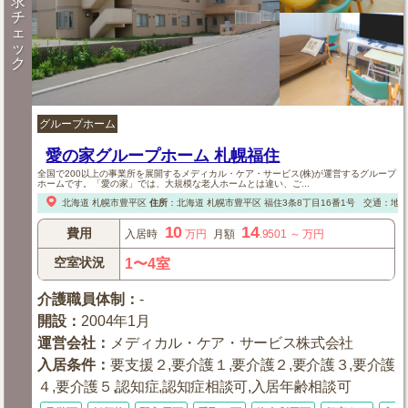
求
チ
ェ
ッ
ク
グループホーム
愛の家グループホーム 札幌福住
全国で200以上の事業所を展開するメディカル・ケア・サービス(株)が運営するグループ
ホームです。「愛の家」では、大規模な老人ホームとは違い、ご...
北海道
札幌市豊平区
住所
：
北海道
札幌市豊平区
福住3条8丁目16番1号
交通：地下
10
14
費用
入居時
万円
月額
.9501
～
万円
空室状況
1〜4室
介護職員体制
：
-
開設
：
2004年1月
運営会社
：
メディカル・ケア・サービス株式会社
入居条件
：
要支援２,要介護１,要介護２,要介護３,要介護
４,要介護５,認知症,認知症相談可,入居年齢相談可