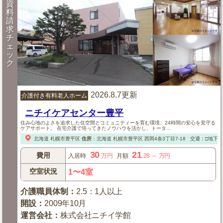
資
料
請
求
チ
ェ
ッ
ク
2026.8.7更新
介護付き有料老人ホーム
ニチイケアセンター豊平
住み心地のよさを追求した住空間とコミュニティーを育む環境、24時間の安心を見守る
ケアサポート。 在宅介護で培ってきたノウハウを活かし、トータ...
北海道
札幌市豊平区
住所
：
北海道
札幌市豊平区
西岡4条3丁目7-18
交通：□地下
30
21
費用
入居時
万円
月額
.28
～
万円
空室状況
1〜4室
介護職員体制
：
2.5：1人以上
開設
：
2009年10月
運営会社
：
株式会社ニチイ学館