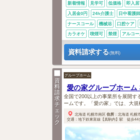
新着情報
見学可
低価格
即入居
入居金0円
24h介護士
日中看護
ナースコール
機械浴
口腔ケア
カラオケ
喫煙可
禁煙
アルコー
資料請求する
(無料)
グループホーム
資
料
愛の家グループホーム
請
全国で200以上の事業所を展開す
求
ームです。「愛の家」では、大規模
チ
ェ
北海道
札幌市南区
住所
：
北海道
札幌
ッ
交通：地下鉄東富線【真駒内】駅 徒歩44分
ク