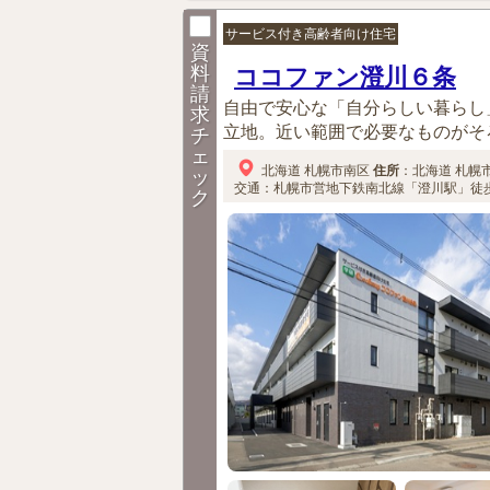
サービス付き高齢者向け住宅
資
料
ココファン澄川６条
請
自由で安心な「自分らしい暮らし
求
立地。近い範囲で必要なものがそろ
チ
ェ
北海道
札幌市南区
住所
：
北海道
札幌
ッ
交通：札幌市営地下鉄南北線「澄川駅」徒歩
ク