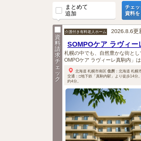
まとめて
チェッ
追加
資料を
2026.8.6
介護付き有料老人ホーム
資
料
SOMPOケア ラヴィ
請
札幌の中でも、自然豊かな街とし
求
OMPOケア ラヴィーレ真駒内」は
チ
ェ
北海道
札幌市南区
住所
：
北海道
札幌
ッ
交通：□地下鉄「真駒内駅」より徒歩14分
ク
約4分。