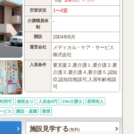
～
月額
.9501
万円
空室状況
1〜4室
介護職員体
-
制
開設
2004年8月
運営会社
メディカル・ケア・サービス
株式会社
入居条件
要支援２,要介護１,要介護２,要
介護３,要介護４,要介護５,認知
症,認知症相談可,入居年齢相談
可
利用可
個室あり
入居金0円
24h介護士
夜間有人
ービス
園芸・庭園
禁煙
施設見学する
(無料)