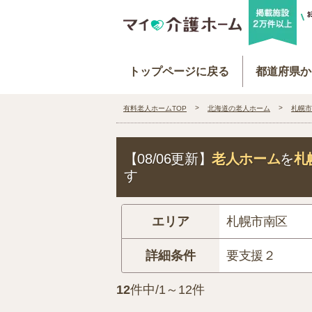
トップページに戻る
都道府県か
有料老人ホームTOP
北海道の老人ホーム
札幌市
【08/06更新】
老人ホーム
を
札
す
エリア
札幌市南区
詳細条件
要支援２
12
件中/1～12件