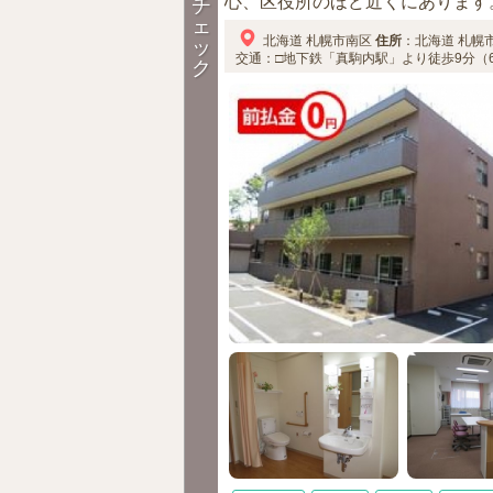
心、区役所のほど近くにあります。
チ
ェ
北海道
札幌市南区
住所
：
北海道
札幌
ッ
交通：□地下鉄「真駒内駅」より徒歩9分（6
ク