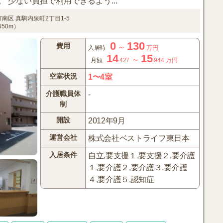
 少ない負担で利用できるよう...
市南区
真駒内泉町2丁目1-5
50m）
0
130
費用
～
入居時
万円
14
15
～
月額
.427
.944
万円
空室状況
1〜4室
介護職員体
-
制
開設
2012年9月
運営会社
株式会社ベストライフ東日本
入居条件
自立,要支援１,要支援２,要介護
１,要介護２,要介護３,要介護
４,要介護５,認知症