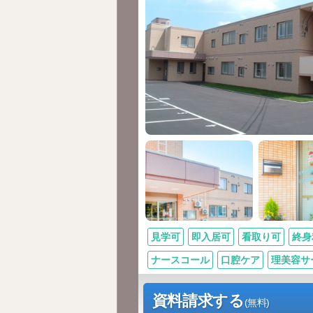
見学可
即入居可
看取り可
終身
ナースコール
口腔ケア
理美容サ
資料請求する
(無料)