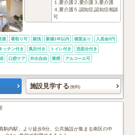
１,要介護２,要介護３,要介護
４,要介護５,認知症,認知症相談
可
部屋
看取り可
築浅
新築1年以内
個室あり
入居金0円
キッチン付き
風呂付き
トイレ付き
洗面台付き
浴
口腔ケア
外出自由
禁煙
アルコール可
施設見学する
(無料)
新
真駒内駅」より徒歩9分。公共施設が集まる南区の中