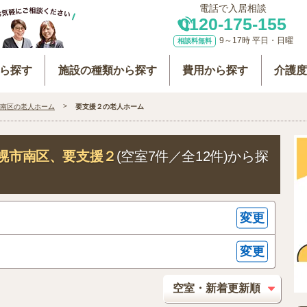
電話で入居相談
0120-175-155
9～17時 平日・日曜
相談料無料
ら探す
施設の種類から探す
費用から探す
介護
南区の老人ホーム
要支援２の老人ホーム
幌市南区
、要支援２
(空室7件／全12件)から探
変更
変更