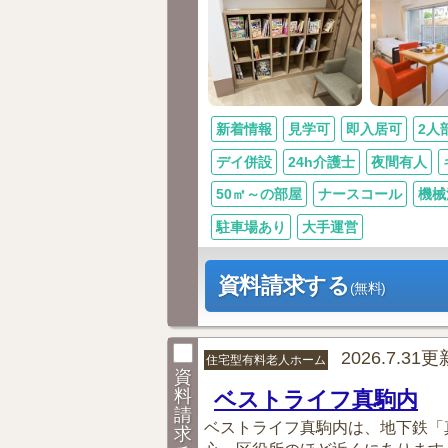
新着情報
見学可
即入居可
2人
デイ併設
24h介護士
夜間有人
50㎡～の部屋
ナースコール
機械
駐車場あり
大手運営
資料請求する
(無料)
2026.7.31更
住宅型有料老人ホーム
資
料
ベストライフ真駒内
請
ベストライフ真駒内は、地下鉄「
求