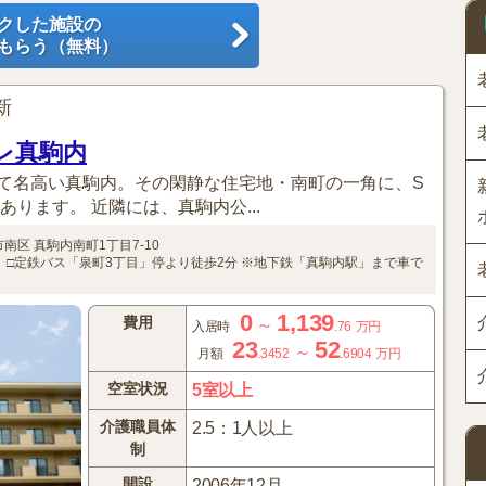
クした施設の
もらう（無料）
更新
ーレ真駒内
て名高い真駒内。その閑静な住宅地・南町の一角に、S
あります。 近隣には、真駒内公...
市南区
真駒内南町1丁目7-10
。
□定鉄バス「泉町3丁目」停より徒歩2分
※地下鉄「真駒内駅」まで車で
0
1,139
費用
～
入居時
.76
万円
23
52
～
月額
.3452
.6904
万円
空室状況
5室以上
介護職員体
2.5：1人以上
制
開設
2006年12月