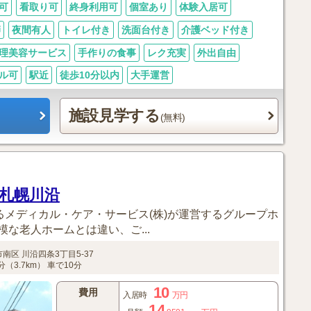
可
看取り可
終身利用可
個室あり
体験入居可
師
夜間有人
トイレ付き
洗面台付き
介護ベッド付き
理美容サービス
手作りの食事
レク充実
外出自由
ル可
駅近
徒歩10分以内
大手運営
施設見学する
(無料)
 札幌川沿
るメディカル・ケア・サービス(株)が運営するグループホ
な老人ホームとは違い、ご...
市南区
川沿四条3丁目5-37
（3.7km）
車で10分
10
費用
入居時
万円
14