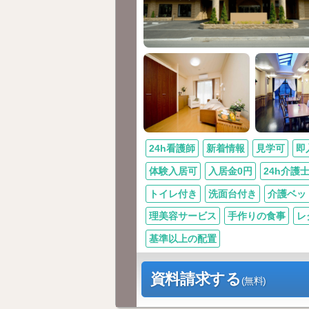
24h看護師
新着情報
見学可
即
体験入居可
入居金0円
24h介護
トイレ付き
洗面台付き
介護ベッ
理美容サービス
手作りの食事
レ
基準以上の配置
資料請求する
(無料)