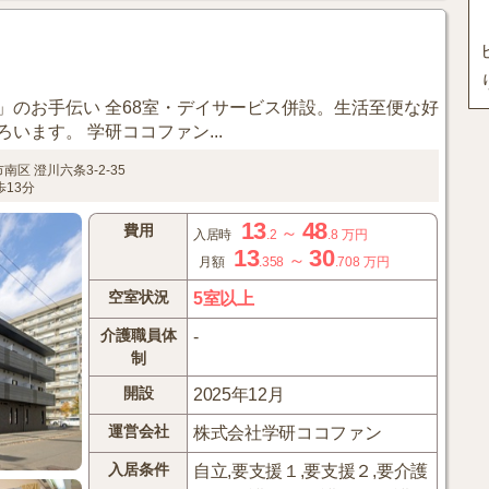
」のお手伝い 全68室・デイサービス併設。生活至便な好
います。 学研ココファン...
市南区
澄川六条3-2-35
13分
13
48
費用
～
入居時
.2
.8
万円
13
30
～
月額
.358
.708
万円
空室状況
5室以上
介護職員体
-
制
開設
2025年12月
運営会社
株式会社学研ココファン
入居条件
自立,要支援１,要支援２,要介護