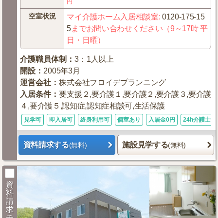
円
空室状況
マイ介護ホーム入居相談室
:
0120-175-15
5
までお問い合わせください（9～17時 平
日・日曜）
介護職員体制
：
3：1人以上
開設
：
2005年3月
運営会社
：
株式会社フロイデプランニング
入居条件
：
要支援２,要介護１,要介護２,要介護３,要介護
４,要介護５,認知症,認知症相談可,生活保護
見学可
即入居可
終身利用可
個室あり
入居金0円
24h介護士
資料請求する
施設見学する
(無料)
(無料)
資
料
請
求
チ