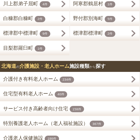
川上郡弟子屈町
阿寒郡鶴居村
4件
1件
白糠郡白糠町
野付郡別海町
2件
5件
標津郡中標津町
標津郡標津町
9件
2件
目梨郡羅臼町
1件
北海道
介護施設・老人ホーム
施設種類
探す
の
から
介護付き有料老人ホーム
234件
住宅型有料老人ホーム
40件
サービス付き高齢者向け住宅
158件
特別養護老人ホーム（老人福祉施設）
367件
介護老人保健施設
186件