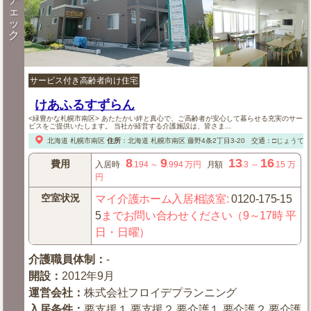
ェ
ッ
ク
サービス付き高齢者向け住宅
けあふるすずらん
<緑豊かな札幌市南区> あたたかい絆と真心で、ご高齢者が安心して暮らせる充実のサー
ビスをご提供いたします。 当社が経営する介護施設は、皆さま...
北海道
札幌市南区
住所
：
北海道
札幌市南区
藤野4条2丁目3-20
交通：□じょうて
8
9
13
16
費用
入居時
.194
～
.994
万円
月額
.3
～
.15
万
円
空室状況
マイ介護ホーム入居相談室
:
0120-175-15
5
までお問い合わせください（9～17時 平
日・日曜）
介護職員体制
：
-
開設
：
2012年9月
運営会社
：
株式会社フロイデプランニング
入居条件
：
要支援１,要支援２,要介護１,要介護２,要介護