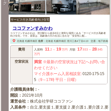
ク
サービス付き高齢者向け住宅
ココファンすみかわ
ココファンすみかわは、澄川駅から徒歩6分と便利な場所にある「サービス付き高齢者
向け住宅」です。居室は、高齢者の方の生活に合わせ「安全性に配...
北海道
札幌市南区
住所
：
北海道
札幌市南区
澄川三条4丁目4-10
交通：地下鉄南北
11
19
17
28
費用
入居時
.2
～
万円
月額
.933
～
.945
万円
空室状況
満室
※最新の空室状況は下記へお問い合
わせください
マイ介護ホーム入居相談室
:
0120-175-15
5
（9～17時 平日・日曜）
介護職員体制
：
-
開設
：
2021年10月
運営会社
：
株式会社学研ココファン
入居条件
：
自立,要支援１,要支援２,要介護１,要介護２,要