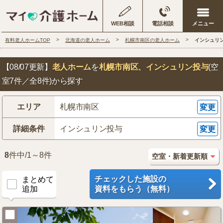
WEB相談
電話相談
有料老人ホームTOP
北海道の老人ホーム
札幌市南区の老人ホーム
インシュリ
【08/07更新】
老人ホーム
を
札幌市南区
、インシュリン投与
(空
室7件／全8件)から探す
エリア
札幌市南区
変更
詳細条件
インシュリン投与
変更
8
件中/1～8件
チェックした施設の
まとめて
追加
資料をもらう（無料）