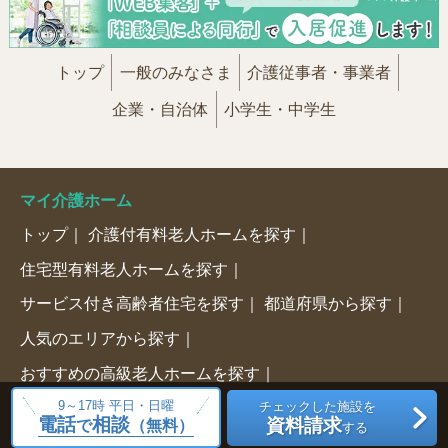
トップ
一般のみなさま
介護従事者・事業者
企業・自治体
小学生・中学生
マイ介護ホーム
トップ
介護付有料老人ホームを探す
住宅型有料老人ホームを探す
サービス付き高齢者住宅を探す
都道府県から探す
人気のエリアから探す
おすすめの高級老人ホームを探す
9～17時 平日・日曜
チェックした施設を
高級老人ホームコラム
電話
相談
資料請求
で
（無料）
する