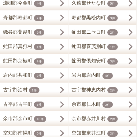
瀬棚郡今金町
久遠郡せたな町
4件
5件
寿都郡寿都町
寿都郡黒松内町
2件
3件
磯谷郡蘭越町
虻田郡ニセコ町
2件
2件
虻田郡真狩村
虻田郡喜茂別町
1件
1件
虻田郡京極町
虻田郡倶知安町
2件
3件
岩内郡共和町
岩内郡岩内町
2件
4件
古宇郡泊村
古宇郡神恵内村
1件
2件
古平郡古平町
余市郡仁木町
1件
2件
余市郡余市町
余市郡赤井川村
10件
2件
空知郡南幌町
空知郡奈井江町
6件
3件