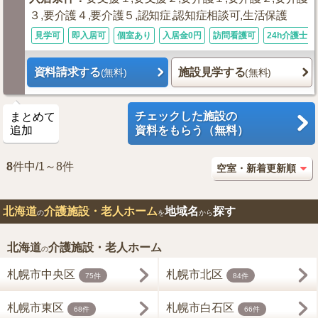
３,要介護４,要介護５,認知症,認知症相談可,生活保護
見学可
即入居可
個室あり
入居金0円
訪問看護可
24h介護士
資料請求する
施設見学する
(無料)
(無料)
チェックした施設の
まとめて
追加
資料をもらう（無料）
8
件中/1～8件
北海道
介護施設・老人ホーム
地域名
探す
の
を
から
北海道
介護施設・老人ホーム
の
札幌市中央区
札幌市北区
75件
84件
札幌市東区
札幌市白石区
68件
66件