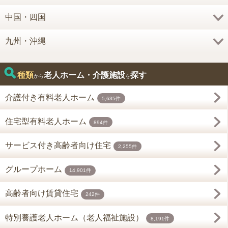
中国・四国
九州・沖縄
種類
老人ホーム・介護施設
探す
から
を
介護付き有料老人ホーム
5,635件
住宅型有料老人ホーム
894件
サービス付き高齢者向け住宅
2,255件
グループホーム
14,901件
高齢者向け賃貸住宅
242件
特別養護老人ホーム（老人福祉施設）
8,191件