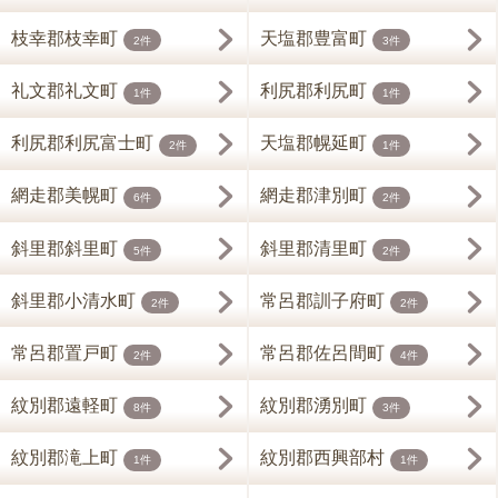
枝幸郡枝幸町
天塩郡豊富町
2件
3件
礼文郡礼文町
利尻郡利尻町
1件
1件
利尻郡利尻富士町
天塩郡幌延町
2件
1件
網走郡美幌町
網走郡津別町
6件
2件
斜里郡斜里町
斜里郡清里町
5件
2件
斜里郡小清水町
常呂郡訓子府町
2件
2件
常呂郡置戸町
常呂郡佐呂間町
2件
4件
紋別郡遠軽町
紋別郡湧別町
8件
3件
紋別郡滝上町
紋別郡西興部村
1件
1件