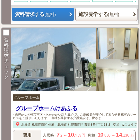
資料請求する
施設見学する
(無料)
(無料)
資
料
請
求
チ
ェ
ッ
ク
グループホーム
グループホームけあふる
<緑豊かな札幌市南区> あたたかい絆と真心で、ご高齢者が安心して暮らせる充実のサー
ビスをご提供いたします。 当社が経営する介護施設は、皆さま...
北海道
札幌市南区
住所
：
北海道
札幌市南区
藤野3条4丁目13-2
交通：□じょうて
7
10
10
14
費用
入居時
.2
～
.4
万円
月額
.886
～
.136
万