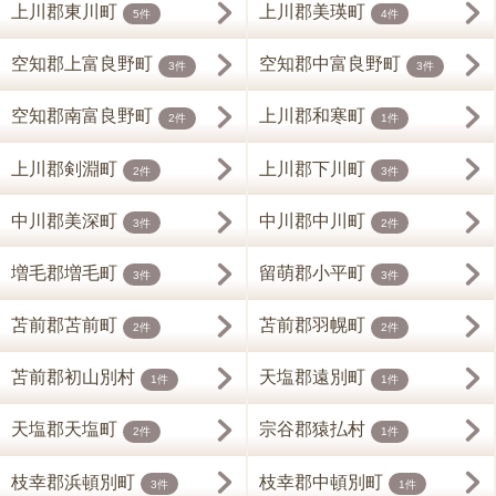
上川郡東川町
上川郡美瑛町
5件
4件
空知郡上富良野町
空知郡中富良野町
3件
3件
空知郡南富良野町
上川郡和寒町
2件
1件
上川郡剣淵町
上川郡下川町
2件
3件
中川郡美深町
中川郡中川町
3件
2件
増毛郡増毛町
留萌郡小平町
3件
3件
苫前郡苫前町
苫前郡羽幌町
2件
2件
苫前郡初山別村
天塩郡遠別町
1件
1件
天塩郡天塩町
宗谷郡猿払村
2件
1件
枝幸郡浜頓別町
枝幸郡中頓別町
3件
1件