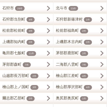
石狩市
北斗市
28件
23件
石狩郡当別町
石狩郡新篠津村
4件
1件
松前郡松前町
松前郡福島町
3件
2件
上磯郡知内町
上磯郡木古内町
2件
2件
亀田郡七飯町
茅部郡鹿部町
11件
2件
茅部郡森町
二海郡八雲町
7件
7件
山越郡長万部町
檜山郡江差町
2件
4件
檜山郡上ノ国町
檜山郡厚沢部町
3件
4件
爾志郡乙部町
奥尻郡奥尻町
2件
1件