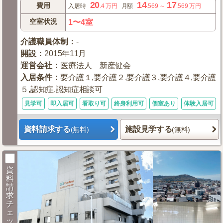
20
14
17
費用
入居時
.4
万円
月額
.569
～
.569
万円
空室状況
1〜4室
介護職員体制
：
-
開設
：
2015年11月
運営会社
：
医療法人 新産健会
入居条件
：
要介護１,要介護２,要介護３,要介護４,要介護
５,認知症,認知症相談可
見学可
即入居可
看取り可
終身利用可
個室あり
体験入居可
資料請求する
施設見学する
(無料)
(無料)
資
料
請
求
チ
ェ
ッ