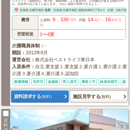
ベストライフ真駒内は、地下鉄「真駒内駅」より徒歩9分。公共施設が集まる南区の中
心、区役所のほど近くにあります。 少ない負担で利用できるよう...
北海道
札幌市南区
住所
：
北海道
札幌市南区
真駒内泉町2丁目1-5
交通：□地下鉄「
0
130
14
15
費用
入居時
～
万円
月額
.427
～
.944
万
円
空室状況
1〜4室
介護職員体制
：
-
開設
：
2012年9月
運営会社
：
株式会社ベストライフ東日本
入居条件
：
自立,要支援１,要支援２,要介護１,要介護２,要
介護３,要介護４,要介護５,認知症
新着情報
見学可
低価格
即入居可
看取り可
終身利用可
個室
資料請求する
施設見学する
(無料)
(無料)
資
料