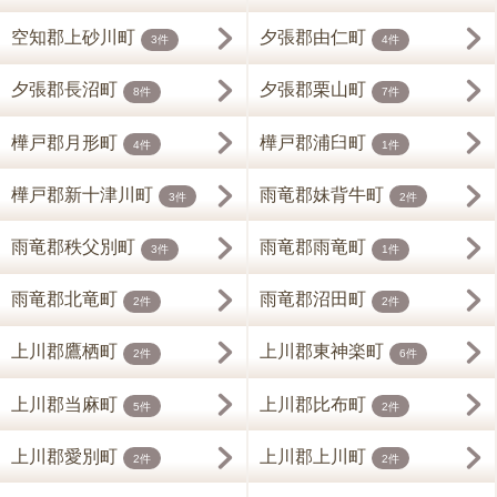
空知郡上砂川町
夕張郡由仁町
3件
4件
夕張郡長沼町
夕張郡栗山町
8件
7件
樺戸郡月形町
樺戸郡浦臼町
4件
1件
樺戸郡新十津川町
雨竜郡妹背牛町
3件
2件
雨竜郡秩父別町
雨竜郡雨竜町
3件
1件
雨竜郡北竜町
雨竜郡沼田町
2件
2件
上川郡鷹栖町
上川郡東神楽町
2件
6件
上川郡当麻町
上川郡比布町
5件
2件
上川郡愛別町
上川郡上川町
2件
2件