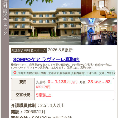
資
料
請
求
チ
ェ
ッ
ク
2026.8.6更新
介護付き有料老人ホーム
SOMPOケア ラヴィーレ真駒内
札幌の中でも、自然豊かな街として名高い真駒内。その閑静な住宅地・南町の一角に、
SOMPOケア ラヴィーレ真駒内」はあります。 近隣には、真駒内公...
北海道
札幌市南区
住所
：
北海道
札幌市南区
真駒内南町1丁目7-10
交通：□地下鉄
0
1,139
23
52
費用
入居時
～
.76
万円
月額
.3452
～
.
6904
万円
空室状況
5室以上
介護職員体制
：
2.5：1人以上
開設
：
2006年12月