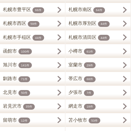
札幌市豊平区
札幌市南区
66件
64件
札幌市西区
札幌市厚別区
59件
44件
札幌市手稲区
札幌市清田区
44件
44件
函館市
小樽市
100件
61件
旭川市
室蘭市
141件
29件
釧路市
帯広市
71件
68件
北見市
夕張市
50件
7件
岩見沢市
網走市
35件
18件
留萌市
苫小牧市
12件
53件