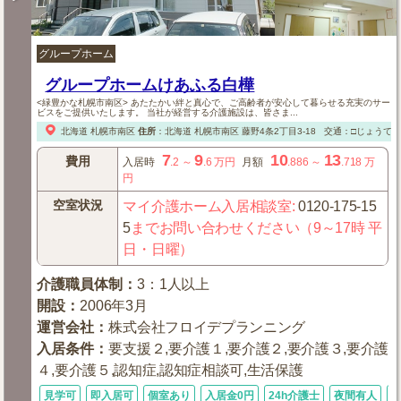
グループホーム
グループホームけあふる白樺
<緑豊かな札幌市南区> あたたかい絆と真心で、ご高齢者が安心して暮らせる充実のサー
ビスをご提供いたします。 当社が経営する介護施設は、皆さま...
北海道
札幌市南区
住所
：
北海道
札幌市南区
藤野4条2丁目3-18
交通：□じょうて
7
9
10
13
費用
入居時
.2
～
.6
万円
月額
.886
～
.718
万
円
空室状況
マイ介護ホーム入居相談室
:
0120-175-15
5
までお問い合わせください（9～17時 平
日・日曜）
介護職員体制
：
3：1人以上
開設
：
2006年3月
運営会社
：
株式会社フロイデプランニング
入居条件
：
要支援２,要介護１,要介護２,要介護３,要介護
４,要介護５,認知症,認知症相談可,生活保護
見学可
即入居可
個室あり
入居金0円
24h介護士
夜間有人