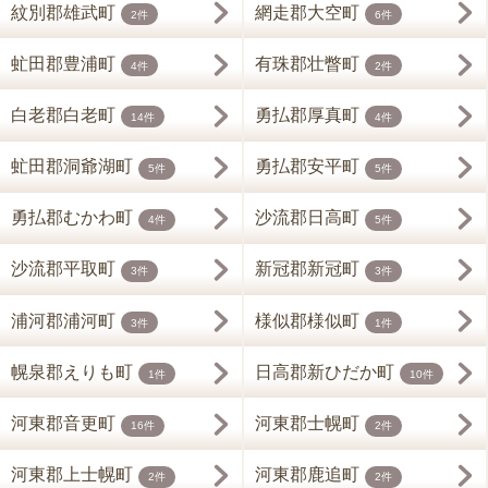
紋別郡雄武町
網走郡大空町
2件
6件
虻田郡豊浦町
有珠郡壮瞥町
4件
2件
白老郡白老町
勇払郡厚真町
14件
4件
虻田郡洞爺湖町
勇払郡安平町
5件
5件
勇払郡むかわ町
沙流郡日高町
4件
5件
沙流郡平取町
新冠郡新冠町
3件
3件
浦河郡浦河町
様似郡様似町
3件
1件
幌泉郡えりも町
日高郡新ひだか町
1件
10件
河東郡音更町
河東郡士幌町
16件
2件
河東郡上士幌町
河東郡鹿追町
2件
2件