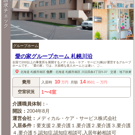
請
求
チ
ェ
ッ
ク
グループホーム
愛の家グループホーム 札幌川沿
全国で200以上の事業所を展開するメディカル・ケア・サービス(株)が運営するグループ
ホームです。「愛の家」では、大規模な老人ホームとは違い、ご...
北海道
札幌市南区
住所
：
北海道
札幌市南区
川沿四条3丁目5-37
交通：地下鉄東富線
10
14
費用
入居時
万円
月額
.9501
～
万円
空室状況
1〜4室
介護職員体制
：
-
開設
：
2004年8月
運営会社
：
メディカル・ケア・サービス株式会社
入居条件
：
要支援２,要介護１,要介護２,要介護３,要介護
４,要介護５,認知症,認知症相談可,入居年齢相談可