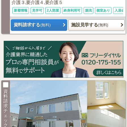
介護３,要介護４,要介護５
新着情報
見学可
2人部屋
終身利用可
築浅
個室あり
入居金0
資料請求する
施設見学する
(無料)
(無料)
資
料
請
求
チ
ェ
ッ
ク