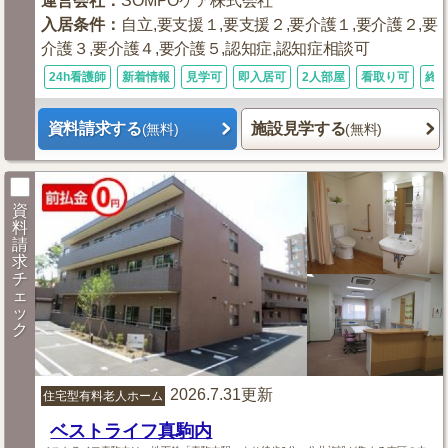
運営会社
：
SOMPOケア株式会社
入居条件
：
自立,要支援１,要支援２,要介護１,要介護２,要
介護３,要介護４,要介護５,認知症,認知症相談可
24h看護師
新着情報
見学可
即入居可
2人部屋
看取り可
終
資料請求する
施設見学する
(無料)
(無料)
資
料
請
求
チ
ェ
ッ
ク
2026.7.31更新
住宅型有料老人ホーム
ベストライフ真駒内