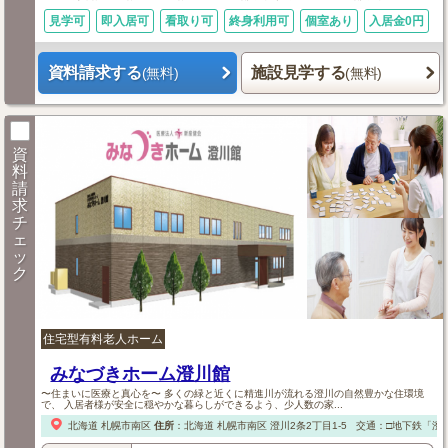
見学可
即入居可
看取り可
終身利用可
個室あり
入居金0円
資料請求する
施設見学する
(無料)
(無料)
資
料
請
求
チ
ェ
ッ
ク
住宅型有料老人ホーム
みなづきホーム澄川館
〜住まいに医療と真心を〜 多くの緑と近くに精進川が流れる澄川の自然豊かな住環境
で、 入居者様が安全に穏やかな暮らしができるよう、少人数の家...
北海道
札幌市南区
住所
：
北海道
札幌市南区
澄川2条2丁目1-5
交通：□地下鉄「澄