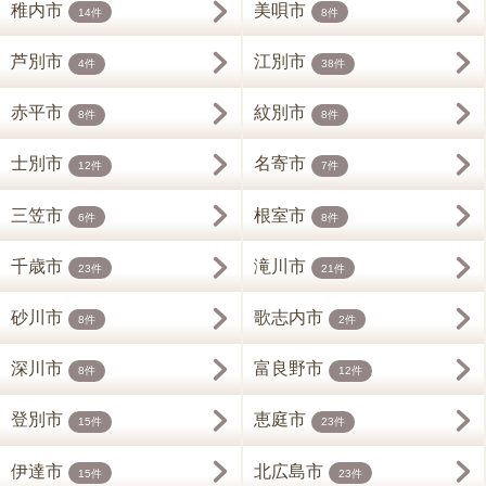
稚内市
美唄市
14件
8件
芦別市
江別市
4件
38件
赤平市
紋別市
8件
8件
士別市
名寄市
12件
7件
三笠市
根室市
6件
8件
千歳市
滝川市
23件
21件
砂川市
歌志内市
8件
2件
深川市
富良野市
8件
12件
登別市
恵庭市
15件
23件
伊達市
北広島市
15件
23件