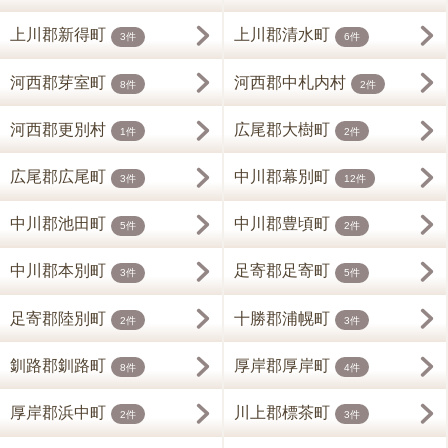
上川郡新得町
上川郡清水町
3件
6件
河西郡芽室町
河西郡中札内村
8件
2件
河西郡更別村
広尾郡大樹町
1件
2件
広尾郡広尾町
中川郡幕別町
3件
12件
中川郡池田町
中川郡豊頃町
5件
2件
中川郡本別町
足寄郡足寄町
3件
5件
足寄郡陸別町
十勝郡浦幌町
2件
3件
釧路郡釧路町
厚岸郡厚岸町
8件
4件
厚岸郡浜中町
川上郡標茶町
2件
3件