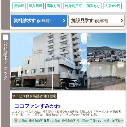
見学可
即入居可
看取り可
終身利用可
個室あり
入居金0円
資料請求する
施設見学する
(無料)
(無料)
資
料
請
求
チ
ェ
ッ
ク
サービス付き高齢者向け住宅
ココファンすみかわ
ココファンすみかわは、澄川駅から徒歩6分と便利な場所にある「サービス付き高齢者
向け住宅」です。居室は、高齢者の方の生活に合わせ「安全性に配...
北海道
札幌市南区
住所
：
北海道
札幌市南区
澄川三条4丁目4-10
交通：地下鉄南北