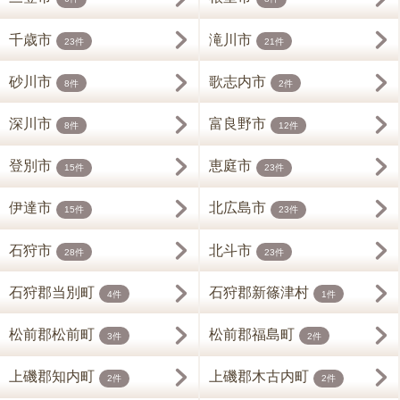
千歳市
滝川市
23件
21件
砂川市
歌志内市
8件
2件
深川市
富良野市
8件
12件
登別市
恵庭市
15件
23件
伊達市
北広島市
15件
23件
石狩市
北斗市
28件
23件
石狩郡当別町
石狩郡新篠津村
4件
1件
松前郡松前町
松前郡福島町
3件
2件
上磯郡知内町
上磯郡木古内町
2件
2件