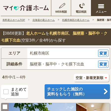
WEB相談
電話相談
有料老人ホームTOP
北海道の老人ホーム
札幌市南区の老人ホーム
脳梗塞・脳
【08/08更新】
老人ホーム
を
札幌市南区
、脳梗塞・脳卒中・ク
モ膜下出血
(空室3件／全4件)から探す
エリア
札幌市南区
変更
詳細条件
脳梗塞・脳卒中・クモ膜下出血
変更
4
件中/1～4件
チェックした施設の
まとめて
追加
資料をもらう（無料）