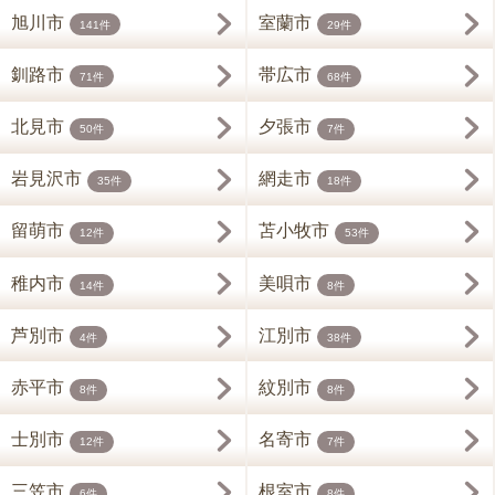
旭川市
室蘭市
141件
29件
釧路市
帯広市
71件
68件
北見市
夕張市
50件
7件
岩見沢市
網走市
35件
18件
留萌市
苫小牧市
12件
53件
稚内市
美唄市
14件
8件
芦別市
江別市
4件
38件
赤平市
紋別市
8件
8件
士別市
名寄市
12件
7件
三笠市
根室市
6件
8件