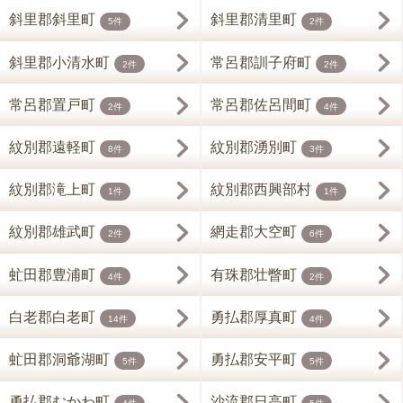
斜里郡斜里町
斜里郡清里町
5件
2件
斜里郡小清水町
常呂郡訓子府町
2件
2件
常呂郡置戸町
常呂郡佐呂間町
2件
4件
紋別郡遠軽町
紋別郡湧別町
8件
3件
紋別郡滝上町
紋別郡西興部村
1件
1件
紋別郡雄武町
網走郡大空町
2件
6件
虻田郡豊浦町
有珠郡壮瞥町
4件
2件
白老郡白老町
勇払郡厚真町
14件
4件
虻田郡洞爺湖町
勇払郡安平町
5件
5件
勇払郡むかわ町
沙流郡日高町