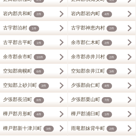
岩内郡共和町
岩内郡岩内町
2件
4件
古宇郡泊村
古宇郡神恵内村
1件
2件
古平郡古平町
余市郡仁木町
1件
2件
余市郡余市町
余市郡赤井川村
10件
2件
空知郡南幌町
空知郡奈井江町
6件
3件
空知郡上砂川町
夕張郡由仁町
3件
4件
夕張郡長沼町
夕張郡栗山町
8件
7件
樺戸郡月形町
樺戸郡浦臼町
4件
1件
樺戸郡新十津川町
雨竜郡妹背牛町
3件
2件