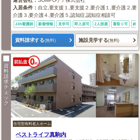
運営会社
：
SOMPOケア株式会社
入居条件
：
自立,要支援１,要支援２,要介護１,要介護２,要
介護３,要介護４,要介護５,認知症,認知症相談可
24h看護師
新着情報
見学可
即入居可
2人部屋
看取り可
終
資料請求する
施設見学する
(無料)
(無料)
資
料
請
求
チ
ェ
ッ
ク
住宅型有料老人ホーム
ベストライフ真駒内