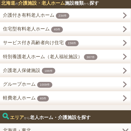
北海道
介護施設・老人ホーム
施設種類
探す
の
から
介護付き有料老人ホーム
234件
住宅型有料老人ホーム
40件
サービス付き高齢者向け住宅
158件
特別養護老人ホーム（老人福祉施設）
367件
介護老人保健施設
186件
グループホーム
1009件
軽費老人ホーム
40件
エリア
老人ホーム・介護施設を探す
から
北海道・東北