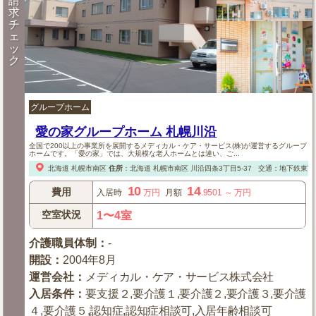
請
求
チ
ェ
ッ
ク
グループホーム
愛の家グループホーム 札幌川沿
全国で200以上の事業所を展開するメディカル・ケア・サービス(株)が運営するグループ
ホームです。「愛の家」では、大規模な老人ホームとは違い、ご...
北海道
札幌市南区
住所
：
北海道
札幌市南区
川沿四条3丁目5-37
交通：地下鉄東富線
10
14
費用
入居時
万円
月額
.9501
～
万円
空室状況
1〜4室
介護職員体制
：
-
開設
：
2004年8月
運営会社
：
メディカル・ケア・サービス株式会社
入居条件
：
要支援２,要介護１,要介護２,要介護３,要介護
４,要介護５,認知症,認知症相談可,入居年齢相談可