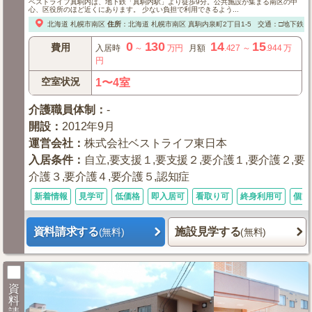
ベストライフ真駒内は、地下鉄「真駒内駅」より徒歩9分。公共施設が集まる南区の中
心、区役所のほど近くにあります。 少ない負担で利用できるよう...
北海道
札幌市南区
住所
：
北海道
札幌市南区
真駒内泉町2丁目1-5
交通：□地下鉄「
0
130
14
15
費用
入居時
～
万円
月額
.427
～
.944
万
円
空室状況
1〜4室
介護職員体制
：
-
開設
：
2012年9月
運営会社
：
株式会社ベストライフ東日本
入居条件
：
自立,要支援１,要支援２,要介護１,要介護２,要
介護３,要介護４,要介護５,認知症
新着情報
見学可
低価格
即入居可
看取り可
終身利用可
個室
資料請求する
施設見学する
(無料)
(無料)
資
料