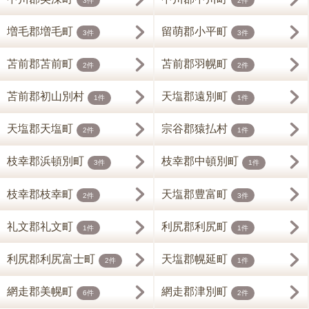
3件
2件
増毛郡増毛町
留萌郡小平町
3件
3件
苫前郡苫前町
苫前郡羽幌町
2件
2件
苫前郡初山別村
天塩郡遠別町
1件
1件
天塩郡天塩町
宗谷郡猿払村
2件
1件
枝幸郡浜頓別町
枝幸郡中頓別町
3件
1件
枝幸郡枝幸町
天塩郡豊富町
2件
3件
礼文郡礼文町
利尻郡利尻町
1件
1件
利尻郡利尻富士町
天塩郡幌延町
2件
1件
網走郡美幌町
網走郡津別町
6件
2件