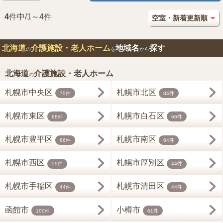
4
件中/1～4件
北海道
介護施設・老人ホーム
地域名
探す
の
を
から
北海道
介護施設・老人ホーム
の
札幌市中央区
札幌市北区
75件
84件
札幌市東区
札幌市白石区
68件
66件
札幌市豊平区
札幌市南区
66件
64件
札幌市西区
札幌市厚別区
59件
44件
札幌市手稲区
札幌市清田区
44件
44件
函館市
小樽市
100件
61件