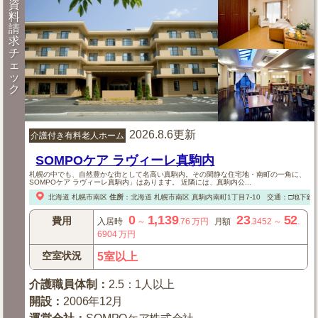
資
料
請
求
チ
ェ
ッ
ク
2026.8.6更新
介護付き有料老人ホーム
SOMPOケア ラヴィーレ真駒内
札幌の中でも、自然豊かな街として名高い真駒内。その閑静な住宅地・南町の一角に、
SOMPOケア ラヴィーレ真駒内」はあります。 近隣には、真駒内公...
北海道
札幌市南区
住所
：
北海道
札幌市南区
真駒内南町1丁目7-10
交通：□地下鉄
0
1,139
23
52
費用
入居時
～
.76
万円
月額
.3452
～
.
6904
万円
空室状況
5室以上
介護職員体制
：
2.5：1人以上
開設
：
2006年12月