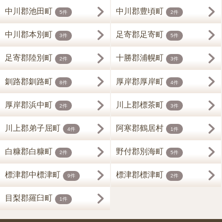
中川郡池田町
中川郡豊頃町
5件
2件
中川郡本別町
足寄郡足寄町
3件
5件
足寄郡陸別町
十勝郡浦幌町
2件
3件
釧路郡釧路町
厚岸郡厚岸町
8件
4件
厚岸郡浜中町
川上郡標茶町
2件
3件
川上郡弟子屈町
阿寒郡鶴居村
4件
1件
白糠郡白糠町
野付郡別海町
2件
5件
標津郡中標津町
標津郡標津町
9件
2件
目梨郡羅臼町
1件