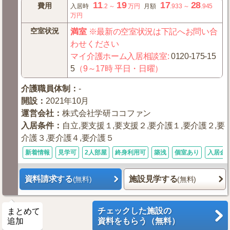
11
19
17
28
費用
入居時
.2
～
万円
月額
.933
～
.945
万円
空室状況
満室
※最新の空室状況は下記へお問い合
わせください
マイ介護ホーム入居相談室
:
0120-175-15
5
（9～17時 平日・日曜）
介護職員体制
：
-
開設
：
2021年10月
運営会社
：
株式会社学研ココファン
入居条件
：
自立,要支援１,要支援２,要介護１,要介護２,要
介護３,要介護４,要介護５
新着情報
見学可
2人部屋
終身利用可
築浅
個室あり
入居金0
資料請求する
施設見学する
(無料)
(無料)
チェックした施設の
まとめて
追加
資料をもらう（無料）