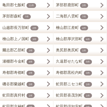
亀田郡七飯町
茅部郡鹿部町
11件
2件
茅部郡森町
二海郡八雲町
7件
7件
山越郡長万部町
檜山郡江差町
2件
4件
檜山郡上ノ国町
檜山郡厚沢部町
3件
4件
爾志郡乙部町
奥尻郡奥尻町
2件
1件
瀬棚郡今金町
久遠郡せたな町
4件
5件
寿都郡寿都町
寿都郡黒松内町
2件
3件
磯谷郡蘭越町
虻田郡ニセコ町
2件
2件
虻田郡真狩村
虻田郡喜茂別町
1件
1件
虻田郡京極町
虻田郡倶知安町
2件
3件