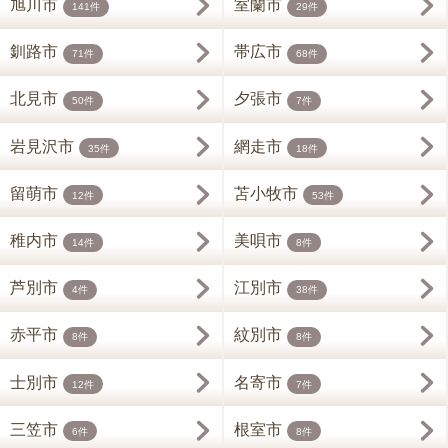
旭川市
室蘭市
141件
29件
釧路市
帯広市
71件
68件
北見市
夕張市
50件
7件
岩見沢市
網走市
35件
18件
留萌市
苫小牧市
12件
53件
稚内市
美唄市
14件
8件
芦別市
江別市
4件
38件
赤平市
紋別市
8件
8件
士別市
名寄市
12件
7件
三笠市
根室市
6件
8件