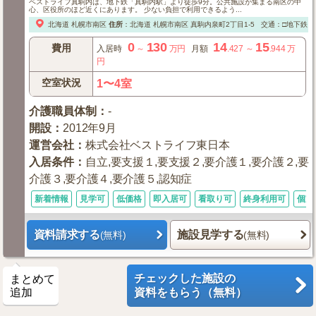
ベストライフ真駒内は、地下鉄「真駒内駅」より徒歩9分。公共施設が集まる南区の中
心、区役所のほど近くにあります。 少ない負担で利用できるよう...
北海道
札幌市南区
住所
：
北海道
札幌市南区
真駒内泉町2丁目1-5
交通：□地下鉄「
0
130
14
15
費用
入居時
～
万円
月額
.427
～
.944
万
円
空室状況
1〜4室
介護職員体制
：
-
開設
：
2012年9月
運営会社
：
株式会社ベストライフ東日本
入居条件
：
自立,要支援１,要支援２,要介護１,要介護２,要
介護３,要介護４,要介護５,認知症
新着情報
見学可
低価格
即入居可
看取り可
終身利用可
個室
資料請求する
施設見学する
(無料)
(無料)
チェックした施設の
まとめて
追加
資料をもらう（無料）