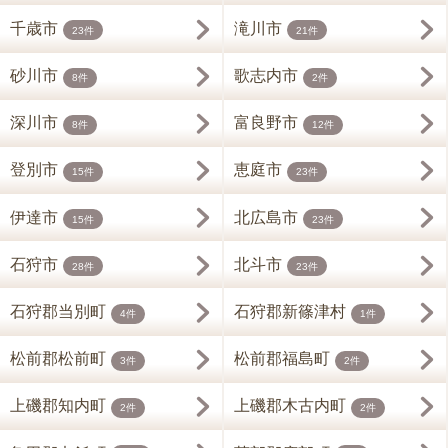
千歳市
滝川市
23件
21件
砂川市
歌志内市
8件
2件
深川市
富良野市
8件
12件
登別市
恵庭市
15件
23件
伊達市
北広島市
15件
23件
石狩市
北斗市
28件
23件
石狩郡当別町
石狩郡新篠津村
4件
1件
松前郡松前町
松前郡福島町
3件
2件
上磯郡知内町
上磯郡木古内町
2件
2件