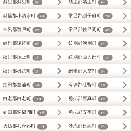
斜里郡斜里町
斜里郡清里町
5件
2件
斜里郡小清水町
常呂郡訓子府町
2件
2件
常呂郡置戸町
常呂郡佐呂間町
2件
4件
紋別郡遠軽町
紋別郡湧別町
8件
3件
紋別郡滝上町
紋別郡西興部村
1件
1件
紋別郡雄武町
網走郡大空町
2件
6件
虻田郡豊浦町
有珠郡壮瞥町
4件
2件
白老郡白老町
勇払郡厚真町
14件
4件
虻田郡洞爺湖町
勇払郡安平町
5件
5件
勇払郡むかわ町
沙流郡日高町
4件
5件