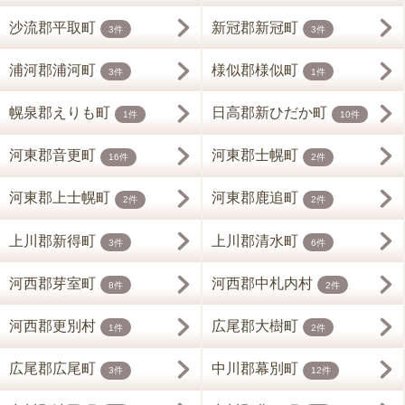
沙流郡平取町
新冠郡新冠町
3件
3件
浦河郡浦河町
様似郡様似町
3件
1件
幌泉郡えりも町
日高郡新ひだか町
1件
10件
河東郡音更町
河東郡士幌町
16件
2件
河東郡上士幌町
河東郡鹿追町
2件
2件
上川郡新得町
上川郡清水町
3件
6件
河西郡芽室町
河西郡中札内村
8件
2件
河西郡更別村
広尾郡大樹町
1件
2件
広尾郡広尾町
中川郡幕別町
3件
12件