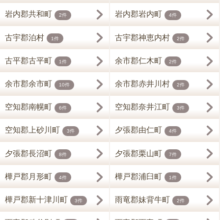
岩内郡共和町
岩内郡岩内町
2件
4件
古宇郡泊村
古宇郡神恵内村
1件
2件
古平郡古平町
余市郡仁木町
1件
2件
余市郡余市町
余市郡赤井川村
10件
2件
空知郡南幌町
空知郡奈井江町
6件
3件
空知郡上砂川町
夕張郡由仁町
3件
4件
夕張郡長沼町
夕張郡栗山町
8件
7件
樺戸郡月形町
樺戸郡浦臼町
4件
1件
樺戸郡新十津川町
雨竜郡妹背牛町
3件
2件