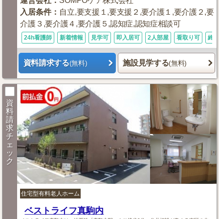
運営会社
：
SOMPOケア株式会社
入居条件
：
自立,要支援１,要支援２,要介護１,要介護２,要
介護３,要介護４,要介護５,認知症,認知症相談可
24h看護師
新着情報
見学可
即入居可
2人部屋
看取り可
終
資料請求する
施設見学する
(無料)
(無料)
資
料
請
求
チ
ェ
ッ
ク
住宅型有料老人ホーム
ベストライフ真駒内