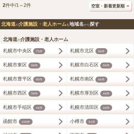
2
件中/1～2件
北海道
介護施設・老人ホーム
地域名
探す
の
を
から
北海道
介護施設・老人ホーム
の
札幌市中央区
札幌市北区
75件
84件
札幌市東区
札幌市白石区
68件
66件
札幌市豊平区
札幌市南区
66件
64件
札幌市西区
札幌市厚別区
59件
44件
札幌市手稲区
札幌市清田区
44件
44件
函館市
小樽市
100件
61件