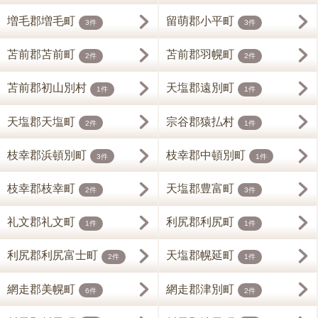
増毛郡増毛町
留萌郡小平町
3件
3件
苫前郡苫前町
苫前郡羽幌町
2件
2件
苫前郡初山別村
天塩郡遠別町
1件
1件
天塩郡天塩町
宗谷郡猿払村
2件
1件
枝幸郡浜頓別町
枝幸郡中頓別町
3件
1件
枝幸郡枝幸町
天塩郡豊富町
2件
3件
礼文郡礼文町
利尻郡利尻町
1件
1件
利尻郡利尻富士町
天塩郡幌延町
2件
1件
網走郡美幌町
網走郡津別町
6件
2件