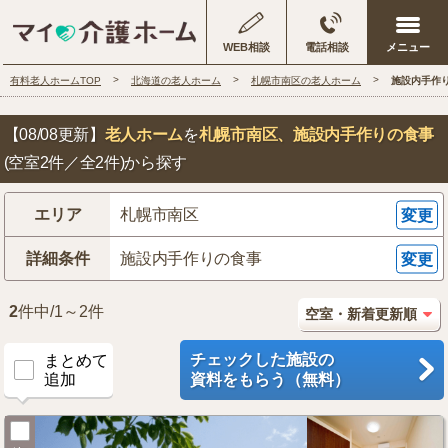
WEB相談
電話相談
有料老人ホームTOP
北海道の老人ホーム
札幌市南区の老人ホーム
施設内手作
【08/08更新】
老人ホーム
を
札幌市南区
、施設内手作りの食事
(空室2件／全2件)から探す
エリア
札幌市南区
変更
詳細条件
施設内手作りの食事
変更
2
件中/1～2件
チェックした施設の
まとめて
追加
資料をもらう（無料）