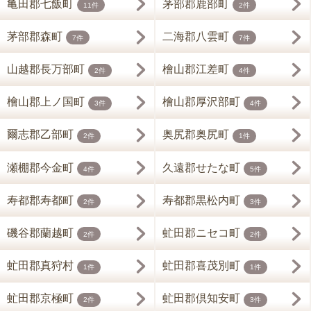
亀田郡七飯町
茅部郡鹿部町
11件
2件
茅部郡森町
二海郡八雲町
7件
7件
山越郡長万部町
檜山郡江差町
2件
4件
檜山郡上ノ国町
檜山郡厚沢部町
3件
4件
爾志郡乙部町
奥尻郡奥尻町
2件
1件
瀬棚郡今金町
久遠郡せたな町
4件
5件
寿都郡寿都町
寿都郡黒松内町
2件
3件
磯谷郡蘭越町
虻田郡ニセコ町
2件
2件
虻田郡真狩村
虻田郡喜茂別町
1件
1件
虻田郡京極町
虻田郡倶知安町
2件
3件