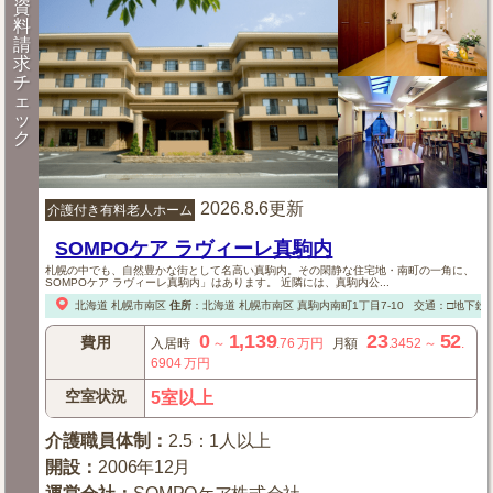
資
料
請
求
チ
ェ
ッ
ク
2026.8.6更新
介護付き有料老人ホーム
SOMPOケア ラヴィーレ真駒内
札幌の中でも、自然豊かな街として名高い真駒内。その閑静な住宅地・南町の一角に、
SOMPOケア ラヴィーレ真駒内」はあります。 近隣には、真駒内公...
北海道
札幌市南区
住所
：
北海道
札幌市南区
真駒内南町1丁目7-10
交通：□地下鉄
0
1,139
23
52
費用
入居時
～
.76
万円
月額
.3452
～
.
6904
万円
空室状況
5室以上
介護職員体制
：
2.5：1人以上
開設
：
2006年12月