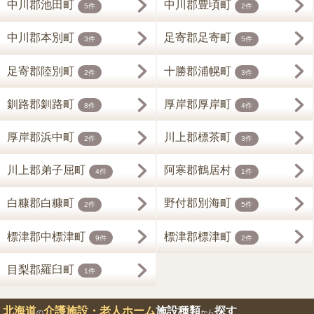
中川郡池田町
中川郡豊頃町
5件
2件
中川郡本別町
足寄郡足寄町
3件
5件
足寄郡陸別町
十勝郡浦幌町
2件
3件
釧路郡釧路町
厚岸郡厚岸町
8件
4件
厚岸郡浜中町
川上郡標茶町
2件
3件
川上郡弟子屈町
阿寒郡鶴居村
4件
1件
白糠郡白糠町
野付郡別海町
2件
5件
標津郡中標津町
標津郡標津町
9件
2件
目梨郡羅臼町
1件
北海道
介護施設・老人ホーム
施設種類
探す
の
から