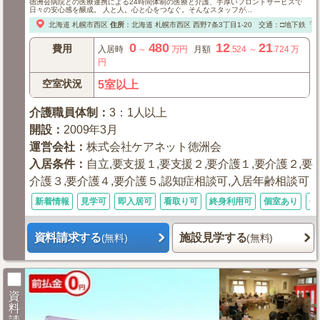
徳洲会病院との医療連携による24時間体制の医療と介護、手厚いフロントサービスで
日々の安心感を醸成。 人と人。心と心をつなぐ。そんなスタッフが...
北海道
札幌市西区
住所
：
北海道
札幌市西区
西野7条3丁目1-20
交通：□地下鉄「
0
480
12
21
費用
入居時
～
万円
月額
.524
～
.724
万
円
空室状況
5室以上
介護職員体制
：
3：1人以上
開設
：
2009年3月
運営会社
：
株式会社ケアネット徳洲会
入居条件
：
自立,要支援１,要支援２,要介護１,要介護２,要
介護３,要介護４,要介護５,認知症相談可,入居年齢相談可
新着情報
見学可
即入居可
看取り可
終身利用可
個室あり
体
資料請求する
施設見学する
(無料)
(無料)
資
料