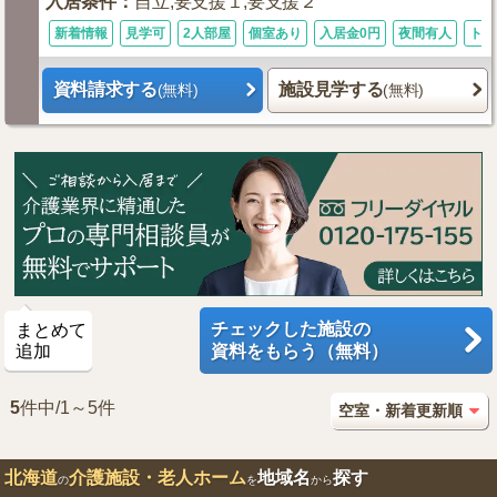
入居条件
：
自立,要支援１,要支援２
新着情報
見学可
2人部屋
個室あり
入居金0円
夜間有人
トイ
資料請求する
施設見学する
(無料)
(無料)
チェックした施設の
まとめて
追加
資料をもらう（無料）
5
件中/1～5件
北海道
介護施設・老人ホーム
地域名
探す
の
を
から