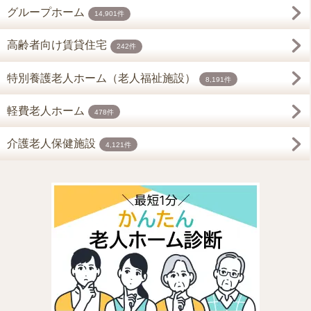
グループホーム
14,901件
高齢者向け賃貸住宅
242件
特別養護老人ホーム（老人福祉施設）
8,191件
軽費老人ホーム
478件
介護老人保健施設
4,121件