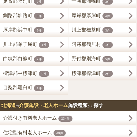
足寄郡陸別町
十勝郡浦幌町
2件
3件
釧路郡釧路町
厚岸郡厚岸町
8件
4件
厚岸郡浜中町
川上郡標茶町
2件
3件
川上郡弟子屈町
阿寒郡鶴居村
4件
1件
白糠郡白糠町
野付郡別海町
2件
5件
標津郡中標津町
標津郡標津町
9件
2件
目梨郡羅臼町
1件
北海道
介護施設・老人ホーム
施設種類
探す
の
から
介護付き有料老人ホーム
234件
住宅型有料老人ホーム
40件