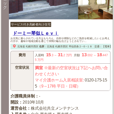
ッ
ク
サービス付き高齢者向け住宅
ドーミー琴似Ｌｅｖｉ
お元気に暮らされている方はもちろん、自炊や掃除などのご負担を軽減したいとお考え
の方や、趣味や地域活動を通じて仲間の輪を広げようとされてい...
北海道
札幌市西区
住所
：
北海道
札幌市西区
琴似四条２−６−１８
交通：【電車】
15
31
13
18
費用
入居時
.3
～
.2
万円
月額
.032
～
.447
5
万円
空室状況
満室
※最新の空室状況は下記へお問い合
わせください
マイ介護ホーム入居相談室
:
0120-175-15
5
（9～17時 平日・日曜）
介護職員体制
：
-
開設
：
2010年10月
運営会社
：
株式会社共立メンテナンス