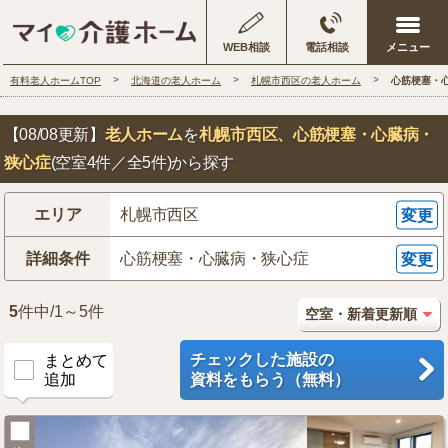
WEB相談
電話相談
有料老人ホームTOP
北海道の老人ホーム
札幌市西区の老人ホーム
心筋梗塞・
【08/08更新】
老人ホーム
を
札幌市西区
、心筋梗塞・心臓病・
狭心症
(空室4件／全5件)から探す
エリア
札幌市西区
変更
詳細条件
心筋梗塞・心臓病・狭心症
変更
5
件中/1～5件
チェックした施設の
まとめて
追加
資料をもらう（無料）