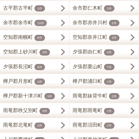
古平郡古平町
余市郡仁木町
1件
2件
余市郡余市町
余市郡赤井川村
10件
2件
空知郡南幌町
空知郡奈井江町
6件
3件
空知郡上砂川町
夕張郡由仁町
3件
4件
夕張郡長沼町
夕張郡栗山町
8件
7件
樺戸郡月形町
樺戸郡浦臼町
4件
1件
樺戸郡新十津川町
雨竜郡妹背牛町
3件
2件
雨竜郡秩父別町
雨竜郡雨竜町
3件
1件
雨竜郡北竜町
雨竜郡沼田町
2件
2件