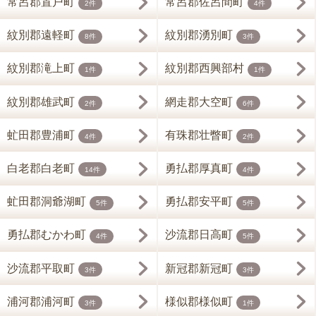
常呂郡置戸町
常呂郡佐呂間町
2件
4件
紋別郡遠軽町
紋別郡湧別町
8件
3件
紋別郡滝上町
紋別郡西興部村
1件
1件
紋別郡雄武町
網走郡大空町
2件
6件
虻田郡豊浦町
有珠郡壮瞥町
4件
2件
白老郡白老町
勇払郡厚真町
14件
4件
虻田郡洞爺湖町
勇払郡安平町
5件
5件
勇払郡むかわ町
沙流郡日高町
4件
5件
沙流郡平取町
新冠郡新冠町
3件
3件
浦河郡浦河町
様似郡様似町
3件
1件