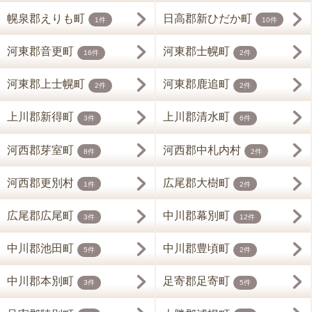
幌泉郡えりも町
日高郡新ひだか町
1件
10件
河東郡音更町
河東郡士幌町
16件
2件
河東郡上士幌町
河東郡鹿追町
2件
2件
上川郡新得町
上川郡清水町
3件
6件
河西郡芽室町
河西郡中札内村
8件
2件
河西郡更別村
広尾郡大樹町
1件
2件
広尾郡広尾町
中川郡幕別町
3件
12件
中川郡池田町
中川郡豊頃町
5件
2件
中川郡本別町
足寄郡足寄町
3件
5件