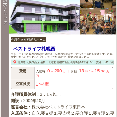
請
求
チ
ェ
ッ
ク
介護付き有料老人ホーム
ベストライフ札幌西
ベストライフ札幌西の施設近隣には、発寒西公園があり散歩コースにも最適です。札幌
市中心部へのアクセスも良好。整った住環境で、快適な毎日を過...
北海道
札幌市西区
住所
：
北海道
札幌市西区
発寒7条14丁目13-1
交通：□JR「発寒
0
200
13
15
費用
入居時
～
万円
月額
.427
～
.761
万
円
空室状況
1〜4室
介護職員体制
：
3：1人以上
開設
：
2004年10月
運営会社
：
株式会社ベストライフ東日本
入居条件
：
自立,要支援１,要支援２,要介護１,要介護２,要