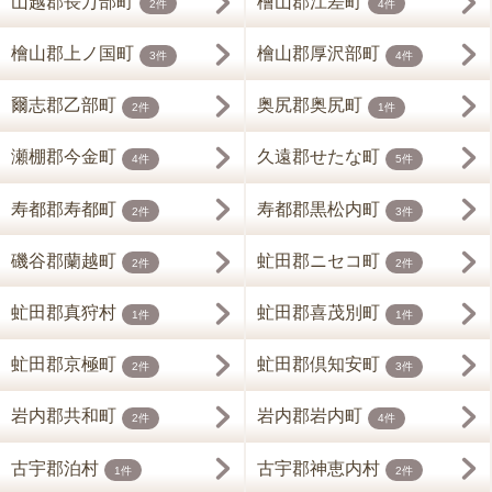
山越郡長万部町
檜山郡江差町
2件
4件
檜山郡上ノ国町
檜山郡厚沢部町
3件
4件
爾志郡乙部町
奥尻郡奥尻町
2件
1件
瀬棚郡今金町
久遠郡せたな町
4件
5件
寿都郡寿都町
寿都郡黒松内町
2件
3件
磯谷郡蘭越町
虻田郡ニセコ町
2件
2件
虻田郡真狩村
虻田郡喜茂別町
1件
1件
虻田郡京極町
虻田郡倶知安町
2件
3件
岩内郡共和町
岩内郡岩内町
2件
4件
古宇郡泊村
古宇郡神恵内村
1件
2件