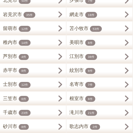
北見市
夕張市
50件
7件
岩見沢市
網走市
35件
18件
留萌市
苫小牧市
12件
53件
稚内市
美唄市
14件
8件
芦別市
江別市
4件
38件
赤平市
紋別市
8件
8件
士別市
名寄市
12件
7件
三笠市
根室市
6件
8件
千歳市
滝川市
23件
21件
砂川市
歌志内市
8件
2件