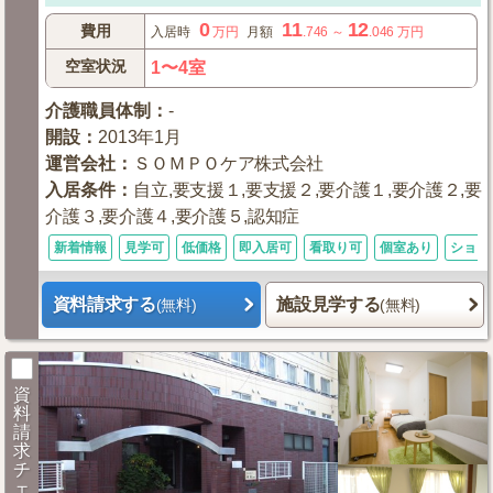
0
11
12
費用
入居時
万円
月額
.746
～
.046
万円
空室状況
1〜4室
介護職員体制
：
-
開設
：
2013年1月
運営会社
：
ＳＯＭＰＯケア株式会社
入居条件
：
自立,要支援１,要支援２,要介護１,要介護２,要
介護３,要介護４,要介護５,認知症
新着情報
見学可
低価格
即入居可
看取り可
個室あり
ショー
資料請求する
施設見学する
(無料)
(無料)
資
料
請
求
チ
ェ