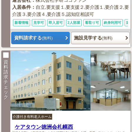
運営会社
：
株式会社学研ココファン
入居条件
：
自立,要支援１,要支援２,要介護１,要介護２,要
介護３,要介護４,要介護５,認知症相談可
新着情報
見学可
即入居可
2人部屋
看取り可
終身利用可
築
資料請求する
施設見学する
(無料)
(無料)
資
料
請
求
チ
ェ
ッ
ク
介護付き有料老人ホーム
ケアタウン徳洲会札幌西