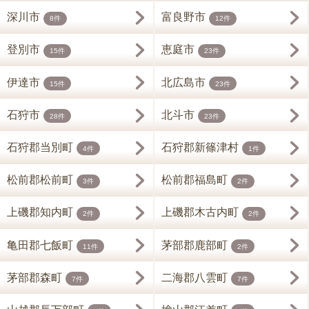
深川市
富良野市
8件
12件
登別市
恵庭市
15件
23件
伊達市
北広島市
15件
23件
石狩市
北斗市
28件
23件
石狩郡当別町
石狩郡新篠津村
4件
1件
松前郡松前町
松前郡福島町
3件
2件
上磯郡知内町
上磯郡木古内町
2件
2件
亀田郡七飯町
茅部郡鹿部町
11件
2件
茅部郡森町
二海郡八雲町
7件
7件