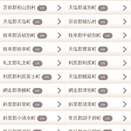
苫前郡初山別村
天塩郡遠別町
1件
1件
天塩郡天塩町
宗谷郡猿払村
2件
1件
枝幸郡浜頓別町
枝幸郡中頓別町
3件
1件
枝幸郡枝幸町
天塩郡豊富町
2件
3件
礼文郡礼文町
利尻郡利尻町
1件
1件
利尻郡利尻富士町
天塩郡幌延町
2件
1件
網走郡美幌町
網走郡津別町
6件
2件
斜里郡斜里町
斜里郡清里町
5件
2件
斜里郡小清水町
常呂郡訓子府町
2件
2件