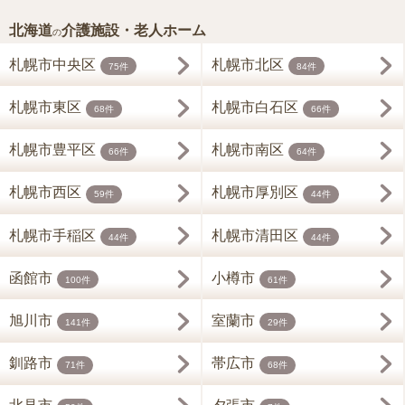
北海道
介護施設・老人ホーム
の
札幌市中央区
札幌市北区
75件
84件
札幌市東区
札幌市白石区
68件
66件
札幌市豊平区
札幌市南区
66件
64件
札幌市西区
札幌市厚別区
59件
44件
札幌市手稲区
札幌市清田区
44件
44件
函館市
小樽市
100件
61件
旭川市
室蘭市
141件
29件
釧路市
帯広市
71件
68件