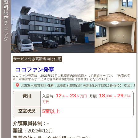
資
料
請
求
チ
ェ
ッ
ク
サービス付き高齢者向け住宅
ココファン発寒
ココファン発寒は、2023年12月に札幌市内5拠点目として新規オープン。「教育の学
研」が運営するサービス付き高齢者向け住宅（サ高住）となっていま...
北海道
札幌市西区
住所
：
北海道
札幌市西区
発寒8条14丁目516番地460
交通：J
12
23
18
29
費用
入居時
.4
～
.6
万円
月額
.396
～
.374
万円
空室状況
5室以上
介護職員体制
：
-
開設
：
2023年12月