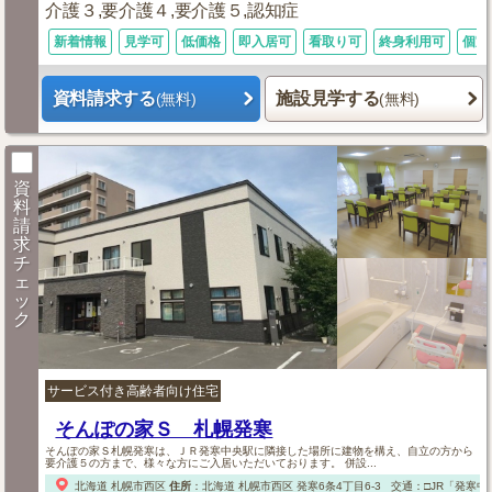
介護３,要介護４,要介護５,認知症
新着情報
見学可
低価格
即入居可
看取り可
終身利用可
個室
資料請求する
施設見学する
(無料)
(無料)
資
料
請
求
チ
ェ
ッ
ク
サービス付き高齢者向け住宅
そんぽの家Ｓ 札幌発寒
そんぽの家Ｓ札幌発寒は、ＪＲ発寒中央駅に隣接した場所に建物を構え、自立の方から
要介護５の方まで、様々な方にご入居いただいております。 併設...
北海道
札幌市西区
住所
：
北海道
札幌市西区
発寒6条4丁目6-3
交通：□JR「発寒中