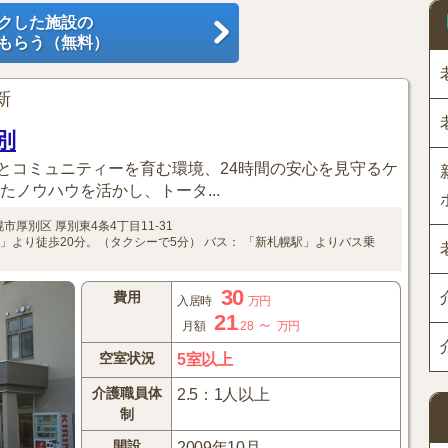
クした施設の
もらう（無料）
更新
別
とコミュニティーを育む環境、24時間の安心を見守るケ
たノウハウを活かし、トータ...
幌市厚別区
厚別東4条4丁目11-31
」より徒歩20分。（タクシーで5分）
バス：
「新札幌駅」よりバス乗
。
30
費用
入居時
万円
21
～
月額
.28
万円
空室状況
5室以上
介護職員体
2.5：1人以上
制
開設
2009年10月