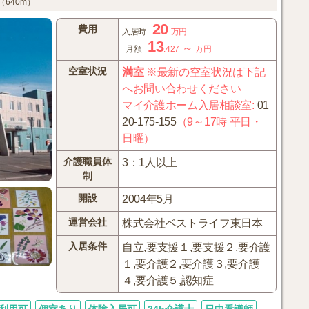
640m）
20
費用
入居時
万円
13
～
月額
.427
万円
空室状況
満室
※最新の空室状況は下記
へお問い合わせください
マイ介護ホーム入居相談室
:
01
20-175-155
（9～17時 平日・
日曜）
介護職員体
3：1人以上
制
開設
2004年5月
運営会社
株式会社ベストライフ東日本
入居条件
自立,要支援１,要支援２,要介護
１,要介護２,要介護３,要介護
４,要介護５,認知症