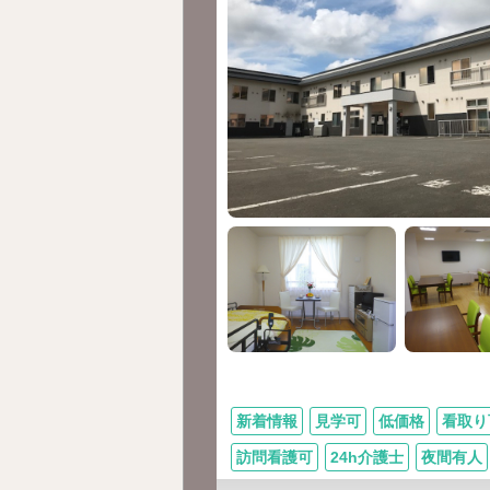
新着情報
見学可
低価格
看取り
訪問看護可
24h介護士
夜間有人