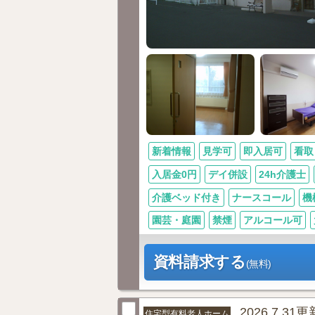
新着情報
見学可
即入居可
看取
入居金0円
デイ併設
24h介護士
介護ベッド付き
ナースコール
機
園芸・庭園
禁煙
アルコール可
資料請求する
(無料)
2026.7.31更
住宅型有料老人ホーム