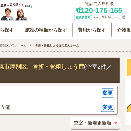
電話で入居相談
0120-175-155
9～17時 平日・日曜
相談料無料
ら探す
施設の種類から探す
費用から探す
介護
厚別区の老人ホーム
骨折・骨粗しょう症の老人ホーム
幌市厚別区
、骨折・骨粗しょう症
(空室2件／
変更
変更
ょう症