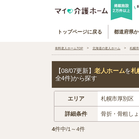
トップページに戻る
都道府県か
有料老人ホームTOP
北海道の老人ホーム
札幌市
【08/07更新】
老人ホーム
を
札
全4件)から探す
エリア
札幌市厚別区
詳細条件
骨折・骨粗し
4
件中/1～4件