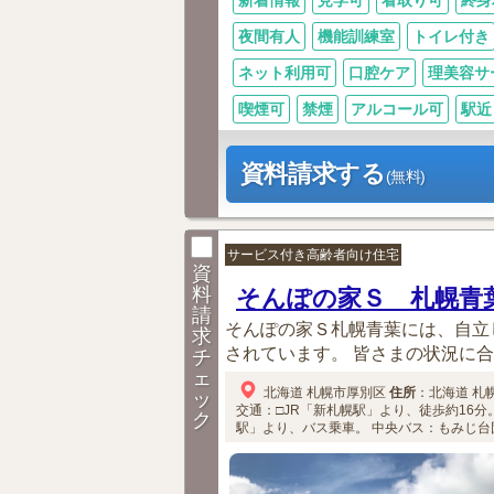
新着情報
見学可
看取り可
終身
夜間有人
機能訓練室
トイレ付き
ネット利用可
口腔ケア
理美容サ
喫煙可
禁煙
アルコール可
駅近
資料請求する
(無料)
サービス付き高齢者向け住宅
資
料
そんぽの家Ｓ 札幌青
請
そんぽの家Ｓ札幌青葉には、自立
求
されています。 皆さまの状況に合
チ
ェ
北海道
札幌市厚別区
住所
：
北海道
札
ッ
交通：□JR「新札幌駅」より、徒歩約16分
ク
駅」より、バス乗車。
中央バス：もみじ台団