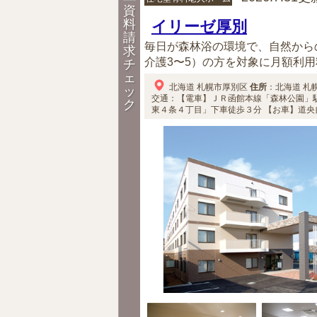
資
料
イリーゼ厚別
請
毎日が森林浴の環境で、自然から
求
介護3〜5）の方を対象に月額利用
チ
ェ
北海道
札幌市厚別区
住所
：
北海道
札
ッ
交通：【電車】ＪＲ函館本線「森林公園」
ク
東４条４丁目」下車徒歩３分
【お車】道央