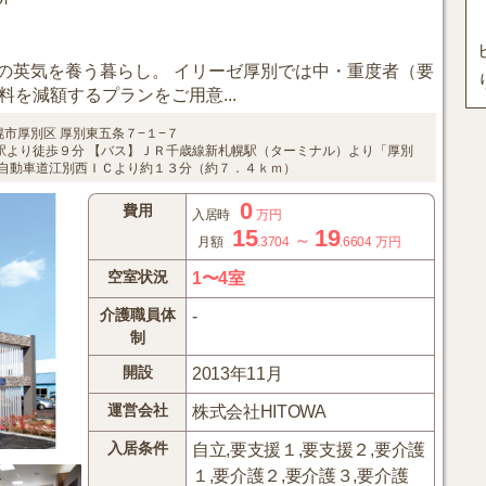
の英気を養う暮らし。 イリーゼ厚別では中・重度者（要
料を減額するプランをご用意...
幌市厚別区
厚別東五条７−１−７
駅より徒歩９分
【バス】ＪＲ千歳線新札幌駅（ターミナル）より「厚別
自動車道江別西ＩＣより約１３分（約７．４ｋｍ）
0
費用
入居時
万円
15
19
～
月額
.3704
.6604
万円
空室状況
1〜4室
介護職員体
-
制
開設
2013年11月
運営会社
株式会社HITOWA
入居条件
自立,要支援１,要支援２,要介護
１,要介護２,要介護３,要介護