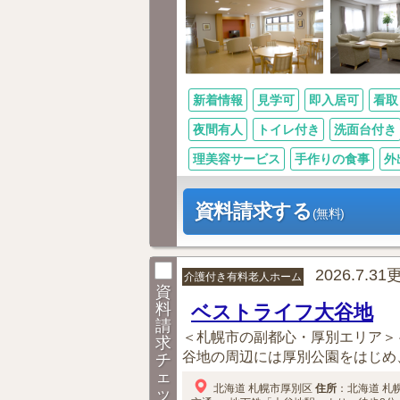
新着情報
見学可
即入居可
看取
夜間有人
トイレ付き
洗面台付き
理美容サービス
手作りの食事
外
資料請求する
(無料)
2026.7.3
介護付き有料老人ホーム
資
料
ベストライフ大谷地
請
＜札幌市の副都心・厚別エリア＞
求
谷地の周辺には厚別公園をはじめ、
チ
ェ
北海道
札幌市厚別区
住所
：
北海道
札
ッ