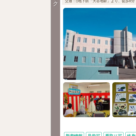
交通：□地下鉄「大谷地駅」より、徒歩8分（
ク