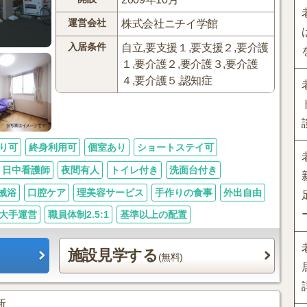
運営会社
株式会社ニチイ学館
入居条件
自立,要支援１,要支援２,要介護
１,要介護２,要介護３,要介護
４,要介護５,認知症
り可
終身利用可
個室あり
ショートステイ可
日中看護師
夜間有人
トイレ付き
洗面台付き
械浴
口腔ケア
理美容サービス
手作りの食事
外出自由
大手運営
職員体制2.5:1
基準以上の配置
施設見学する
(無料)
新