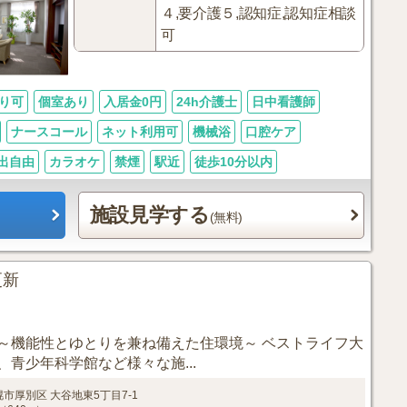
４,要介護５,認知症,認知症相談
可
り可
個室あり
入居金0円
24h介護士
日中看護師
ナースコール
ネット利用可
機械浴
口腔ケア
出自由
カラオケ
禁煙
駅近
徒歩10分以内
施設見学する
(無料)
1更新
～機能性とゆとりを兼ね備えた住環境～ ベストライフ大
青少年科学館など様々な施...
幌市厚別区
大谷地東5丁目7-1