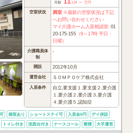
11
～
月額
.124
万円
空室状況
満室
※最新の空室状況は下記
へお問い合わせください
マイ介護ホーム入居相談室
:
01
20-175-155
（9～17時 平日・
日曜）
介護職員体
-
制
開設
2012年10月
運営会社
ＳＯＭＰＯケア株式会社
入居条件
自立,要支援１,要支援２,要介護
１,要介護２,要介護３,要介護
４,要介護５,認知症
可
個室あり
ショートステイ可
入居金0円
デイ併設
トイレ付き
洗面台付き
ナースコール
禁煙
大手運営