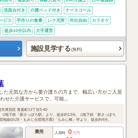
利用可
個室あり
体験入居可
24h介護士
日中看護師
洗面台付き
介護ベッド付き
ナースコール
ービス
手作りの食事
レク充実
外出自由
カラオケ
徒歩10分以内
大手運営
施設見学する
(無料)
葉
した元気な方から要介護５の方まで、幅広い方がご入居
わせた介護サービスで、可能...
幌市厚別区
青葉町13丁目5-40
。
□地下鉄「新さっぽろ駅」より、徒歩約13分。
□地下鉄「新さっぽろ
地線(白28・もみじ台団地方面)「もみじ橋」停より、徒歩約4分。
0
費用
入居時
万円