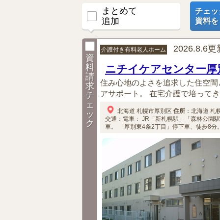
まとめて
チェッ
追加
資料を
2026.8.6
介護付き有料老人ホーム
資
料
ニチイケアセンター厚
請
住み心地のよさを追求した住空間
求
アサポート。 在宅介護で培ってき
チ
ェ
北海道
札幌市厚別区
住所
：
北海道
札
ッ
交通：電車：
JR「新札幌駅」「森林公園駅
ク
車。
「厚別東4条2丁目」停下車、徒歩8分