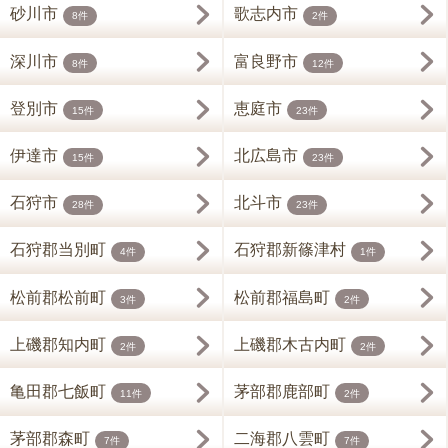
砂川市
歌志内市
8件
2件
深川市
富良野市
8件
12件
登別市
恵庭市
15件
23件
伊達市
北広島市
15件
23件
石狩市
北斗市
28件
23件
石狩郡当別町
石狩郡新篠津村
4件
1件
松前郡松前町
松前郡福島町
3件
2件
上磯郡知内町
上磯郡木古内町
2件
2件
亀田郡七飯町
茅部郡鹿部町
11件
2件
茅部郡森町
二海郡八雲町
7件
7件