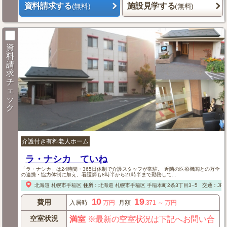
資料請求する
施設見学する
(無料)
(無料)
資
料
請
求
チ
ェ
ッ
ク
介護付き有料老人ホーム
ラ・ナシカ ていね
「ラ・ナシカ」は24時間・365日体制で介護スタッフが常駐。 近隣の医療機関との万全
の連携・協力体制に加え、看護師も8時半から21時半まで勤務して...
北海道
札幌市手稲区
住所
：
北海道
札幌市手稲区
手稲本町2条3丁目3−5
交通：JR
10
19
費用
入居時
万円
月額
.371
～
万円
空室状況
満室
※最新の空室状況は下記へお問い合