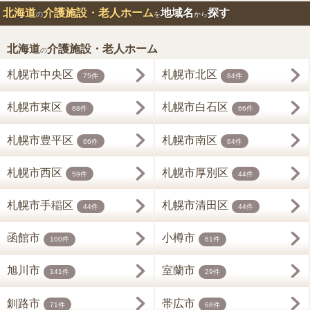
北海道
介護施設・老人ホーム
地域名
探す
の
を
から
北海道
介護施設・老人ホーム
の
札幌市中央区
札幌市北区
75件
84件
札幌市東区
札幌市白石区
68件
66件
札幌市豊平区
札幌市南区
66件
64件
札幌市西区
札幌市厚別区
59件
44件
札幌市手稲区
札幌市清田区
44件
44件
函館市
小樽市
100件
61件
旭川市
室蘭市
141件
29件
釧路市
帯広市
71件
68件