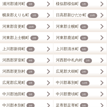
浦河郡浦河町
様似郡様似町
3件
1件
幌泉郡えりも町
日高郡新ひだか町
1件
10件
河東郡音更町
河東郡士幌町
16件
2件
河東郡上士幌町
河東郡鹿追町
2件
2件
上川郡新得町
上川郡清水町
3件
6件
河西郡芽室町
河西郡中札内村
8件
2件
河西郡更別村
広尾郡大樹町
1件
2件
広尾郡広尾町
中川郡幕別町
3件
12件
中川郡池田町
中川郡豊頃町
5件
2件
中川郡本別町
足寄郡足寄町
3件
5件