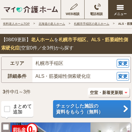
WEB相談
電話相談
有料老人ホームTOP
北海道の老人ホーム
札幌市手稲区の老人ホーム
ALS・
【08/09更新】
老人ホーム
を
札幌市手稲区
、ALS・筋萎縮性側
索硬化症
(空室0件／全3件)から探す
エリア
札幌市手稲区
変更
詳細条件
ALS・筋萎縮性側索硬化症
変更
3
件中/1～3件
チェックした施設の
まとめて
追加
資料をもらう（無料）