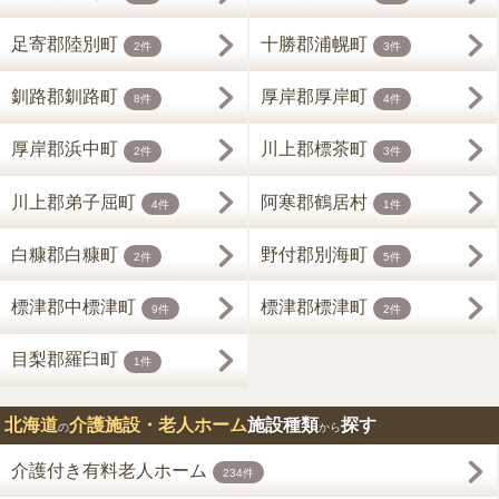
足寄郡陸別町
十勝郡浦幌町
2件
3件
釧路郡釧路町
厚岸郡厚岸町
8件
4件
厚岸郡浜中町
川上郡標茶町
2件
3件
川上郡弟子屈町
阿寒郡鶴居村
4件
1件
白糠郡白糠町
野付郡別海町
2件
5件
標津郡中標津町
標津郡標津町
9件
2件
目梨郡羅臼町
1件
北海道
介護施設・老人ホーム
施設種類
探す
の
から
介護付き有料老人ホーム
234件