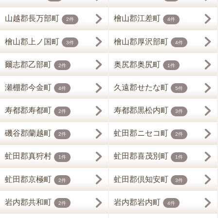
山越郡長万部町
檜山郡江差町
2件
4件
檜山郡上ノ国町
檜山郡厚沢部町
3件
4件
爾志郡乙部町
奥尻郡奥尻町
2件
1件
瀬棚郡今金町
久遠郡せたな町
4件
5件
寿都郡寿都町
寿都郡黒松内町
2件
3件
磯谷郡蘭越町
虻田郡ニセコ町
2件
2件
虻田郡真狩村
虻田郡喜茂別町
1件
1件
虻田郡京極町
虻田郡倶知安町
2件
3件
岩内郡共和町
岩内郡岩内町
2件
4件