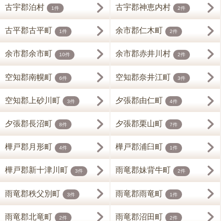
古宇郡泊村
古宇郡神恵内村
1件
2件
古平郡古平町
余市郡仁木町
1件
2件
余市郡余市町
余市郡赤井川村
10件
2件
空知郡南幌町
空知郡奈井江町
6件
3件
空知郡上砂川町
夕張郡由仁町
3件
4件
夕張郡長沼町
夕張郡栗山町
8件
7件
樺戸郡月形町
樺戸郡浦臼町
4件
1件
樺戸郡新十津川町
雨竜郡妹背牛町
3件
2件
雨竜郡秩父別町
雨竜郡雨竜町
3件
1件
雨竜郡北竜町
雨竜郡沼田町
2件
2件