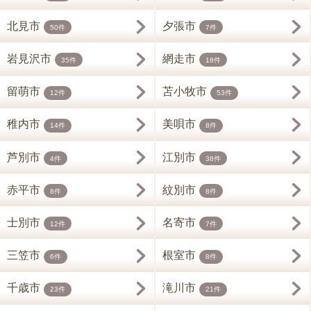
北見市
夕張市
50件
7件
岩見沢市
網走市
35件
18件
留萌市
苫小牧市
12件
53件
稚内市
美唄市
14件
8件
芦別市
江別市
4件
38件
赤平市
紋別市
8件
8件
士別市
名寄市
12件
7件
三笠市
根室市
6件
8件
千歳市
滝川市
23件
21件