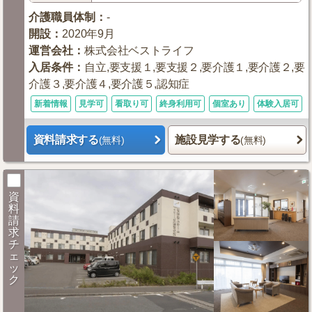
介護職員体制
：
-
開設
：
2020年9月
運営会社
：
株式会社ベストライフ
入居条件
：
自立,要支援１,要支援２,要介護１,要介護２,要
介護３,要介護４,要介護５,認知症
新着情報
見学可
看取り可
終身利用可
個室あり
体験入居可
資料請求する
施設見学する
(無料)
(無料)
資
料
請
求
チ
ェ
ッ
ク