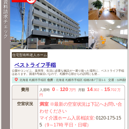
資
料
請
求
チ
ェ
ッ
ク
住宅型有料老人ホーム
ベストライフ手稲
公園やコンビニ、薬局等、生活に必要な施設が一通り揃った場所に、ベストライフ手稲
はあります。国道5号線沿いなので、札幌中心部からの訪問にも便...
北海道
札幌市手稲区
住所
：
北海道
札幌市手稲区
稲穂2条7丁目1-1
交通：□JR函館
0
120
14
15
費用
入居時
～
万円
月額
.302
～
.702
万
円
空室状況
満室
※最新の空室状況は下記へお問い合
わせください
マイ介護ホーム入居相談室
:
0120-175-15
5
（9～17時 平日・日曜）