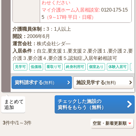
わせください
マイ介護ホーム入居相談室
:
0120-175-15
5
（9～17時 平日・日曜）
介護職員体制
：
3：1人以上
開設
：
2006年6月
運営会社
：
株式会社シダ—
入居条件
：
自立,要支援１,要支援２,要介護１,要介護２,要
介護３,要介護４,要介護５,認知症,入居年齢相談可
見学可
低価格
看取り可
終身利用可
個室あり
体験入居可
入
資料請求する
施設見学する
(無料)
(無料)
チェックした施設の
まとめて
追加
資料をもらう（無料）
3
件中/1～3件