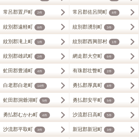
常呂郡置戸町
常呂郡佐呂間町
2件
4件
紋別郡遠軽町
紋別郡湧別町
8件
3件
紋別郡滝上町
紋別郡西興部村
1件
1件
紋別郡雄武町
網走郡大空町
2件
6件
虻田郡豊浦町
有珠郡壮瞥町
4件
2件
白老郡白老町
勇払郡厚真町
14件
4件
虻田郡洞爺湖町
勇払郡安平町
5件
5件
勇払郡むかわ町
沙流郡日高町
4件
5件
沙流郡平取町
新冠郡新冠町
3件
3件