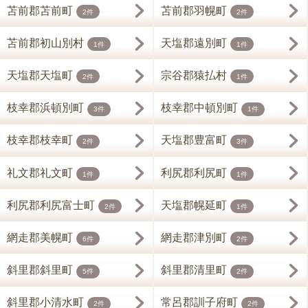
苫前郡苫前町
苫前郡羽幌町
2件
2件
苫前郡初山別村
天塩郡遠別町
1件
1件
天塩郡天塩町
宗谷郡猿払村
2件
1件
枝幸郡浜頓別町
枝幸郡中頓別町
3件
1件
枝幸郡枝幸町
天塩郡豊富町
2件
3件
礼文郡礼文町
利尻郡利尻町
1件
1件
利尻郡利尻富士町
天塩郡幌延町
2件
1件
網走郡美幌町
網走郡津別町
6件
2件
斜里郡斜里町
斜里郡清里町
5件
2件
斜里郡小清水町
常呂郡訓子府町
2件
2件