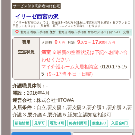
サービス付き高齢者向け住宅
イリーゼ西宮の沢
「イリーゼ西宮の沢」では、要介護3〜5の方を対象に月額利用料を減額するプランをご
用意しております。 共有部・廊下にエアコンが完備しております...
北海道
札幌市手稲区
住所
：
北海道
札幌市手稲区
西宮の沢5条1丁目15-11
交通：□
0
9
17
費用
入居時
万円
月額
.072
～
.9304
万円
空室状況
満室
※最新の空室状況は下記へお問い合
わせください
マイ介護ホーム入居相談室
:
0120-175-15
5
（9～17時 平日・日曜）
介護職員体制
：
-
開設
：
2016年4月
運営会社
：
株式会社HITOWA
入居条件
：
自立,要支援１,要支援２,要介護１,要介護２,要
介護３,要介護４,要介護５,認知症,認知症相談可
新着情報
見学可
看取り可
終身利用可
個室あり
入居金0円