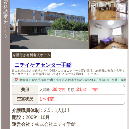
資
料
請
求
チ
ェ
ッ
ク
介護付き有料老人ホーム
ニチイケアセンター手稲
住み心地のよさを追求した住空間とコミュニティーを育む環境、24時間の安心を見守る
ケアサポート。 在宅介護で培ってきたノウハウを活かし、トータ...
北海道
札幌市手稲区
住所
：
北海道
札幌市手稲区
稲穂2条4丁目13-20
交通：電車：
30
21
費用
入居時
万円
月額
.47
～
万円
空室状況
1〜4室
介護職員体制
：
2.5：1人以上
開設
：
2009年10月
運営会社
：
株式会社ニチイ学館