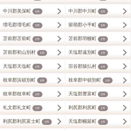
中川郡美深町
中川郡中川町
3件
2件
増毛郡増毛町
留萌郡小平町
3件
3件
苫前郡苫前町
苫前郡羽幌町
2件
2件
苫前郡初山別村
天塩郡遠別町
1件
1件
天塩郡天塩町
宗谷郡猿払村
2件
1件
枝幸郡浜頓別町
枝幸郡中頓別町
3件
1件
枝幸郡枝幸町
天塩郡豊富町
2件
3件
礼文郡礼文町
利尻郡利尻町
1件
1件
利尻郡利尻富士町
天塩郡幌延町
2件
1件