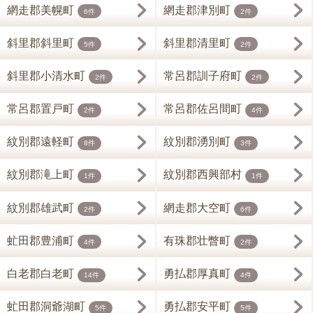
網走郡美幌町
網走郡津別町
6件
2件
斜里郡斜里町
斜里郡清里町
5件
2件
斜里郡小清水町
常呂郡訓子府町
2件
2件
常呂郡置戸町
常呂郡佐呂間町
2件
4件
紋別郡遠軽町
紋別郡湧別町
8件
3件
紋別郡滝上町
紋別郡西興部村
1件
1件
紋別郡雄武町
網走郡大空町
2件
6件
虻田郡豊浦町
有珠郡壮瞥町
4件
2件
白老郡白老町
勇払郡厚真町
14件
4件
虻田郡洞爺湖町
勇払郡安平町
5件
5件