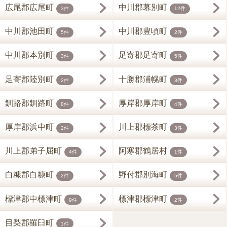
広尾郡広尾町
中川郡幕別町
3件
12件
中川郡池田町
中川郡豊頃町
5件
2件
中川郡本別町
足寄郡足寄町
3件
5件
足寄郡陸別町
十勝郡浦幌町
2件
3件
釧路郡釧路町
厚岸郡厚岸町
8件
4件
厚岸郡浜中町
川上郡標茶町
2件
3件
川上郡弟子屈町
阿寒郡鶴居村
4件
1件
白糠郡白糠町
野付郡別海町
2件
5件
標津郡中標津町
標津郡標津町
9件
2件
目梨郡羅臼町
1件