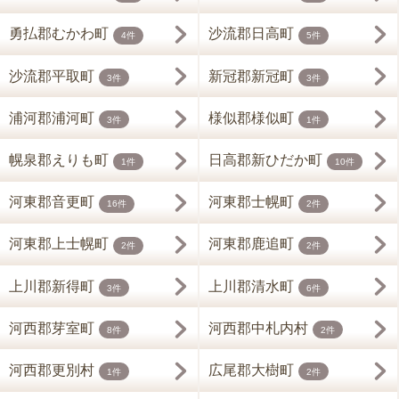
勇払郡むかわ町
沙流郡日高町
4件
5件
沙流郡平取町
新冠郡新冠町
3件
3件
浦河郡浦河町
様似郡様似町
3件
1件
幌泉郡えりも町
日高郡新ひだか町
1件
10件
河東郡音更町
河東郡士幌町
16件
2件
河東郡上士幌町
河東郡鹿追町
2件
2件
上川郡新得町
上川郡清水町
3件
6件
河西郡芽室町
河西郡中札内村
8件
2件
河西郡更別村
広尾郡大樹町
1件
2件