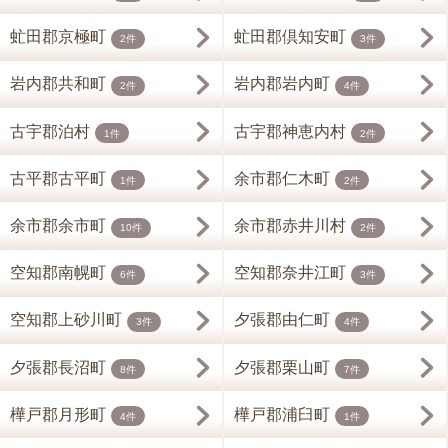
虻田郡京極町
虻田郡倶知安町
2件
3件
岩内郡共和町
岩内郡岩内町
2件
4件
古宇郡泊村
古宇郡神恵内村
1件
2件
古平郡古平町
余市郡仁木町
1件
2件
余市郡余市町
余市郡赤井川村
10件
2件
空知郡南幌町
空知郡奈井江町
6件
3件
空知郡上砂川町
夕張郡由仁町
3件
4件
夕張郡長沼町
夕張郡栗山町
8件
7件
樺戸郡月形町
樺戸郡浦臼町
4件
1件