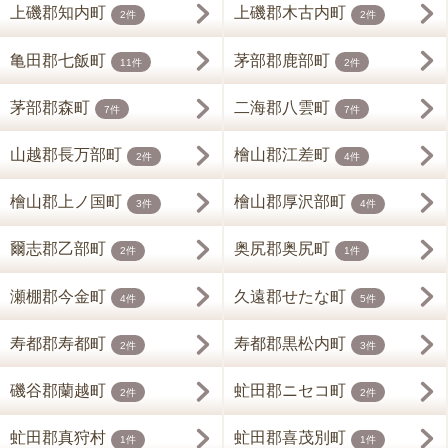
上磯郡知内町
上磯郡木古内町
2件
2件
亀田郡七飯町
茅部郡鹿部町
11件
2件
茅部郡森町
二海郡八雲町
7件
7件
山越郡長万部町
檜山郡江差町
2件
4件
檜山郡上ノ国町
檜山郡厚沢部町
3件
4件
爾志郡乙部町
奥尻郡奥尻町
2件
1件
瀬棚郡今金町
久遠郡せたな町
4件
5件
寿都郡寿都町
寿都郡黒松内町
2件
3件
磯谷郡蘭越町
虻田郡ニセコ町
2件
2件
虻田郡真狩村
虻田郡喜茂別町
1件
1件