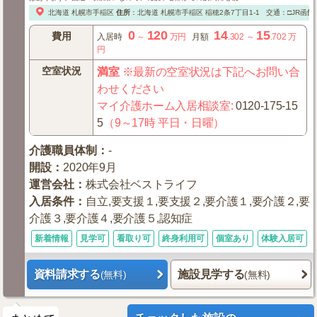
北海道
札幌市手稲区
住所
：
北海道
札幌市手稲区
稲穂2条7丁目1-1
交通：□JR函館
0
120
14
15
費用
入居時
～
万円
月額
.302
～
.702
万
円
空室状況
満室
※最新の空室状況は下記へお問い合
わせください
マイ介護ホーム入居相談室
:
0120-175-15
5
（9～17時 平日・日曜）
介護職員体制
：
-
開設
：
2020年9月
運営会社
：
株式会社ベストライフ
入居条件
：
自立,要支援１,要支援２,要介護１,要介護２,要
介護３,要介護４,要介護５,認知症
新着情報
見学可
看取り可
終身利用可
個室あり
体験入居可
資料請求する
施設見学する
(無料)
(無料)