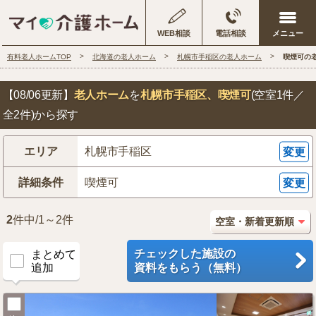
WEB相談
電話相談
有料老人ホームTOP
北海道の老人ホーム
札幌市手稲区の老人ホーム
喫煙可の
【08/06更新】
老人ホーム
を
札幌市手稲区
、喫煙可
(空室1件／
全2件)から探す
エリア
札幌市手稲区
変更
詳細条件
喫煙可
変更
2
件中/1～2件
チェックした施設の
まとめて
追加
資料をもらう（無料）