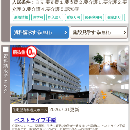
入居条件
：
自立,要支援１,要支援２,要介護１,要介護２,要
介護３,要介護４,要介護５,認知症
新着情報
見学可
即入居可
看取り可
終身利用可
個室あり
体
資料請求する
施設見学する
(無料)
(無料)
資
料
請
求
チ
ェ
ッ
ク
2026.7.31更新
住宅型有料老人ホーム
ベストライフ手稲
公園やコンビニ、薬局等、生活に必要な施設が一通り揃った場所に、ベストライフ手稲
はあります。国道5号線沿いなので、札幌中心部からの訪問にも便...