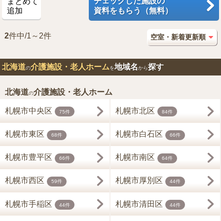
チェックした施設の
まとめて
追加
資料をもらう（無料）
2
件中/1～2件
北海道
介護施設・老人ホーム
地域名
探す
の
を
から
北海道
介護施設・老人ホーム
の
札幌市中央区
札幌市北区
75件
84件
札幌市東区
札幌市白石区
68件
66件
札幌市豊平区
札幌市南区
66件
64件
札幌市西区
札幌市厚別区
59件
44件
札幌市手稲区
札幌市清田区
44件
44件