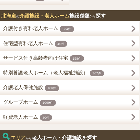
北海道
介護施設・老人ホーム
施設種類
探す
の
から
介護付き有料老人ホーム
234件
住宅型有料老人ホーム
40件
サービス付き高齢者向け住宅
158件
特別養護老人ホーム（老人福祉施設）
367件
介護老人保健施設
186件
グループホーム
1009件
軽費老人ホーム
40件
エリア
老人ホーム・介護施設を探す
から