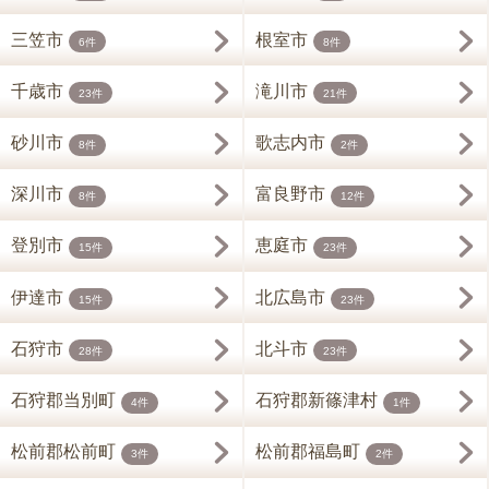
三笠市
根室市
6件
8件
千歳市
滝川市
23件
21件
砂川市
歌志内市
8件
2件
深川市
富良野市
8件
12件
登別市
恵庭市
15件
23件
伊達市
北広島市
15件
23件
石狩市
北斗市
28件
23件
石狩郡当別町
石狩郡新篠津村
4件
1件
松前郡松前町
松前郡福島町
3件
2件