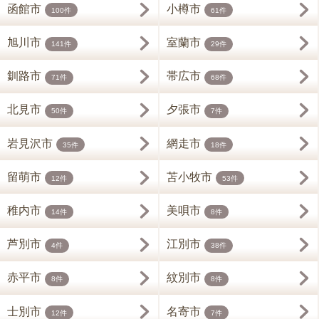
函館市
小樽市
100件
61件
旭川市
室蘭市
141件
29件
釧路市
帯広市
71件
68件
北見市
夕張市
50件
7件
岩見沢市
網走市
35件
18件
留萌市
苫小牧市
12件
53件
稚内市
美唄市
14件
8件
芦別市
江別市
4件
38件
赤平市
紋別市
8件
8件
士別市
名寄市
12件
7件