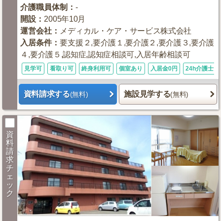
介護職員体制
：
-
開設
：
2005年10月
運営会社
：
メディカル・ケア・サービス株式会社
入居条件
：
要支援２,要介護１,要介護２,要介護３,要介護
４,要介護５,認知症,認知症相談可,入居年齢相談可
見学可
看取り可
終身利用可
個室あり
入居金0円
24h介護士
資料請求する
施設見学する
(無料)
(無料)
資
料
請
求
チ
ェ
ッ
ク