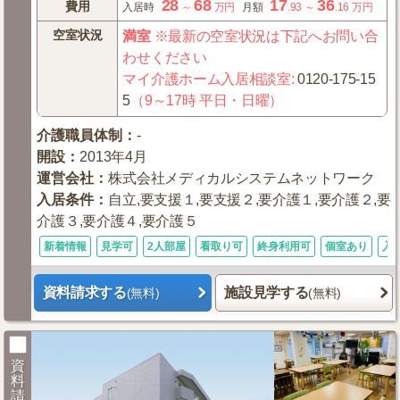
28
68
17
36
費用
入居時
～
万円
月額
.93
～
.16
万円
空室状況
満室
※最新の空室状況は下記へお問い合
わせください
マイ介護ホーム入居相談室
:
0120-175-15
5
（9～17時 平日・日曜）
介護職員体制
：
-
開設
：
2013年4月
運営会社
：
株式会社メディカルシステムネットワーク
入居条件
：
自立,要支援１,要支援２,要介護１,要介護２,要
介護３,要介護４,要介護５
新着情報
見学可
2人部屋
看取り可
終身利用可
個室あり
入
資料請求する
施設見学する
(無料)
(無料)
資
料
請