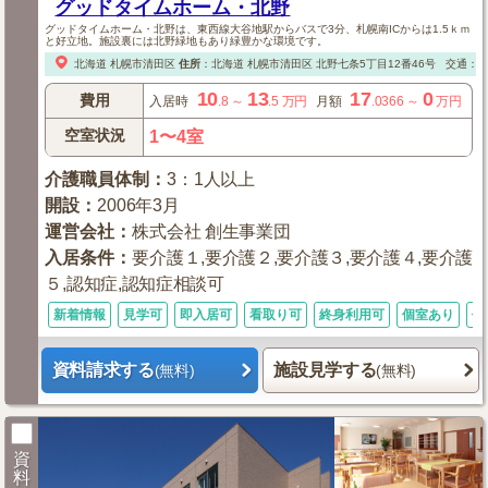
グッドタイムホーム・北野
グッドタイムホーム・北野は、東西線大谷地駅からバスで3分、札幌南ICからは1.5ｋｍ
と好立地。施設裏には北野緑地もあり緑豊かな環境です。
北海道
札幌市清田区
住所
：
北海道
札幌市清田区
北野七条5丁目12番46号
交通：
10
13
17
0
費用
入居時
.8
～
.5
万円
月額
.0366
～
万円
空室状況
1〜4室
介護職員体制
：
3：1人以上
開設
：
2006年3月
運営会社
：
株式会社 創生事業団
入居条件
：
要介護１,要介護２,要介護３,要介護４,要介護
５,認知症,認知症相談可
新着情報
見学可
即入居可
看取り可
終身利用可
個室あり
体
資料請求する
施設見学する
(無料)
(無料)
資
料