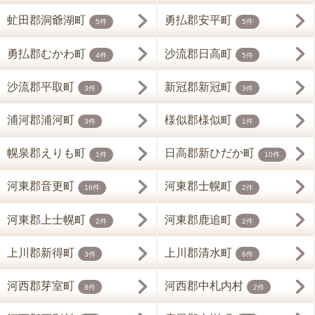
虻田郡洞爺湖町
勇払郡安平町
5件
5件
勇払郡むかわ町
沙流郡日高町
4件
5件
沙流郡平取町
新冠郡新冠町
3件
3件
浦河郡浦河町
様似郡様似町
3件
1件
幌泉郡えりも町
日高郡新ひだか町
1件
10件
河東郡音更町
河東郡士幌町
16件
2件
河東郡上士幌町
河東郡鹿追町
2件
2件
上川郡新得町
上川郡清水町
3件
6件
河西郡芽室町
河西郡中札内村
8件
2件