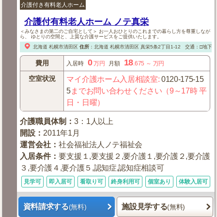
介護付き有料老人ホーム
介護付有料老人ホーム ノテ真栄
＜みなさまの第二のご自宅として＞ お一人おひとりのこれまでの暮らし方を尊重しなが
ら、 ゆとりの空間と、上質な介護サービスをご提供いたします。
北海道
札幌市清田区
住所
：
北海道
札幌市清田区
真栄5条2丁目1-12
交通：□地下
0
18
費用
入居時
万円
月額
.675
～
万円
空室状況
マイ介護ホーム入居相談室
:
0120-175-15
5
までお問い合わせください（9～17時 平
日・日曜）
介護職員体制
：
3：1人以上
開設
：
2011年1月
運営会社
：
社会福祉法人ノテ福祉会
入居条件
：
要支援１,要支援２,要介護１,要介護２,要介護
３,要介護４,要介護５,認知症,認知症相談可
見学可
即入居可
看取り可
終身利用可
個室あり
体験入居可
資料請求する
施設見学する
(無料)
(無料)