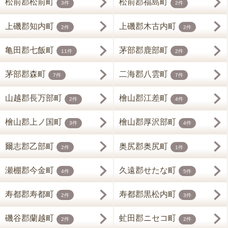
松前郡松前町
松前郡福島町
3件
2件
上磯郡知内町
上磯郡木古内町
2件
2件
亀田郡七飯町
茅部郡鹿部町
11件
2件
茅部郡森町
二海郡八雲町
7件
7件
山越郡長万部町
檜山郡江差町
2件
4件
檜山郡上ノ国町
檜山郡厚沢部町
3件
4件
爾志郡乙部町
奥尻郡奥尻町
2件
1件
瀬棚郡今金町
久遠郡せたな町
4件
5件
寿都郡寿都町
寿都郡黒松内町
2件
3件
磯谷郡蘭越町
虻田郡ニセコ町
2件
2件