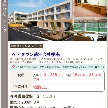
資
料
請
求
チ
ェ
ッ
ク
介護付き有料老人ホーム
ケアタウン徳洲会札幌南
徳洲会病院との医療連携による24時間体制の医療と介護、手厚いフロントサービスで
日々の安心感を醸成。 すべての方へ「おもてなし」の精神を大切...
北海道
札幌市清田区
住所
：
北海道
札幌市清田区
里塚2条2-4-21
交通：□地下鉄「
0
228
15
31
費用
入居時
～
万円
月額
.8426
～
.1486
万円
空室状況
5室以上
介護職員体制
：
3：1人以上
開設
：
2009年3月