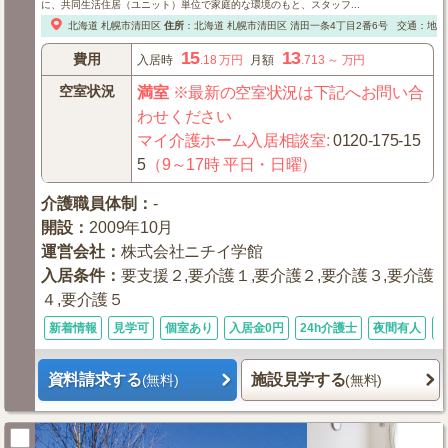
に、共同生活住居（ユニット）単位で家庭的な環境のもと、スタッフ...
北海道
札幌市清田区
住所
：
北海道
札幌市清田区
清田一条4丁目2番6号
交通：地下
15
13
費用
入居時
.18
万円
月額
.713
～
万円
空室状況
満室
※最新の空室状況は下記へお問い合
わせください
マイ介護ホーム入居相談室
:
0120-175-15
5
（9～17時 平日・日曜）
介護職員体制
：
-
開設
：
2009年10月
運営会社
：
株式会社ニチイ学館
入居条件
：
要支援２,要介護１,要介護２,要介護３,要介護
４,要介護５
新着情報
見学可
個室あり
入居金0円
24h介護士
夜間有人
資料請求する
施設見学する
(無料)
(無料)