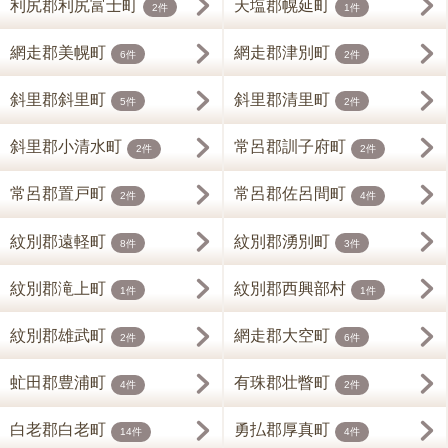
利尻郡利尻富士町
天塩郡幌延町
2件
1件
網走郡美幌町
網走郡津別町
6件
2件
斜里郡斜里町
斜里郡清里町
5件
2件
斜里郡小清水町
常呂郡訓子府町
2件
2件
常呂郡置戸町
常呂郡佐呂間町
2件
4件
紋別郡遠軽町
紋別郡湧別町
8件
3件
紋別郡滝上町
紋別郡西興部村
1件
1件
紋別郡雄武町
網走郡大空町
2件
6件
虻田郡豊浦町
有珠郡壮瞥町
4件
2件
白老郡白老町
勇払郡厚真町
14件
4件