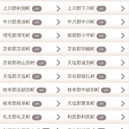
上川郡剣淵町
上川郡下川町
2件
3件
中川郡美深町
中川郡中川町
3件
2件
増毛郡増毛町
留萌郡小平町
3件
3件
苫前郡苫前町
苫前郡羽幌町
2件
2件
苫前郡初山別村
天塩郡遠別町
1件
1件
天塩郡天塩町
宗谷郡猿払村
2件
1件
枝幸郡浜頓別町
枝幸郡中頓別町
3件
1件
枝幸郡枝幸町
天塩郡豊富町
2件
3件
礼文郡礼文町
利尻郡利尻町
1件
1件