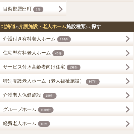
目梨郡羅臼町
1件
北海道
介護施設・老人ホーム
施設種類
探す
の
から
介護付き有料老人ホーム
234件
住宅型有料老人ホーム
40件
サービス付き高齢者向け住宅
158件
特別養護老人ホーム（老人福祉施設）
367件
介護老人保健施設
186件
グループホーム
1009件
軽費老人ホーム
40件