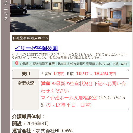
チ
ェ
ッ
ク
住宅型有料老人ホーム
イリーゼ平岡公園
イリーゼでは室内での体操・ダンス・ゲームなどはもちろん、季節に合わせたイベント
や外出レクリエーション、 地域の保育園児との交流も盛んに行っ...
北海道
札幌市清田区
住所
：
北海道
札幌市清田区
里塚緑ヶ丘3-8-12
交通：□JR「
0
10
18
費用
入居時
万円
月額
.617
～
.4854
万円
空室状況
満室
※最新の空室状況は下記へお問い合
わせください
マイ介護ホーム入居相談室
:
0120-175-15
5
（9～17時 平日・日曜）
介護職員体制
：
-
開設
：
2016年3月
運営会社
：
株式会社HITOWA