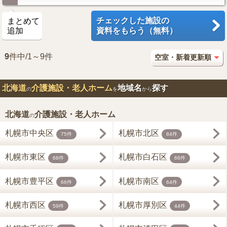
チェックした施設の
まとめて
追加
資料をもらう（無料）
9
件中/1～9件
北海道
介護施設・老人ホーム
地域名
探す
の
を
から
北海道
介護施設・老人ホーム
の
札幌市中央区
札幌市北区
75件
84件
札幌市東区
札幌市白石区
68件
66件
札幌市豊平区
札幌市南区
66件
64件
札幌市西区
札幌市厚別区
59件
44件