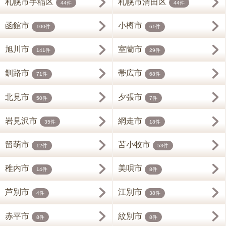
札幌市手稲区
札幌市清田区
44件
44件
函館市
小樽市
100件
61件
旭川市
室蘭市
141件
29件
釧路市
帯広市
71件
68件
北見市
夕張市
50件
7件
岩見沢市
網走市
35件
18件
留萌市
苫小牧市
12件
53件
稚内市
美唄市
14件
8件
芦別市
江別市
4件
38件
赤平市
紋別市
8件
8件