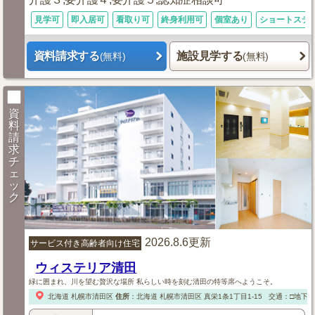
見学可
即入居可
看取り可
終身利用可
個室あり
ショートステ
資料請求する
施設見学する
(無料)
(無料)
資
料
請
求
チ
ェ
ッ
ク
2026.8.6更新
サービス付き高齢者向け住宅
ウィステリア清田
緑に囲まれ、川を望む贅沢な場所 私らしい時を刻む清田の特等席へようこそ。
北海道
札幌市清田区
住所
：
北海道
札幌市清田区
真栄1条1丁目1-15
交通：□地下