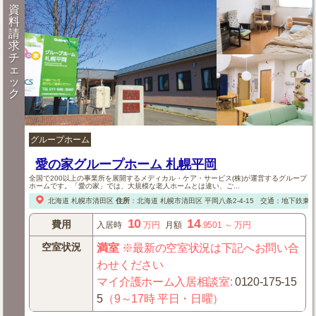
資
料
請
求
チ
ェ
ッ
ク
グループホーム
愛の家グループホーム 札幌平岡
全国で200以上の事業所を展開するメディカル・ケア・サービス(株)が運営するグループ
ホームです。「愛の家」では、大規模な老人ホームとは違い、ご...
北海道
札幌市清田区
住所
：
北海道
札幌市清田区
平岡八条2-4-15
交通：地下鉄東西
10
14
費用
入居時
万円
月額
.9501
～
万円
空室状況
満室
※最新の空室状況は下記へお問い合
わせください
マイ介護ホーム入居相談室
:
0120-175-15
5
（9～17時 平日・日曜）