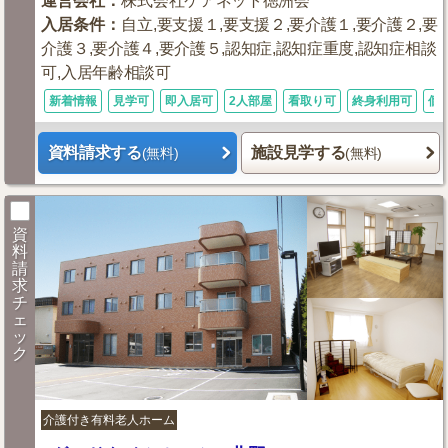
運営会社
：
株式会社ケアネット徳洲会
入居条件
：
自立,要支援１,要支援２,要介護１,要介護２,要
介護３,要介護４,要介護５,認知症,認知症重度,認知症相談
可,入居年齢相談可
新着情報
見学可
即入居可
2人部屋
看取り可
終身利用可
個
資料請求する
施設見学する
(無料)
(無料)
資
料
請
求
チ
ェ
ッ
ク
介護付き有料老人ホーム