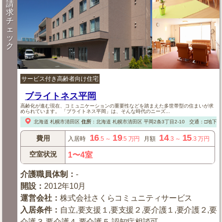
請
求
チ
ェ
ッ
ク
サービス付き高齢者向け住宅
ブライトネス平岡
高齢化が進む現在、コミュニケーションの重要性などを踏まえた多世帯型の住まいが求
められています。 「ブライトネス平岡」は、そんな時代のニーズ...
北海道
札幌市清田区
住所
：
北海道
札幌市清田区
平岡2条3丁目2-10
交通：□地下
16
19
14
15
費用
入居時
.5
～
.5
万円
月額
.3
～
.3
万円
空室状況
1〜4室
介護職員体制
：
-
開設
：
2012年10月
運営会社
：
株式会社さくらコミュニティサービス
入居条件
：
自立,要支援１,要支援２,要介護１,要介護２,要
介護３,要介護４,要介護５,認知症相談可