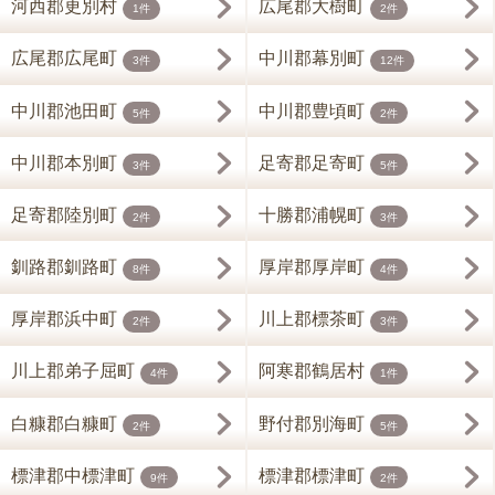
河西郡更別村
広尾郡大樹町
1件
2件
広尾郡広尾町
中川郡幕別町
3件
12件
中川郡池田町
中川郡豊頃町
5件
2件
中川郡本別町
足寄郡足寄町
3件
5件
足寄郡陸別町
十勝郡浦幌町
2件
3件
釧路郡釧路町
厚岸郡厚岸町
8件
4件
厚岸郡浜中町
川上郡標茶町
2件
3件
川上郡弟子屈町
阿寒郡鶴居村
4件
1件
白糠郡白糠町
野付郡別海町
2件
5件
標津郡中標津町
標津郡標津町
9件
2件