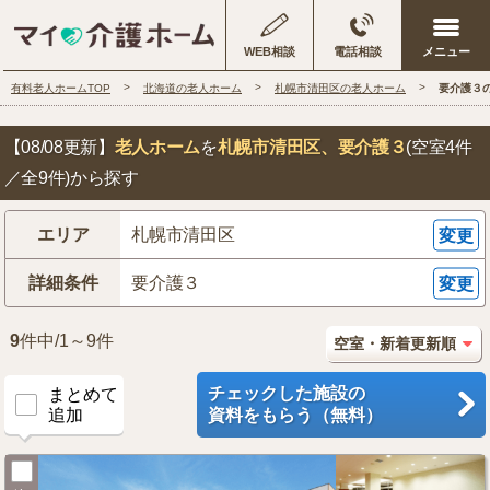
WEB相談
電話相談
有料老人ホームTOP
北海道の老人ホーム
札幌市清田区の老人ホーム
要介護３
【08/08更新】
老人ホーム
を
札幌市清田区
、要介護３
(空室4件
／全9件)から探す
エリア
札幌市清田区
変更
詳細条件
要介護３
変更
9
件中/1～9件
チェックした施設の
まとめて
追加
資料をもらう（無料）