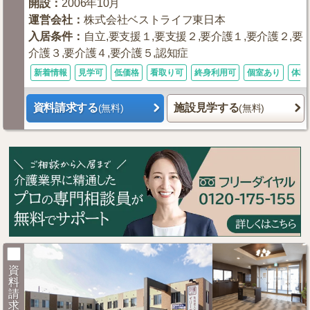
開設
：
2006年10月
運営会社
：
株式会社ベストライフ東日本
入居条件
：
自立,要支援１,要支援２,要介護１,要介護２,要
介護３,要介護４,要介護５,認知症
新着情報
見学可
低価格
看取り可
終身利用可
個室あり
体験
資料請求する
施設見学する
(無料)
(無料)
資
料
請
求