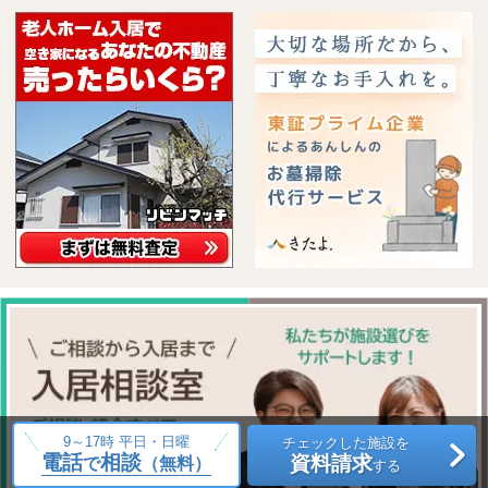
9～17時 平日・日曜
チェックした施設を
電話
相談
資料請求
で
（無料）
する