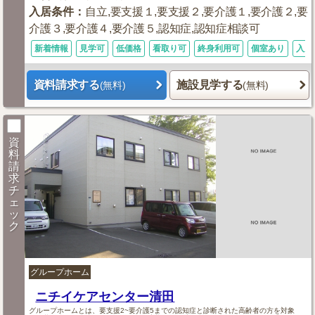
入居条件
：
自立,要支援１,要支援２,要介護１,要介護２,要
介護３,要介護４,要介護５,認知症,認知症相談可
新着情報
見学可
低価格
看取り可
終身利用可
個室あり
入居
資料請求する
施設見学する
(無料)
(無料)
資
料
請
求
チ
ェ
ッ
ク
グループホーム
ニチイケアセンター清田
グループホームとは、要支援2~要介護5までの認知症と診断された高齢者の方を対象