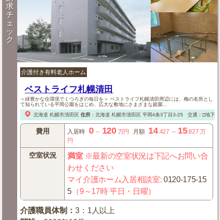
求
チ
ェ
ッ
ク
介護付き有料老人ホーム
ベストライフ札幌清田
＜緑豊かな住環境でくつろぎの毎日を＞ ベストライフ札幌清田周辺には、梅の名所とし
て知られている平岡公園をはじめ、広大な敷地にさまざまな庭園...
北海道
札幌市清田区
住所
：
北海道
札幌市清田区
平岡4条3丁目3-25
交通：□地下
0
120
14
15
費用
入居時
～
万円
月額
.427
～
.827
万
円
空室状況
満室
※最新の空室状況は下記へお問い合
わせください
マイ介護ホーム入居相談室
:
0120-175-15
5
（9～17時 平日・日曜）
介護職員体制
：
3：1人以上