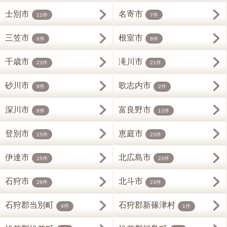
士別市
名寄市
12件
7件
三笠市
根室市
6件
8件
千歳市
滝川市
23件
21件
砂川市
歌志内市
8件
2件
深川市
富良野市
8件
12件
登別市
恵庭市
15件
23件
伊達市
北広島市
15件
23件
石狩市
北斗市
28件
23件
石狩郡当別町
石狩郡新篠津村
4件
1件