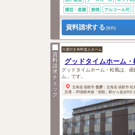
園芸・庭園
禁煙
アルコール可
資料請求する
(無料)
介護付き有料老人ホーム
資
料
グッドタイムホーム・
請
グッドタイムホーム・松風は、函
求
ム」です。
チ
ェ
北海道
函館市
住所
：
北海道
函館市
松風
ッ
交通：JR函館本線「函館」駅から徒歩8分
ク