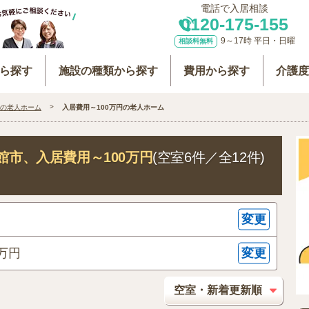
電話で入居相談
0120-175-155
9～17時 平日・日曜
相談料無料
ら探す
施設の種類から探す
費用から探す
介護
の老人ホーム
入居費用～100万円の老人ホーム
館市
、入居費用～100万円
(空室6件／全12件)
変更
変更
万円