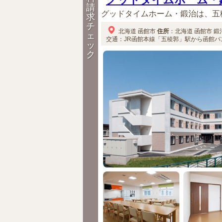
請
グッドタイムホーム・鍛治は、五
求
チ
北海道
函館市
住所
：
北海道
函館市
鍛治
ェ
交通：JR函館本線「五稜郭」駅から函館バ
ッ
ク