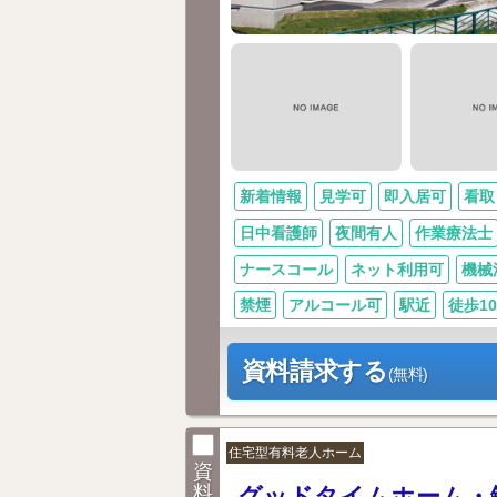
新着情報
見学可
即入居可
看取
日中看護師
夜間有人
作業療法士
ナースコール
ネット利用可
機械
禁煙
アルコール可
駅近
徒歩1
資料請求する
(無料)
住宅型有料老人ホーム
資
料
グッドタイムホーム・