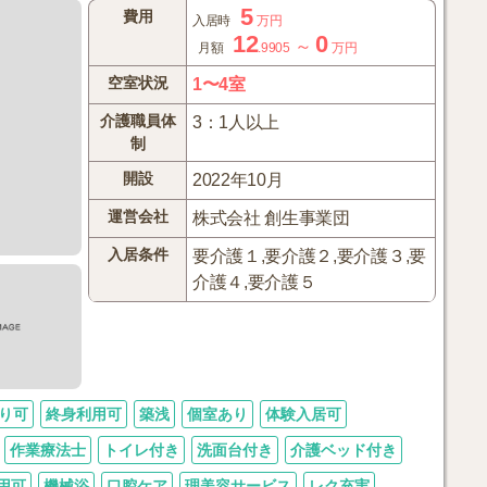
5
費用
入居時
万円
12
0
～
月額
.9905
万円
空室状況
1〜4室
介護職員体
3：1人以上
制
開設
2022年10月
運営会社
株式会社 創生事業団
入居条件
要介護１,要介護２,要介護３,要
介護４,要介護５
り可
終身利用可
築浅
個室あり
体験入居可
作業療法士
トイレ付き
洗面台付き
介護ベッド付き
用可
機械浴
口腔ケア
理美容サービス
レク充実