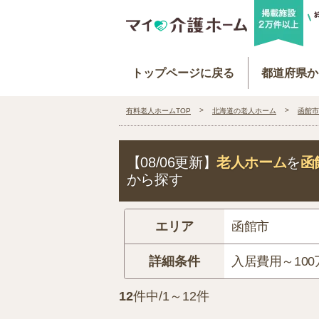
トップページに戻る
都道府県か
有料老人ホームTOP
北海道の老人ホーム
函館市
【08/06更新】
老人ホーム
を
函
から探す
エリア
函館市
詳細条件
入居費用～100
12
件中/1～12件