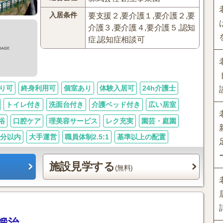
入居条件
要支援２,要介護１,要介護２,要
介護３,要介護４,要介護５,認知
症,認知症相談可
り可
終身利用可
個室あり
体験入居可
24h介護士
トイレ付き
洗面台付き
介護ベッド付き
広い居室
浴
口腔ケア
理美容サービス
レク充実
園芸・庭園
0分以内
大手運営
職員体制2.5:1
基準以上の配置
施設見学する
(無料)
鍛治