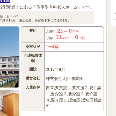
稜郭駅近くにある「住宅型有料老人ホーム」です。
2丁目35-22
ス乗車15分
「東山公園」停留所下車して徒歩1分。
2
0
費用
～
入居時
.9
万円
11
0
～
月額
.4959
万円
空室状況
1〜4室
介護職員体
-
制
開設
2017年9月
運営会社
株式会社 創生事業団
入居条件
自立,要支援１,要支援２,要介護
１,要介護２,要介護３,要介護
４,要介護５,認知症,認知症相談
可