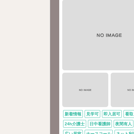
新着情報
見学可
即入居可
看取
24h介護士
日中看護師
夜間有人
広い居室
ナースコール
ネット利