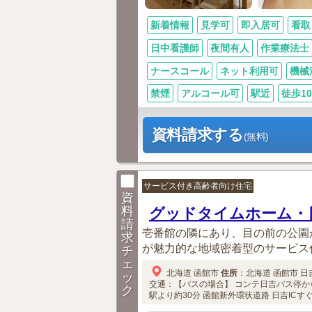
新着情報
見学可
即入居可
看取
日中看護師
夜間有人
作業療法士
ナースコール
ネット利用可
機械
禁煙
アルコール可
駅近
徒歩1
資料請求する
(無料)
サービス付き高齢者向け住宅
資
料
グッドタイムホーム・
請
壱番館の隣にあり、目の前の公園
求
が魅力的な地域密着型のサービス
チ
ェ
北海道
函館市
住所
：
北海道
函館市
日
ッ
交通：【バスの場合】
コンテ日吉バス停か
ク
駅より約30分
函館新外環状道路 日吉ICす