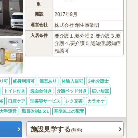
制
開設
2017年9月
運営会社
株式会社 創生事業団
入居条件
要介護１,要介護２,要介護３,要
介護４,要介護５,認知症,認知症
相談可
り可
終身利用可
個室あり
体験入居可
24h介護士
トイレ付き
洗面台付き
介護ベッド付き
広い居室
浴
口腔ケア
理美容サービス
レク充実
カラオケ
大手運営
職員体制2.5:1
基準以上の配置
施設見学する
(無料)