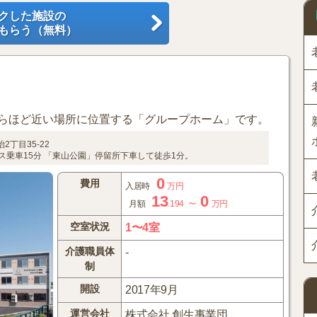
クした施設の
もらう（無料）
らほど近い場所に位置する「グループホーム」です。
2丁目35-22
ス乗車15分
「東山公園」停留所下車して徒歩1分。
0
費用
入居時
万円
13
0
～
月額
.194
万円
空室状況
1〜4室
介護職員体
-
制
開設
2017年9月
運営会社
株式会社 創生事業団