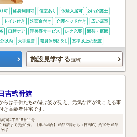
り可
終身利用可
個室あり
体験入居可
24h介護士
トイレ付き
洗面台付き
介護ベッド付き
広い居室
浴
口腔ケア
理美容サービス
レク充実
園芸・庭園
0分以内
大手運営
職員体制2.5:1
基準以上の配置
施設見学する
(無料)
日吉弐番館
からは子供たちの遊ぶ姿が見え、元気な声が聞こえる事
付き高齢者住宅です。
吉町町4丁目15番11号
ら施設まで徒歩1分。
【車の場合】
函館空港から（日吉IC）約10分
函館
ぐそば