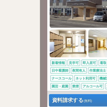
新着情報
見学可
即入居可
看取
日中看護師
夜間有人
作業療法士
ナースコール
ネット利用可
機械
園芸・庭園
禁煙
アルコール可
資料請求する
(無料)