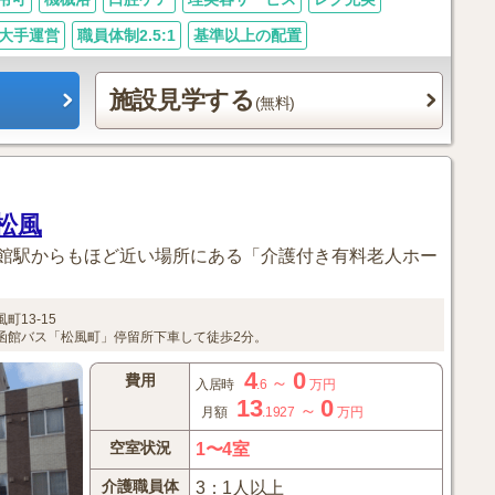
大手運営
職員体制2.5:1
基準以上の配置
施設見学する
(無料)
松風
館駅からもほど近い場所にある「介護付き有料老人ホー
町13-15
函館バス「松風町」停留所下車して徒歩2分。
4
0
費用
～
入居時
.6
万円
13
0
～
月額
.1927
万円
空室状況
1〜4室
介護職員体
3：1人以上