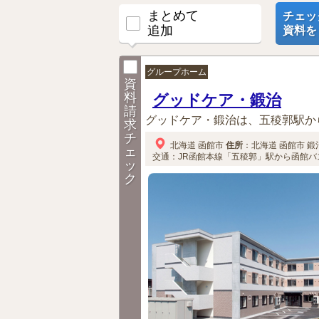
まとめて
チェッ
追加
資料を
グループホーム
資
料
グッドケア・鍛治
請
グッドケア・鍛治は、五稜郭駅か
求
チ
北海道
函館市
住所
：
北海道
函館市
鍛治
ェ
交通：JR函館本線「五稜郭」駅から函館バ
ッ
ク