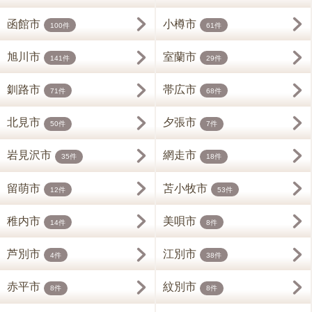
函館市
小樽市
100件
61件
旭川市
室蘭市
141件
29件
釧路市
帯広市
71件
68件
北見市
夕張市
50件
7件
岩見沢市
網走市
35件
18件
留萌市
苫小牧市
12件
53件
稚内市
美唄市
14件
8件
芦別市
江別市
4件
38件
赤平市
紋別市
8件
8件