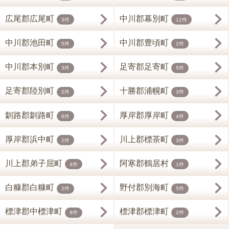
広尾郡広尾町
中川郡幕別町
3件
12件
中川郡池田町
中川郡豊頃町
5件
2件
中川郡本別町
足寄郡足寄町
3件
5件
足寄郡陸別町
十勝郡浦幌町
2件
3件
釧路郡釧路町
厚岸郡厚岸町
8件
4件
厚岸郡浜中町
川上郡標茶町
2件
3件
川上郡弟子屈町
阿寒郡鶴居村
4件
1件
白糠郡白糠町
野付郡別海町
2件
5件
標津郡中標津町
標津郡標津町
9件
2件