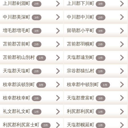
上川郡剣淵町
上川郡下川町
2件
3件
中川郡美深町
中川郡中川町
3件
2件
増毛郡増毛町
留萌郡小平町
3件
3件
苫前郡苫前町
苫前郡羽幌町
2件
2件
苫前郡初山別村
天塩郡遠別町
1件
1件
天塩郡天塩町
宗谷郡猿払村
2件
1件
枝幸郡浜頓別町
枝幸郡中頓別町
3件
1件
枝幸郡枝幸町
天塩郡豊富町
2件
3件
礼文郡礼文町
利尻郡利尻町
1件
1件
利尻郡利尻富士町
天塩郡幌延町
2件
1件