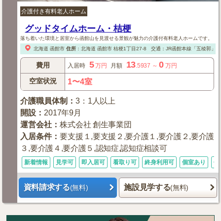
介護付き有料老人ホーム
グッドタイムホーム・桔梗
落ち着いた環境と居室から函館山を見渡せる景観が魅力の介護付有料老人ホームです。
北海道
函館市
住所
：
北海道
函館市
桔梗1丁目27-8
交通：JR函館本線「五稜郭」
5
13
0
費用
入居時
万円
月額
.5937
～
万円
空室状況
1〜4室
介護職員体制
：
3：1人以上
開設
：
2017年9月
運営会社
：
株式会社 創生事業団
入居条件
：
要支援１,要支援２,要介護１,要介護２,要介護
３,要介護４,要介護５,認知症,認知症相談可
新着情報
見学可
即入居可
看取り可
終身利用可
個室あり
体
資料請求する
施設見学する
(無料)
(無料)