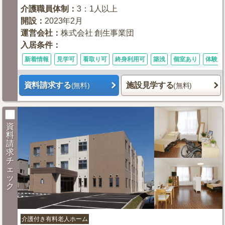
介護職員体制
：
3：1人以上
開設
：
2023年2月
運営会社
：
株式会社 創生事業団
入居条件
：
新着情報
見学可
看取り可
終身利用可
築浅
個室あり
体験入
資料請求する
施設見学する
(無料)
(無料)
資
料
請
求
チ
ェ
ッ
ク
介護付き有料老人ホーム