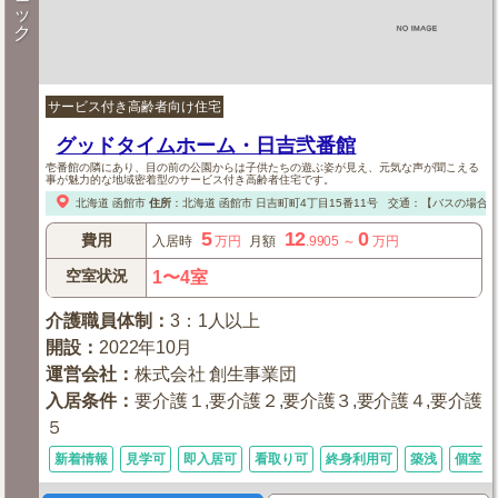
ッ
ク
サービス付き高齢者向け住宅
グッドタイムホーム・日吉弐番館
壱番館の隣にあり、目の前の公園からは子供たちの遊ぶ姿が見え、元気な声が聞こえる
事が魅力的な地域密着型のサービス付き高齢者住宅です。
北海道
函館市
住所
：
北海道
函館市
日吉町町4丁目15番11号
交通：【バスの場合
5
12
0
費用
入居時
万円
月額
.9905
～
万円
空室状況
1〜4室
介護職員体制
：
3：1人以上
開設
：
2022年10月
運営会社
：
株式会社 創生事業団
入居条件
：
要介護１,要介護２,要介護３,要介護４,要介護
５
新着情報
見学可
即入居可
看取り可
終身利用可
築浅
個室あ