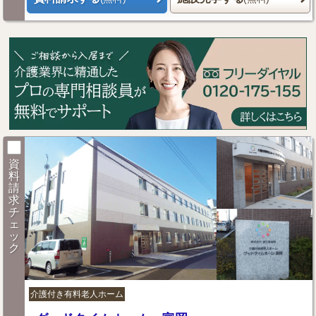
資
料
請
求
チ
ェ
ッ
ク
介護付き有料老人ホーム