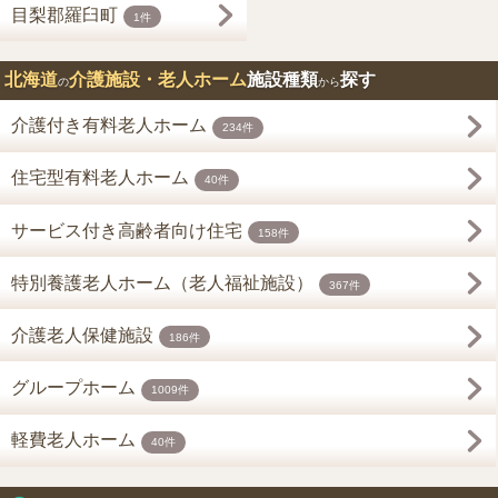
目梨郡羅臼町
1件
北海道
介護施設・老人ホーム
施設種類
探す
の
から
介護付き有料老人ホーム
234件
住宅型有料老人ホーム
40件
サービス付き高齢者向け住宅
158件
特別養護老人ホーム（老人福祉施設）
367件
介護老人保健施設
186件
グループホーム
1009件
軽費老人ホーム
40件