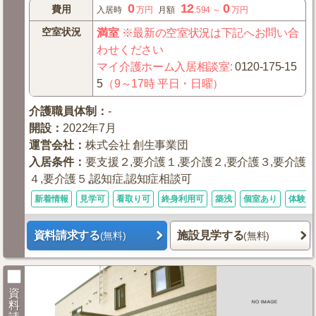
0
12
0
費用
入居時
万円
月額
.594
～
万円
空室状況
満室
※最新の空室状況は下記へお問い合
わせください
マイ介護ホーム入居相談室
:
0120-175-15
5
（9～17時 平日・日曜）
介護職員体制
：
-
開設
：
2022年7月
運営会社
：
株式会社 創生事業団
入居条件
：
要支援２,要介護１,要介護２,要介護３,要介護
４,要介護５,認知症,認知症相談可
新着情報
見学可
看取り可
終身利用可
築浅
個室あり
体験入
資料請求する
施設見学する
(無料)
(無料)
資
料