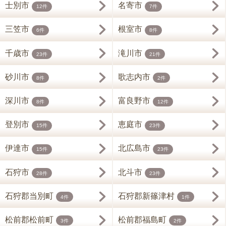
士別市
名寄市
12件
7件
三笠市
根室市
6件
8件
千歳市
滝川市
23件
21件
砂川市
歌志内市
8件
2件
深川市
富良野市
8件
12件
登別市
恵庭市
15件
23件
伊達市
北広島市
15件
23件
石狩市
北斗市
28件
23件
石狩郡当別町
石狩郡新篠津村
4件
1件
松前郡松前町
松前郡福島町
3件
2件