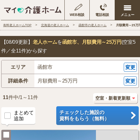
WEB相談
電話相談
有料老人ホームTOP
北海道の老人ホーム
函館市の老人ホーム
月額費用～25万
【08/09更新】
老人ホーム
を
函館市
、月額費用～25万円
(空室5
件／全11件)から探す
エリア
函館市
変更
詳細条件
月額費用～25万円
変更
11
件中/1～11件
チェックした施設の
まとめて
追加
資料をもらう（無料）