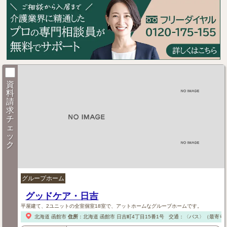
資
料
請
求
チ
ェ
ッ
ク
グループホーム
グッドケア・日吉
平屋建て、2ユニットの全室個室18室で、アットホームなグループホームです。
北海道
函館市
住所
：
北海道
函館市
日吉町4丁目15番1号
交通：〈バス〉（最寄り