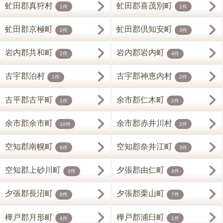
虻田郡真狩村
虻田郡喜茂別町
1件
1件
虻田郡京極町
虻田郡倶知安町
2件
3件
岩内郡共和町
岩内郡岩内町
2件
4件
古宇郡泊村
古宇郡神恵内村
1件
2件
古平郡古平町
余市郡仁木町
1件
2件
余市郡余市町
余市郡赤井川村
10件
2件
空知郡南幌町
空知郡奈井江町
6件
3件
空知郡上砂川町
夕張郡由仁町
3件
4件
夕張郡長沼町
夕張郡栗山町
8件
7件
樺戸郡月形町
樺戸郡浦臼町
4件
1件