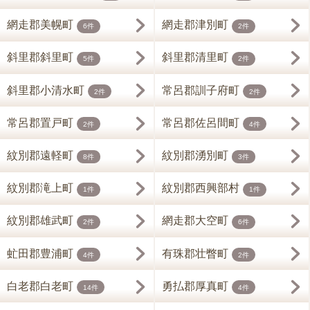
網走郡美幌町
網走郡津別町
6件
2件
斜里郡斜里町
斜里郡清里町
5件
2件
斜里郡小清水町
常呂郡訓子府町
2件
2件
常呂郡置戸町
常呂郡佐呂間町
2件
4件
紋別郡遠軽町
紋別郡湧別町
8件
3件
紋別郡滝上町
紋別郡西興部村
1件
1件
紋別郡雄武町
網走郡大空町
2件
6件
虻田郡豊浦町
有珠郡壮瞥町
4件
2件
白老郡白老町
勇払郡厚真町
14件
4件