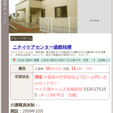
請
求
チ
ェ
ッ
ク
グループホーム
ニチイケアセンター函館桔梗
グループホームとは、要支援2~要介護5までの認知症と診断された高齢者の方を対象
に、共同生活住居（ユニット）単位で家庭的な環境のもと、スタッフ...
北海道
函館市
住所
：
北海道
函館市
桔梗3丁目22番10号
交通：ＪＲ 桔梗駅より徒
10
11
費用
入居時
.38
万円
月額
.094
～
万円
空室状況
満室
※最新の空室状況は下記へお問い合
わせください
マイ介護ホーム入居相談室
:
0120-175-15
5
（9～17時 平日・日曜）
介護職員体制
：
-
開設
：
2009年10月