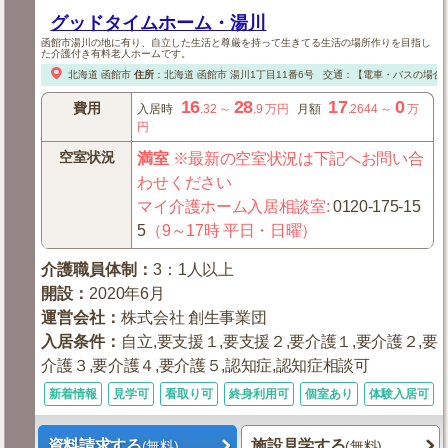
グッドタイムホーム・湯川
函館市湯川の地に有り、自立した生活と尊厳を持って生きてる生活の場所作りを目指し
た介護付き有料老人ホームです。
北海道
函館市
住所
：
北海道
函館市
湯川1丁目11番6号
交通：【電車・バスの場合
16
28
17
0
費用
入居時
.32
～
.9
万円
月額
.2644
～
万
円
空室状況
満室
※最新の空室状況は下記へお問い合
わせください
マイ介護ホーム入居相談室
:
0120-175-15
5
（9～17時 平日・日曜）
介護職員体制
：
3：1人以上
開設
：
2020年6月
運営会社
：
株式会社 創生事業団
入居条件
：
自立,要支援１,要支援２,要介護１,要介護２,要
介護３,要介護４,要介護５,認知症,認知症相談可
新着情報
見学可
看取り可
終身利用可
個室あり
体験入居可
資料請求する
施設見学する
(無料)
(無料)