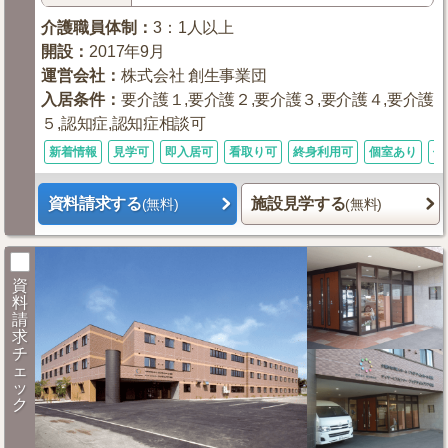
介護職員体制
：
3：1人以上
開設
：
2017年9月
運営会社
：
株式会社 創生事業団
入居条件
：
要介護１,要介護２,要介護３,要介護４,要介護
５,認知症,認知症相談可
新着情報
見学可
即入居可
看取り可
終身利用可
個室あり
体
資料請求する
施設見学する
(無料)
(無料)
資
料
請
求
チ
ェ
ッ
ク