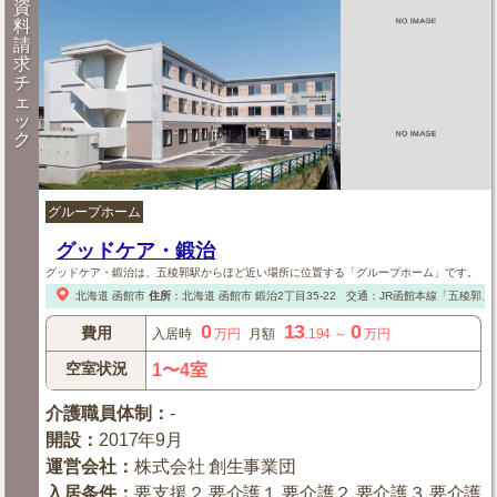
資
料
請
求
チ
ェ
ッ
ク
グループホーム
グッドケア・鍛治
グッドケア・鍛治は、五稜郭駅からほど近い場所に位置する「グループホーム」です。
北海道
函館市
住所
：
北海道
函館市
鍛治2丁目35-22
交通：JR函館本線「五稜郭」
0
13
0
費用
入居時
万円
月額
.194
～
万円
空室状況
1〜4室
介護職員体制
：
-
開設
：
2017年9月
運営会社
：
株式会社 創生事業団
入居条件
：
要支援２,要介護１,要介護２,要介護３,要介護