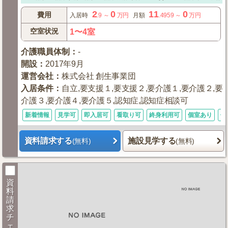
2
0
11
0
費用
入居時
.9
～
万円
月額
.4959
～
万円
空室状況
1〜4室
介護職員体制
：
-
開設
：
2017年9月
運営会社
：
株式会社 創生事業団
入居条件
：
自立,要支援１,要支援２,要介護１,要介護２,要
介護３,要介護４,要介護５,認知症,認知症相談可
新着情報
見学可
即入居可
看取り可
終身利用可
個室あり
体
資料請求する
施設見学する
(無料)
(無料)
資
料
請
求
チ
ェ