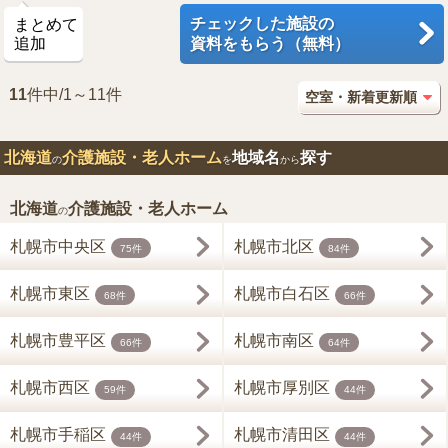
チェックした施設の
まとめて
追加
資料をもらう（無料）
11
件中/1～11件
北海道
介護施設・老人ホーム
地域名
探す
の
を
から
北海道
介護施設・老人ホーム
の
札幌市中央区
札幌市北区
75件
84件
札幌市東区
札幌市白石区
68件
66件
札幌市豊平区
札幌市南区
66件
64件
札幌市西区
札幌市厚別区
59件
44件
札幌市手稲区
札幌市清田区
44件
44件