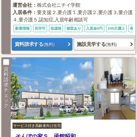
運営会社
：
株式会社ニチイ学館
入居条件
：
要支援２,要介護１,要介護２,要介護３,要介護
４,要介護５,認知症,入居年齢相談可
新着情報
見学可
低価格
個室あり
入居金0円
24h介護士
夜
資料請求する
施設見学する
(無料)
(無料)
資
料
請
求
チ
ェ
ッ
ク
サービス付き高齢者向け住宅
そんぽの家Ｓ 函館昭和