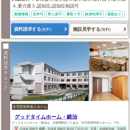
４,要介護５,認知症,認知症相談可
新着情報
見学可
即入居可
看取り可
終身利用可
個室あり
体
資料請求する
施設見学する
(無料)
(無料)
資
料
請
求
チ
ェ
ッ
ク
住宅型有料老人ホーム
グッドタイムホーム・鍛治
グッドタイムホーム・鍛治は、五稜郭駅近くにある「住宅型有料老人ホーム」です。
北海道
函館市
住所
：
北海道
函館市
鍛治2丁目35-22
交通：JR函館本線「五稜郭」