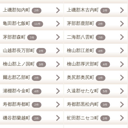
上磯郡知内町
上磯郡木古内町
2件
2件
亀田郡七飯町
茅部郡鹿部町
11件
2件
茅部郡森町
二海郡八雲町
7件
7件
山越郡長万部町
檜山郡江差町
2件
4件
檜山郡上ノ国町
檜山郡厚沢部町
3件
4件
爾志郡乙部町
奥尻郡奥尻町
2件
1件
瀬棚郡今金町
久遠郡せたな町
4件
5件
寿都郡寿都町
寿都郡黒松内町
2件
3件
磯谷郡蘭越町
虻田郡ニセコ町
2件
2件