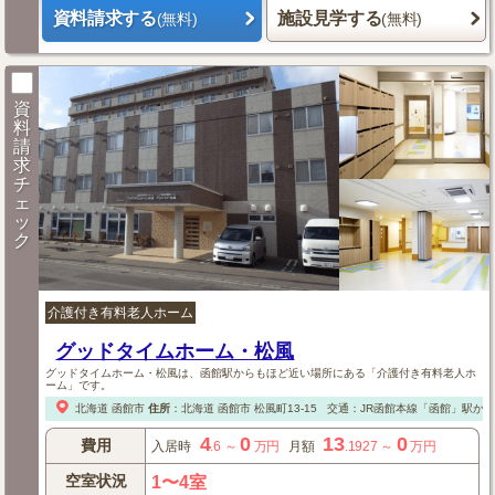
資料請求する
施設見学する
(無料)
(無料)
資
料
請
求
チ
ェ
ッ
ク
介護付き有料老人ホーム
グッドタイムホーム・松風
グッドタイムホーム・松風は、函館駅からもほど近い場所にある「介護付き有料老人ホ
ーム」です。
北海道
函館市
住所
：
北海道
函館市
松風町13-15
交通：JR函館本線「函館」駅から
4
0
13
0
費用
入居時
.6
～
万円
月額
.1927
～
万円
空室状況
1〜4室