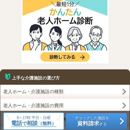
上手な介護施設の選び方
老人ホーム・介護施設の種類
老人ホーム・介護施設の費用
9～17時 平日・日曜
チェックした施設を
新規オープンの介護施設・有料老人ホーム
電話
相談
資料請求
で
（無料）
する