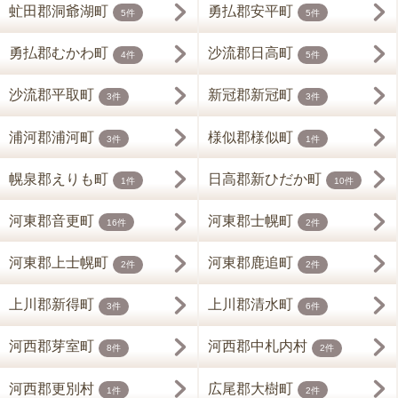
虻田郡洞爺湖町
勇払郡安平町
5件
5件
勇払郡むかわ町
沙流郡日高町
4件
5件
沙流郡平取町
新冠郡新冠町
3件
3件
浦河郡浦河町
様似郡様似町
3件
1件
幌泉郡えりも町
日高郡新ひだか町
1件
10件
河東郡音更町
河東郡士幌町
16件
2件
河東郡上士幌町
河東郡鹿追町
2件
2件
上川郡新得町
上川郡清水町
3件
6件
河西郡芽室町
河西郡中札内村
8件
2件
河西郡更別村
広尾郡大樹町
1件
2件