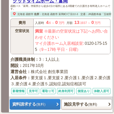
グッドタイムホーム・富岡
函館バス「富岡」停留所から徒歩2分の場所にある3階建ての介護付き有料老人ホームで
す。
北海道
函館市
住所
：
北海道
函館市
富岡町3丁目22-3
交通：JR函館本線「五稜郭」
4
0
13
0
費用
入居時
.6
～
万円
月額
.1937
～
万円
空室状況
満室
※最新の空室状況は下記へお問い合
わせください
マイ介護ホーム入居相談室
:
0120-175-15
5
（9～17時 平日・日曜）
介護職員体制
：
3：1人以上
開設
：
2017年10月
運営会社
：
株式会社 創生事業団
入居条件
：
要支援１,要支援２,要介護１,要介護２,要介護
３,要介護４,要介護５,認知症,認知症相談可
新着情報
見学可
看取り可
終身利用可
個室あり
体験入居可
資料請求する
施設見学する
(無料)
(無料)