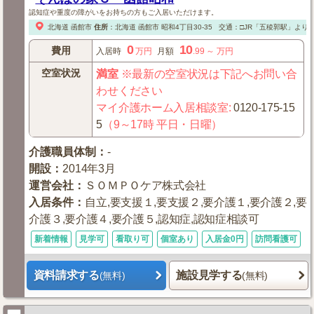
認知症や重度の障がいをお持ちの方もご入居いただけます。
北海道
函館市
住所
：
北海道
函館市
昭和4丁目30-35
交通：□JR「五稜郭駅」より
0
10
費用
入居時
万円
月額
.99
～
万円
空室状況
満室
※最新の空室状況は下記へお問い合
わせください
マイ介護ホーム入居相談室
:
0120-175-15
5
（9～17時 平日・日曜）
介護職員体制
：
-
開設
：
2014年3月
運営会社
：
ＳＯＭＰＯケア株式会社
入居条件
：
自立,要支援１,要支援２,要介護１,要介護２,要
介護３,要介護４,要介護５,認知症,認知症相談可
新着情報
見学可
看取り可
個室あり
入居金0円
訪問看護可
資料請求する
施設見学する
(無料)
(無料)