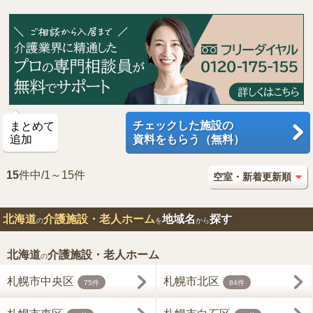
チェックした施設の
まとめて
追加
資料をもらう（無料）
15
件中/1～15件
北海道
介護施設・老人ホーム
地域名
探す
の
を
から
北海道
介護施設・老人ホーム
の
札幌市中央区
札幌市北区
75件
84件