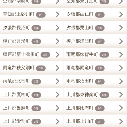
空知郡南幌町
空知郡奈井江町
6件
3件
空知郡上砂川町
夕張郡由仁町
3件
4件
夕張郡長沼町
夕張郡栗山町
8件
7件
樺戸郡月形町
樺戸郡浦臼町
4件
1件
樺戸郡新十津川町
雨竜郡妹背牛町
3件
2件
雨竜郡秩父別町
雨竜郡雨竜町
3件
1件
雨竜郡北竜町
雨竜郡沼田町
2件
2件
上川郡鷹栖町
上川郡東神楽町
2件
6件
上川郡当麻町
上川郡比布町
5件
2件
上川郡愛別町
上川郡上川町
2件
2件