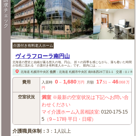
求
チ
ェ
ッ
ク
介護付き有料老人ホーム
ヴィラフローラ南円山
北海道の歴史と由緒が薫る悠久の地、円山。 折々の四季を感じながら、落ち着いた時間
が自然に流れる「介護付き有料老人ホーム」です。 館内には、...
北海道
札幌市中央区
住所
：
北海道
札幌市中央区
南8条西26丁目1-1
交通：□ＪＲ
0
1,680
17
46
費用
入居時
～
万円
月額
.51
～
.068
万
円
空室状況
満室
※最新の空室状況は下記へお問い合
わせください
マイ介護ホーム入居相談室
:
0120-175-15
5
（9～17時 平日・日曜）
介護職員体制
：
3：1人以上