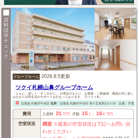
資
料
請
求
チ
ェ
ッ
ク
2026.8.5更新
グループホーム
ツクイ札幌山鼻グループホーム
「ともに・楽しく・すこやかに」 の理念のもとに、お客様・ご家族様・職員が共に楽し
みながら日常生活のサポートを行なっております。 ◎ツクイ札...
北海道
札幌市中央区
住所
：
北海道
札幌市中央区
南十五条西13-2-18
交通：市電「
21
15
16
費用
入居時
万円
月額
.1
～
.6
万円
空室状況
満室
※最新の空室状況は下記へお問い合
わせください