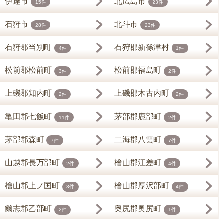
伊達市
北広島市
15件
23件
石狩市
北斗市
28件
23件
石狩郡当別町
石狩郡新篠津村
4件
1件
松前郡松前町
松前郡福島町
3件
2件
上磯郡知内町
上磯郡木古内町
2件
2件
亀田郡七飯町
茅部郡鹿部町
11件
2件
茅部郡森町
二海郡八雲町
7件
7件
山越郡長万部町
檜山郡江差町
2件
4件
檜山郡上ノ国町
檜山郡厚沢部町
3件
4件
爾志郡乙部町
奥尻郡奥尻町
2件
1件