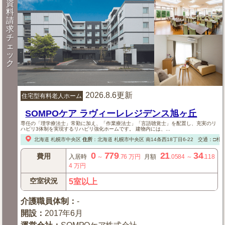
資
料
請
求
チ
ェ
ッ
ク
2026.8.6更新
住宅型有料老人ホーム
SOMPOケア ラヴィーレレジデンス旭ヶ丘
専任の「理学療法士」常勤に加え、「作業療法士」「言語聴覚士」を配置し、充実のリ
ハビリ3体制を実現するリハビリ強化ホームです。 建物内には、...
北海道
札幌市中央区
住所
：
北海道
札幌市中央区
南14条西18丁目6-22
交通：□札幌
0
779
21
34
費用
入居時
～
.76
万円
月額
.0584
～
.118
4
万円
空室状況
5室以上
介護職員体制
：
-
開設
：
2017年6月