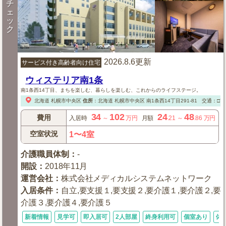
チ
ェ
ッ
ク
2026.8.6更新
サービス付き高齢者向け住宅
ウィステリア南1条
南1条西14丁目、まちを楽しむ、暮らしを楽しむ、これからのライフステージ。
北海道
札幌市中央区
住所
：
北海道
札幌市中央区
南1条西14丁目291-81
交通：□市
34
102
24
48
費用
入居時
～
万円
月額
.21
～
.86
万円
空室状況
1〜4室
介護職員体制
：
-
開設
：
2018年11月
運営会社
：
株式会社メディカルシステムネットワーク
入居条件
：
自立,要支援１,要支援２,要介護１,要介護２,要
介護３,要介護４,要介護５
新着情報
見学可
即入居可
2人部屋
終身利用可
個室あり
体