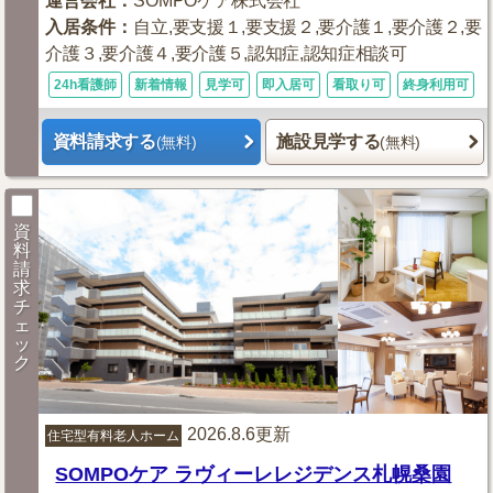
運営会社
：
SOMPOケア株式会社
入居条件
：
自立,要支援１,要支援２,要介護１,要介護２,要
介護３,要介護４,要介護５,認知症,認知症相談可
24h看護師
新着情報
見学可
即入居可
看取り可
終身利用可
資料請求する
施設見学する
(無料)
(無料)
資
料
請
求
チ
ェ
ッ
ク
2026.8.6更新
住宅型有料老人ホーム
SOMPOケア ラヴィーレレジデンス札幌桑園