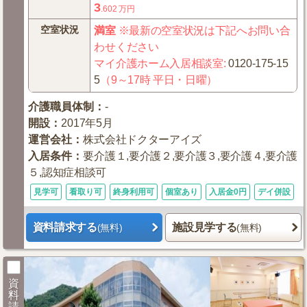
3
.602
万円
空室状況
満室
※最新の空室状況は下記へお問い合
わせください
マイ介護ホーム入居相談室
:
0120-175-15
5
（9～17時 平日・日曜）
介護職員体制
：
-
開設
：
2017年5月
運営会社
：
株式会社ドクターアイズ
入居条件
：
要介護１,要介護２,要介護３,要介護４,要介護
５,認知症相談可
見学可
看取り可
終身利用可
個室あり
入居金0円
デイ併設
資料請求する
施設見学する
(無料)
(無料)
資
料
請