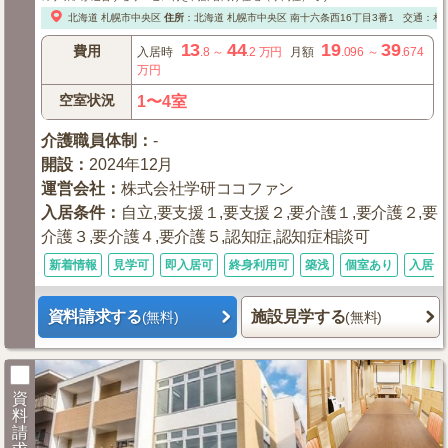
北海道
札幌市中央区
住所
：
北海道
札幌市中央区
南十六条西16丁目3番1
交通：札
13
44
19
39
費用
入居時
.8
～
.2
万円
月額
.096
～
.674
万円
空室状況
1〜4室
介護職員体制
：
-
開設
：
2024年12月
運営会社
：
株式会社学研ココファン
入居条件
：
自立,要支援１,要支援２,要介護１,要介護２,要
介護３,要介護４,要介護５,認知症,認知症相談可
新着情報
見学可
即入居可
終身利用可
築浅
個室あり
入居金
資料請求する
施設見学する
(無料)
(無料)
資
料
請