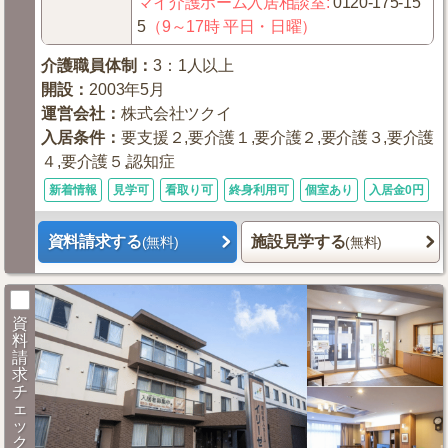
マイ介護ホーム入居相談室
:
0120-175-15
5
（9～17時 平日・日曜）
介護職員体制
：
3：1人以上
開設
：
2003年5月
運営会社
：
株式会社ツクイ
入居条件
：
要支援２,要介護１,要介護２,要介護３,要介護
４,要介護５,認知症
新着情報
見学可
看取り可
終身利用可
個室あり
入居金0円
資料請求する
施設見学する
(無料)
(無料)
資
料
請
求
チ
ェ
ッ
ク