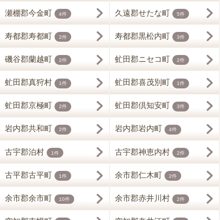
瀬棚郡今金町
久遠郡せたな町
4件
5件
寿都郡寿都町
寿都郡黒松内町
2件
3件
磯谷郡蘭越町
虻田郡ニセコ町
2件
2件
虻田郡真狩村
虻田郡喜茂別町
1件
1件
虻田郡京極町
虻田郡倶知安町
2件
3件
岩内郡共和町
岩内郡岩内町
2件
4件
古宇郡泊村
古宇郡神恵内村
1件
2件
古平郡古平町
余市郡仁木町
1件
2件
余市郡余市町
余市郡赤井川村
10件
2件