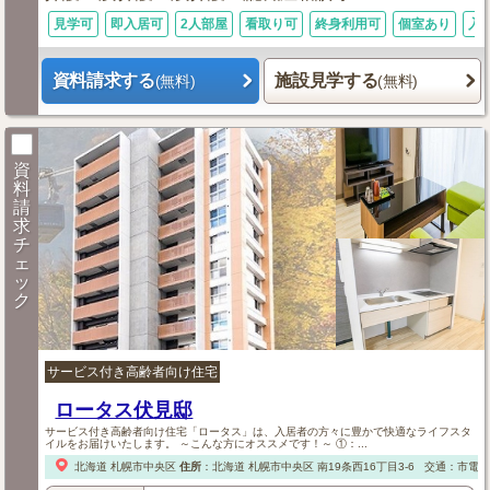
見学可
即入居可
2人部屋
看取り可
終身利用可
個室あり
入
資料請求する
施設見学する
(無料)
(無料)
資
料
請
求
チ
ェ
ッ
ク
サービス付き高齢者向け住宅
ロータス伏見邸
サービス付き高齢者向け住宅「ロータス」は、入居者の方々に豊かで快適なライフスタ
イルをお届けいたします。 ～こんな方にオススメです！～ ①：...
北海道
札幌市中央区
住所
：
北海道
札幌市中央区
南19条西16丁目3-6
交通：市電「