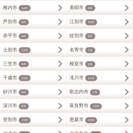
稚内市
美唄市
14件
8件
芦別市
江別市
4件
38件
赤平市
紋別市
8件
8件
士別市
名寄市
12件
7件
三笠市
根室市
6件
8件
千歳市
滝川市
23件
21件
砂川市
歌志内市
8件
2件
深川市
富良野市
8件
12件
登別市
恵庭市
15件
23件