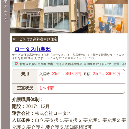
求
チ
ェ
ッ
ク
サービス付き高齢者向け住宅
ロータス山鼻邸
サービス付き高齢者向け住宅「ロータス」は、入居者の方々に豊かで快適なライフスタ
イルをお届けいたします。 ～こんな方にオススメ！～ ①：これ...
北海道
札幌市中央区
住所
：
北海道
札幌市中央区
南19条西12丁目2-22
交通：市電
25
30
25
39
費用
入居時
.9
～
.5
万円
月額
.7
～
.79
万
円
空室状況
1〜4室
介護職員体制
：
-
開設
：
2017年12月
運営会社
：
株式会社ロータス
入居条件
：
自立,要支援１,要支援２,要介護１,要介護２,要
介護３,要介護４,要介護５,認知症相談可