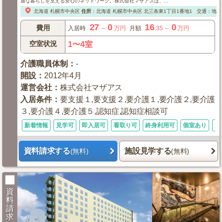
適な暮らしを支える安心のネットワーク。株式会社マザアスは、...
北海道
札幌市中央区
住所
：
北海道
札幌市中央区
北三条東1丁目1番地1
交通：地下
27
0
16
0
費用
入居時
～
万円
月額
.35
～
万円
空室状況
1〜4室
介護職員体制
：
-
開設
：
2012年4月
運営会社
：
株式会社マザアス
入居条件
：
要支援１,要支援２,要介護１,要介護２,要介護
３,要介護４,要介護５,認知症,認知症相談可
新着情報
見学可
即入居可
看取り可
終身利用可
個室あり
入
資料請求する
施設見学する
(無料)
(無料)
資
料
請
求