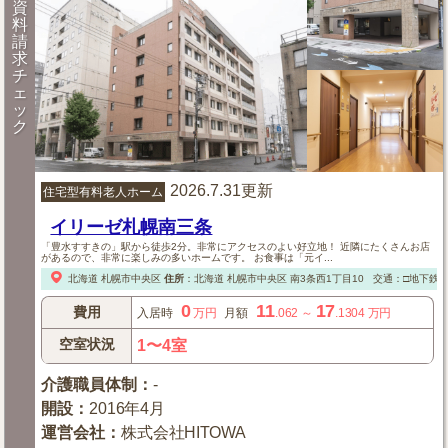
資
料
請
求
チ
ェ
ッ
ク
2026.7.31更新
住宅型有料老人ホーム
イリーゼ札幌南三条
「豊水すすきの」駅から徒歩2分。非常にアクセスのよい好立地！ 近隣にたくさんお店
があるので、非常に楽しみの多いホームです。 お食事は「元イ...
北海道
札幌市中央区
住所
：
北海道
札幌市中央区
南3条西1丁目10
交通：□地下鉄
0
11
17
費用
入居時
万円
月額
.062
～
.1304
万円
空室状況
1〜4室
介護職員体制
：
-
開設
：
2016年4月
運営会社
：
株式会社HITOWA