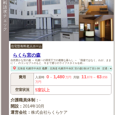
料
請
求
チ
ェ
ッ
ク
住宅型有料老人ホーム
らくら宮の森
自然豊かな宮の森 ～ 札幌一の環境下での優雅な暮らし ～ 「我儘ではなく、わが、まま
に！」のコンセプトのもと、今まで通りのライフスタイルを続...
北海道
札幌市中央区
住所
：
北海道
札幌市中央区
宮の森2条16丁目1-38
交通：●公
0
1,480
11
63
費用
入居時
～
万円
月額
.878
～
.856
万円
空室状況
5室以上
介護職員体制
：
-
開設
：
2014年10月
運営会社
：
株式会社らくらケア