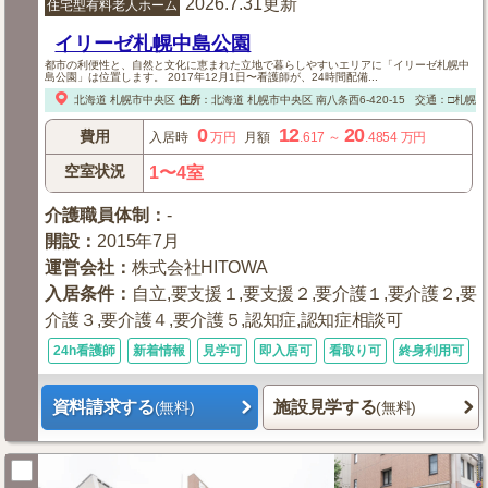
2026.7.31更新
住宅型有料老人ホーム
イリーゼ札幌中島公園
都市の利便性と、自然と文化に恵まれた立地で暮らしやすいエリアに「イリーゼ札幌中
島公園」は位置します。 2017年12月1日〜看護師が、24時間配備...
北海道
札幌市中央区
住所
：
北海道
札幌市中央区
南八条西6-420-15
交通：□札幌市
0
12
20
費用
入居時
万円
月額
.617
～
.4854
万円
空室状況
1〜4室
介護職員体制
：
-
開設
：
2015年7月
運営会社
：
株式会社HITOWA
入居条件
：
自立,要支援１,要支援２,要介護１,要介護２,要
介護３,要介護４,要介護５,認知症,認知症相談可
24h看護師
新着情報
見学可
即入居可
看取り可
終身利用可
資料請求する
施設見学する
(無料)
(無料)