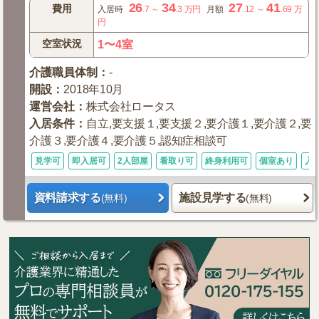
26
34
27
41
費用
入居時
.7
～
.3
万円
月額
.12
～
.69
万
円
空室状況
1〜4室
介護職員体制
：
-
開設
：
2018年10月
運営会社
：
株式会社ロータス
入居条件
：
自立,要支援１,要支援２,要介護１,要介護２,要
介護３,要介護４,要介護５,認知症相談可
見学可
即入居可
2人部屋
看取り可
終身利用可
個室あり
入
資料請求する
施設見学する
(無料)
(無料)