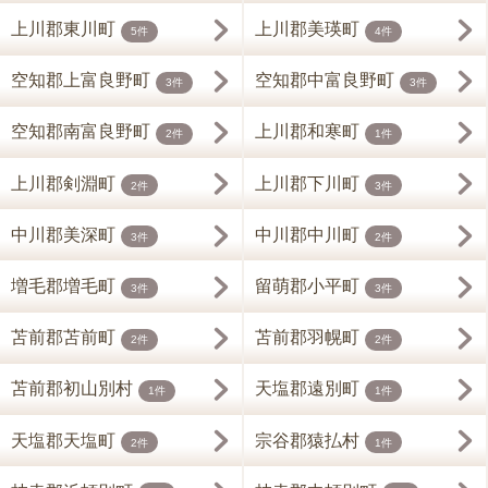
上川郡東川町
上川郡美瑛町
5件
4件
空知郡上富良野町
空知郡中富良野町
3件
3件
空知郡南富良野町
上川郡和寒町
2件
1件
上川郡剣淵町
上川郡下川町
2件
3件
中川郡美深町
中川郡中川町
3件
2件
増毛郡増毛町
留萌郡小平町
3件
3件
苫前郡苫前町
苫前郡羽幌町
2件
2件
苫前郡初山別村
天塩郡遠別町
1件
1件
天塩郡天塩町
宗谷郡猿払村
2件
1件