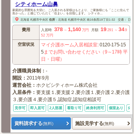
シティホーム山鼻
家庭的な雰囲気を大切に、ご入居される皆様はもとより、ご家族様にも「ここに住んで
良かった」と感じていただく「住まい」を目指します。 シティホ...
北海道
札幌市中央区
住所
：
北海道
札幌市中央区
南16条西19丁目1-32
交通：【市
378
1,140
19
34
費用
入居時
～
万円
月額
.291
～
.9
52
万円
空室状況
マイ介護ホーム入居相談室
:
0120-175-15
5
までお問い合わせください（9～17時 平
日・日曜）
介護職員体制
：
-
開設
：
2011年9月
運営会社
：
ホクビシティホーム株式会社
入居条件
：
要支援１,要支援２,要介護１,要介護２,要介護
３,要介護４,要介護５,認知症,認知症相談可
見学可
即入居可
2人部屋
看取り可
終身利用可
個室あり
体
資料請求する
施設見学する
(無料)
(無料)