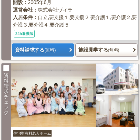
開設
：
2005年6月
運営会社
：
株式会社ヴィラ
入居条件
：
自立,要支援１,要支援２,要介護１,要介護２,要
介護３,要介護４,要介護５
24h看護師
資料請求する
施設見学する
(無料)
(無料)
資
料
請
求
チ
ェ
ッ
ク
住宅型有料老人ホーム