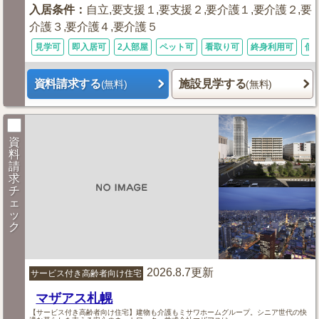
入居条件
：
自立,要支援１,要支援２,要介護１,要介護２,要
介護３,要介護４,要介護５
見学可
即入居可
2人部屋
ペット可
看取り可
終身利用可
個
資料請求する
施設見学する
(無料)
(無料)
資
料
請
求
チ
ェ
ッ
ク
2026.8.7更新
サービス付き高齢者向け住宅
マザアス札幌
【サービス付き高齢者向け住宅】建物も介護もミサワホームグループ。シニア世代の快