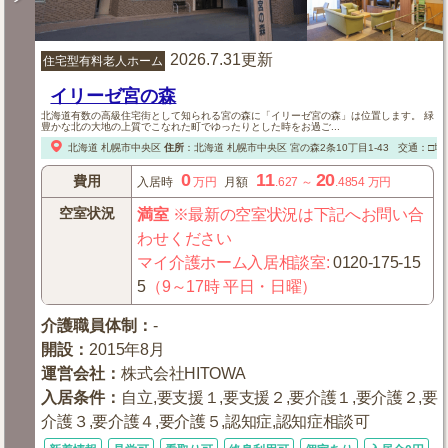
2026.7.31更新
住宅型有料老人ホーム
イリーゼ宮の森
北海道有数の高級住宅街として知られる宮の森に「イリーゼ宮の森」は位置します。 緑
豊かな北の大地の上質でこなれた町でゆったりとした時をお過ご...
北海道
札幌市中央区
住所
：
北海道
札幌市中央区
宮の森2条10丁目1-43
交通：□地
0
11
20
費用
入居時
万円
月額
.627
～
.4854
万円
空室状況
満室
※最新の空室状況は下記へお問い合
わせください
マイ介護ホーム入居相談室
:
0120-175-15
5
（9～17時 平日・日曜）
介護職員体制
：
-
開設
：
2015年8月
運営会社
：
株式会社HITOWA
入居条件
：
自立,要支援１,要支援２,要介護１,要介護２,要
介護３,要介護４,要介護５,認知症,認知症相談可