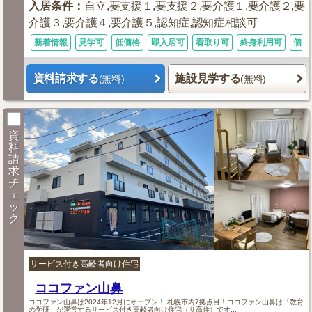
入居条件
：
自立,要支援１,要支援２,要介護１,要介護２,要
介護３,要介護４,要介護５,認知症,認知症相談可
新着情報
見学可
低価格
即入居可
看取り可
終身利用可
個室
資料請求する
施設見学する
(無料)
(無料)
資
料
請
求
チ
ェ
ッ
ク
サービス付き高齢者向け住宅
ココファン山鼻
ココファン山鼻は2024年12月にオープン！ 札幌市内7拠点目！ココファン山鼻は「教育
の学研」が運営するサービス付き高齢者向け住宅（サ高住）です...