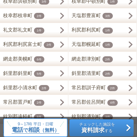
枝幸郡浜頓別町
枝幸郡中頓別町
3件
1件
枝幸郡枝幸町
天塩郡豊富町
2件
3件
礼文郡礼文町
利尻郡利尻町
1件
1件
利尻郡利尻富士町
天塩郡幌延町
2件
1件
網走郡美幌町
網走郡津別町
6件
2件
斜里郡斜里町
斜里郡清里町
5件
2件
斜里郡小清水町
常呂郡訓子府町
2件
2件
常呂郡置戸町
常呂郡佐呂間町
2件
4件
紋別郡遠軽町
紋別郡湧別町
8件
3件
9～17時 平日・日曜
チェックした施設を
電話
相談
資料請求
で
（無料）
紋別郡滝上町
紋別郡西興部村
する
1件
1件