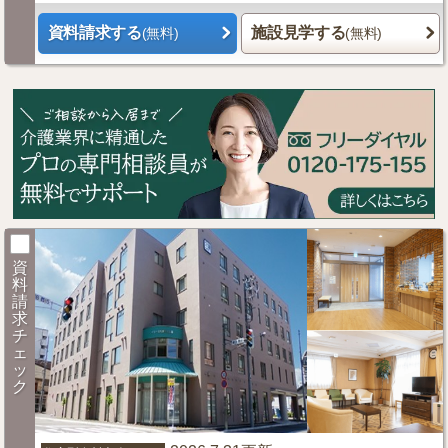
資料請求する
施設見学する
(無料)
(無料)
資
料
請
求
チ
ェ
ッ
ク