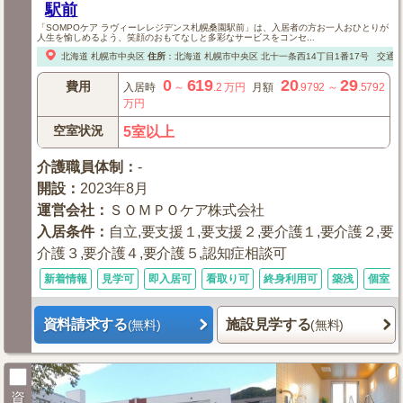
駅前
「SOMPOケア ラヴィーレレジデンス札幌桑園駅前」は、入居者の方お一人おひとりが
人生を愉しめるよう、笑顔のおもてなしと多彩なサービスをコンセ...
北海道
札幌市中央区
住所
：
北海道
札幌市中央区
北十一条西14丁目1番17号
交通
0
619
20
29
費用
入居時
～
.2
万円
月額
.9792
～
.5792
万円
空室状況
5室以上
介護職員体制
：
-
開設
：
2023年8月
運営会社
：
ＳＯＭＰＯケア株式会社
入居条件
：
自立,要支援１,要支援２,要介護１,要介護２,要
介護３,要介護４,要介護５,認知症相談可
新着情報
見学可
即入居可
看取り可
終身利用可
築浅
個室あ
資料請求する
施設見学する
(無料)
(無料)
資