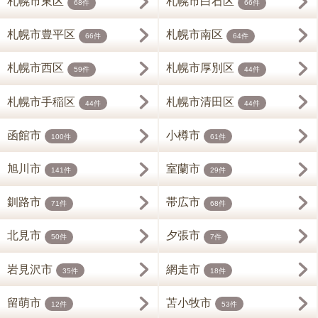
札幌市東区
札幌市白石区
68件
66件
札幌市豊平区
札幌市南区
66件
64件
札幌市西区
札幌市厚別区
59件
44件
札幌市手稲区
札幌市清田区
44件
44件
函館市
小樽市
100件
61件
旭川市
室蘭市
141件
29件
釧路市
帯広市
71件
68件
北見市
夕張市
50件
7件
岩見沢市
網走市
35件
18件
留萌市
苫小牧市
12件
53件