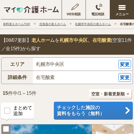
WEB相談
電話相談
有料老人ホームTOP
北海道の老人ホーム
札幌市中央区の老人ホーム
在宅酸素
【08/07更新】
老人ホーム
を
札幌市中央区
、在宅酸素
(空室11件
／全15件)から探す
エリア
札幌市中央区
変更
詳細条件
在宅酸素
変更
15
件中/1～15件
チェックした施設の
まとめて
追加
資料をもらう（無料）