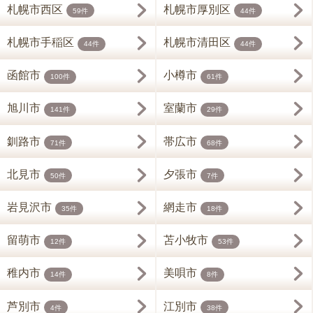
札幌市西区
札幌市厚別区
59件
44件
札幌市手稲区
札幌市清田区
44件
44件
函館市
小樽市
100件
61件
旭川市
室蘭市
141件
29件
釧路市
帯広市
71件
68件
北見市
夕張市
50件
7件
岩見沢市
網走市
35件
18件
留萌市
苫小牧市
12件
53件
稚内市
美唄市
14件
8件
芦別市
江別市
4件
38件