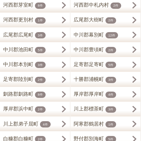
河西郡芽室町
河西郡中札内村
8件
2件
河西郡更別村
広尾郡大樹町
1件
2件
広尾郡広尾町
中川郡幕別町
3件
12件
中川郡池田町
中川郡豊頃町
5件
2件
中川郡本別町
足寄郡足寄町
3件
5件
足寄郡陸別町
十勝郡浦幌町
2件
3件
釧路郡釧路町
厚岸郡厚岸町
8件
4件
厚岸郡浜中町
川上郡標茶町
2件
3件
川上郡弟子屈町
阿寒郡鶴居村
4件
1件
白糠郡白糠町
野付郡別海町
2件
5件