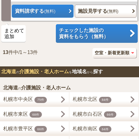
資料請求する
施設見学する
(無料)
(無料)
チェックした施設の
まとめて
追加
資料をもらう（無料）
13
件中/1～13件
北海道
介護施設・老人ホーム
地域名
探す
の
を
から
北海道
介護施設・老人ホーム
の
札幌市中央区
札幌市北区
75件
84件
札幌市東区
札幌市白石区
68件
66件
札幌市豊平区
札幌市南区
66件
64件