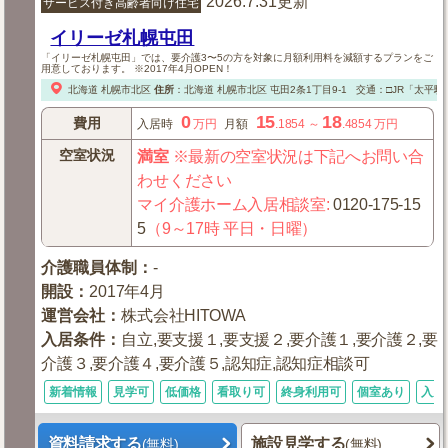
2026.7.31更新
サービス付き高齢者向け住宅
イリーゼ札幌屯田
「イリーゼ札幌屯田」では、要介護3〜5の方を対象に月額利用料を減額するプランをご
用意しております。 ※2017年4月OPEN！
北海道
札幌市北区
住所
：
北海道
札幌市北区
屯田2条1丁目9-1
交通：□JR「太平駅
0
15
18
費用
入居時
万円
月額
.1854
～
.4854
万円
空室状況
満室
※最新の空室状況は下記へお問い合
わせください
マイ介護ホーム入居相談室
:
0120-175-15
5
（9～17時 平日・日曜）
介護職員体制
：
-
開設
：
2017年4月
運営会社
：
株式会社HITOWA
入居条件
：
自立,要支援１,要支援２,要介護１,要介護２,要
介護３,要介護４,要介護５,認知症,認知症相談可
新着情報
見学可
低価格
看取り可
終身利用可
個室あり
入居
資料請求する
施設見学する
(無料)
(無料)