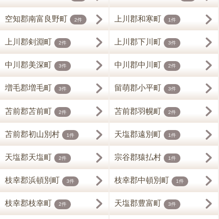
空知郡南富良野町
上川郡和寒町
2件
1件
上川郡剣淵町
上川郡下川町
2件
3件
中川郡美深町
中川郡中川町
3件
2件
増毛郡増毛町
留萌郡小平町
3件
3件
苫前郡苫前町
苫前郡羽幌町
2件
2件
苫前郡初山別村
天塩郡遠別町
1件
1件
天塩郡天塩町
宗谷郡猿払村
2件
1件
枝幸郡浜頓別町
枝幸郡中頓別町
3件
1件
枝幸郡枝幸町
天塩郡豊富町
2件
3件