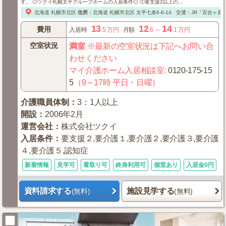
す。 ◎ツクイ札幌太平グループホームの入居条件◎ ①要支援2以上の...
北海道
札幌市北区
住所
：
北海道
札幌市北区
太平七条6-6-14
交通：JR「百合ヶ原
13
12
14
費用
入居時
.5
万円
月額
.6
～
.1
万円
空室状況
満室
※最新の空室状況は下記へお問い合
わせください
マイ介護ホーム入居相談室
:
0120-175-15
5
（9～17時 平日・日曜）
介護職員体制
：
3：1人以上
開設
：
2006年2月
運営会社
：
株式会社ツクイ
入居条件
：
要支援２,要介護１,要介護２,要介護３,要介護
４,要介護５,認知症
新着情報
見学可
看取り可
終身利用可
個室あり
入居金0円
資料請求する
施設見学する
(無料)
(無料)