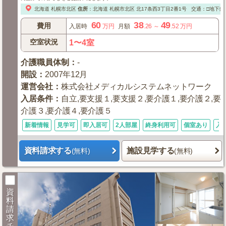
北海道
札幌市北区
住所
：
北海道
札幌市北区
北17条西3丁目2番1号
交通：□地下鉄
60
38
49
費用
入居時
万円
月額
.26
～
.52
万円
空室状況
1〜4室
介護職員体制
：
-
開設
：
2007年12月
運営会社
：
株式会社メディカルシステムネットワーク
入居条件
：
自立,要支援１,要支援２,要介護１,要介護２,要
介護３,要介護４,要介護５
新着情報
見学可
即入居可
2人部屋
終身利用可
個室あり
入
資料請求する
施設見学する
(無料)
(無料)
資
料
請
求