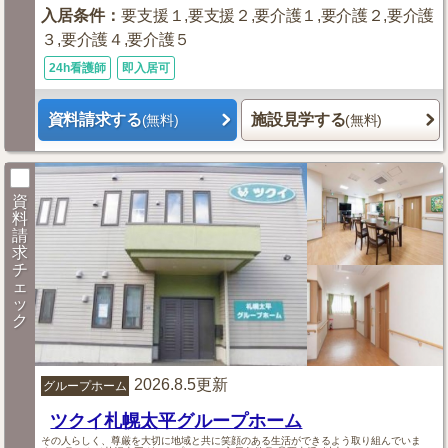
入居条件
：
要支援１,要支援２,要介護１,要介護２,要介護
３,要介護４,要介護５
24h看護師
即入居可
資料請求する
施設見学する
(無料)
(無料)
資
料
請
求
チ
ェ
ッ
ク
2026.8.5更新
グループホーム
ツクイ札幌太平グループホーム
その人らしく、尊厳を大切に地域と共に笑顔のある生活ができるよう取り組んでいま