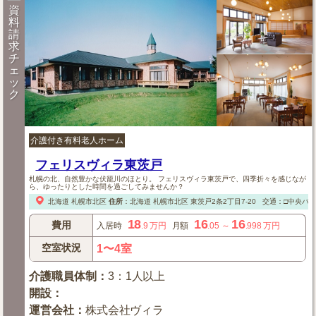
資
料
請
求
チ
ェ
ッ
ク
介護付き有料老人ホーム
フェリスヴィラ東茨戸
札幌の北、自然豊かな伏籠川のほとり。 フェリスヴィラ東茨戸で、四季折々を感じなが
ら、ゆったりとした時間を過ごしてみませんか？
北海道
札幌市北区
住所
：
北海道
札幌市北区
東茨戸2条2丁目7-20
交通：□中央バ
18
16
16
費用
入居時
.9
万円
月額
.05
～
.998
万円
空室状況
1〜4室
介護職員体制
：
3：1人以上
開設
：
運営会社
：
株式会社ヴィラ