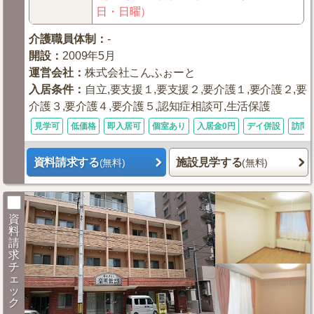
日・日曜）
介護職員体制
：
-
開設
：
2009年5月
運営会社
：
株式会社こんふぉーと
入居条件
：
自立,要支援１,要支援２,要介護１,要介護２,要
介護３,要介護４,要介護５,認知症相談可,生活保護
見学可
低価格
即入居可
個室あり
入居金0円
デイ併設
訪問
資料請求する
施設見学する
(無料)
(無料)
資
料
請
求
チ
ェ
ッ
ク