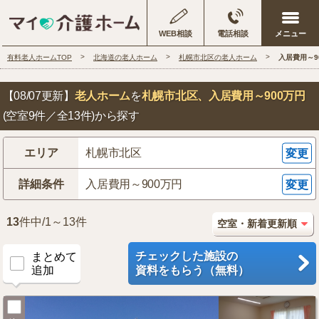
WEB相談
電話相談
有料老人ホームTOP
北海道の老人ホーム
札幌市北区の老人ホーム
入居費用～9
【08/07更新】
老人ホーム
を
札幌市北区
、入居費用～900万円
(空室9件／全13件)から探す
エリア
札幌市北区
変更
詳細条件
入居費用～900万円
変更
13
件中/1～13件
チェックした施設の
まとめて
追加
資料をもらう（無料）