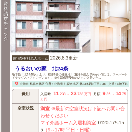
資
料
請
求
チ
ェ
ッ
ク
2026.8.3更新
住宅型有料老人ホーム
うるおいの家 北24条
地下鉄「北24条駅」より、徒歩9分の好立地！ 道路を挟んで向かい側には、スーパーや
ドラッグストアもございます。 ※生活保護受給の方もご入居いた...
北海道
札幌市北区
住所
：
北海道
札幌市北区
北23条西9丁目2-36
交通：□地下鉄「
11
23
9
14
費用
入居時
.238
～
.738
万円
月額
.35
～
.75
万円
空室状況
満室
※最新の空室状況は下記へお問い合
わせください
マイ介護ホーム入居相談室
:
0120-175-15
5
（9～17時 平日・日曜）