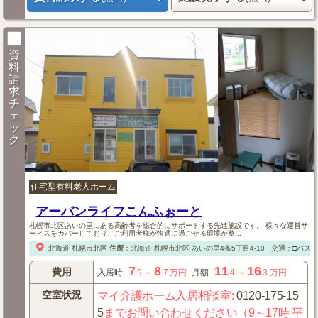
資
料
請
求
チ
ェ
ッ
ク
住宅型有料老人ホーム
アーバンライフこんふぉーと
札幌市北区あいの里にある高齢者を総合的にサポートする先進施設です。 様々な運営サ
ービスをカバーしており、ご利用者様が快適に過ごせる環境が整...
北海道
札幌市北区
住所
：
北海道
札幌市北区
あいの里4条5丁目4-10
交通：□バス
7
8
11
16
費用
入居時
.9
～
.7
万円
月額
.4
～
.3
万円
空室状況
マイ介護ホーム入居相談室
:
0120-175-15
5
までお問い合わせください（9～17時 平