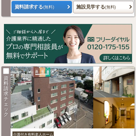
資料請求する
施設見学する
(無料)
(無料)
資
料
請
求
チ
ェ
ッ
ク
介護付き有料老人ホーム