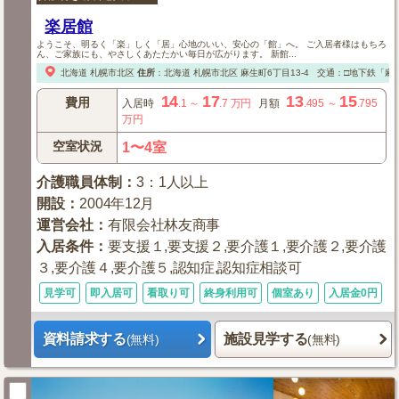
楽居館
ようこそ、明るく「楽」しく「居」心地のいい、安心の「館」へ。 ご入居者様はもちろ
ん、ご家族にも、やさしくあたたかい毎日が広がります。 新館...
北海道
札幌市北区
住所
：
北海道
札幌市北区
麻生町6丁目13-4
交通：□地下鉄「麻
14
17
13
15
費用
入居時
.1
～
.7
万円
月額
.495
～
.795
万円
空室状況
1〜4室
介護職員体制
：
3：1人以上
開設
：
2004年12月
運営会社
：
有限会社林友商事
入居条件
：
要支援１,要支援２,要介護１,要介護２,要介護
３,要介護４,要介護５,認知症,認知症相談可
見学可
即入居可
看取り可
終身利用可
個室あり
入居金0円
資料請求する
施設見学する
(無料)
(無料)