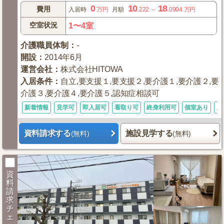
0
10
18
費用
入居時
万円
月額
.222
～
.0904
万円
空室状況
1〜4室
介護職員体制
：
-
開設
：
2014年6月
運営会社
：
株式会社HITOWA
入居条件
：
自立,要支援１,要支援２,要介護１,要介護２,要
介護３,要介護４,要介護５,認知症相談可
新着情報
見学可
即入居可
看取り可
終身利用可
個室あり
入
資料請求する
施設見学する
(無料)
(無料)
資
料
請
求
チ
ェ