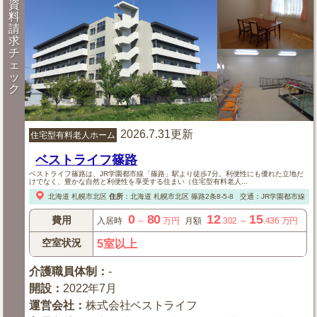
資
料
請
求
チ
ェ
ッ
ク
2026.7.31更新
住宅型有料老人ホーム
ベストライフ篠路
ベストライフ篠路は、JR学園都市線「篠路」駅より徒歩7分。利便性にも優れた立地だ
けでなく、豊かな自然と利便性を享受する住まい（住宅型有料老人...
北海道
札幌市北区
住所
：
北海道
札幌市北区
篠路2条8-5-8
交通：JR学園都市線「
0
80
12
15
費用
入居時
～
万円
月額
.302
～
.436
万円
空室状況
5室以上
介護職員体制
：
-
開設
：
2022年7月
運営会社
：
株式会社ベストライフ