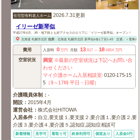
2026.7.31更新
住宅型有料老人ホーム
イリーゼ新琴似
平成27年4月、JR・地下鉄とも好アクセスのエリアに「イリーゼ新琴似」オープン！
北海道
札幌市北区
住所
：
北海道
札幌市北区
新琴似4条1丁目1-45
交通：＜電車の
0
13
18
費用
入居時
万円
月額
.917
～
.4854
万円
空室状況
満室
※最新の空室状況は下記へお問い合
わせください
マイ介護ホーム入居相談室
:
0120-175-15
5
（9～17時 平日・日曜）
介護職員体制
：
-
開設
：
2015年4月
運営会社
：
株式会社HITOWA
入居条件
：
自立,要支援１,要支援２,要介護１,要介護２,要
介護３,要介護４,要介護５,認知症,認知症相談可
新着情報
見学可
看取り可
終身利用可
個室あり
入居金0円