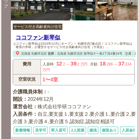
ッ
ク
サービス付き高齢者向け住宅
ココファン新琴似
ココファン新琴似は2024年12月にオープン！ 札幌市内7拠点目！ココファン新琴似は
「教育の学研」が運営するサービス付き高齢者向け住宅（サ高住）...
北海道
札幌市北区
住所
：
北海道
札幌市北区
新琴似十一条2丁目4番24号
交通：J
12
39
18
37
費用
入居時
.2
～
.2
万円
月額
.296
～
.334
万円
空室状況
1〜4室
介護職員体制
：
-
開設
：
2024年12月
運営会社
：
株式会社学研ココファン
入居条件
：
自立,要支援１,要支援２,要介護１,要介護２,要
介護３,要介護４,要介護５,認知症,認知症相談可
新着情報
見学可
即入居可
2人部屋
築浅
個室あり
入居金0円