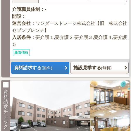
介護職員体制
：
-
開設
：
運営会社
：
ワンダーストレージ株式会社【旧 株式会社
セブンブレンチ】
入居条件
：
要介護１,要介護２,要介護３,要介護４,要介護
５
新着情報
資料請求する
施設見学する
(無料)
(無料)
資
料
請
求
チ
ェ
ッ
ク