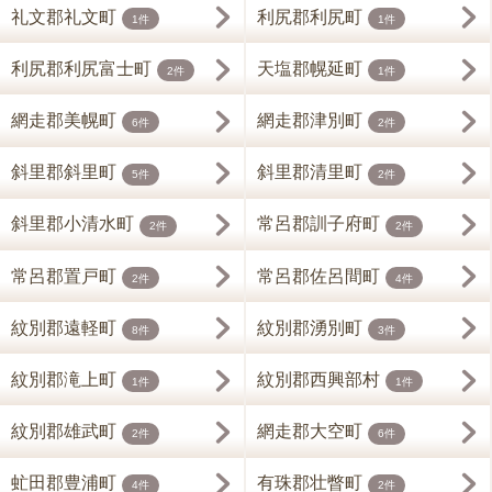
礼文郡礼文町
利尻郡利尻町
1件
1件
利尻郡利尻富士町
天塩郡幌延町
2件
1件
網走郡美幌町
網走郡津別町
6件
2件
斜里郡斜里町
斜里郡清里町
5件
2件
斜里郡小清水町
常呂郡訓子府町
2件
2件
常呂郡置戸町
常呂郡佐呂間町
2件
4件
紋別郡遠軽町
紋別郡湧別町
8件
3件
紋別郡滝上町
紋別郡西興部村
1件
1件
紋別郡雄武町
網走郡大空町
2件
6件
虻田郡豊浦町
有珠郡壮瞥町
4件
2件