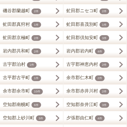
磯谷郡蘭越町
虻田郡ニセコ町
2件
2件
虻田郡真狩村
虻田郡喜茂別町
1件
1件
虻田郡京極町
虻田郡倶知安町
2件
3件
岩内郡共和町
岩内郡岩内町
2件
4件
古宇郡泊村
古宇郡神恵内村
1件
2件
古平郡古平町
余市郡仁木町
1件
2件
余市郡余市町
余市郡赤井川村
10件
2件
空知郡南幌町
空知郡奈井江町
6件
3件
空知郡上砂川町
夕張郡由仁町
3件
4件