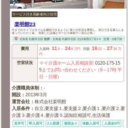
サービス付き高齢者向け住宅
楽明館23
今までのライフスタイルを継続できるように 個々の生活を重視し、安心できる暮らしを
送っていただく為、 充実した設備とサービス体制で＜安心と快...
北海道
札幌市北区
住所
：
北海道
札幌市北区
北23条西3丁目1-5
交通：□地下鉄「北
11
24
16
27
費用
入居時
.8
～
.8
万円
月額
.02
～
.54
万
円
空室状況
マイ介護ホーム入居相談室
:
0120-175-15
5
までお問い合わせください（9～17時 平
日・日曜）
介護職員体制
：
-
開設
：
2013年3月
運営会社
：
株式会社楽明館
入居条件
：
自立,要支援１,要支援２,要介護１,要介護２,要
介護３,要介護４,要介護５,認知症相談可,生活保護
見学可
即入居可
2人部屋
個室あり
体験入居可
入居金0円
デ