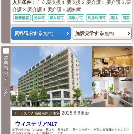
入居条件
：
自立,要支援１,要支援２,要介護１,要介護２,要
介護３,要介護４,要介護５,認知症
新着情報
見学可
即入居可
看取り可
終身利用可
築浅
個室あ
資料請求する
施設見学する
(無料)
(無料)
資
料
請
求
チ
ェ
ッ
ク
2026.8.6更新
サービス付き高齢者向け住宅
ウィステリアN17
地下鉄南北線「北18条」駅より、徒歩1分。 豊かな自然と、充実の都市機能をそなえた
街並みでの暮らしをご提案いたします。