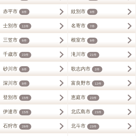
赤平市
紋別市
8件
8件
士別市
名寄市
12件
7件
三笠市
根室市
6件
8件
千歳市
滝川市
23件
21件
砂川市
歌志内市
8件
2件
深川市
富良野市
8件
12件
登別市
恵庭市
15件
23件
伊達市
北広島市
15件
23件
石狩市
北斗市
28件
23件