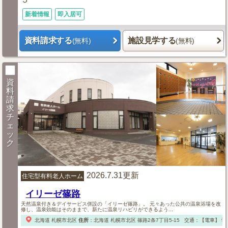
新着情報
即入居可
資料請求する
施設見学する
(無料)
(無料)
資
料
請
求
チ
ェ
ッ
ク
2026.7.31更新
住宅型有料老人ホーム
イリーゼ篠路
天然温泉付き＆デイサービス併設の「イリーゼ篠路」。 元々あった公共の温泉浴場を改
修し、温泉効能はそのままで、新たに温泉リハビリができるよう...
北海道
札幌市北区
住所
：
北海道
札幌市北区
篠路2条7丁目5-15
交通：【電車】
学