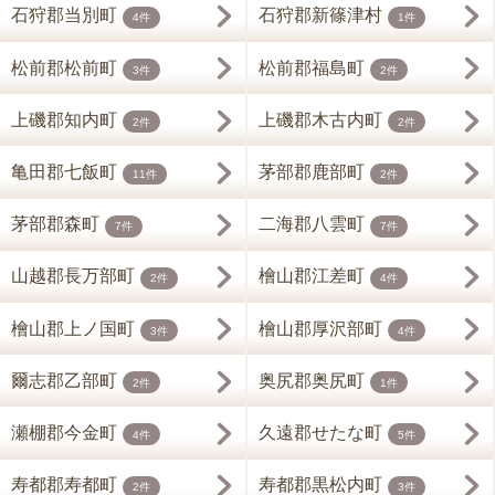
石狩郡当別町
石狩郡新篠津村
4件
1件
松前郡松前町
松前郡福島町
3件
2件
上磯郡知内町
上磯郡木古内町
2件
2件
亀田郡七飯町
茅部郡鹿部町
11件
2件
茅部郡森町
二海郡八雲町
7件
7件
山越郡長万部町
檜山郡江差町
2件
4件
檜山郡上ノ国町
檜山郡厚沢部町
3件
4件
爾志郡乙部町
奥尻郡奥尻町
2件
1件
瀬棚郡今金町
久遠郡せたな町
4件
5件
寿都郡寿都町
寿都郡黒松内町
2件
3件