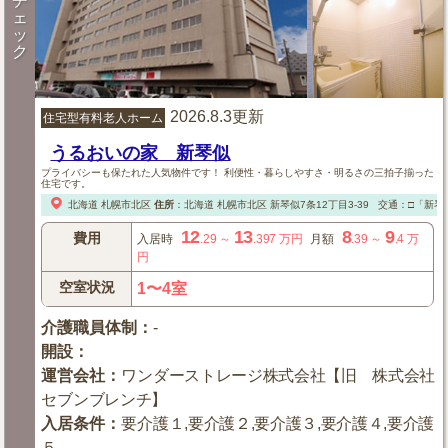
チ
ェ
ッ
ク
2026.8.3更新
住宅型有料老人ホーム
うるおいの家 新琴似
プライバシーも保たれた人気物件です！ 利便性・暮らしやすさ・明るさの三拍子揃った
住宅です。
北海道
札幌市北区
住所
：
北海道
札幌市北区
新琴似7条12丁目3-39
交通：□「新琴似
12
13
8
9
費用
入居時
.29
～
.397
万円
月額
.39
～
.4
万
円
空室状況
1〜4室
介護職員体制
：
-
開設
：
運営会社
：
ワンダーストレージ株式会社【旧 株式会社
セブンブレンチ】
入居条件
：
要介護１,要介護２,要介護３,要介護４,要介護
５