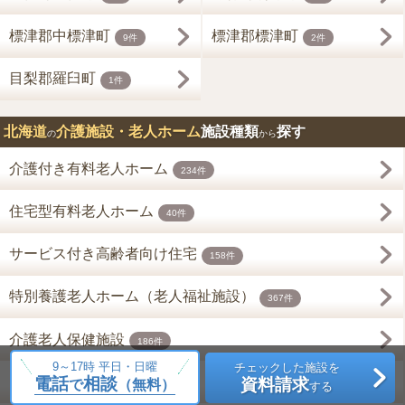
標津郡中標津町
標津郡標津町
9件
2件
目梨郡羅臼町
1件
北海道
介護施設・老人ホーム
施設種類
探す
の
から
介護付き有料老人ホーム
234件
住宅型有料老人ホーム
40件
サービス付き高齢者向け住宅
158件
特別養護老人ホーム（老人福祉施設）
367件
介護老人保健施設
186件
9～17時 平日・日曜
チェックした施設を
電話
相談
資料請求
グループホーム
で
（無料）
1009件
する