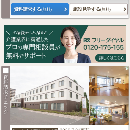
資料請求する
施設見学する
(無料)
(無料)
資
料
請
求
チ
ェ
ッ
ク