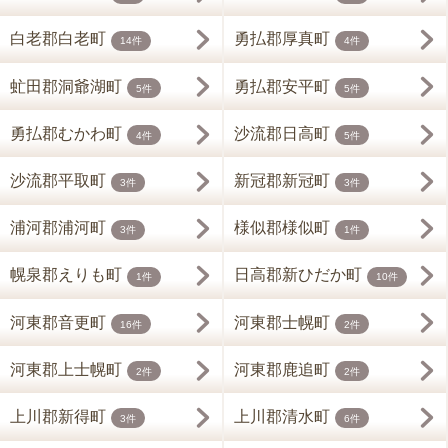
白老郡白老町
勇払郡厚真町
14件
4件
虻田郡洞爺湖町
勇払郡安平町
5件
5件
勇払郡むかわ町
沙流郡日高町
4件
5件
沙流郡平取町
新冠郡新冠町
3件
3件
浦河郡浦河町
様似郡様似町
3件
1件
幌泉郡えりも町
日高郡新ひだか町
1件
10件
河東郡音更町
河東郡士幌町
16件
2件
河東郡上士幌町
河東郡鹿追町
2件
2件
上川郡新得町
上川郡清水町
3件
6件